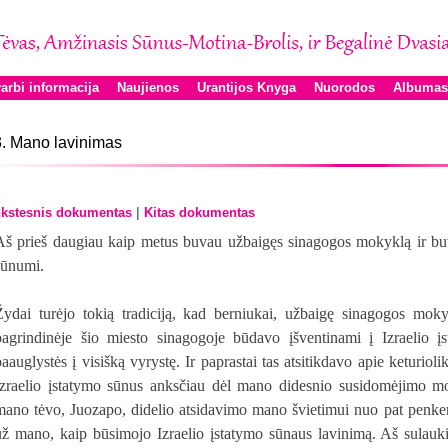
arbi informacija
Naujienos
Urantijos Knyga
Nuorodos
Albumas
. Mano lavinimas
|
kstesnis dokumentas
Kitas dokumentas
Aš prieš daugiau kaip metus buvau užbaigęs sinagogos mokyklą ir buva
sūnumi.
Žydai turėjo tokią tradiciją, kad berniukai, užbaigę sinagogos moky
pagrindinėje šio miesto sinagogoje būdavo įšventinami į Izraelio į
paauglystės į visišką vyrystę. Ir paprastai tas atsitikdavo apie keturiol
Izraelio įstatymo sūnus anksčiau dėl mano didesnio susidomėjimo m
mano tėvo, Juozapo, didelio atsidavimo mano švietimui nuo pat penker
už mano, kaip būsimojo Izraelio įstatymo sūnaus lavinimą. Aš sulaukia