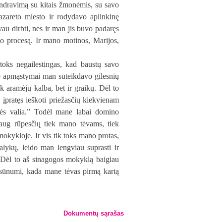
ndravimą su kitais žmonėmis, su savo
zareto miesto ir rodydavo aplinkinę
vau dirbti, nes ir man jis buvo padaręs
arbo procesą. Ir mano motinos, Marijos,
oks negailestingas, kad baustų savo
ie apmąstymai man suteikdavo gilesnių
k aramėjų kalba, bet ir graikų. Dėl to
įpratęs ieškoti priežasčių kiekvienam
vės valia.” Todėl mane labai domino
aug rūpesčių tiek mano tėvams, tiek
kykloje. Ir vis tik toks mano protas,
alykų, leido man lengviau suprasti ir
 Dėl to aš sinagogos mokyklą baigiau
mo sūnumi, kada mane tėvas pirmą kartą
Dokumentų sąrašas