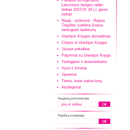
Pokalbis su Algimantu
Laisvosios bangos radijo
laidoje 2013 01 18 (♫ garso
įrašai)
Nauja - ryškesnė - Rojaus
Trejybės suteikta šviesa
nerengiant laidotuvių
Urantijos Knygos atsiradimas
Citatos iš Urantijos Knygos
Jėzaus pokalbiai
Patyrimai su Urantijos Knyga
Teologams ir dvasininkams
Vyrui ir žmonai
Jaunimui
Tiems, kurie siekia turtų
Atsiliepimai
Naujienų prenumerata:
Paieška svetainėje: