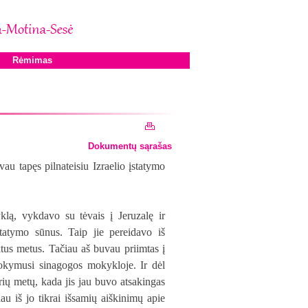
Rėmimas
Dokumentų sąrašas
u tapęs pilnateisiu Izraelio įstatymo
klą, vykdavo su tėvais į Jeruzalę ir
statymo sūnus. Taip jie pereidavo iš
iktus metus. Tačiau aš buvau priimtas į
okymusi sinagogos mokykloje. Ir dėl
ių metų, kada jis jau buvo atsakingas
u iš jo tikrai išsamių aiškinimų apie