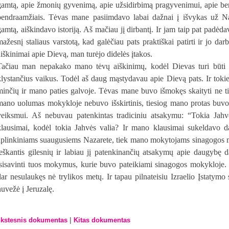
gamtą, apie žmonių gyvenimą, apie užsidirbimą pragyvenimui, apie be
bendraamžiais. Tėvas mane pasiimdavo labai dažnai į išvykas už Na
gamtą, aiškindavo istoriją. Aš mačiau jį dirbantį. Ir jam taip pat padėda
mažesnį staliaus varstotą, kad galėčiau pats praktiškai patirti ir jo d
aiškinimai apie Dievą, man turėjo didelės įtakos.
Tačiau man nepakako mano tėvų aiškinimų, kodėl Dievas turi būti t
klystančius vaikus. Todėl aš daug mąstydavau apie Dievą pats. Ir tok
minčių ir mano paties galvoje. Tėvas mane buvo išmokęs skaityti ne ti
mano uolumas mokykloje nebuvo išskirtinis, tiesiog mano protas buvo 
veiksmui. Aš nebuvau patenkintas tradiciniu atsakymu: “Tokia Jah
klausimai, kodėl tokia Jahvės valia? Ir mano klausimai sukeldavo d
aplinkiniams suaugusiems Nazarete, tiek mano mokytojams sinagogos mo
ieškantis gilesnių ir labiau jį patenkinančių atsakymų apie daugybę d
įsisavinti tuos mokymus, kurie buvo pateikiami sinagogos mokykloje.
dar nesulaukęs nė trylikos metų. Ir tapau pilnateisiu Izraelio Įstaty
nuvežė į Jeruzalę.
|
kstesnis dokumentas
Kitas dokumentas