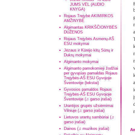
JUMS VĖL (AUDIO
KNYGA)
Rojaus Trejybė AKIMIRKOS
AMŽINYBĖ
Algimantas KRIKŠČIONYBĖS
DUŽENOS
Rojaus Trejybės Asmenų-AŠ
ESU mokymai
Jėzaus ir Kūrėjo kitų Sūnų ir
Dukrų mokymai
Algimanto mokymai
Algimanto pamokomieji žodžiai
per gyvąsias pamaldas Rojaus
Trejybės-AŠ ESU Gyvojoje
Šventovėje (tekstai)
Gyvosios pamaldos Rojaus
Trejybės-AŠ ESU Gyvojoje
Šventovėje (♫ garso įrašai)
Urantijos grupės užsiėmimai
Vilniuje (♫ garso įrašai)
Lietuvos urantų sambūriai (♫
garso įrašai)
Dainos (♫ muzikos įrašai)
An