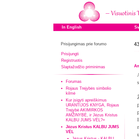
In English
Sv
Prisijungimas prie forumo
43
Prisijungti
Registruotis
An
Slaptažodžio priminimas
Forumas
Rojaus Trejybės simbolio
kilmė
Kur įsigyti apreiškimus
URANTIJOS KNYGA, Rojaus
Trejybė AKIMIRKOS
AMŽINYBĖ, ir Jėzus Kristus
KALBU JUMS VĖL?+
Jėzus Kristus KALBU JUMS
VĖL
Jėzus Kristus - KALBU