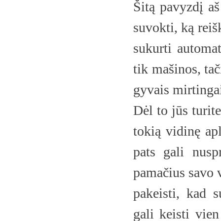
Šitą pavyzdį aš
suvokti, ką reiš
sukurti automat
tik mašinos, ta
gyvais mirtingai
Dėl to jūs turit
tokią vidinę apl
pats gali nusp
pamačius savo v
pakeisti, kad 
gali keisti vie