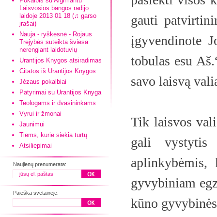
Pokalbis su Algimantu
Laisvosios bangos radijo
laidoje 2013 01 18 (♫ garso
gauti patvirti
įrašai)
Nauja - ryškesnė - Rojaus
įgyvendinote J
Trejybės suteikta šviesa
nerengiant laidotuvių
tobulas esu Aš.
Urantijos Knygos atsiradimas
Citatos iš Urantijos Knygos
savo laisvą vali
Jėzaus pokalbiai
Patyrimai su Urantijos Knyga
Teologams ir dvasininkams
Vyrui ir žmonai
Tik laisvos val
Jaunimui
Tiems, kurie siekia turtų
gali vystytis
Atsiliepimai
aplinkybėmis, 
Naujienų prenumerata:
gyvybiniam egzi
Paieška svetainėje:
kūno gyvybinės 