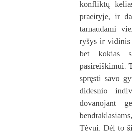
konfliktų kelia
praeityje, ir 
tarnaudami vie
ryšys ir vidini
bet kokias s
pasireiškimui. 
spręsti savo gyv
didesnio indi
dovanojant ge
bendraklasiam
Tėvui. Dėl to š