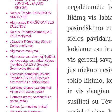
JUMS VĖL (AUDIO
negalėtumėte b
KNYGA)
Rojaus Trejybė AKIMIRKOS
likimą vis labi
AMŽINYBĖ
Algimantas KRIKŠČIONYBĖS
pasireiškimo et
DUŽENOS
Rojaus Trejybės Asmenų-AŠ
ESU mokymai
sielos pavidalu
Jėzaus ir Kūrėjo kitų Sūnų ir
Dukrų mokymai
kokiame esu ir a
Algimanto mokymai
Algimanto pamokomieji žodžiai
vis geresnį savą
per gyvąsias pamaldas Rojaus
Trejybės-AŠ ESU Gyvojoje
jūs niekuo nesi
Šventovėje (tekstai)
Gyvosios pamaldos Rojaus
Trejybės-AŠ ESU Gyvojoje
tokio likimo, ko
Šventovėje (♫ garso įrašai)
Urantijos grupės užsiėmimai
ir vis daugiau 
Vilniuje (♫ garso įrašai)
Lietuvos urantų sambūriai (♫
susilieti su Tė
garso įrašai)
Dainos (♫ muzikos įrašai)
pasiekti visos 