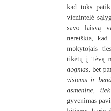
kad toks patik
vienintelė sąlyg
savo laisvą v
nereiškia, kad 
mokytojais tie
tikėtų į Tėvą 
dogmas,
bet pa
visiems ir ben
asmenine, tiek
gyvenimas pavi
kitiems, kurie 