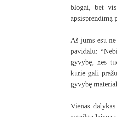
blogai, bet vi
apsisprendimą 
Aš jums esu ne
pavidalu: “Nebi
gyvybę, nes tuo
kurie gali praž
gyvybę materiali
Vienas dalykas
suteikta laisva