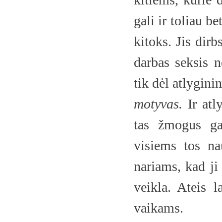
gali ir toliau b
kitoks. Jis dirb
darbas seksis n
tik dėl atlygini
motyvas.
Ir atl
tas žmogus gal
visiems tos na
nariams, kad ji
veikla. Ateis 
vaikams.