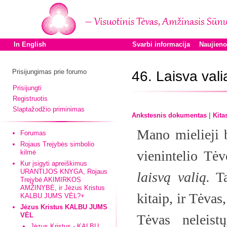
In English
Svarbi informacija
Naujien
Prisijungimas prie forumo
46. Laisva vali
Prisijungti
Registruotis
Slaptažodžio priminimas
|
Ankstesnis dokumentas
Kita
Mano mielieji b
Forumas
Rojaus Trejybės simbolio
vienintelio Tė
kilmė
Kur įsigyti apreiškimus
URANTIJOS KNYGA, Rojaus
laisvą valią.
Ta
Trejybė AKIMIRKOS
AMŽINYBĖ, ir Jėzus Kristus
kitaip, ir Tėvas
KALBU JUMS VĖL?+
Jėzus Kristus KALBU JUMS
VĖL
Tėvas neleist
Jėzus Kristus - KALBU