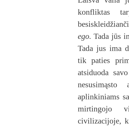
konfliktas t
besiskleidžianč
ego.
Tada jūs im
Tada jus ima dr
tik paties pri
atsiduoda savo
nesusimąsto
aplinkiniams sa
mirtingojo v
civilizacijoje, 