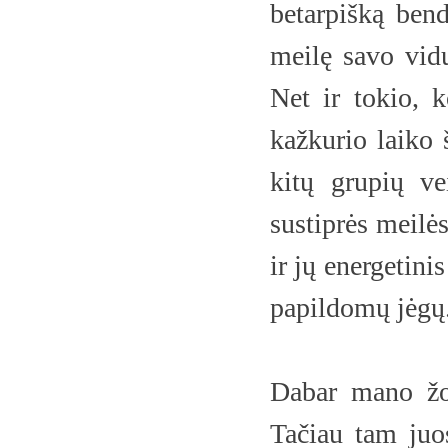
betarpišką ben
meilę savo vidu
Net ir tokio, 
kažkurio laiko 
kitų grupių ve
sustiprės meilė
ir jų energetini
papildomų jėgų. 
Dabar mano žod
Tačiau tam juos