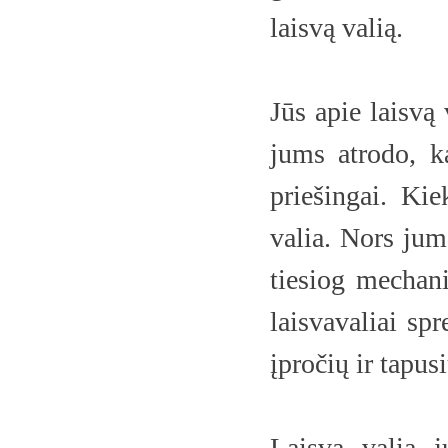
laisvą valią.
Jūs apie laisvą
jums atrodo, k
priešingai. Ki
valia. Nors jum
tiesiog mechani
laisvavaliai sp
įpročių ir tapus
Laisva valia j