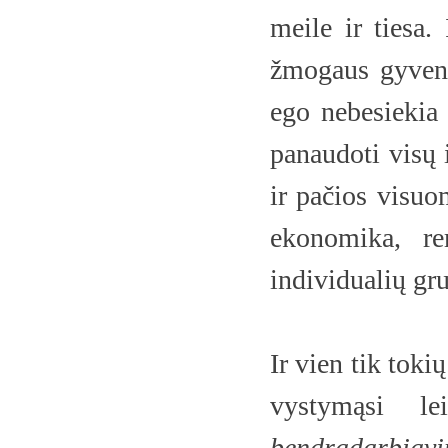
meile ir tiesa.
žmogaus gyveni
ego nebesiekia 
panaudoti visų 
ir pačios visuo
ekonomika, re
individualių gru
Ir vien tik tok
vystymąsi le
bendradarbiavim