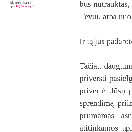
bus nutrauktas, 
Ieškokime kartu
El.p.
info@urantija.lt
Tėvui, arba nuo
Ir tą jūs padarot
Tačiau dauguma 
priversti pasiel
privertė. Jūsų 
sprendimą prii
priimamas asm
atitinkamos apl