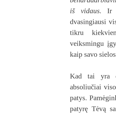
iš vidaus.
Ir k
dvasingiausi v
tikru kiekvi
veiksmingu įgy
kaip savo sielos
Kad tai yra d
absoliučiai viso
patys. Pamėgink
patyrę Tėvą s