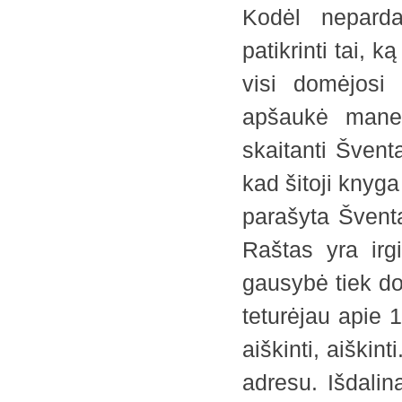
Kodėl neparda
patikrinti tai, 
visi domėjosi 
apšaukė mane 
skaitanti Šventą
kad šitoji knyga
parašyta Šventa
Raštas yra irgi
gausybė tiek do
teturėjau apie 1
aiškinti, aiškin
adresu. Išdalin