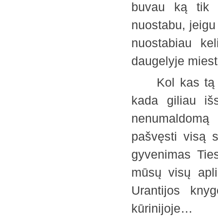
buvau ką tik 
nuostabu, jeigu 
nuostabiau kel
daugelyje mies
Kol kas tą dara
kada giliau iš
nenumaldomą 
pašvęsti visą 
gyvenimas Ties
mūsų visų apli
Urantijos kny
kūrinijoje…