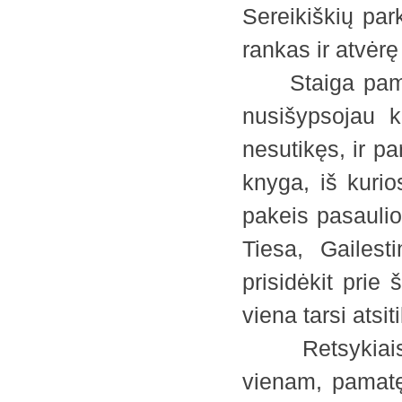
Sereikiškių par
rankas ir atvėrę
Staiga pamačia
nusišypsojau 
nesutikęs, ir pa
knyga, iš kurio
pakeis pasauli
Tiesa, Gailest
prisidėkit prie
viena tarsi atsi
Retsykiais bū
vienam, pamatęs