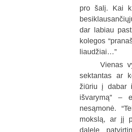
pro šalį. Kai 
besiklausančiųj
dar labiau past
kolegos “pranaš
liaudžiai…”
Vienas vyras
sektantas ar k
žiūriu į dabar 
išvarymą” – e
nesąmonė. “Tei
mokslą, ar jį 
dalele patvir