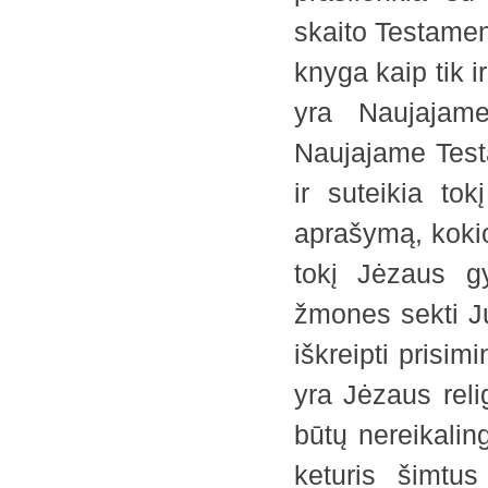
skaito Testamen
knyga kaip tik i
yra Naujajame
Naujajame Testa
ir suteikia to
aprašymą, kokio
tokį Jėzaus gy
žmones sekti Ju
iškreipti prisi
yra Jėzaus relig
būtų nereikalin
keturis šimtu