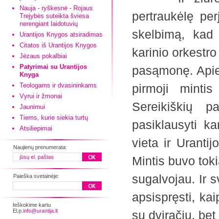
Nauja - ryškesnė - Rojaus
pertraukėlę per
Trejybės suteikta šviesa
nerengiant laidotuvių
skelbimą, kad
Urantijos Knygos atsiradimas
Citatos iš Urantijos Knygos
karinio orkestr
Jėzaus pokalbiai
Patyrimai su Urantijos
pasąmonę. Apie j
Knyga
Teologams ir dvasininkams
pirmoji minti
Vyrui ir žmonai
Sereikiškių 
Jaunimui
Tiems, kurie siekia turtų
pasiklausyti ka
Atsiliepimai
vieta ir Uranti
Naujienų prenumerata:
Mintis buvo toki
sugalvojau. Ir s
Paieška svetainėje:
apsispręsti, kai
Ieškokime kartu
El.p.
info@urantija.lt
su dviračiu, bet