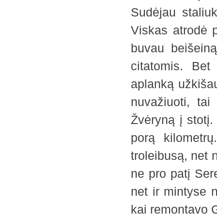
Sudėjau staliuk
Viskas atrodė 
buvau beišeiną
citatomis. Bet
aplanką užkišau
nuvažiuoti, tai
Žvėryną į stotį.
porą kilometrų
troleibusą, net 
ne pro patį Sere
net ir mintyse 
kai remontavo 