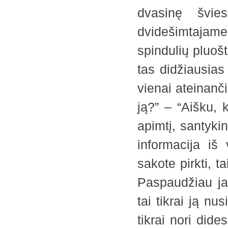
dvasinę švie
dvidešimtajam
spindulių pluošt
tas didžiausias 
vienai ateinanči
ją?” – “Aišku, k
apimtį, santykin
informacija iš
sakote pirkti, ta
Paspaudžiau ja
tai tikrai ją nu
tikrai nori did