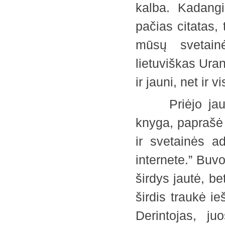
kalba. Kadangi 
pačias citatas,
mūsų svetain
lietuviškas Uran
ir jauni, net i
Priėjo jauna 
knyga, paprašė 
ir svetainės ad
internete.” Buv
širdys jautė, be
širdis traukė ie
Derintojas, ju