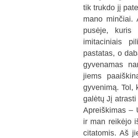
tik trukdo jį pa
mano minčiai. A
pusėje, kuris
imitaciniais p
pastatas, o dab
gyvenamas nam
jiems paaiškin
gyvenimą. Tol, 
galėtų Jį atrast
Apreiškimas – U
ir man reikėjo 
citatomis. Aš j