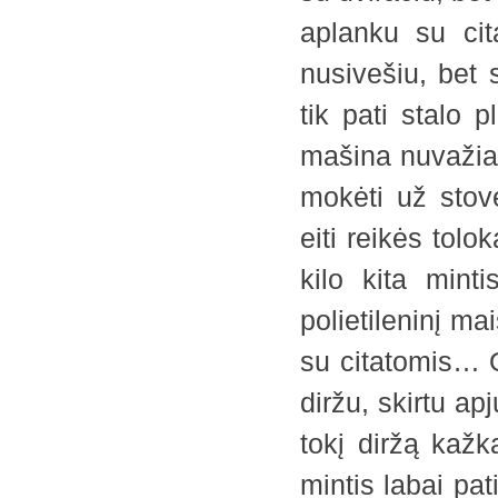
aplanku su cit
nusivešiu, bet s
tik pati stalo 
mašina nuvažiavu
mokėti už stovė
eiti reikės tol
kilo kita mint
polietileninį ma
su citatomis… O
diržu, skirtu ap
tokį diržą kažk
mintis labai pat