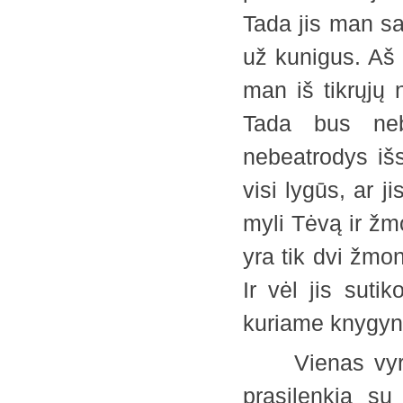
Tada jis man sa
už kunigus. Aš 
man iš tikrųjų 
Tada bus nebe
nebeatrodys išsk
visi lygūs, ar j
myli Tėvą ir žm
yra tik dvi žmoni
Ir vėl jis suti
kuriame knygyn
Vienas vyras 
prasilenkia su