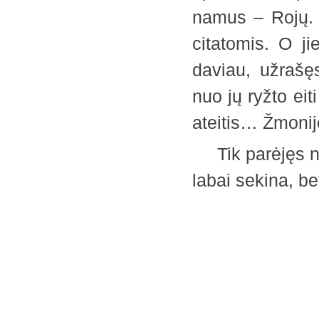
namus – Rojų. I
citatomis. O ji
daviau, užrašę
nuo jų ryžto eit
ateitis… Žmo
Tik parėjęs na
labai sekina, 