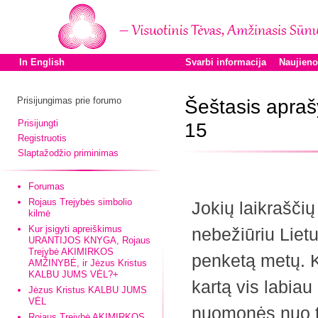
In English
Svarbi informacija
Naujien
Prisijungimas prie forumo
Šeštasis apraš
Prisijungti
15
Registruotis
Slaptažodžio priminimas
Forumas
Rojaus Trejybės simbolio
Jokių laikrašči
kilmė
Kur įsigyti apreiškimus
nebežiūriu Lietu
URANTIJOS KNYGA, Rojaus
Trejybė AKIMIRKOS
penketą metų. K
AMŽINYBĖ, ir Jėzus Kristus
KALBU JUMS VĖL?+
kartą vis labiau
Jėzus Kristus KALBU JUMS
VĖL
nuomonės nuo tų
Rojaus Trejybė AKIMIRKOS