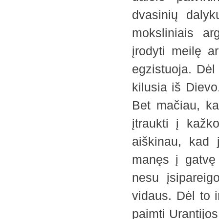
dvasinių dalyk
moksliniais ar
įrodyti meilę a
egzistuoja. Dėl
kilusia iš Diev
Bet mačiau, kad
įtraukti į kaž
aiškinau, kad j
manęs į gatvę 
nesu įsipareig
vidaus. Dėl to 
paimti Urantijos