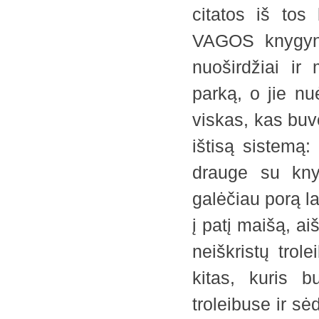
citatos iš tos
VAGOS knygyne
nuoširdžiai ir
parką, o jie n
viskas, kas buvo
ištisą sistemą:
drauge su kny
galėčiau porą la
į patį maišą, a
neiškristų trol
kitas, kuris 
troleibuse ir sėd