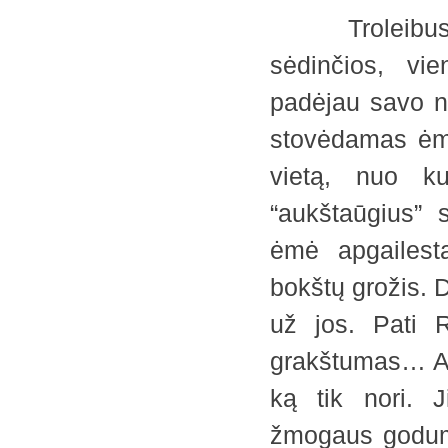
Troleibuse žm
sėdinčios, vi
padėjau savo ne
stovėdamas ėmi
vietą, nuo ku
“aukštaūgius” s
ėmė apgailest
bokštų grožis. D
už jos. Pati R
grakštumas… Aš 
ką tik nori. 
žmogaus goduma