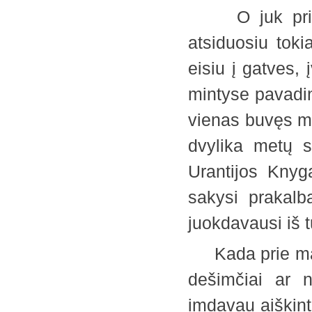
O juk prieš 
atsiduosiu tok
eisiu į gatves,
mintyse pavadin
vienas buvęs m
dvylika metų 
Urantijos Knygą
sakysi prakalb
juokdavausi iš
Kada prie manę
dešimčiai ar 
imdavau aiškinti