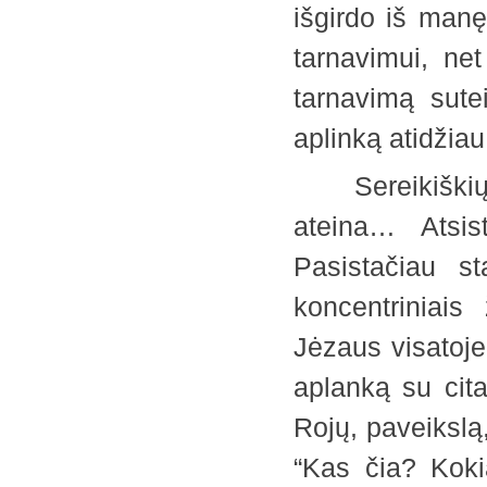
išgirdo iš manę
tarnavimui, ne
tarnavimą sute
aplinką atidž
Sereikiškių pa
ateina… Atsi
Pasistačiau st
koncentriniais
Jėzaus visatoje
aplanką su cita
Rojų, paveikslą,
“Kas čia? Koki