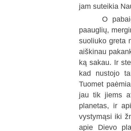
jam suteikia 
O pabaigoje, 
paauglių, mergin
suoliuko greta 
aiškinau pakank
ką sakau. Ir st
kad nustojo ta
Tuomet paėmiau 
jau tik jiems a
planetas, ir ap
vystymąsi iki žm
apie Dievo pla