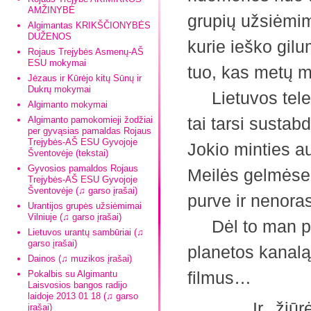
AMŽINYBĖ
grupių užsiėmi
Algimantas KRIKŠČIONYBĖS
DUŽENOS
kurie ieško gilu
Rojaus Trejybės Asmenų-AŠ
ESU mokymai
tuo, kas metų me
Jėzaus ir Kūrėjo kitų Sūnų ir
Dukrų mokymai
Lietuvos televi
Algimanto mokymai
tai tarsi susta
Algimanto pamokomieji žodžiai
per gyvąsias pamaldas Rojaus
Trejybės-AŠ ESU Gyvojoje
Jokio minties a
Šventovėje (tekstai)
Gyvosios pamaldos Rojaus
Meilės gelmėse
Trejybės-AŠ ESU Gyvojoje
Šventovėje (♫ garso įrašai)
purve ir nenora
Urantijos grupės užsiėmimai
Vilniuje (♫ garso įrašai)
Dėl to man pat
Lietuvos urantų sambūriai (♫
garso įrašai)
planetos kanalą
Dainos (♫ muzikos įrašai)
filmus…
Pokalbis su Algimantu
Laisvosios bangos radijo
laidoje 2013 01 18 (♫ garso
Ir žiūrėdama
įrašai)