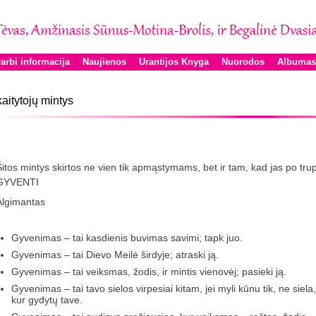
arbi informacija
Naujienos
Urantijos Knyga
Nuorodos
Albumas
aitytojų mintys
Šitos mintys skirtos ne vien tik apmąstymams, bet ir tam, kad jas po trup
GYVENTI
Algimantas
Gyvenimas – tai kasdienis buvimas savimi; tapk juo.
Gyvenimas – tai Dievo Meilė širdyje; atraski ją.
Gyvenimas – tai veiksmas, žodis, ir mintis vienovėj; pasieki ją.
Gyvenimas – tai tavo sielos virpesiai kitam, jei myli kūnu tik, ne siela,
kur gydytų tave.