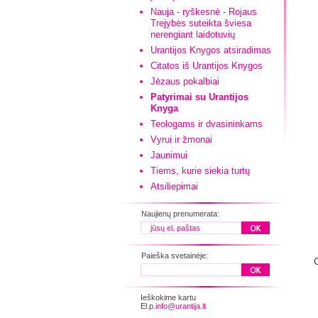
Nauja - ryškesnė - Rojaus
Trejybės suteikta šviesa
nerengiant laidotuvių
Urantijos Knygos atsiradimas
Citatos iš Urantijos Knygos
Jėzaus pokalbiai
Patyrimai su Urantijos
Knyga
Teologams ir dvasininkams
Vyrui ir žmonai
Jaunimui
Tiems, kurie siekia turtų
Atsiliepimai
Naujienų prenumerata:
Paieška svetainėje:
Ieškokime kartu
El.p.
info@urantija.lt