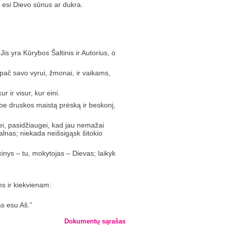
g esi Dievo sūnus ar dukra.
is yra Kūrybos Šaltinis ir Autorius, o
ypač savo vyrui, žmonai, ir vaikams,
 ir visur, kur eini.
be druskos maistą prėską ir beskonį,
rei, pasidžiaugei, kad jau nemažai
kalnas; niekada neišsigąsk šitokio
inys – tu, mokytojas – Dievas; laikyk
ms ir kiekvienam:
as esu Aš.”
Dokumentų sąrašas