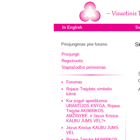
In English
Sv
Prisijungimas prie forumo
Sk
Prisijungti
Registruotis
Slaptažodžio priminimas
Forumas
Rojaus Trejybės simbolio
kilmė
Kur įsigyti apreiškimus
URANTIJOS KNYGA, Rojaus
Trejybė AKIMIRKOS
AMŽINYBĖ, ir Jėzus Kristus
KALBU JUMS VĖL?+
Jėzus Kristus KALBU JUMS
VĖL
Rojaus Trejybė AKIMIRKOS