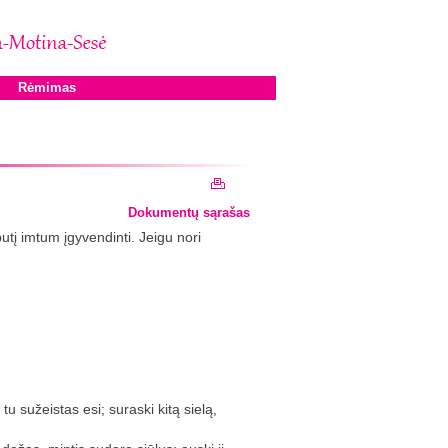
Rėmimas
Dokumentų sąrašas
utį imtum įgyvendinti. Jeigu nori
 tu sužeistas esi; suraski kitą sielą,