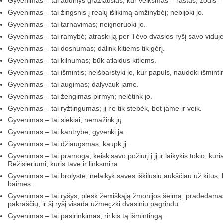
Gyvenimas – tai audinys gražiausias, kur veiksmas – raštas, žodis – d
Gyvenimas – tai žingsnis į realų išlikimą amžinybėj; nebijoki jo.
Gyvenimas – tai tarnavimas; neignoruoki jo.
Gyvenimas – tai ramybė; atraski ją per Tėvo dvasios ryšį savo viduje
Gyvenimas – tai dosnumas; dalink kitiems tik gėrį.
Gyvenimas – tai kilnumas; būk atlaidus kitiems.
Gyvenimas – tai išmintis; neišbarstyki jo, kur papuls, naudoki išminting
Gyvenimas – tai augimas; dalyvauk jame.
Gyvenimas – tai žengimas pirmyn; nelėtink jo.
Gyvenimas – tai ryžtingumas; jį ne tik stebėk, bet jame ir veik.
Gyvenimas – tai siekiai; nemažink jų.
Gyvenimas – tai kantrybė; gyvenki ja.
Gyvenimas – tai džiaugsmas; kaupk jį.
Gyvenimas – tai pramoga; keisk savo požiūrį į jį ir laikykis tokio, k
Režisieriumi, kuris tave ir linksmina.
Gyvenimas – tai brolystė; nelaikyk saves iškilusiu aukščiau už kitus, b
baimės.
Gyvenimas – tai ryšys; plėsk žemiškąją žmonijos šeimą, pradėdamas
pakraščių, ir šį ryšį visada užmegzki dvasiniu pagrindu.
Gyvenimas – tai pasirinkimas; rinkis tą išmintingą.