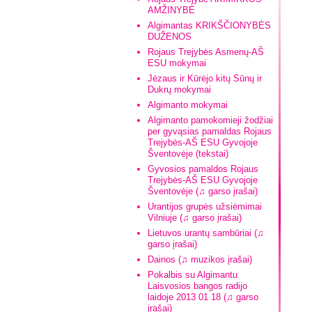
AMŽINYBĖ
Algimantas KRIKŠČIONYBĖS
DUŽENOS
Rojaus Trejybės Asmenų-AŠ
ESU mokymai
Jėzaus ir Kūrėjo kitų Sūnų ir
Dukrų mokymai
Algimanto mokymai
Algimanto pamokomieji žodžiai
per gyvąsias pamaldas Rojaus
Trejybės-AŠ ESU Gyvojoje
Šventovėje (tekstai)
Gyvosios pamaldos Rojaus
Trejybės-AŠ ESU Gyvojoje
Šventovėje (♫ garso įrašai)
Urantijos grupės užsiėmimai
Vilniuje (♫ garso įrašai)
Lietuvos urantų sambūriai (♫
garso įrašai)
Dainos (♫ muzikos įrašai)
Pokalbis su Algimantu
Laisvosios bangos radijo
laidoje 2013 01 18 (♫ garso
įrašai)