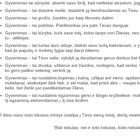
Gyvenimas tai sūnystė; atverki savo širdį, kad netikėtai atrastum, jo
Gyvenimas – tai dvasinė meilė; skaistink ją bendraudamas su Tėvu.
Gyvenimas – tai grožis; žavėkis juo kaip tikrovės dalimi.
Gyvenimas – tai pokštas; Pokštininkas yra pats Tėvas danguje.
Gyvenimas – tai kūryba; kurk save tokį, kokio tavęs nori Dievas, nes J
tu - atlikėjas.
Gyvenimas – tai turtas tavo viduje; dalinki savo turtą kiekvienam, o 
kad jie pajustų ir mokėtų lygiai taip daryt kitiems.
Gyvenimas – tai Tėvo valia; vykdyk ją darydamas gerus darbus bet kur
Gyvenimas – tai druska: užbėrus ant žaizdos, nudegins, kad verksi, 
ko gero paliksi neliestą; vertink ją.
Gyvenimas – tai nuolatinis kopimas į kalną: užlipai ant vieno, apidai
nukeliavai, atsikvėpei šiek tiek, ir vėl matai, kad prieš akis – naujas 
kelio, bet ženki juo pasitikėdamas Dievu.
Gyvenimas – tai nuolatinis egzaminas gėrio ir blogio kryžkelėse: mok
šį egzaminą atsiremdamas į Jį visa širdimi.
O šitos visos man kilusios mintys sutelpa į Tėvo vieną mintį, skirtą visie
“Būk tobulas, net ir toks tobulas, koks tobul