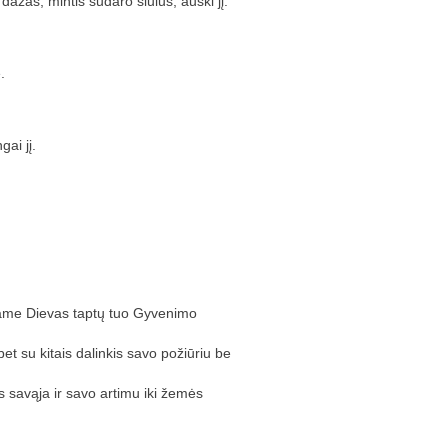
ažas, mintis sudaro siūlus; auski jį.
.
ai jį.
uriame Dievas taptų tuo Gyvenimo
et su kitais dalinkis savo požiūriu be
 savąja ir savo artimu iki žemės