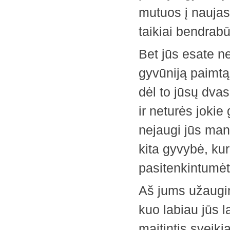
mutuos į naujas,
taikiai bendrab
Bet jūs esate n
gyvūniją paimtą 
dėl to jūsų dvas
ir neturės jokie
nejaugi jūs man
kita gyvybė, kur
pasitenkintumėt
Aš jums užaugin
kuo labiau jūs l
maitintis ­sveiki