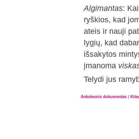
Algimantas
: Ka
ryškios, kad jom
ateis ir nauji ­
lygių, kad dabar
išsakytos minty
įmanoma
viska
Telydi jus ramy
|
Ankstesnis dokumentas
Kita