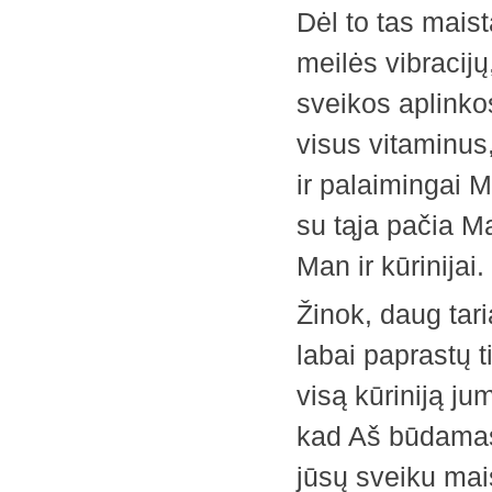
Dėl to tas maist
meilės vibracijų
sveikos aplinko
visus vitaminus,
ir palaimingai M
su tąja pačia M
Man ir kūrinijai.
Žinok, daug tar
labai paprastų t
visą kūriniją ju
kad Aš būdamas 
jūsų sveiku mais