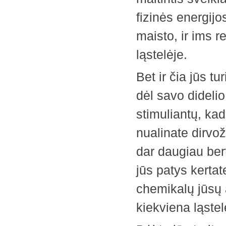
fizinės energijo
maisto, ir ims r
ląstelėje.
Bet ir čia jūs t
dėl savo dideli
stimuliantų, kad
nualinate dirvož
dar daugiau berti
jūs patys kertat
chemikalų jūsų 
kiekviena ląstel