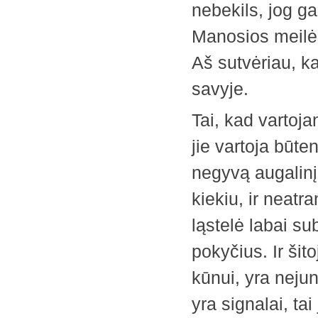
nebekils, jog g
Manosios meilės
Aš sutvėriau, ka
savyje.
Tai, kad vartoja
jie vartoja būten
negyvą ­augalin
kiekiu, ir neat
ląstelė labai su
pokyčius. Ir šit
kūnui, yra neju
yra signalai, tai