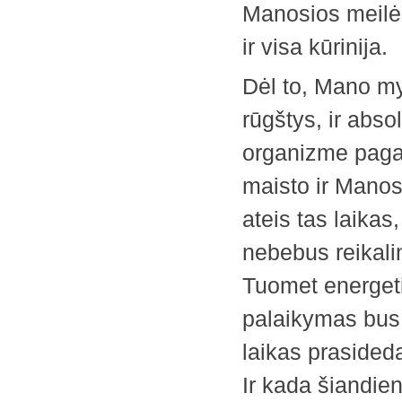
Manosios meilės
ir visa kūrinija.
Dėl to, Mano my
rūgštys, ir abso
organizme pagal
maisto ir Manosi
ateis tas laikas
nebebus reikalin
Tuomet energeti
palaikymas bus t
laikas prasided
Ir kada šiandien