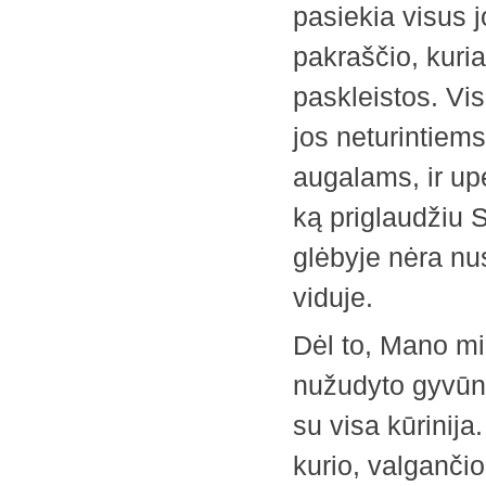
pasiekia visus 
pakraščio, kuri
paskleistos. Visi
jos neturintiems
augalams, ir u
ką ­priglaudžiu 
glėbyje nėra nu
viduje.
Dėl to, Mano mi
nužudyto gyvūno 
su visa kūrinija.
kurio, valgančio