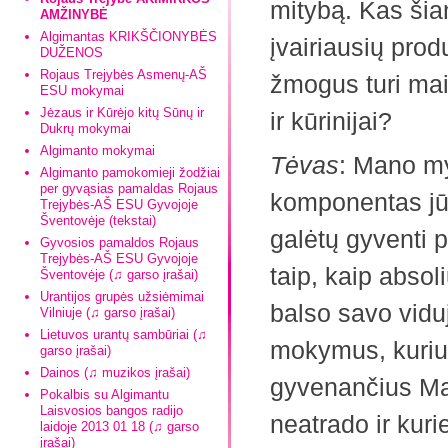
mitybą. Kas šia
AMŽINYBĖ
Algimantas KRIKŠČIONYBĖS
įvairiausių prod
DUŽENOS
Rojaus Trejybės Asmenų-AŠ
žmogus turi mait
ESU mokymai
Jėzaus ir Kūrėjo kitų Sūnų ir
ir kūrinijai?
Dukrų mokymai
Algimanto mokymai
Tėvas
: Mano my
Algimanto pamokomieji žodžiai
per gyvąsias pamaldas Rojaus
komponentas jūs
Trejybės-AŠ ESU Gyvojoje
Šventovėje (tekstai)
galėtų gyventi 
Gyvosios pamaldos Rojaus
Trejybės-AŠ ESU Gyvojoje
taip, kaip absol
Šventovėje (♫ garso įrašai)
Urantijos grupės užsiėmimai
balso savo viduj
Vilniuje (♫ garso įrašai)
Lietuvos urantų sambūriai (♫
mokymus, kuriuo
garso įrašai)
Dainos (♫ muzikos įrašai)
gyvenančius Ma
Pokalbis su Algimantu
Laisvosios bangos radijo
neatrado ir kur
laidoje 2013 01 18 (♫ garso
įrašai)