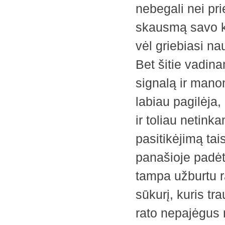
nebegali nei prie
skausmą savo kū
vėl griebiasi na
Bet šitie vadina
signalą ir mano
labiau pagilėja
ir toliau netink
pasitikėjimą tai
panašioje padėt
tampa užburtu r
sūkurį, kuris trau
rato nepajėgus 