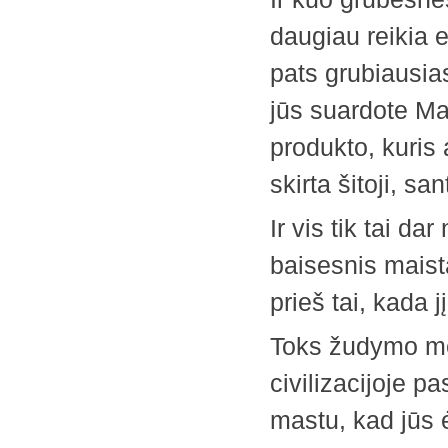
daugiau reikia e
pats grubiausias
jūs suardote Ma
produkto, kuris 
skirta šitoji, sa
Ir vis tik tai d
baisesnis maista
prieš tai, kada jį 
Toks žudymo me
civilizacijoje pa
mastu, kad jūs 