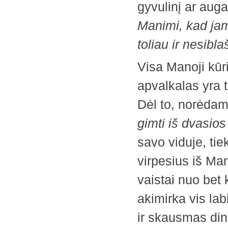
gyvulinį ar aug
Manimi, kad jam
toliau ir nesibl
Visa Manoji kūr
apvalkalas yra 
Dėl to, norėdama
gimti iš dvasios
savo viduje, tiek
virpesius iš Man
vaistai nuo bet 
akimirka vis lab
ir skausmas din