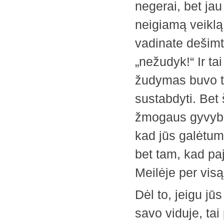
negerai, bet ja
neigiamą veiklą
vadinate dešimt
„nežudyk!“ Ir t
žudymas buvo to
sustabdyti. Bet 
žmogaus gyvybės
kad jūs galėtumė
bet tam, kad pa
Meilėje per visą 
Dėl to, jeigu j
savo viduje, tai