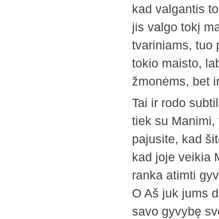
kad valgantis to
jis valgo tokį 
tvariniams, tuo
tokio maisto, la
žmonėms, bet i
Tai ir rodo subt
tiek su Manimi, 
pajusite, kad šit
kad joje veikia
ranka atimti gy
O Aš juk jums 
savo gyvybę sve