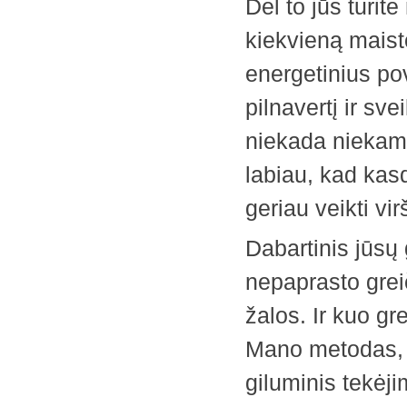
Dėl to jūs turit
kiekvieną maist
energetinius ­po
pilnavertį ir sv
niekada niekam
labiau, kad kasd
geriau veikti vi
Dabartinis jūsų
nepaprasto grei
žalos. Ir kuo gr
Mano metodas, be
giluminis tekėji