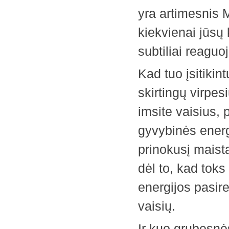
yra ­artimesnis
kiekvienai jūsų 
subtiliai reaguoj
Kad tuo įsitikin
skirtingų virpes
imsite vaisius, ­
gyvybinės energ
prinokusį maist
dėl to, kad toks
energijos pasir
vaisių.
Ir kuo grubesnės