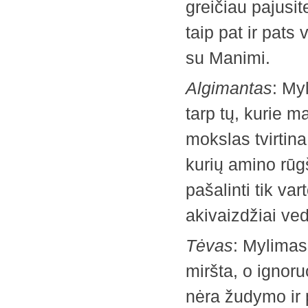
greičiau pajusite
taip pat ir pat
su Manimi.
Algimantas
: My
tarp tų, kurie m
mokslas tvirtina
kurių amino rūgš
pašalinti tik va
akivaizdžiai ved
Tėvas
: Mylimas
miršta, o ignor
nėra žudymo ir ­