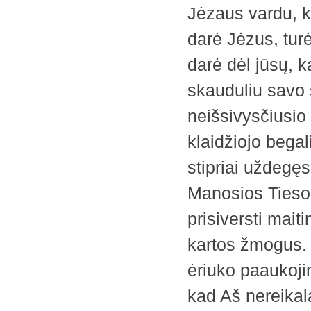
Jėzaus vardu, ka
darė Jėzus, tur
darė dėl jūsų, ka
skauduliu savo 
neišsivysčiusio
klaidžiojo begal
stipriai uždegęs
Manosios Tiesos 
prisiversti maiti
kartos žmogus. 
ėriuko paaukoji
kad Aš nereikala