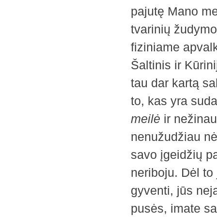
pajutę Mano mei
tvarinių žudymo
fiziniame apval
Šaltinis ir ­Kūri
tau dar kartą sa
to, kas yra sud
meilė
ir nežinau
­nenužudžiau nė
savo ­įgeidžių p
neriboju. Dėl to
gyventi, jūs ne
pusės, imate sa