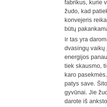
fabrikus, kurie 
žudo, kad patie
konvejeris reika
būtų pakankamai
Ir tas yra daro
dvasingų vaikų
energijos panaud
tiek skausmo, t
karo pasekmės. J
patys save. Šit
gyvūnai. Jie žu
darote iš anksto