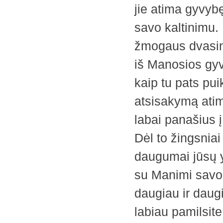
jie atima gyvybę,
savo kaltinimu. 
žmogaus dvasinį 
iš Manosios gyvo
kaip tu pats pui
atsisakymą atimt
labai panašius į
Dėl to žingsniai
daugumai jūsų yr
su Manimi savo v
daugiau ir daugi
labiau pamilsite