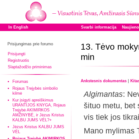
In English
Svarbi informacija
Naujien
Prisijungimas prie forumo
13. Tėvo moky
Prisijungti
min
Registruotis
Slaptažodžio priminimas
|
Ankstesnis dokumentas
Kita
Forumas
Rojaus Trejybės simbolio
Algimantas
: Ne
kilmė
Kur įsigyti apreiškimus
šituo metu, bet
URANTIJOS KNYGA, Rojaus
Trejybė AKIMIRKOS
AMŽINYBĖ, ir Jėzus Kristus
vis tiek jos tikr
KALBU JUMS VĖL?+
Jėzus Kristus KALBU JUMS
Mano mylimas Tė
VĖL
Rojaus Trejybė AKIMIRKOS