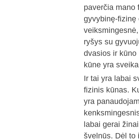
paverčia mano f
gyvybinę-fizinę e
veiksmingesnė,
ryšys su gyvuoj
dvasios ir kūno
kūne yra sveika 
Ir tai yra labai
fizinis kūnas. 
yra panaudojama 
kenksmingesnis 
labai gerai žina
švelnūs. Dėl to i