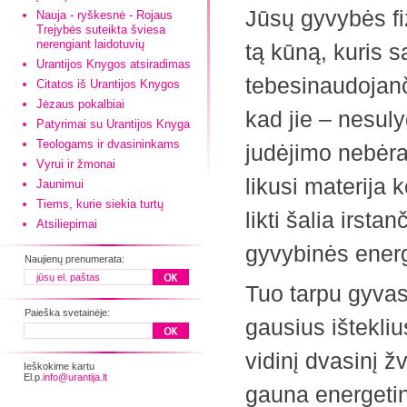
Jūsų gyvybės fiz
Nauja - ryškesnė - Rojaus
Trejybės suteikta šviesa
nerengiant laidotuvių
tą kūną, kuris s
Urantijos Knygos atsiradimas
tebesinaudojanči
Citatos iš Urantijos Knygos
Jėzaus pokalbiai
kad jie – nesu
Patyrimai su Urantijos Knyga
Teologams ir dvasininkams
judėjimo nebėra
Vyrui ir žmonai
likusi materija 
Jaunimui
Tiems, kurie siekia turtų
likti šalia irsta
Atsiliepimai
gyvybinės energ
Naujienų prenumerata:
Tuo tarpu gyvas 
Paieška svetainėje:
gausius ištekliu
vidinį dvasinį ž
Ieškokime kartu
El.p.
info@urantija.lt
gauna energetinį