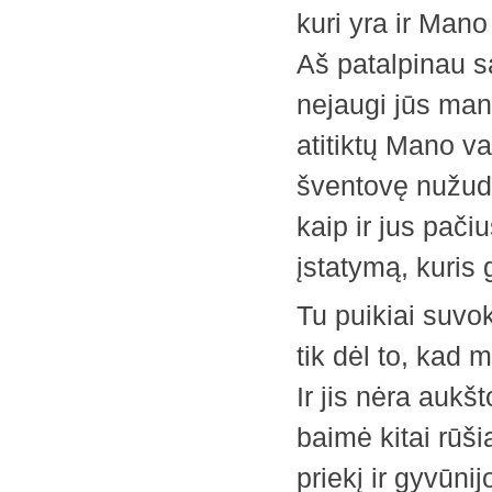
kuri yra ir Mano
Aš patalpinau sa
nejaugi jūs man
atitiktų Mano v
šventovę nužudy
kaip ir jus pači
įstatymą, kuris 
Tu puikiai suvok
tik dėl to, kad 
Ir jis nėra aukš
baimė kitai rūši
priekį ir gyvūni