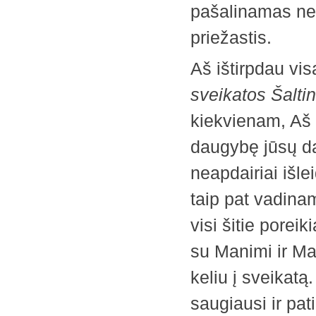
pašalinamas nesv
priežastis.
Aš ištirpdau visą
sveikatos Šaltin
kiekvienam, Aš 
daugybę jūsų da
neapdairiai išl
taip pat vadin
visi šitie porei
su Manimi ir Ma
keliu į sveikatą.
saugiausi ir pat