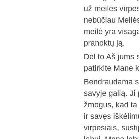
už meilės virpes
nebūčiau Meilės 
meilė yra visaga
pranoktų ją.
Dėl to Aš jums 
patirkite Mane k
Bendraudama su 
savyje galią. Ji
žmogus, kad ta 
ir savęs iškėlim
virpesiais, sust