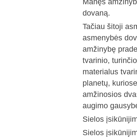
Manęs amžinybė
dovaną.
Tačiau šitoji a
asmenybės dovan
amžinybę praded
tvarinio, turinč
materialus tvari
planetų, kuriose
amžinosios dvas
augimo gausybė
Sielos įsikūnijim
Sielos įsikūnijim