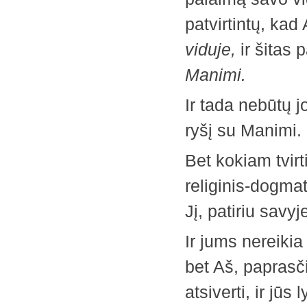
patvirtintų, kad
viduje,
ir šitas 
Manimi.
Ir tada nebūtų j
ryšį su Manimi.
Bet kokiam tvir
religinis-dogmat
Jį, patiriu savyje
Ir jums nereikia
bet Aš, paprasči
atsiverti, ir jūs