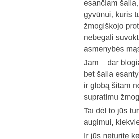
esančiam šalia, 
gyvūnui, kuris t
žmogiškojo proto
nebegali suvokti
asmenybės mąst
Jam – dar blogia
bet šalia esanty
ir globą šitam 
supratimu žmog
Tai dėl to jūs tu
augimui, kiekvi
Ir jūs neturite k