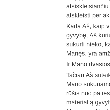
atsiskleisiančiu
atskleisti per ak
Kada Aš, kaip vi
gyvybę, Aš kuri
sukurti nieko, 
Manęs, yra amž
Ir Mano dvasios
Tačiau Aš sutei
Mano sukuriamos
rūšis nuo paties
materialią gyvyb