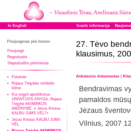
In English
Svarbi informacija
Naujien
Prisijungimas prie forumo
27. Tėvo bendr
Prisijungti
klausimus, 20
Registruotis
Slaptažodžio priminimas
|
Ankstesnis dokumentas
Kita
Forumas
Rojaus Trejybės simbolio
Bendravimas vy
kilmė
Kur įsigyti apreiškimus
pamaldos mūsų 
URANTIJOS KNYGA, Rojaus
Trejybė AKIMIRKOS
AMŽINYBĖ, ir Jėzus Kristus
Jėzaus šventov
KALBU JUMS VĖL?+
Jėzus Kristus KALBU JUMS
Vilnius, 2007 12
VĖL
Rojaus Trejybė AKIMIRKOS