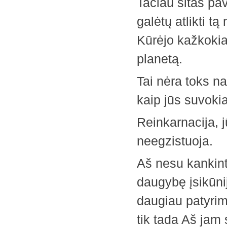
Tačiau šitas pav
galėtų atlikti t
Kūrėjo kažkokia
planetą.
Tai nėra toks na
kaip jūs suvokia
Reinkarnacija, 
neegzistuoja.
Aš nesu kankinto
daugybę įsikūni
daugiau patyrimų
tik tada Aš jam