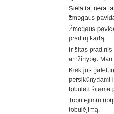
Siela tai nėra t
žmogaus pavida
Žmogaus pavidalu
pradinį kartą.
Ir šitas pradini
amžinybę. Man ne
Kiek jūs galėtum
persikūnydami iš
tobulėti šitame
Tobulėjimui ribų
tobulėjimą.