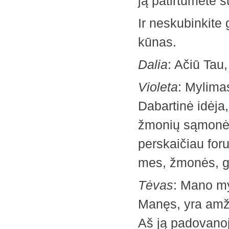
ją patirtumėte s
Ir neskubinkite
kūnas.
Dalia
: Ačiū Tau,
Violeta
: Mylimas
Dabartinė idėja
žmonių sąmonėje,
perskaičiau for
mes, žmonės, g
Tėvas
: Mano my
Manęs, yra amžin
Aš ją padovanoj