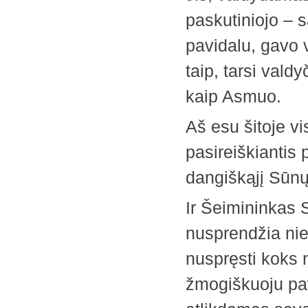
paskutiniojo – 
pavidalu, gavo v
taip, tarsi vald
kaip Asmuo.
Aš esu šitoje vi
pasireiškiantis 
dangiškąjį Sūnų
Ir Šeimininkas S
nusprendžia ni
nuspręsti koks n
žmogiškuoju pavi