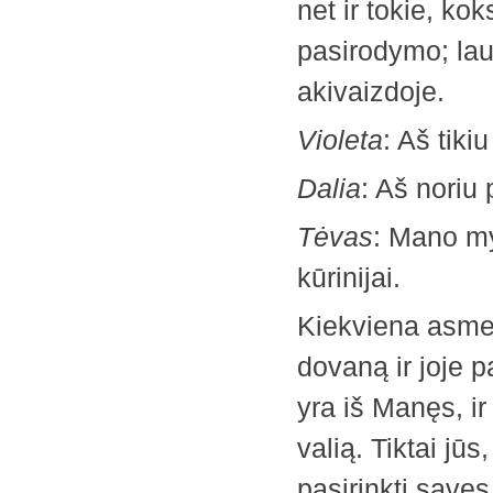
net ir tokie, kok
pasirodymo; lau
akivaizdoje.
Violeta
: Aš tiki
Dalia
: Aš noriu 
Tėvas
: Mano my
kūrinijai.
Kiekviena asme
dovaną ir joje p
yra iš Manęs, i
valią. Tiktai jūs
pasirinkti savęs