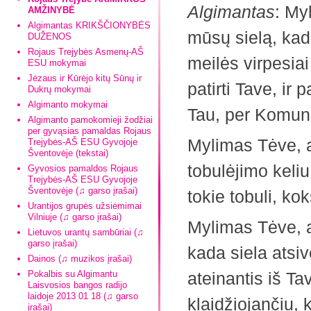
Algimantas
: My
AMŽINYBĖ
Algimantas KRIKŠČIONYBĖS
mūsų sielą, kad 
DUŽENOS
Rojaus Trejybės Asmenų-AŠ
meilės virpesiai
ESU mokymai
Jėzaus ir Kūrėjo kitų Sūnų ir
patirti Tave, ir
Dukrų mokymai
Algimanto mokymai
Tau, per Komuni
Algimanto pamokomieji žodžiai
per gyvąsias pamaldas Rojaus
Mylimas Tėve, a
Trejybės-AŠ ESU Gyvojoje
Šventovėje (tekstai)
tobulėjimo keliu
Gyvosios pamaldos Rojaus
Trejybės-AŠ ESU Gyvojoje
Šventovėje (♫ garso įrašai)
tokie tobuli, ko
Urantijos grupės užsiėmimai
Vilniuje (♫ garso įrašai)
Mylimas Tėve, a
Lietuvos urantų sambūriai (♫
garso įrašai)
kada siela atsiv
Dainos (♫ muzikos įrašai)
Pokalbis su Algimantu
ateinantis iš Ta
Laisvosios bangos radijo
laidoje 2013 01 18 (♫ garso
klaidžiojančiu, 
įrašai)