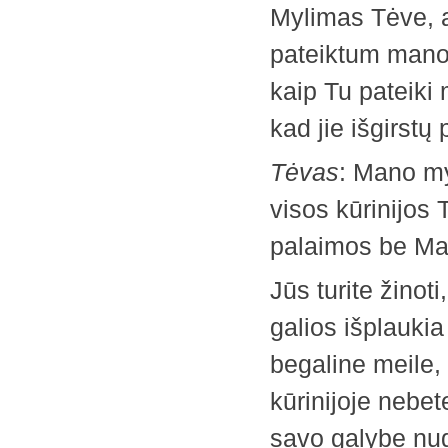
Mylimas Tėve, a
pateiktum mano
kaip Tu pateiki 
kad jie išgirstų
Tėvas
: Mano my
visos ­kūrinijos 
palaimos be Man
Jūs turite žinot
galios išplaukia
begaline meile, n
kūrinijoje nebet
savo galybe nug