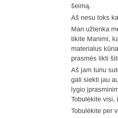
šeimą.
Aš nesu toks ka
Man užtenka men
tikite Manimi, k
materialus kūnas
prasmės likti ši
Aš jam turiu sut
gali siekti jau 
lygio įprasmini
Tobulėkite visi, 
Tobulėkite per v