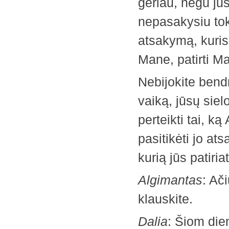
geriau, negu jū
nepasakysiu toki
atsakymą, kuris s
Mane, patirti M
Nebijokite bend
vaiką, jūsų siel
perteikti tai, ką
pasitikėti jo at
kurią jūs patiri
Algimantas
: Ač
klauskite.
Dalia
: Šiom die