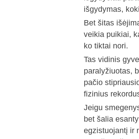
išgydymas, koki
Bet šitas išėji
veikia puikiai, 
ko tiktai nori.
Tas vidinis gyv
paralyžiuotas, b
pačio stipriausi
fizinius rekordu
Jeigu smegenys y
bet šalia esanty
egzistuojantį ir