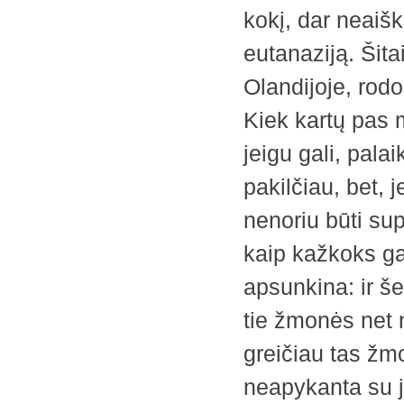
kokį, dar neaišk
eutanaziją. Šitai
Olandijoje, rodo
Kiek kartų pas m
jeigu gali, pal
pakilčiau, bet, 
nenoriu būti sup
kaip kažkoks ga
apsunkina: ir še
tie žmonės net n
greičiau tas žm
neapykanta su ja