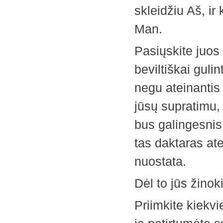
­skleidžiu Aš, i
Man.
Pasiųskite juos 
beviltiškai gulin
negu ateinantis 
jūsų supratimu, 
bus galingesnis 
tas daktaras at
nuostata.
Dėl to jūs žinok
Priimkite kiekv