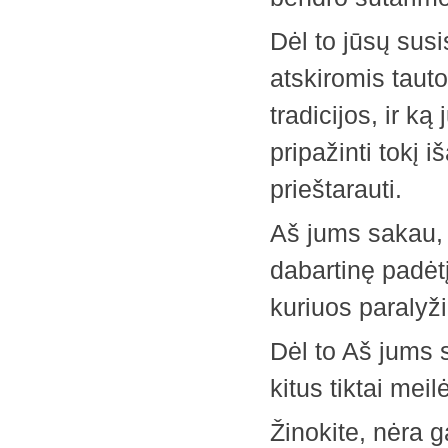
Dėl to jūsų susi
atskiromis tauto
tradicijos, ir ką
pripažinti tokį i
prieštarauti.
Aš jums sakau, v
dabartinę padėtį
kuriuos paralyži
Dėl to Aš jums 
kitus tiktai meil
Žinokite, nėra g