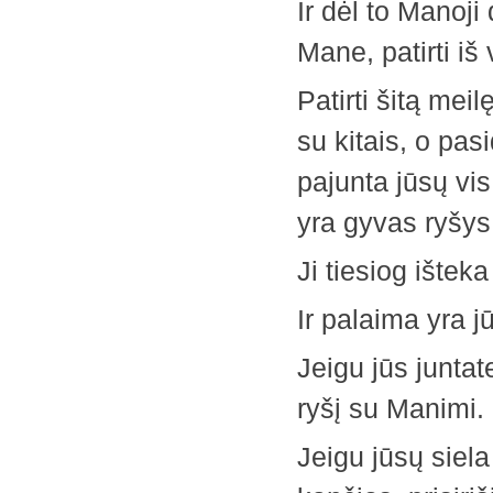
Ir dėl to Manoji 
Mane, patirti iš
Patirti šitą mei
su kitais, o pas
pajunta jūsų vis 
yra gyvas ryšys
Ji tiesiog išteka
Ir palaima yra j
Jeigu jūs juntat
ryšį su Manimi.
Jeigu jūsų siel