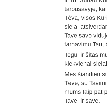
ir Tu, Sūnau Kūr
tarpusavyje, kaip
Tėvą, visos Kūri
siela, atsiverd
Tave savo viduje
tarnavimu Tau, 
Tegul ir šitas 
kiekvienai siel
Mes šiandien s
Tėve, su Tavimi
mums taip pat paž
Tave, ir save.