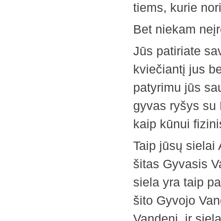
tiems, kurie nori
Bet niekam neįr
Jūs patiriate sa
kviečiantį jus b
patyrimu jūs sau
gyvas ryšys su 
kaip kūnui fizin
Taip jūsų sielai
šitas Gyvasis Va
siela yra taip pa
šito Gyvojo Van
Vandenį, ir siel