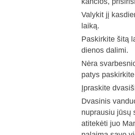
kančios, ­prisiri
Valykit jį kasd
laiką.
Paskirkite šitą 
dienos dalimi.
Nėra svarbesnio
patys ­paskirkite
Įpraskite dvasiš
Dvasinis vanduo 
nuprausiu jūsų s
atitekėti juo Man
palaimą savo vi