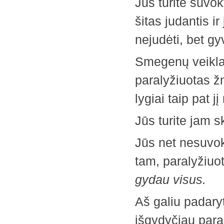
Jūs turite suvo
šitas judantis 
nejudėti, bet g
Smegenų veikla 
paralyžiuotas ž
lygiai taip pat jį
Jūs turite jam sk
Jūs net nesuvoki
tam, paralyžiuo
gydau visus.
Aš galiu padaryt
išgydyčiau para