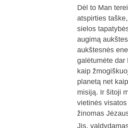
Dėl to Man terei
atspirties taške
sielos tapatybės
augimą aukštesn
aukštesnės ener
galėtumėte dar k
kaip žmogiškuoju 
planetą net kaip
misiją. Ir šitoj
vietinės visato
žinomas Jėzaus
Jis, valdydamas