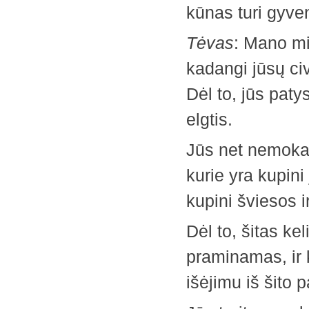
kūnas turi gyven
Tėvas
: Mano mi
kadangi jūsų civi
Dėl to, jūs paty
elgtis.
Jūs net nemokat
kurie yra kupini
kupini šviesos ir
Dėl to, šitas kel
praminamas, ir 
išėjimu iš šito 