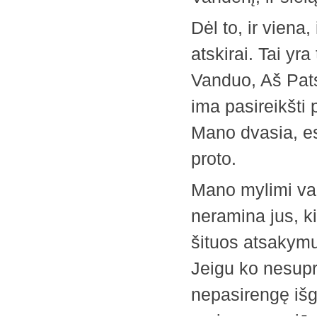
Dėl to, ir viena,
atskirai. Tai yr
Vanduo, Aš Pat
ima pasireikšti 
Mano dvasia, es
proto.
Mano mylimi vaik
neramina jus, k
šituos atsakymus
Jeigu ko nesupra
nepasirengę išg