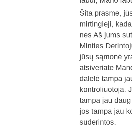
labui, Mano labu
Šita prasme, jūs
mirtingieji, kad
nes Aš jums sut
Minties Derintoju
jūsų sąmonė yra
atsiveriate Mano
dalelė tampa ja
kontroliuotoja. 
tampa jau daug 
jos tampa jau ko
suderintos.