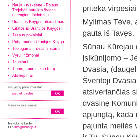
Nauja - ryškesnė - Rojaus
priteka virpesiai
Trejybės suteikta šviesa
nerengiant laidotuvių
Mylimas Tėve, a
Urantijos Knygos atsiradimas
Citatos iš Urantijos Knygos
gauta iš Tavęs. 
Jėzaus pokalbiai
Patyrimai su Urantijos Knyga
Sūnau Kūrėjau (
Teologams ir dvasininkams
Vyrui ir žmonai
įsikūnijomo – J
Jaunimui
Dvasia, (daugeli
Tiems, kurie siekia turtų
Atsiliepimai
Šventoji Dvasia
Naujienų prenumerata:
atsiveriančias 
dvasinę Komunij
Paieška svetainėje:
apjungtą, kada 
Ieškokime kartu
pajunta meilės 
El.p.
info@urantija.lt