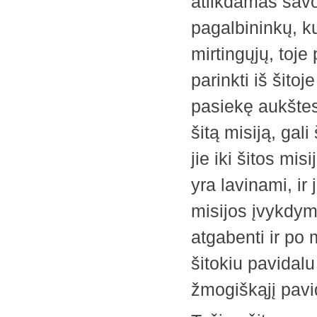
atlikdamas savo m
pagalbininkų, kur
mirtingųjų, toje 
parinkti iš šitoj
pasiekę aukštesn
šitą misiją, gali
jie iki šitos mi
yra lavinami, ir 
misijos ­įvykdymu
atgabenti ir po m
šitokiu pavidalu 
žmogiškąjį pavi