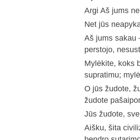
Argi Aš jums ne
Net jūs neapyka
Aš jums sakau –
perstojo, nesus
Mylėkite, koks 
supratimu; mylė
O jūs žudote, ž
žudote pašaipo
Jūs žudote, sve
Aišku, šita civil
bendro sutarimo