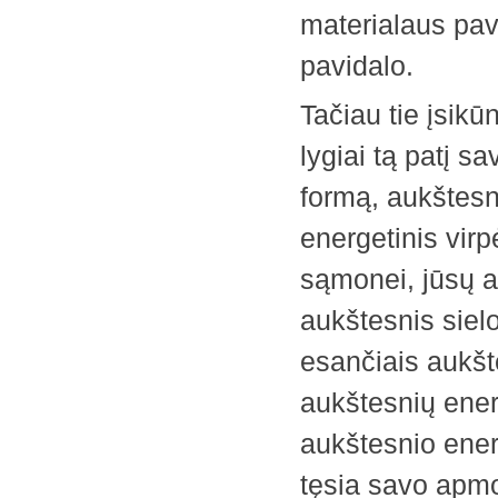
­materialaus pa
pavidalo.
Tačiau tie įsikūn
lygiai tą patį sa
formą, aukštesni
energetinis virp
sąmonei, jūsų au
aukštesnis sielo
esančiais ­aukšte
aukštesnių ­ener
aukštesnio energ
tęsia savo apm