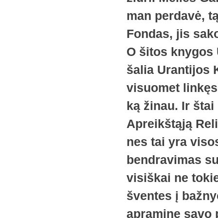
man perdavė, tą
Fondas, jis sako
O šitos knygos 
šalia Urantijos
visuomet linkęs
ką žinau. Ir šta
Apreikštąją Reli
nes tai yra visos
bendravimas su 
visiškai ne toki
šventes į bažny
apraminę savo p