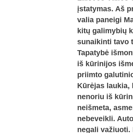
įstatymas. Aš pr
valia paneigi M
kitų galimybių ka
sunaikinti tavo 
Tapatybė išmon
iš kūrinijos išm
priimto galutin
Kūrėjas laukia, 
nenoriu iš kūrin
neišmeta, asmeny
nebeveikli. Auto
negali važiuoti