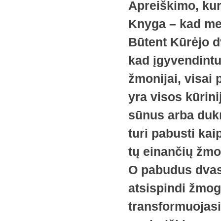
Apreiškimo, kur
Knyga – kad mes
Būtent Kūrėjo d
kad įgyvendintu
žmonijai, visai 
yra visos kūrin
sūnus arba dukr
turi pabusti kai
tų einančių žmo
O pabudus dvasi
atsispindi žmog
transformuojasi