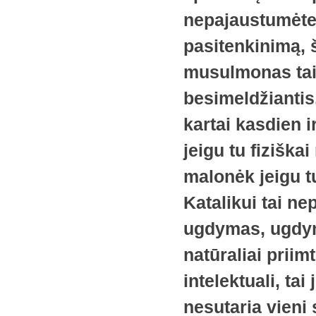
nepajaustumėte 
pasitenkinimą, š
musulmonas tai 
besimeldžiantis
kartai kasdien i
jeigu tu fiziška
malonėk jeigu t
Katalikui tai n
ugdymas, ugdym
natūraliai priimt
intelektuali, tai
nesutaria vieni 