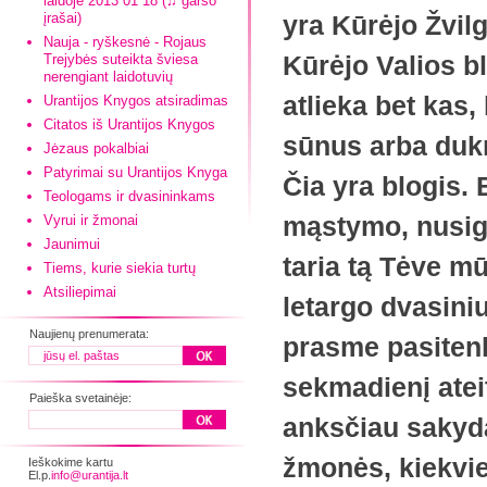
laidoje 2013 01 18 (♫ garso
įrašai)
yra Kūrėjo Žvilg
Nauja - ryškesnė - Rojaus
Kūrėjo Valios b
Trejybės suteikta šviesa
nerengiant laidotuvių
atlieka bet kas,
Urantijos Knygos atsiradimas
Citatos iš Urantijos Knygos
sūnus arba dukra,
Jėzaus pokalbiai
Patyrimai su Urantijos Knyga
Čia yra blogis. 
Teologams ir dvasininkams
mąstymo, nusigr
Vyrui ir žmonai
Jaunimui
taria tą Tėve 
Tiems, kurie siekia turtų
Atsiliepimai
letargo dvasiniu
Naujienų prenumerata:
prasme pasitenk
sekmadienį ateit
Paieška svetainėje:
anksčiau sakyda
žmonės, kiekvie
Ieškokime kartu
El.p.
info@urantija.lt