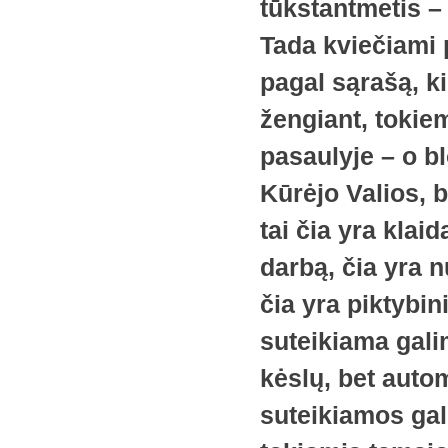
tūkstantmetis –
Tada kviečiami 
pagal sąrašą, ki
žengiant, tokie
pasaulyje – o bl
Kūrėjo Valios, 
tai čia yra klaid
darbą, čia yra 
čia yra piktybin
suteikiama gali
kėslų, bet auto
suteikiamos gal