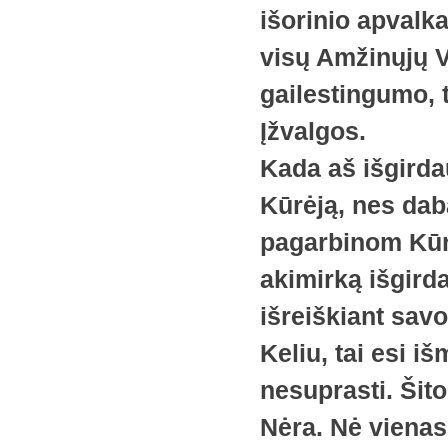
išorinio apvalkal
visų Amžinųjų Ve
gailestingumo, 
Įžvalgos.
Kada aš išgirda
Kūrėją, nes da
pagarbinom Kūr
akimirką išgird
išreiškiant sav
Keliu, tai esi i
nesuprasti. Šito
Nėra. Nė vienas