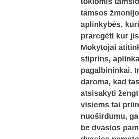
tokiomis tamsio
tamsos žmonijos
aplinkybės, ku
praregėti kur ji
Mokytojai atiti
stiprins, aplink
pagalbininkai. I
daroma, kad tas
atsisakyti žengt
visiems tai prii
nuoširdumu, gali
be dvasios pama