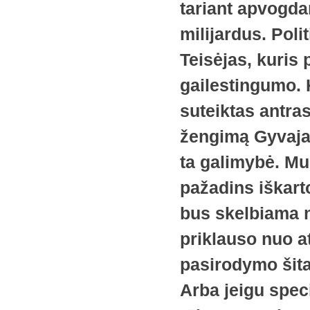
tariant apvogda
milijardus. Polit
Teisėjas, kuris
gailestingumo. K
suteiktas antras
žengimą Gyvajam
ta galimybė. Mu
pažadins iškart
bus skelbiama na
priklauso nuo a
pasirodymo šita
Arba jeigu spec