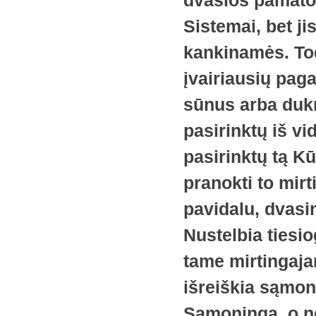
dvasios pamato i
Sistemai, bet j
kankinamės. Tod
įvairiausių paga
sūnus arba dukr
pasirinktų iš v
pasirinktų tą K
pranokti to mirt
pavidalu, dvasi
Nustelbia tiesi
tame mirtingaja
išreiškia sąmon
Sąmoningą, o ne