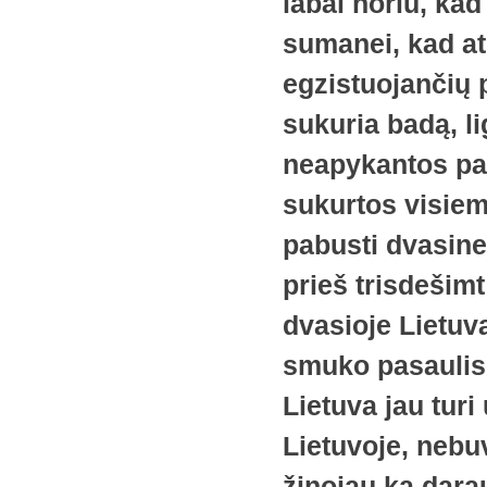
labai noriu, kad
sumanei, kad atl
egzistuojančių
sukuria badą, li
neapykantos pas
sukurtos visie
pabusti dvasine
prieš trisdešimt
dvasioje Lietuvą
smuko pasaulis 
Lietuva jau turi
Lietuvoje, nebu
žinojau ką darau