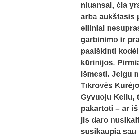
niuansai, čia yr
arba aukštasis 
eiliniai nesupr
garbinimo ir pr
paaiškinti kodėl
kūrinijos. Pirmi
išmesti. Jeigu n
Tikrovės Kūrėjo
Gyvuoju Keliu, 
pakartoti – ar i
jis daro nusika
susikaupia sau 