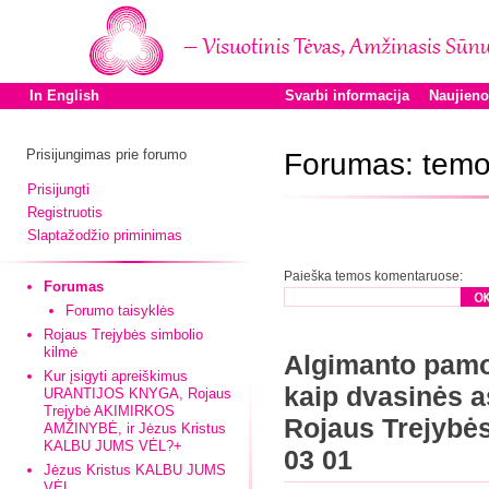
In English
Svarbi informacija
Naujien
Prisijungimas prie forumo
Forumas: temo
Prisijungti
Registruotis
Slaptažodžio priminimas
Paieška temos komentaruose:
Forumas
Forumo taisyklės
Rojaus Trejybės simbolio
kilmė
Algimanto pamo
Kur įsigyti apreiškimus
kaip dvasinės 
URANTIJOS KNYGA, Rojaus
Trejybė AKIMIRKOS
Rojaus Trejybė
AMŽINYBĖ, ir Jėzus Kristus
KALBU JUMS VĖL?+
03 01
Jėzus Kristus KALBU JUMS
VĖL