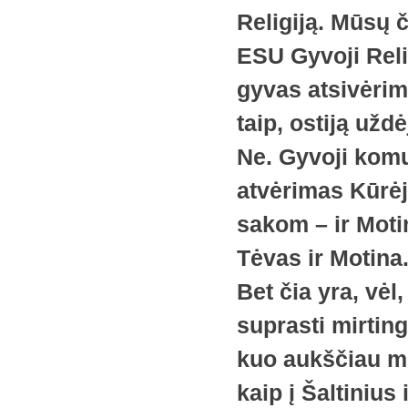
Religiją. Mūsų 
ESU Gyvoji Relig
gyvas atsivėrim
taip, ostiją užd
Ne. Gyvoji kom
atvėrimas Kūrėju
sakom – ir Motin
Tėvas ir Motina.
Bet čia yra, vėl
suprasti mirtingo
kuo aukščiau me
kaip į Šaltinius