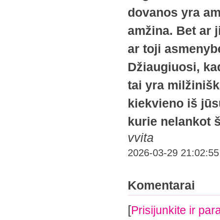
dovanos yra amž
amžina. Bet ar j
ar toji asmenyb
Džiaugiuosi, kad
tai yra milžiniš
kiekvieno iš jūs
kurie nelankot 
vvita
2026-03-29 21:02:55
Komentarai
[
Prisijunkite ir p