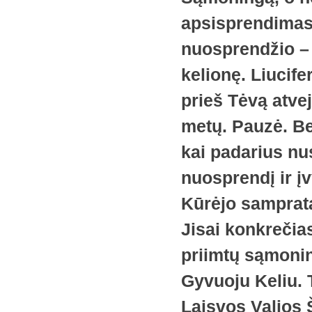
apsisprendimas,
nuosprendžio – a
kelionę. Liucife
prieš Tėvą atve
metų. Pauzė. Bet
kai padarius nus
nuosprendį ir į
Kūrėjo samprata
Jisai konkrečia
priimtų sąmonin
Gyvuoju Keliu. 
Laisvos Valios Š