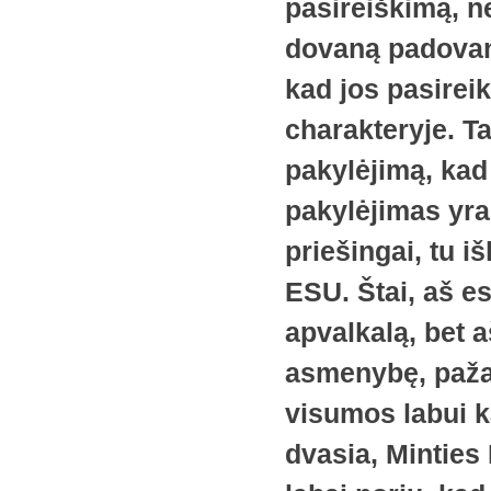
pasireiškimą, 
dovaną padovan
kad jos pasirei
charakteryje. Ta
pakylėjimą, kad
pakylėjimas yr
priešingai, tu i
ESU. Štai, aš es
apvalkalą, bet 
asmenybę, pažad
visumos labui k
dvasia, Minties 