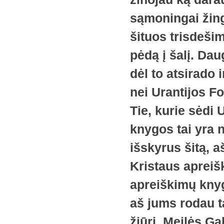
sąmoningai žing
šituos trisdeši
pėdą į šalį. Dau
dėl to atsirado 
nei Urantijos F
Tie, kurie sėdi 
knygos tai yra n
išskyrus šitą, a
Kristaus aprei
apreiškimų kny
aš jums rodau t
žiūri. Meilės Ga