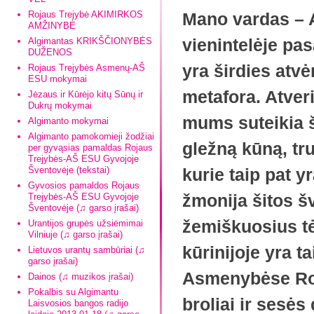
Rojaus Trejybė AKIMIRKOS
Mano vardas – 
AMŽINYBĖ
vienintelėje pas
Algimantas KRIKŠČIONYBĖS
DUŽENOS
yra širdies atvėr
Rojaus Trejybės Asmenų-AŠ
ESU mokymai
metafora. Atver
Jėzaus ir Kūrėjo kitų Sūnų ir
Dukrų mokymai
mums suteikia š
Algimanto mokymai
Algimanto pamokomieji žodžiai
gležną kūną, tr
per gyvąsias pamaldas Rojaus
Trejybės-AŠ ESU Gyvojoje
Šventovėje (tekstai)
kurie taip pat y
Gyvosios pamaldos Rojaus
žmonija šitos šv
Trejybės-AŠ ESU Gyvojoje
Šventovėje (♫ garso įrašai)
žemiškuosius tė
Urantijos grupės užsiėmimai
Vilniuje (♫ garso įrašai)
kūrinijoje yra t
Lietuvos urantų sambūriai (♫
garso įrašai)
Asmenybėse Roj
Dainos (♫ muzikos įrašai)
Pokalbis su Algimantu
broliai ir sesės
Laisvosios bangos radijo