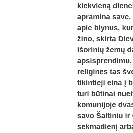
kiekvieną dienel
apramina save. N
apie blynus, kur
žino, skirta Diev
išorinių žemų da
apsisprendimu, a
religines tas šv
tikintieji eina 
turi būtinai nue
komunijoje dva
savo Šaltiniu ir
sekmadienį arba