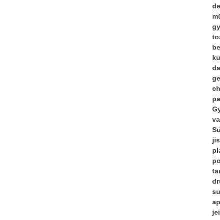
de
mū
gy
to
be
ku
da
ge
ch
pa
Gy
va
Sū
ji
pl
po
ta
dr
su
ap
je