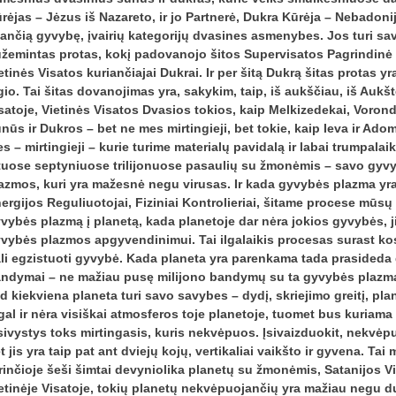
rėjas – Jėzus iš Nazareto, ir jo Partnerė, Dukra Kūrėja – Nebadonij
ančią gyvybę, įvairių kategorijų dvasines asmenybes. Jos turi savo
žemintas protas, kokį padovanojo šitos Supervisatos Pagrindinė 
etinės Visatos kuriančiajai Dukrai. Ir per šitą Dukrą šitas protas 
gio. Tai šitas dovanojimas yra, sakykim, taip, iš aukščiau, iš Aukš
satoje, Vietinės Visatos Dvasios tokios, kaip Melkizedekai, Voron
nūs ir Dukros – bet ne mes mirtingieji, bet tokie, kaip Ieva ir Ado
s – mirtingieji – kurie turime materialų pavidalą ir labai trumpal
tuose septyniuose trilijonuose pasaulių su žmonėmis – savo gyv
azmos, kuri yra mažesnė negu virusas. Ir kada gyvybės plazma yra
ergijos Reguliuotojai, Fiziniai Kontrolieriai, šitame procese mūsų 
vybės plazmą į planetą, kada planetoje dar nėra jokios gyvybės, 
vybės plazmos apgyvendinimui. Tai ilgalaikis procesas surast ko
li egzistuoti gyvybė. Kada planeta yra parenkama tada prasideda
ndymai – ne mažiau pusę milijono bandymų su ta gyvybės plazma
d kiekviena planeta turi savo savybes – dydį, skriejimo greitį, pl
gal ir nėra visiškai atmosferos toje planetoje, tuomet bus kuriama
sivystys toks mirtingasis, kuris nekvėpuos. Įsivaizduokit, nekvėp
t jis yra taip pat ant dviejų kojų, vertikaliai vaikšto ir gyvena. T
rinčioje šeši šimtai devyniolika planetų su žmonėmis, Satanijos 
etinėje Visatoje, tokių planetų nekvėpuojančių yra mažiau negu du 