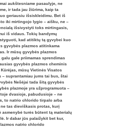
dymai aukštesniame pasaulyje, ne
e, ir tada jau žiūrima, kaip ta
uo geriausiu išsiskleidimu. Bet iš
 iki mirtingojo lygio – aišku, ne –
ncialą išsivystyti toks mirtingasis,
imui iš vidaus. Tokių bandymų
styguoti, kad atitiktų tą gyvybei kuo
tos gyvybės plazmos atitinkama
das. Ir mūsų gyvybės plazmos
ada galu gale priimamas sprendimas
eriausias gyvybės plazmos cheminis
s Kūrėjas, mūsų Vietinės Visatos
 – suprantamiau jums tai bus, štai
Gyvybės Nešėjai tada šitą gyvybės
vybės plazmoje yra užprogramuota –
ntoje dvasioje, pabudusioje – ne
 to natrio chlorido tirpalo arba
ne tas dieviškasis protas, kurį
nė asmenybė turės būtent tą materialų
. Ir dabar jūs palaižykit bet kur,
 plazmos natrio chlorido