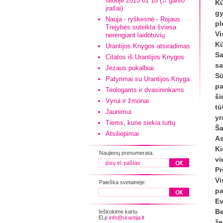
laidoje 2013 01 18 (♫ garso
Kū
įrašai)
gy
Nauja - ryškesnė - Rojaus
pl
Trejybės suteikta šviesa
Vi
nerengiant laidotuvių
Kū
Urantijos Knygos atsiradimas
Sa
Citatos iš Urantijos Knygos
sa
Jėzaus pokalbiai
Sū
Patyrimai su Urantijos Knyga
pa
Teologams ir dvasininkams
ši
Vyrui ir žmonai
tū
Jaunimui
yr
Tiems, kurie siekia turtų
Ša
Atsiliepimai
As
Ki
Naujienų prenumerata:
vi
Pr
Vi
Paieška svetainėje:
pa
Ev
Be
Ieškokime kartu
El.p.
info@urantija.lt
že