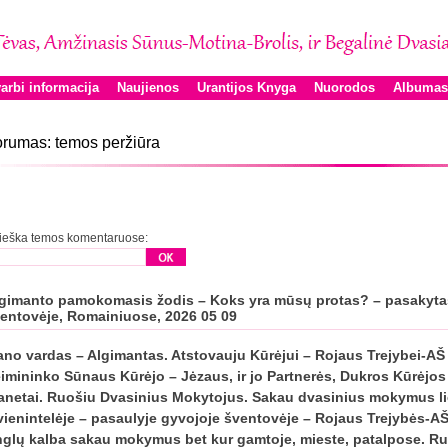
arbi informacija
Naujienos
Urantijos Knyga
Nuorodos
Albumas
rumas: temos peržiūra
ieška temos komentaruose:
gimanto pamokomasis žodis – Koks yra mūsų protas? – pasakyta
entovėje, Romainiuose, 2026 05 09
no vardas – Algimantas. Atstovauju Kūrėjui – Rojaus Trejybei-AŠ
imininko Sūnaus Kūrėjo – Jėzaus, ir jo Partnerės, Dukros Kūrėjos
anetai. Ruošiu Dvasinius Mokytojus. Sakau dvasinius mokymus li
vienintelėje – pasaulyje gyvojoje šventovėje – Rojaus Trejybės-A
glų kalba sakau mokymus bet kur gamtoje, mieste, patalpose. R