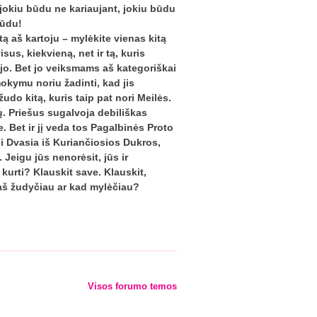
r jokiu būdu ne kariaujant, jokiu būdu
būdu!
tą aš kartoju – mylėkite vienas kitą
sus, kiekvieną, net ir tą, kuris
ojo. Bet jo veiksmams aš kategoriškai
okymu noriu žadinti, kad jis
 žudo kitą, kuris taip pat nori Meilės.
ų. Priešus sugalvoja debiliškas
. Bet ir jį veda tos Pagalbinės Proto
ji Dvasia iš Kuriančiosios Dukros,
eigu jūs nenorėsit, jūs ir
r kurti? Klauskit save. Klauskit,
 aš žudyčiau ar kad mylėčiau?
Visos forumo temos