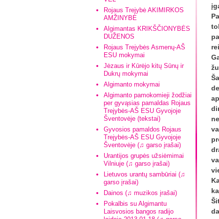
įg
Rojaus Trejybė AKIMIRKOS
Pa
AMŽINYBĖ
to
Algimantas KRIKŠČIONYBĖS
DUŽENOS
pa
re
Rojaus Trejybės Asmenų-AŠ
ESU mokymai
Ga
Jėzaus ir Kūrėjo kitų Sūnų ir
žu
Dukrų mokymai
Ša
Algimanto mokymai
de
Algimanto pamokomieji žodžiai
ap
per gyvąsias pamaldas Rojaus
di
Trejybės-AŠ ESU Gyvojoje
Šventovėje (tekstai)
ne
va
Gyvosios pamaldos Rojaus
Trejybės-AŠ ESU Gyvojoje
pr
Šventovėje (♫ garso įrašai)
dr
Urantijos grupės užsiėmimai
va
Vilniuje (♫ garso įrašai)
vi
Lietuvos urantų sambūriai (♫
Ka
garso įrašai)
ka
Dainos (♫ muzikos įrašai)
Ši
Pokalbis su Algimantu
da
Laisvosios bangos radijo