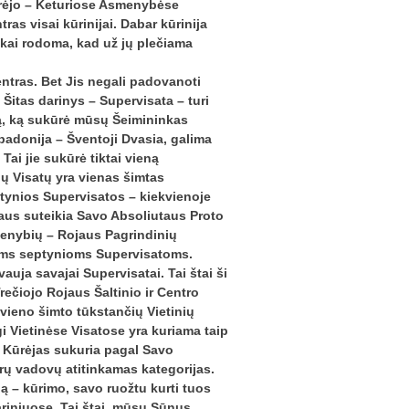
rėjo – Keturiose Asmenybėse
as visai kūrinijai. Dabar kūrinija
iškai rodoma, kad už jų plečiama
entras. Bet Jis negali padovanoti
 Šitas darinys – Supervisata – turi
tą, ką sukūrė mūsų Šeimininkas
badonija – Šventoji Dvasia, galima
 Tai jie sukūrė tiktai vieną
kių Visatų yra vienas šimtas
ptynios Supervisatos – kiekvienoje
ojaus suteikia Savo Absoliutaus Proto
smenybių – Rojaus Pagrindinių
toms septynioms Supervisatoms.
ja savajai Supervisatai. Tai štai ši
ečiojo Rojaus Šaltinio ir Centro
ų vieno šimto tūkstančių Vietinių
i Vietinėse Visatose yra kuriama taip
. Kūrėjas sukuria pagal Savo
tūrų vadovų atitinkamas kategorijas.
ią – kūrimo, savo ruožtu kurti tuos
riniuose. Tai štai, mūsų Sūnus