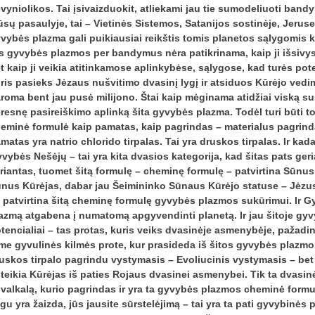
vyniolikos. Tai įsivaizduokit, atliekami jau tie sumodeliuoti ban
sų pasaulyje, tai – Vietinės Sistemos, Satanijos sostinėje, Jerusem
vybės plazma gali puikiausiai reikštis tomis planetos sąlygomis k
s gyvybės plazmos per bandymus nėra patikrinama, kaip ji išsivysto
t kaip ji veikia atitinkamose aplinkybėse, sąlygose, kad turės pote
ris pasieks Jėzaus nušvitimo dvasinį lygį ir atsiduos Kūrėjo ved
roma bent jau pusė milijono. Štai kaip mėginama atidžiai viską su
resnę pasireiškimo aplinką šita gyvybės plazma. Todėl turi būti 
eminė formulė kaip pamatas, kaip pagrindas – materialus pagrin
matas yra natrio chlorido tirpalas. Tai yra druskos tirpalas. Ir k
vybės Nešėjų – tai yra kita dvasios kategorija, kad šitas pats g
riantas, tuomet šitą formulę – cheminę formulę – patvirtina Sūnu
nus Kūrėjas, dabar jau Šeimininko Sūnaus Kūrėjo statuse – Jėzus
s patvirtina šitą cheminę formulę gyvybės plazmos sukūrimui. Ir 
azmą atgabena į numatomą apgyvendinti planetą. Ir jau šitoje gy
tencialiai – tas protas, kuris veiks dvasinėje asmenybėje, pažadi
me gyvulinės kilmės prote, kur prasideda iš šitos gyvybės plazmos,
uskos tirpalo pagrindu vystymasis – Evoliucinis vystymasis – bet 
teikia Kūrėjas iš paties Rojaus dvasinei asmenybei. Tik ta dvasi
valkalą, kurio pagrindas ir yra ta gyvybės plazmos cheminė formulė
igu yra žaizda, jūs jausite sūrstelėjimą – tai yra ta pati gyvybinės