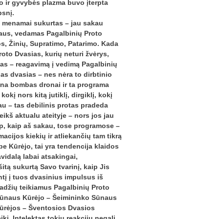
to ir gyvybės plazma buvo įterpta
psnį.
gia, menamai sukurtas – jau sakau
idaus, vedamas Pagalbinių Proto
os, Žinių, Supratimo, Patarimo. Kada
oto Dvasias, kurių neturi žvėrys,
ektas – reagavimą į vedimą Pagalbinių
ias dvasias – nes nėra to dirbtinio
abena bombas dronai ir ta programa
kį nors kitą jutiklį, dirgiklį, kokį
au – tas debilinis protas pradeda
eikš aktualu ateityje – nors jos jau
p, kaip aš sakau, tose programose –
ijos kiekių ir atliekančių tam tikrą
 Kūrėjo, tai yra tendencija klaidos
avidalą labai atsakingai,
tą sukurtą Savo tvarinį, kaip Jis
tį į tuos dvasinius impulsus iš
radžių teikiamus Pagalbinių Proto
ir Sūnaus Kūrėjo – Šeimininko Sūnaus
 Kūrėjos – Šventosios Dvasios
kį. Intelektas tokių reakcijų negali