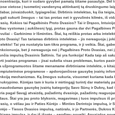
ncentracija, kuri ir sudaro gyvybei pamatą šitame pasaulyje. Dėl 
ijose vietose į tuometinį vandenyną atitinkantį tą druskingumo lai
 dabar, įsivaizduokit, lygiagrečiai. Dirbtinis intelektas, ką čia tei
gali sukurti žmogus – tai tas protas net ir gyvulinės kilmės, iš v
asių. Kokios tai Pagalbinės Proto Dvasios? Tai ir Drąsos, Intuicij
liau vystomas į aukštesnį lygį, protas gauna dar dvi Pagalbines Pr
vuliai – Garbinimo ir Išminties. Štai, ką reiškia protas arba intel
oto Dvasių! Tas tariamas dirbtinis intelektas – jis nereaguoja į jok
telekto! Tai yra nustatyta tam tikra programa, ir ji veikia. Štai, g
nkcionuoja, bet ji nereaguoja nei į Pagalbines Proto Dvasias, nei į ko
unčia impulsą Dvasinis Šaltinis. Tai yra funkcija! Kada taip aš sak
rti įvairias programas – jisai sukelia visas problemas, kurios pasir
a užprogramuotos šitame menamame dirbtiniame intelekte, o kitai
mpiuterinėse programose – apdorojančiose gausybę įvairių informac
nkciją mechanizmas. Ką žmogus sukuria, visuomet kuriama kada be
 nukrypimo. Kūrėjas tam ir kuria ir mirtingąjį turintį dar materialų p
naudodamas gausybę įvairių kategorijų Savo Sūnų ir Dukrų, kad ši
ria pagal Savąjį atvaizdą, pažadintų dvasioje, pažadintų reaguojan
daus. Štai yra jau proto blyksnis, reagavimas į tuos impulsus iš p
asių, o vėliau jau ir Paties Kūrėjo – Minties Derintojo impulsą, 
rėjo – Tiesos Dvasios impulsą, natūralu, ir jo Partnerės, Dukros
ikiamą impulsą, ir dar iš išorės – serafimų poveikį, Apvaizdos povei