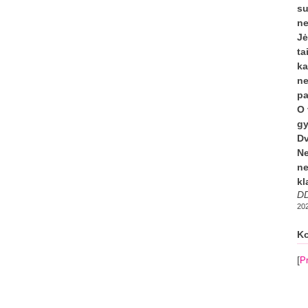
su
ne
Jė
ta
ka
ne
pa
O 
gy
Dv
Ne
ne
kl
DD
202
Ko
[
Pr