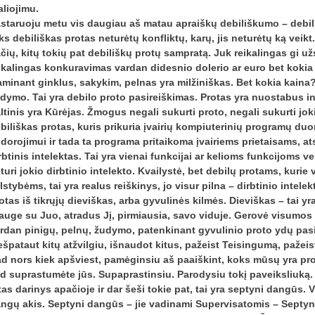
aliojimu.
staruoju metu vis daugiau aš matau apraiškų debiliškumo – debiliš
ks debiliškas protas neturėtų konfliktų, karų, jis neturėtų ką veik
čių, kitų tokių pat debiliškų protų sampratą. Juk reikalingas gi už
ikalingas konkuravimas vardan didesnio dolerio ar euro bet kokia k
minant ginklus, sakykim, pelnas yra milžiniškas. Bet kokia kaina? 
dymo. Tai yra debilo proto pasireiškimas. Protas yra nuostabus i
ltinis yra Kūrėjas. Žmogus negali sukurti proto, negali sukurti joki
biliškas protas, kuris prikuria įvairių kompiuterinių programų d
dorojimui ir tada ta programa pritaikoma įvairiems prietaisams, ats
rbtinis intelektas. Tai yra vienai funkcijai ar kelioms funkcijoms ve
turi jokio dirbtinio intelekto. Kvailystė, bet debilų protams, kuri
lstybėms, tai yra realus reiškinys, jo visur pilna – dirbtinio intele
otas iš tikrųjų dieviškas, arba gyvulinės kilmės. Dieviškas – tai yr
auge su Juo, atradus Jį, pirmiausia, savo viduje. Gerovė visumos
rdan pinigų, pelnų, žudymo, patenkinant gyvulinio proto ydų pasi
ešpataut kitų atžvilgiu, išnaudot kitus, pažeist Teisingumą, pažeist
d nors kiek apšviest, pamėginsiu aš paaiškint, koks mūsų yra prot
d suprastumėte jūs. Supaprastinsiu. Parodysiu tokį paveiksliuką. Š
tas darinys apačioje ir dar šeši tokie pat, tai yra septyni dangūs.
ngų akis. Septyni dangūs – jie vadinami Supervisatomis – Septyni