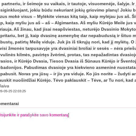
 partneriu, ir šeimoje su vaikais, ir tautoje, visuomenėje, šalyje. I
siginkluojant, jokiu būdu nekuriant jokių griovimo planų! Jokiu 
zus mokė visus – Mylėkite vienas kitą taip, kaip mylėjau jus aš. Ši
ip, kaip myliu jus aš – aš – Algimantas. Aš myliu Kūrėjo Meile jus vi
riauja. Aš žinau, kad jisai neapšviestas, neturėjo Dvasinio Mokyt
pritariu, bet jį, kaip dvasinę asmenybę dar nepabudusią ir šituo m
bustų, patirtų Meilę viduje. Juk jis iš tikrųjų nori, kad jį mylėtų. O
visi žmonės tarpusavyje yra dvasiniai broliai ir sesės – nėra prieš
vulinės kilmės, pavirtęs žvėrimi, protas, tas nepažadintas dvasioje
asios, ir Kūrėjo Dvasia, Tiesos Dvasia iš Sūnaus Kūrėjo ir Švento
badonijos. Pabudimas dvasioje yra kiekvieno asmeninė nuostata. J
pabusit. Noras yra jūsų – ir jis yra viduje. Ko jūs norite – žudyti a
auskit nuoširdžiai Kūrėjo. Tėvo paklauskit – Tėve, ar Tu nori, kad
aiva
6-05-25 22:03:25
mentarai
]
isijunkite ir parašykite savo komentarą