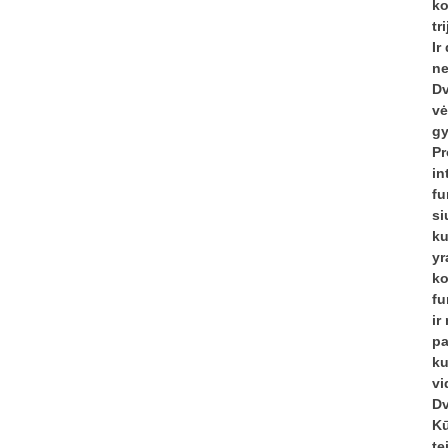
ko
tr
Ir
ne
Dv
vė
gy
Pr
in
fu
si
ku
yr
ko
fu
ir
pa
ku
vi
Dv
Kū
te