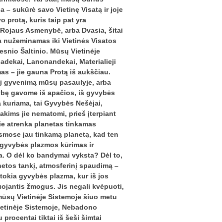
a – sukūrė savo Vietinę Visatą ir joje
 protą, kuris taip pat yra
Rojaus Asmenybė, arba Dvasia, šitai
yra nužeminamas iki Vietinės Visatos
tesnio Šaltinio. Mūsų Vietinėje
dadekai, Lanonandekai, Materialieji
mas – jie gauna Protą iš aukščiau.
aikį gyvenimą mūsų pasaulyje, arba
ybę gavome iš apačios, iš gyvybės
 kuriama, tai Gyvybės Nešėjai,
akims jie nematomi, prieš įterpiant
jie atrenka planetas tinkamas
smose jau tinkamą planetą, kad ten
 gyvybės plazmos kūrimas ir
. O dėl ko bandymai vyksta? Dėl to,
anetos tankį, atmosferinį spaudimą –
 tokia gyvybės plazma, kur iš jos
uojantis žmogus. Jis negali kvėpuoti,
ai mūsų Vietinėje Sistemoje šiuo metu
Vietinėje Sistemoje, Nebadono
procentai tiktai iš šeši šimtai