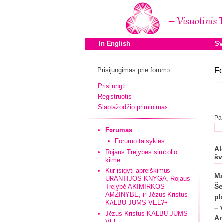
In English
Sv
Prisijungimas prie forumo
Fo
Prisijungti
Registruotis
Slaptažodžio priminimas
Pa
Forumas
Forumo taisyklės
Al
Rojaus Trejybės simbolio
šv
kilmė
Kur įsigyti apreiškimus
Ma
URANTIJOS KNYGA, Rojaus
Še
Trejybė AKIMIRKOS
AMŽINYBĖ, ir Jėzus Kristus
pl
KALBU JUMS VĖL?+
– 
Jėzus Kristus KALBU JUMS
An
VĖL