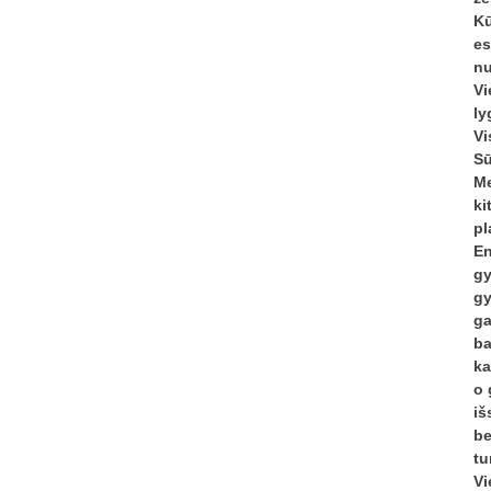
Kū
es
nu
Vi
ly
Vi
Sū
Me
ki
pl
En
gy
gy
ga
ba
ka
o 
iš
be
tu
Vi