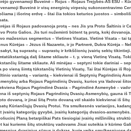
rėjo gyvenamoji Buveinė – Rojus – Rojaus Trejybės-AŠ ESU – Kū
venamoji Buveinė ir visų energinių virpesių sukoncentravimo Centr
ečiama į išorinę erdvę – štai čia tokios keturios juostos – simbol
sata.
rėjas iš Rojaus padovanoja protą – nes Jis yra Proto Šaltinis ir C
vo Proto Galios. Jis turi nužeminti būtent tą protą, kokį dovanoja.
vo mažesnius segmentus – Vietines Visatas. Vietinė Visata – tai 
nus Kūrėjas – Jėzus iš Nazareto, ir jo Partnerė, Dukra Kūrėja – Ne
sakyt, ką suprastų – suprastų ir krikščionių įvairių sektų tikintieji.
mtatūkstantąją dalį šitame skliaute – t. y. vieną Vietinę Visatą. To
kstančių šitame skliaute. Aš minėjau – septyni tokie dariniai – se
a po vieną šimtą tūkstančių Vietinių Visatų. Tai štai Kūrėjas iš R
ltinio variantą – variantą – kiekvienai iš Septynių Pagrindinių A
menybių arba Rojaus Pagrindinių Dvasių, kurios yra Vadovai ši
ekviena Rojaus Pagrindinė Dvasia – Pagrindinė Asmenybė – vadovau
ena iš septynių Rojaus Pagrindinių Dvasių-Asmenybių, gauna iš Tr
oto dovaną, ir jinai šitą Proto dovaną vėl skaido kiekvienai iš šit
satų Kūriančiųjų Dvasių Protui. Yra smulkesnės variacijos, kadang
t įvairių kategorijų gyvybė, įvairių kategorijų dvasios-asmenybės
oliucinį Planą betarpiškai Pats tiesiogiai įvairių milžiniškų struk
t kai kuriems šitų struktūrų vadovams Jisai suteikia ir kūrimo Gal
mesnius dvasinius sūnus ir dukras, kurie veiks smulkesniuose da