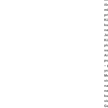
iš
mi
pr
Kū
ku
ne
Jė
Kū
pl
su
Ai
pu
– 
yr
Me
vi
na
ne
ku
vi
Ge