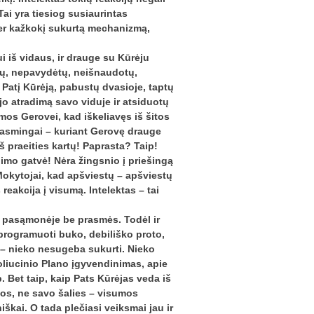
 Tai yra tiesiog susiaurintas
 per kažkokį sukurtą mechanizmą,
i iš vidaus, ir drauge su Kūrėju
utų, nepavydėtų, neišnaudotų,
e Patį Kūrėją, pabustų dvasioje, taptų
jo atradimą savo viduje ir atsiduotų
os Gerovei, kad iškeliavęs iš šitos
prasmingai – kuriant Gerovę drauge
 praeities kartų! Paprasta? Taip!
jimo gatvė! Nėra žingsnio į priešingą
 Mokytojai, kad apšviestų – apšviestų
 reakcija į visumą. Intelektas – tai
a pasąmonėje be prasmės. Todėl ir
užprogramuoti buko, debiliško proto,
 – nieko nesugeba sukurti. Nieko
voliucinio Plano įgyvendinimas, apie
p. Bet taip, kaip Pats Kūrėjas veda iš
os, ne savo šalies – visumos
kai. O tada plečiasi veiksmai jau ir