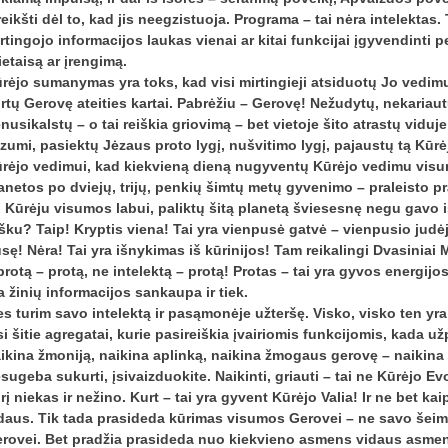
reikšti dėl to, kad jis neegzistuoja. Programa – tai nėra intelektas.
rtingojo informacijos laukas vienai ar kitai funkcijai įgyvendinti
ietaisą ar įrengimą.
rėjo sumanymas yra toks, kad visi mirtingieji atsiduotų Jo vedimu
rtų Gerovę ateities kartai. Pabrėžiu – Gerovę! Nežudytų, nekaria
nusikalstų – o tai reiškia griovimą – bet vietoje šito atrastų viduj
zumi, pasiektų Jėzaus proto lygį, nušvitimo lygį, pajaustų tą Kūrė
rėjo vedimui, kad kiekvieną dieną nugyventų Kūrėjo vedimu visum
anetos po dviejų, trijų, penkių šimtų metų gyvenimo – praleisto 
 Kūrėju visumos labui, paliktų šitą planetą šviesesnę negu gavo iš
šku? Taip! Kryptis viena! Tai yra vienpusė gatvė – vienpusio judė
sę! Nėra! Tai yra išnykimas iš kūrinijos! Tam reikalingi Dvasiniai
protą – protą, ne intelektą – protą! Protas – tai yra gyvos energijos
a žinių informacijos sankaupa ir tiek.
s turim savo intelektą ir pasąmonėje užteršę. Visko, visko ten yr
si šitie agregatai, kurie pasireiškia įvairiomis funkcijomis, kada 
ikina žmoniją, naikina aplinką, naikina žmogaus gerovę – naikina
sugeba sukurti, įsivaizduokite. Naikinti, griauti – tai ne Kūrėjo E
rį niekas ir nežino. Kurt – tai yra gyvent Kūrėjo Valia! Ir ne bet kai
daus. Tik tada prasideda kūrimas visumos Gerovei – ne savo šeim
rovei. Bet pradžia prasideda nuo kiekvieno asmens vidaus asmeniš