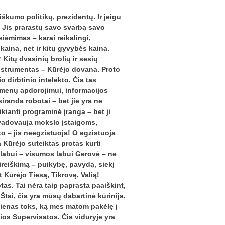
kumo politikų, prezidentų. Ir jeigu
t. Jis prarastų savo svarbą savo
siėmimas – karai reikalingi,
aina, net ir kitų gyvybės kaina.
Kitų dvasinių brolių ir sesių
nstrumentas – Kūrėjo dovana. Proto
o dirbtinio intelekto. Čia tas
uomenų apdorojimui, informacijos
iranda robotai – bet jie yra ne
ikianti programinė įranga – bet ji
e vadovauja mokslo įstaigoms,
kto – jis neegzistuoja! O egzistuoja
a Kūrėjo suteiktas protas kurti
 labui – visumos labui Gerovė – ne
reiškimą – puikybę, pavydą, siekį
 Kūrėjo Tiesą, Tikrovę, Valią!
as. Tai nėra taip paprasta paaiškint,
tai, čia yra mūsų dabartinė kūrinija.
 Vienas toks, ką mes matom pakėlę į
os Supervisatos. Čia viduryje yra