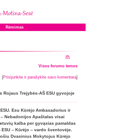
Rėmimas
Visos forumo temos
[
]
Prisijunkite ir parašykite savo komentarą
s Rojaus Trejybės-AŠ ESU gyvojoje
 ESU. Esu Kūrėjo Ambasadorius ir
 – Nebadonijos Apaštalas visai
etuvių kalba per gyvąsias pamaldas
Š ESU – Kūrėjo – vardo šventovėje.
uošiu Dvasinius Mokytojus Kūrėjo