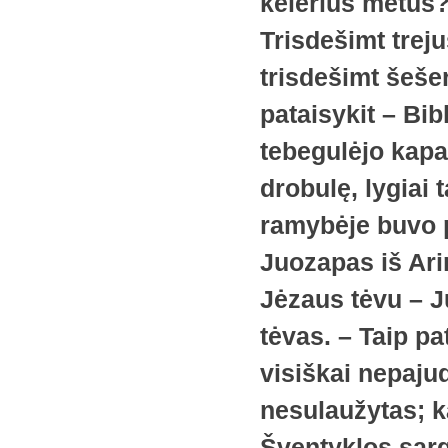
kelerius metus?
Trisdešimt treju
trisdešimt šeše
pataisykit – Bibl
tebegulėjo kapav
drobulę, lygiai t
ramybėje buvo p
Juozapas iš Ari
Jėzaus tėvu – J
tėvas. – Taip pa
visiškai nepaju
nesulaužytas; k
Šventyklos sarg