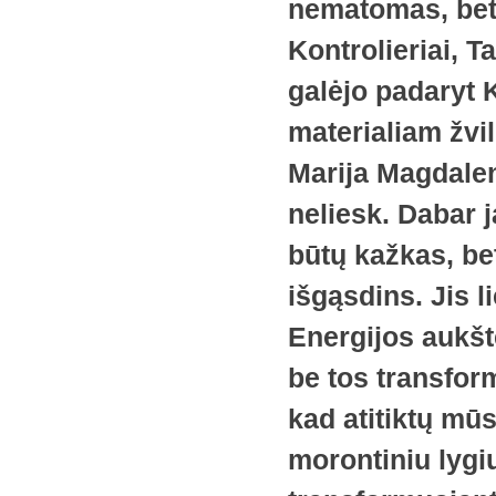
nematomas, bet 
Kontrolieriai, T
galėjo padaryt
materialiam žvil
Marija Magdalen
neliesk. Dabar j
būtų kažkas, bet
išgąsdins. Jis l
Energijos aukšt
be tos transfor
kad atitiktų mū
morontiniu lygi