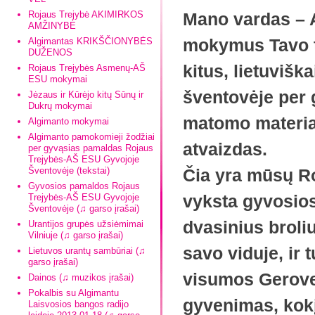
Rojaus Trejybė AKIMIRKOS
Mano vardas – A
AMŽINYBĖ
mokymus Tavo te
Algimantas KRIKŠČIONYBĖS
DUŽENOS
kitus, lietuviš
Rojaus Trejybės Asmenų-AŠ
ESU mokymai
šventovėje per 
Jėzaus ir Kūrėjo kitų Sūnų ir
Dukrų mokymai
matomo material
Algimanto mokymai
Algimanto pamokomieji žodžiai
atvaizdas.
per gyvąsias pamaldas Rojaus
Trejybės-AŠ ESU Gyvojoje
Šventovėje (tekstai)
Čia yra mūsų R
Gyvosios pamaldos Rojaus
vyksta gyvosios
Trejybės-AŠ ESU Gyvojoje
Šventovėje (♫ garso įrašai)
dvasinius broliu
Urantijos grupės užsiėmimai
Vilniuje (♫ garso įrašai)
savo viduje, ir
Lietuvos urantų sambūriai (♫
garso įrašai)
visumos Gerove
Dainos (♫ muzikos įrašai)
Pokalbis su Algimantu
gyvenimas, kok
Laisvosios bangos radijo