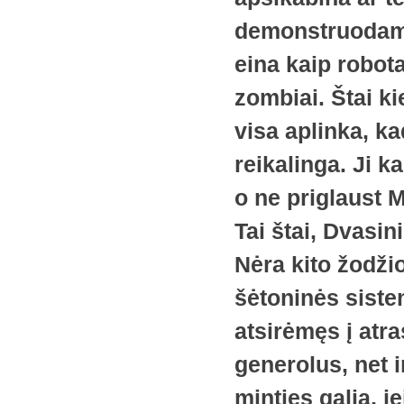
demonstruodami 
eina kaip robotai
zombiai. Štai k
visa aplinka, k
reikalinga. Ji k
o ne priglaust M
Tai štai, Dvasin
Nėra kito žodžio
šėtoninės siste
atsirėmęs į atra
generolus, net i
minties galia, j