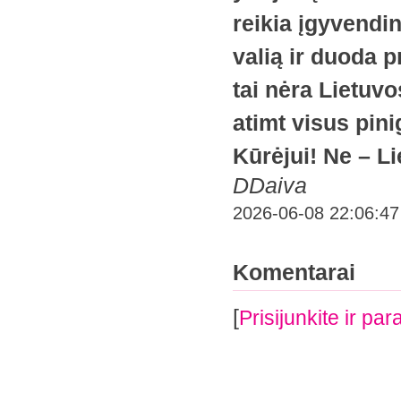
reikia įgyvendi
valią ir duoda 
tai nėra Lietuv
atimt visus pin
Kūrėjui! Ne – Li
DDaiva
2026-06-08 22:06:47
Komentarai
[
Prisijunkite ir p