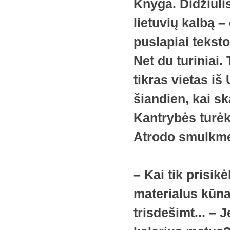
Knyga. Didžiulis
lietuvių kalbą 
puslapiai teksto
Net du turiniai.
tikras vietas i
šiandien, kai sk
Kantrybės turėki
Atrodo smulkmen
– Kai tik prisik
materialus kūna
trisdešimt... – 