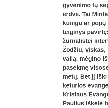
gyvenimo tų sep
erdvė. Tai Minti
kunigų ar popų i
teiginys pavirtę
žurnalistei inte
Žodžiu, viskas,
valią, mėgino i
pasekmę visose 
metų. Bet jį išk
keturios evange
Kristaus Evange
Paulius iškėlė b