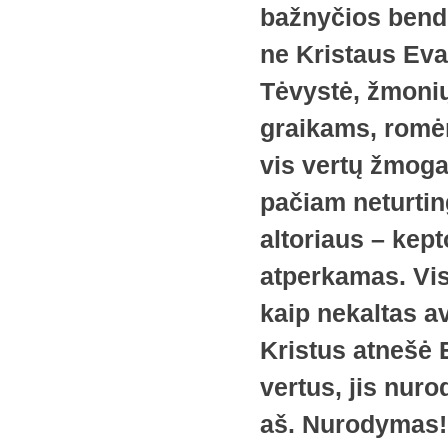
bažnyčios bendr
ne Kristaus Eva
Tėvystė, žmonių 
graikams, romėn
vis vertų žmoga
pačiam neturtin
altoriaus – kep
atperkamas. Vis
kaip nekaltas av
Kristus atnešė 
vertus, jis nuro
aš. Nurodymas!