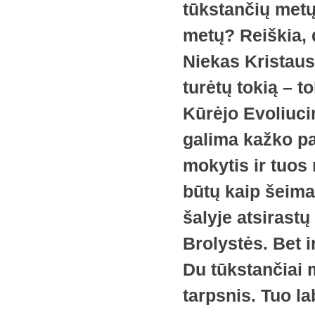
tūkstančių metų
metų? Reiškia, 
Niekas Kristaus
turėtų tokią – t
Kūrėjo Evoliuci
galima kažko pa
mokytis ir tuos 
būtų kaip šeima
šalyje atsirast
Brolystės. Bet 
Du tūkstančiai m
tarpsnis. Tuo l