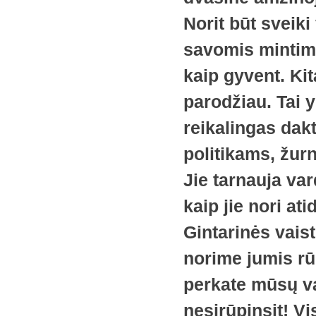
Norit būt sveiki
savomis mintimi
kaip gyvent. Kit
parodžiau. Tai y
reikalingas dak
politikams, žurn
Jie tarnauja va
kaip jie nori at
Gintarinės vais
norime jumis rūp
perkate mūsų va
nesirūpinsit! V