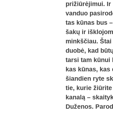
prižiūrėjimui. I
vanduo pasirodė
tas kūnas bus – 
šakų ir išklojom
minkščiau. Štai 
duobė, kad būtų 
tarsi tam kūnui
kas kūnas, kas d
šiandien ryte s
tie, kurie žiūr
kanalą – skaity
Duženos. Parody