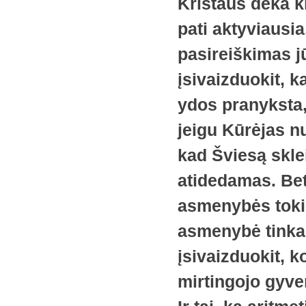
Kristaus dėka k
pati aktyviausia
pasireiškimas j
įsivaizduokit, k
ydos pranyksta, 
jeigu Kūrėjas nu
kad Šviesą sklei
atidedamas. Bet
asmenybės tokių
asmenybė tinka 
įsivaizduokit, k
mirtingojo gyv