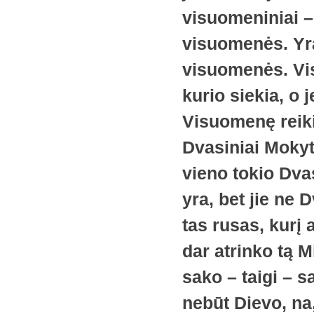
visuomeniniai –
visuomenės. Yr
visuomenės. Visu
kurio siekia, o 
Visuomenę reikia
Dvasiniai Mokyt
vieno tokio Dva
yra, bet jie ne D
tas rusas, kurį 
dar atrinko tą Mi
sako – taigi – s
nebūt Dievo, na,