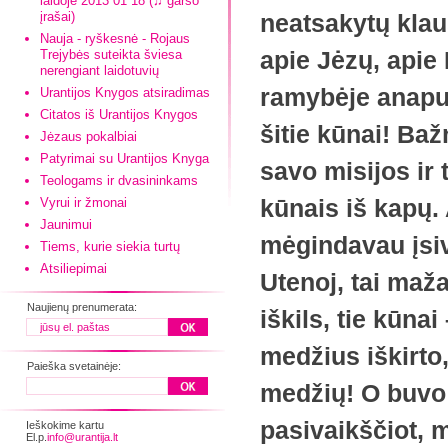
laidoje 2013 01 18 (♫ garso
įrašai)
neatsakytų klaus
Nauja - ryškesnė - Rojaus
apie Jėzų, apie
Trejybės suteikta šviesa
nerengiant laidotuvių
ramybėje anapus
Urantijos Knygos atsiradimas
Citatos iš Urantijos Knygos
šitie kūnai! Baž
Jėzaus pokalbiai
Patyrimai su Urantijos Knyga
savo misijos ir
Teologams ir dvasininkams
kūnais iš kapų. 
Vyrui ir žmonai
Jaunimui
mėgindavau įsiv
Tiems, kurie siekia turtų
Atsiliepimai
Utenoj, tai maža
Naujienų prenumerata:
iškils, tie kūna
medžius iškirto
Paieška svetainėje:
medžių! O buvo
pasivaikščiot, 
Ieškokime kartu
El.p.
info@urantija.lt