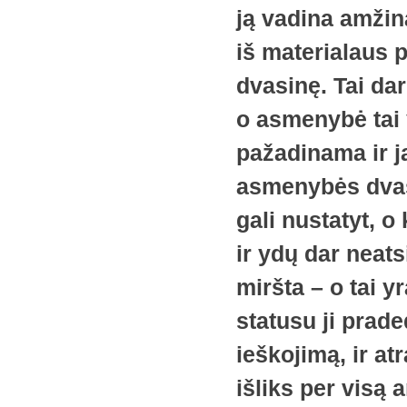
ją vadina amžin
iš materialaus p
dvasinę. Tai da
o asmenybė tai 
pažadinama ir ja
asmenybės dvasi
gali nustatyt, o
ir ydų dar neatsi
miršta – o tai 
statusu ji prade
ieškojimą, ir at
išliks per visą 