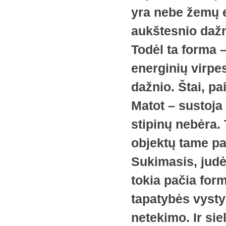
yra nebe žemų e
aukštesnio dažni
Todėl ta forma 
energinių virpes
dažnio. Štai, pa
Matot – sustoja 
stipinų nebėra. 
objektų tame pa
Sukimasis, judė
tokia pačia form
tapatybės vysty
netekimo. Ir sie