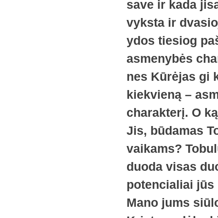
save ir kada jis
vyksta ir dvasio
ydos tiesiog pa
asmenybės chara
nes Kūrėjas gi 
kiekvieną – asme
charakterį. O ką 
Jis, būdamas To
vaikams? Tobulum
duoda visas duo
potencialiai jūs
Mano jums siūlo