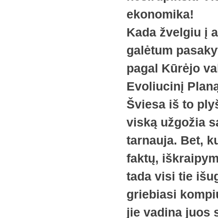
ekonomika!
Kada žvelgiu į a
galėtum pasakyt
pagal Kūrėjo val
Evoliucinį Plan
Šviesa iš to ply
viską užgožia sa
tarnauja. Bet, 
faktų, iškraipym
tada visi tie išu
griebiasi kompiu
jie vadina juos 