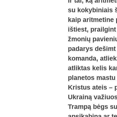
Ir tai, ką aritm
su kokybiniais š
kaip aritmetine
ištiest, prailgin
žmonių pavieniu
padarys dešimt 
komanda, atliek
atliktas kelis k
planetos mastu d
Kristus ateis – 
Ukrainą važiuos
Trampą bėgs su t
apsikabina ar te