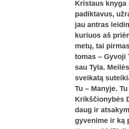
Kristaus knyga 
padiktavus, užra
jau antras leid
kuriuos aš priė
metų, tai pirma
tomas – Gyvoji T
sau Tyla. Meilės
sveikatą suteiki
Tu – Manyje. Tu 
Krikščionybės D
daug ir atsaky
gyvenime ir ką 