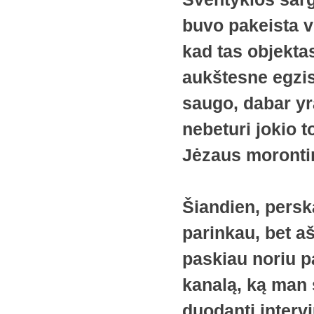
buvo pakeista vi
kad tas objektas,
aukštesne egzist
saugo, dabar yr
nebeturi jokio t
Jėzaus moronti
Šiandien, perskai
parinkau, bet a
paskiau noriu pa
kanalą, ką man s
duodantį intervi