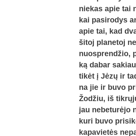
niekas apie tai
kai pasirodys a
apie tai, kad d
šitoj planetoj n
nuosprendžio, pr
ką dabar sakiau,
tikėt į Jėzų ir ta
na jie ir buvo pr
Žodžiu, iš tikrų
jau nebeturėjo
kuri buvo prisik
kapavietės nepaž