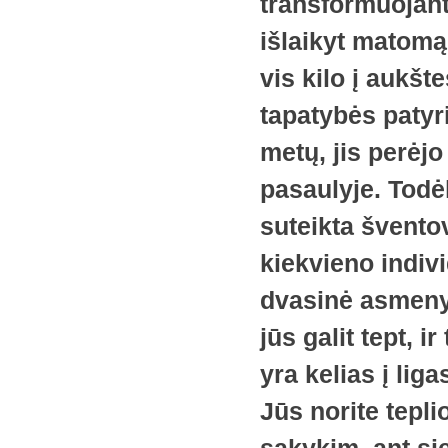
transformuojant
išlaikyt matomą 
vis kilo į aukšt
tapatybės patyr
metų, jis perėjo
pasaulyje. Todėl
suteikta švento
kiekvieno indivi
dvasinė asmenybė
jūs galit tept, i
yra kelias į lig
Jūs norite teplio