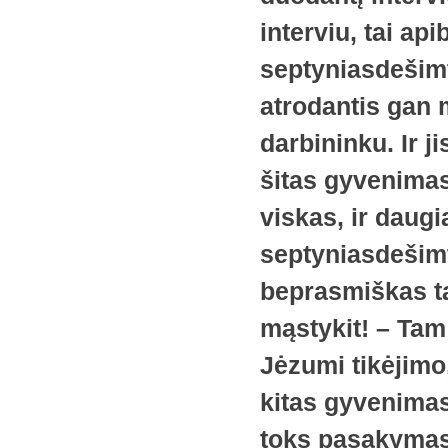
interviu, tai api
septyniasdešimtm
atrodantis gan 
darbininku. Ir j
šitas gyvenimas
viskas, ir daugi
septyniasdešimt
beprasmiškas ta
mąstykit! – Tam 
Jėzumi tikėjimo,
kitas gyvenimas 
toks pasakymas,