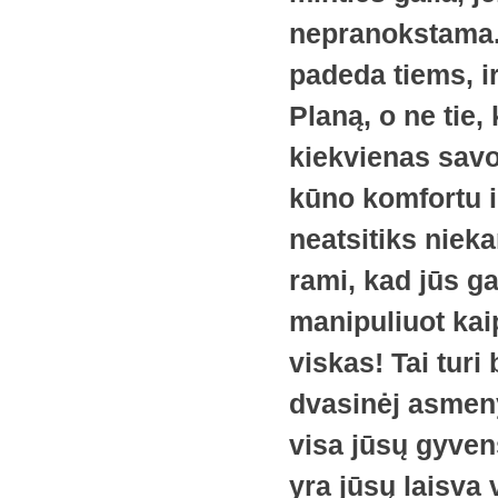
nepranokstama. I
padeda tiems, i
Planą, o ne tie,
kiekvienas savo 
kūno komfortu i
neatsitiks nieka
rami, kad jūs ga
manipuliuot kaip
viskas! Tai tur
dvasinėj asmeny
visa jūsų gyven
yra jūsų laisva 