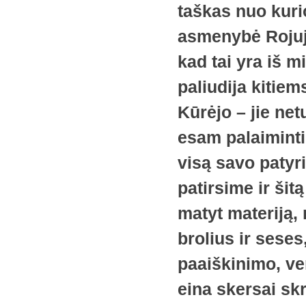
taškas nuo kuri
asmenybė Rojuje.
kad tai yra iš m
paliudija kitiem
Kūrėjo – jie ne
esam palaiminti
visą savo patyr
patirsime ir ši
matyt materiją,
brolius ir seses
paaiškinimo, ver
eina skersai skr