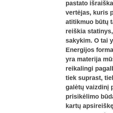
pastato išraiška
vertėjas, kuris 
atitikmuo būtų 
reiškia statinys
sakykim. O tai yr
Energijos forma,
yra materija mū
reikalingi pagal
tiek suprast, ti
galėtų vaizdinį p
prisikėlimo būd
kartų apsireiškę