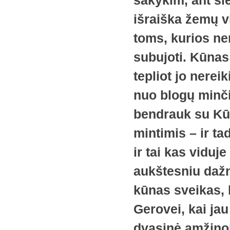
sakykim, ant sie
išraiška žemų v
toms, kurios ne
subujoti. Kūnas
tepliot jo nereik
nuo blogų minči
bendrauk su Kūr
mintimis – ir ta
ir tai kas viduj
aukštesniu dažn
kūnas sveikas, 
Gerovei, kai ja
dvasinė amžino