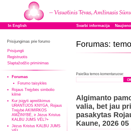
In English
Svarbi informacija
Naujien
Prisijungimas prie forumo
Forumas: temo
Prisijungti
Registruotis
Slaptažodžio priminimas
Paieška temos komentaruose:
Forumas
Forumo taisyklės
Rojaus Trejybės simbolio
kilmė
Algimanto pamo
Kur įsigyti apreiškimus
valia, bet jau p
URANTIJOS KNYGA, Rojaus
Trejybė AKIMIRKOS
pasakytas Roja
AMŽINYBĖ, ir Jėzus Kristus
KALBU JUMS VĖL?+
Kaune, 2026 05
Jėzus Kristus KALBU JUMS
VĖL