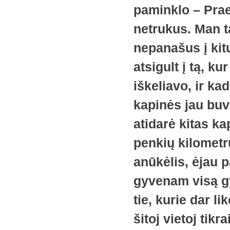
paminklo – Praei
netrukus. Man ta
nepanašus į kitu
atsigult į tą, k
iškeliavo, ir ka
kapinės jau buv
atidarė kitas ka
penkių kilometrų
anūkėlis, ėjau 
gyvenam visą g
tie, kurie dar li
šitoj vietoj tikr