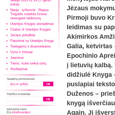
laidoje 2013 01 18 (♫ garso
įrašai)
Jėzaus mokymus.
Nauja - ryškesnė - Rojaus
Trejybės suteikta šviesa
Pirmoji buvo Kr
nerengiant laidotuvių
Urantijos Knygos atsiradimas
leidimas su pa
Citatos iš Urantijos Knygos
Akimirkos Amžin
Jėzaus pokalbiai
Patyrimai su Urantijos Knyga
Galia, ketvirtas
Teologams ir dvasininkams
Vyrui ir žmonai
Epochinio Aprei
Jaunimui
Tiems, kurie siekia turtų
į lietuvių kalbą
Atsiliepimai
didžiulė Knyga 
Naujienų prenumerata:
puslapiai tekst
Duženos – prieš
Paieška svetainėje:
knygą išverčiau 
Ieškokime kartu
Again. Ji išvers
El.p.
info@urantija.lt