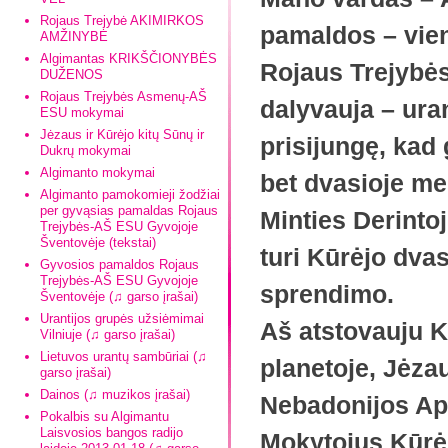
Rojaus Trejybė AKIMIRKOS
pamaldos – vien
AMŽINYBĖ
Algimantas KRIKŠČIONYBĖS
Rojaus Trejybė
DUŽENOS
Rojaus Trejybės Asmenų-AŠ
dalyvauja – ura
ESU mokymai
Jėzaus ir Kūrėjo kitų Sūnų ir
prisijungę, kad
Dukrų mokymai
Algimanto mokymai
bet dvasioje m
Algimanto pamokomieji žodžiai
per gyvąsias pamaldas Rojaus
Minties Derintoj
Trejybės-AŠ ESU Gyvojoje
Šventovėje (tekstai)
turi Kūrėjo dva
Gyvosios pamaldos Rojaus
Trejybės-AŠ ESU Gyvojoje
sprendimo.
Šventovėje (♫ garso įrašai)
Urantijos grupės užsiėmimai
Aš atstovauju K
Vilniuje (♫ garso įrašai)
Lietuvos urantų sambūriai (♫
planetoje, Jėza
garso įrašai)
Dainos (♫ muzikos įrašai)
Nebadonijos Apa
Pokalbis su Algimantu
Laisvosios bangos radijo
Mokytojus Kūrė