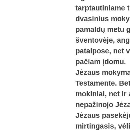
tarptautiniame 
dvasinius mokym
pamaldų metu g
šventovėje, ang
patalpose, net 
pačiam įdomu.
Jėzaus mokymai
Testamente. Bet
mokiniai, net ir
nepažinojo Jėza
Jėzaus pasekėj
mirtingasis, vėl