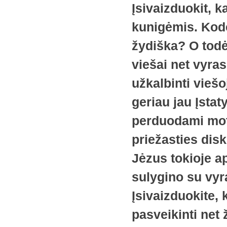
Įsivaizduokit, k
kunigėmis. Kodė
žydiška? O todė
viešai net vyra
užkalbinti viešo
geriau jau Įstat
perduodami moter
priežasties dis
Jėzus tokioje ap
sulygino su vyr
Įsivaizduokite, 
pasveikinti net