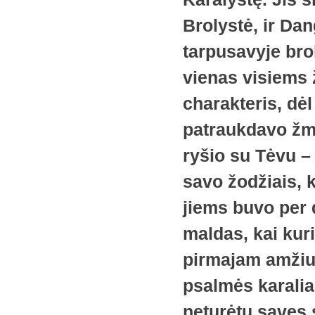
Brolystė, ir Da
tarpusavyje bro
vienas visiems
charakteris, dė
patraukdavo žmo
ryšio su Tėvu – 
savo žodžiais, k
jiems buvo per 
maldas, kai kuri
pirmajam amžiu
psalmės karalia
neturėtų savęs s