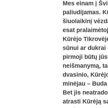
Mes einam į Švi
paliudijamas. Kū
šiuolaikinį vėzd
esat pralaimėtoj
Kūrėjo Tikrovėj
sūnui ar dukrai 
pirmoji būtų jū
neišmanymą, ta
dvasinio, Kūrėj
minėjau – Buda
Bet jis neatrad
atrasti Kūrėją s