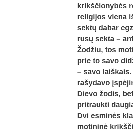
krikščionybės re
religijos viena
sektų dabar egzi
rusų sekta – ant
Žodžiu, tos moti
prie to savo did
– savo laiškais.
rašydavo įspėji
Dievo žodis, be
pritraukti daugi
Dvi esminės kla
motininė krikšč