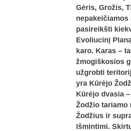
Gėris, Grožis, T
nepakeičiamos K
pasireikšti kie
Evoliucinį Plan
karo. Karas – ta
žmogiškosios g
užgrobti teritor
yra Kūrėjo Žodži
Kūrėjo dvasia –
Žodžio tariamo 
Žodžius ir supra
Išmintimi. Skirt