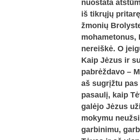
nuostata atstūm
iš tikrųjų prita
žmonių Brolystei
mohametonus, Ry
nereiškė. O jeig
Kaip Jėzus ir s
pabrėždavo – Ma
aš sugrįžtu pas 
pasaulį, kaip T
galėjo Jėzus už
mokymu neužsim
garbinimu, garb