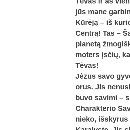
Tėvas ir aš vien
jūs mane garbin
Kūrėją – iš kurio
Centrą! Tas – Ša
planetą žmogišk
moters įsčių, ka
Tėvas!
Jėzus savo gyv
orus. Jis nenus
buvo savimi – s
Charakterio Sav
nieko, išskyrus 
Karalystę. Jis 