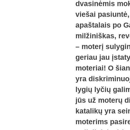
dvasinėmis moky
viešai pasiuntė,
apaštalais po Ga
milžiniškas, rev
– moterį sulygin
geriau jau įsta
moteriai! O šia
yra diskriminuoj
lygių lyčių gali
jūs už moterų di
katalikų yra sei
moterims pasire