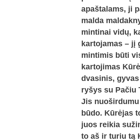
apaštalams, ji 
malda maldaknyg
mintinai vidų, 
kartojamas – jį 
mintimis būti v
kartojimas Kūrėj
dvasinis, gyvas
ryšys su Pačiu 
Jis nuoširdumu
būdo. Kūrėjas t
juos reikia suži
to aš ir turiu t