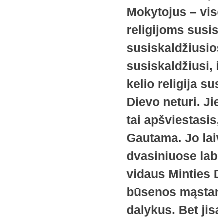
Mokytojus – vi
religijoms susi
susiskaldžiusio
susiskaldžiusi, i
kelio religija su
Dievo neturi. J
tai apšviestasi
Gautama. Jo la
dvasiniuose lab
vidaus Minties D
būsenos mąstant
dalykus. Bet jis