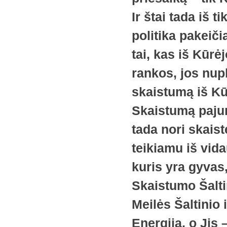
Ir štai tada iš 
politika pakeiči
tai, kas iš Kūrė
rankos, jos nupl
skaistumą iš Kū
Skaistumą pajun
tada nori skaist
teikiamu iš vid
kuris yra gyvas,
Skaistumo Šaltin
Meilės Šaltinio 
Energiją, o Jis 