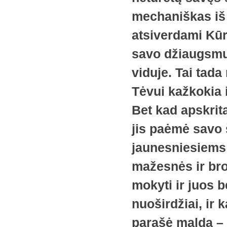
mechaniškas iš 
atsiverdami Kūrė
savo džiaugsmu,
viduje. Tai tad
Tėvui kažkokia 
Bet kad apskrit
jis paėmė savo 
jaunesniesiems 
mažesnės ir brol
mokyti ir juos 
nuoširdžiai, ir 
parašė maldą – 