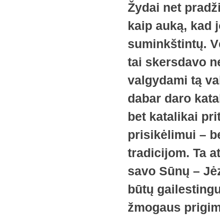
Žydai net prad
kaip auką, kad j
suminkštintų. V
tai skersdavo n
valgydami tą va
dabar daro katal
bet katalikai pr
prisikėlimui – 
tradicijom. Ta 
savo Sūnų – Jėz
būtų gailestin
žmogaus prigim