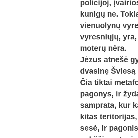
policijoj, įvairi
kunigų ne. Tokia
vienuolynų vyre
vyresniųjų, yra,
moterų nėra.
Jėzus atnešė gy
dvasinę Šviesą i
Čia tiktai metaf
pagonys, ir žyda
samprata, kur ka
kitas teritorijas
sesė, ir pagonis