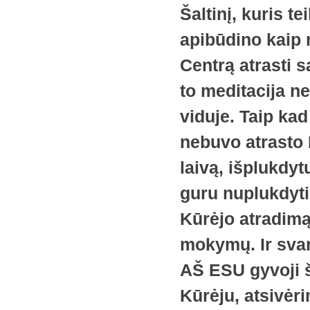
Šaltinį, kuris te
apibūdino kaip 
Centrą atrasti 
to meditacija n
viduje. Taip ka
nebuvo atrasto 
laivą, išplukdyt
guru nuplukdyti 
Kūrėjo atradimą
mokymų. Ir svar
AŠ ESU gyvoji 
Kūrėju, atsivėr