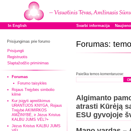
In English
Svarbi informacija
Naujien
Prisijungimas prie forumo
Forumas: temo
Prisijungti
Registruotis
Slaptažodžio priminimas
Paieška temos komentaruose:
Forumas
Forumo taisyklės
Rojaus Trejybės simbolio
kilmė
Algimanto pamo
Kur įsigyti apreiškimus
atrasti Kūrėją 
URANTIJOS KNYGA, Rojaus
Trejybė AKIMIRKOS
ESU gyvojoje š
AMŽINYBĖ, ir Jėzus Kristus
KALBU JUMS VĖL?+
Jėzus Kristus KALBU JUMS
Mano vardas – 
VĖL