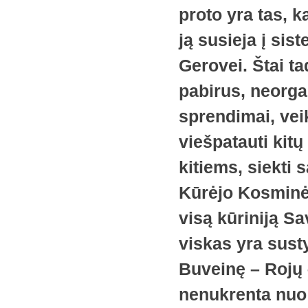
proto yra tas, k
ją susieja į si
Gerovei. Štai tad
pabirus, neorgan
sprendimai, vei
viešpatauti kitų
kitiems, siekti
Kūrėjo Kosminė 
visą kūriniją S
viskas yra sust
Buveinę – Rojų 
nenukrenta nuo 