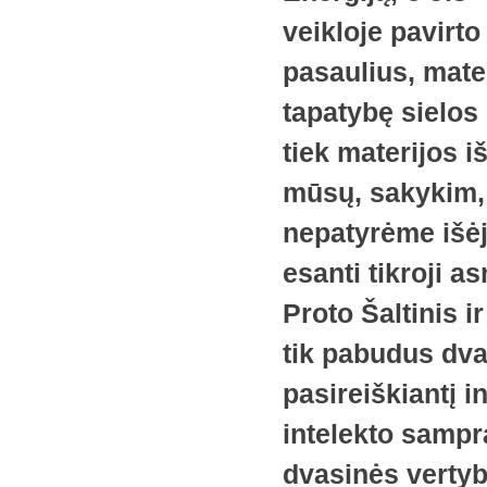
veikloje pavirto
pasaulius, mater
tapatybę sielos
tiek materijos i
mūsų, sakykim, 
nepatyrėme išėji
esanti tikroji a
Proto Šaltinis i
tik pabudus dva
pasireiškiantį in
intelekto sampr
dvasinės vertyb