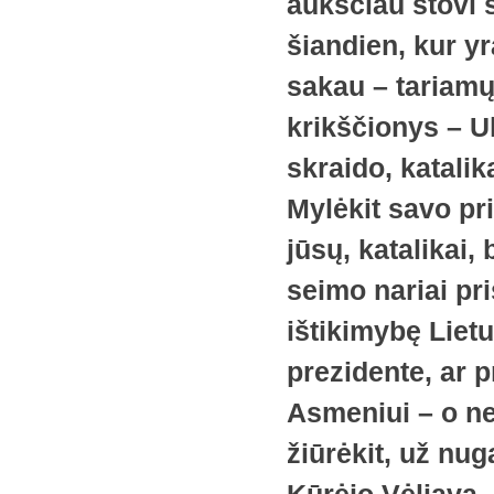
aukščiau stovi s
šiandien, kur yr
sakau – tariamų.
krikščionys – Uk
skraido, katalika
Mylėkit savo pri
jūsų, katalikai,
seimo nariai pri
ištikimybę Liet
prezidente, ar p
Asmeniui – o ne 
žiūrėkit, už nu