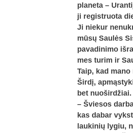
planeta – Urant
ji registruota 
Ji niekur nenuk
mūsų Saulės Sis
pavadinimo išra
mes turim ir Sa
Taip, kad mano 
Širdį, apmąstyk
bet nuoširdžiai.
– Šviesos darba
kas dabar vykst
laukinių lygiu, n