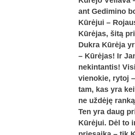
Kūrėjo Vėliava 
ant Gedimino bo
Kūrėjui – Rojau
Kūrėjas, šitą pr
Dukra Kūrėja yr
– Kūrėjas! Ir Ja
nekintantis! Visi
vienokie, rytoj –
tam, kas yra kei
ne uždėję ranką 
Ten yra daug pri
Kūrėjui. Dėl to 
priesaiką – tik 