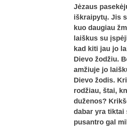
Jėzaus pasekėj
iškraipytų. Jis
kuo daugiau žm
laiškus su įsp
kad kiti jau jo 
Dievo žodžiu. B
amžiuje jo laišk
Dievo žodis. Kri
rodžiau, štai, 
duženos? Krikšč
dabar yra tiktai
pusantro gal mili