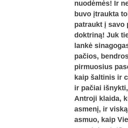
nuodėmės! Ir n
buvo įtraukta t
patraukt į savo
doktriną! Juk ti
lankė sinagogas,
pačios, bendros
pirmuosius pase
kaip šaltinis ir
ir pačiai išnykti
Antroji klaida,
asmenį, ir viską
asmuo, kaip Vieš