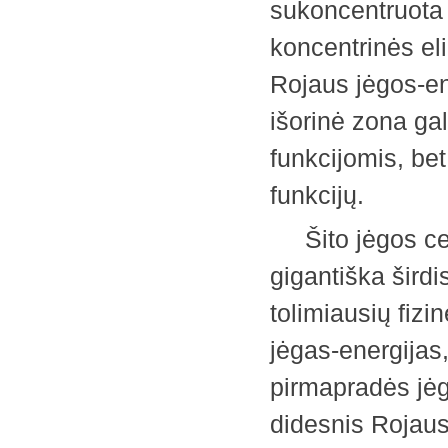
sukoncentruota š
koncentrinės el
Rojaus jėgos-en
išorinė zona gal
funkcijomis, be
funkcijų.
Šito jėgos cent
gigantiška širdi
tolimiausių fizi
jėgas-energijas,
pirmapradės jėg
didesnis Rojaus