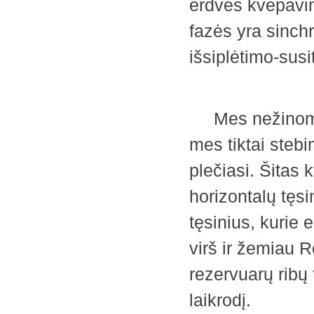
erdvės kvėpavimo
fazės yra sinch
išsiplėtimo-sus
Mes nežinome 
mes tiktai stebi
plečiasi. Šitas
horizontalų tęsi
tęsinius, kurie
virš ir žemiau 
rezervuarų ribų 
laikrodį.