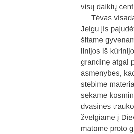
visų daiktų cent
Tėvas visada tu
Jeigu jis pajudė
šitame gyvenam
linijos iš kūri
grandinę atgal 
asmenybes, kada
stebime material
sekame kosminės
dvasinės traukos
žvelgiame į Die
matome proto gra