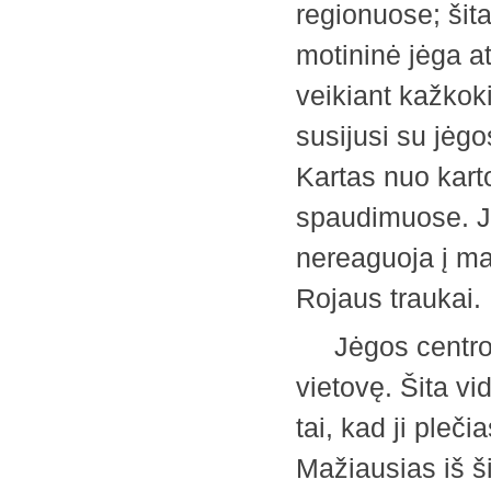
regionuose; šit
motininė jėga at
veikiant kažkoki
susijusi su jėg
Kartas nuo karto
spaudimuose. Jė
nereaguoja į ma
Rojaus trauka
Jėgos centro v
vietovę. Šita vi
tai, kad ji pleči
Mažiausias iš ši