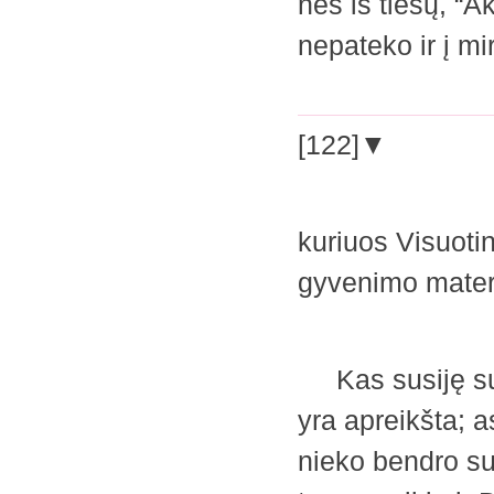
nes iš tiesų, “A
nepateko ir į m
[122]▼
kuriuos Visuoti
gyvenimo mater
Kas susiję su a
yra apreikšta; 
nieko bendro su 