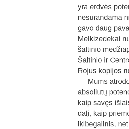
yra erdvės pote
nesurandama niek
gavo daug pava
Melkizedekai nu
šaltinio medžia
Šaltinio ir Cent
Rojus kopijos n
Mums atrodo, j
absoliutų poten
kaip savęs išla
dalį, kaip prie
ikibegalinis, ne