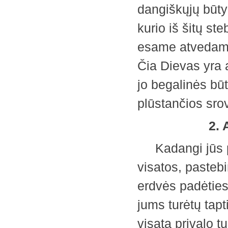
dangiškųjų būty
kurio iš šitų st
esame atvedami 
Čia Dievas yra a
jo begalinės bū
plūstančios sr
2.
Kadangi jūs pra
visatos, pastebi
erdvės padėties
jums turėtų tapt
visata privalo t