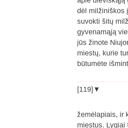
apie dieviškąją
dėl milžiniškos 
suvokti šitų mi
gyvenamąją vietą
jūs žinote Niuj
miestų, kurie tu
būtumėte išmint
[119]▼
žemėlapiais, ir 
miestus. Lygiai 