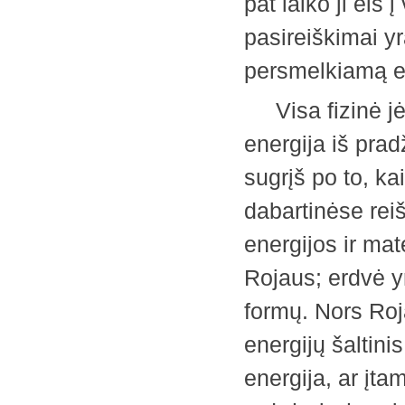
pat laiko ji eis 
pasireiškimai yra
persmelkiamą
Visa fizinė jėga
energija iš pradž
sugrįš po to, k
dabartinėse rei
energijos ir mat
Rojaus; erdvė yr
formų. Nors Roj
energijų šaltini
energija, ar įta