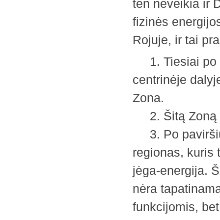
ten neveikia ir
fizinės energij
Rojuje, ir tai 
1. Tiesiai po T
centrinėje daly
Zona.
2. Šitą Zoną be
3. Po paviršium
regionas, kuris 
jėga-energija. Š
nėra tapatinama
funkcijomis, be