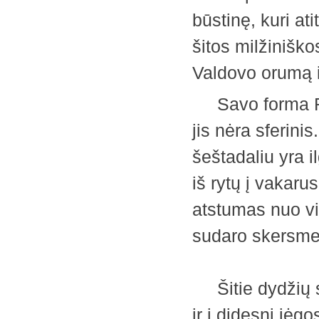
būstinę, kuri at
šitos milžiniškos
Valdovo orumą
Savo forma Roj
jis nėra sferini
šeštadaliu yra i
iš rytų į vakaru
atstumas nuo vir
sudaro skersmen
Šitie dydžių sk
ir į didesnį jėg