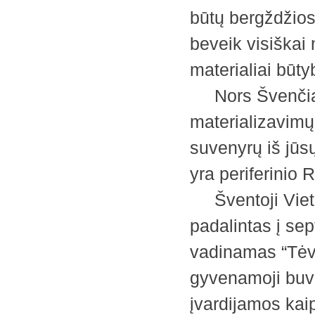
būtų bergždžios.
beveik visiškai 
materialiai būty
Nors Švenčiausi
materializavim
suvenyrų iš jūs
yra periferinio 
Šventoji Vieto
padalintas į se
vadinamas “Tėvo
gyvenamoji buve
įvardijamos kai