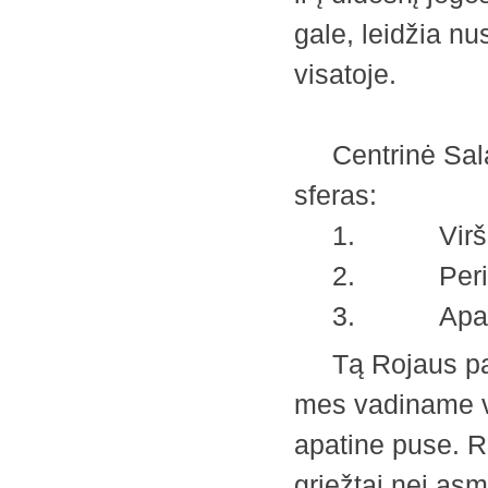
gale, leidžia nu
visatoje.
Centrinė Sala g
sferas:
1. Viršuti
2. Perifer
3. Apatin
Tą Rojaus pavi
mes vadiname vi
apatine puse. Ro
griežtai nei a