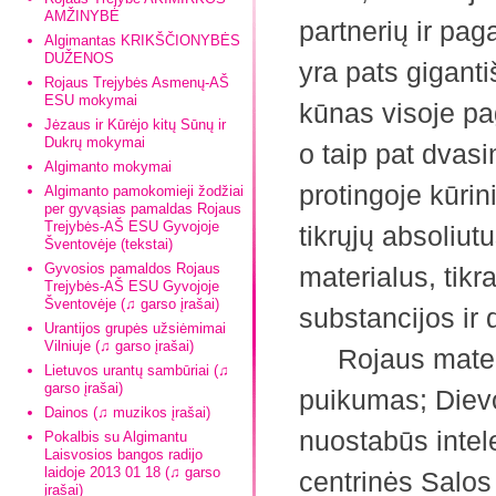
AMŽINYBĖ
partnerių ir pag
Algimantas KRIKŠČIONYBĖS
DUŽENOS
yra pats gigant
Rojaus Trejybės Asmenų-AŠ
ESU mokymai
kūnas visoje pag
Jėzaus ir Kūrėjo kitų Sūnų ir
Dukrų mokymai
o taip pat dvas
Algimanto mokymai
protingoje kūrin
Algimanto pamokomieji žodžiai
per gyvąsias pamaldas Rojaus
Trejybės-AŠ ESU Gyvojoje
tikrųjų absoliutu
Šventovėje (tekstai)
Gyvosios pamaldos Rojaus
materialus, tikra
Trejybės-AŠ ESU Gyvojoje
Šventovėje (♫ garso įrašai)
substancijos ir 
Urantijos grupės užsiėmimai
Vilniuje (♫ garso įrašai)
Rojaus materia
Lietuvos urantų sambūriai (♫
garso įrašai)
puikumas; Diev
Dainos (♫ muzikos įrašai)
nuostabūs intel
Pokalbis su Algimantu
Laisvosios bangos radijo
laidoje 2013 01 18 (♫ garso
centrinės Salos
įrašai)