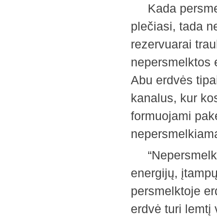
Kada persmelkt
plečiasi, tada 
rezervuarai trauk
nepersmelktos e
Abu erdvės tipa
kanalus, kur kos
formuojami pak
nepersmelkiama
“Nepersmelkta”
energijų, įtampų
persmelktoje er
erdvė turi lemtį