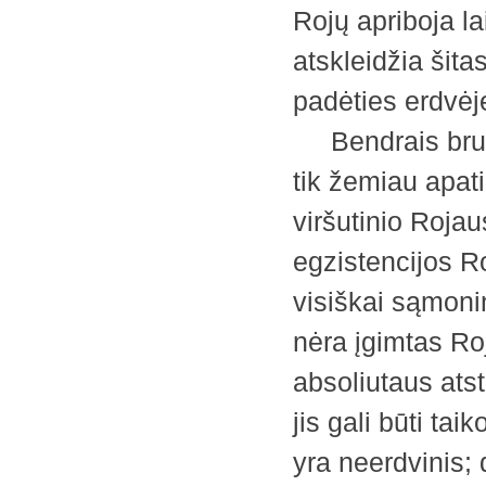
Rojų apriboja la
atskleidžia šita
padėties erdvėj
Bendrais bruož
tik žemiau apati
viršutinio Rojau
egzistencijos R
visiškai sąmoni
nėra įgimtas Roj
absoliutaus ats
jis gali būti t
yra neerdvinis; d