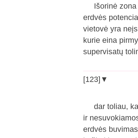
Išorinė zona yr
erdvės potencialo
vietovė yra neį
kurie eina pirmy
supervisatų tol
[123]▼
dar toliau, kad
ir nesuvokiamos
erdvės buvimas 