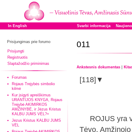
In English
Svarbi informacija
Naujien
Prisijungimas prie forumo
011
Prisijungti
Registruotis
Slaptažodžio priminimas
|
Ankstesnis dokumentas
Kita
Forumas
[118]▼
Rojaus Trejybės simbolio
kilmė
Kur įsigyti apreiškimus
URANTIJOS KNYGA, Rojaus
Trejybė AKIMIRKOS
AMŽINYBĖ, ir Jėzus Kristus
KALBU JUMS VĖL?+
ROJUS yra visa
Jėzus Kristus KALBU JUMS
VĖL
Tėvo, Amžinojo 
Rojaus Trejybė AKIMIRKOS