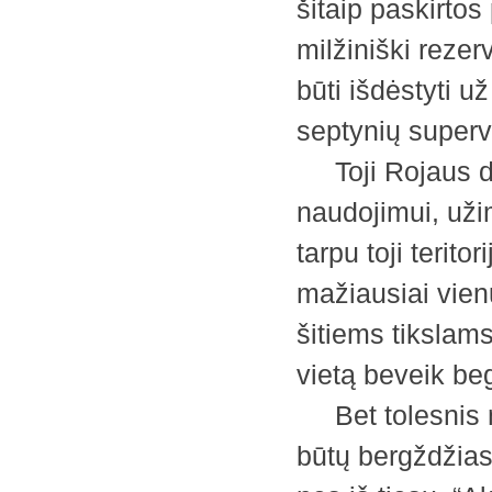
šitaip paskirtos
milžiniški rezer
būti išdėstyti 
septynių supervi
Toji Rojaus dal
naudojimui, užim
tarpu toji terito
mažiausiai vien
šitiems tikslam
vietą beveik beg
Bet tolesnis m
būtų bergždžias. 