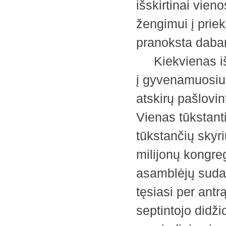
išskirtinai vien
žengimui į prie
pranoksta dabar
Kiekvienas iš š
į gyvenamuosius 
atskirų pašlovi
Vienas tūkstant
tūkstančių skyri
milijonų kongre
asamblėjų sudaro
tęsiasi per antrąjį
septintojo didži