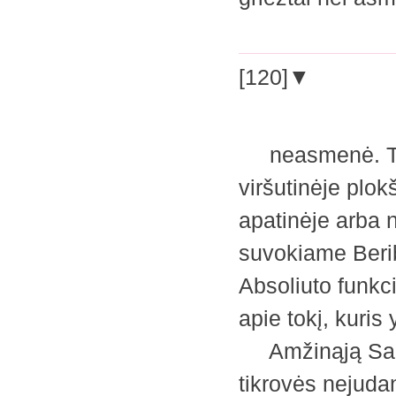
[120]▼
neasmenė. Trej
viršutinėje plok
apatinėje arba
suvokiame Berib
Absoliuto funkc
apie tokį, kuri
Amžinąją Salą 
tikrovės nejudan