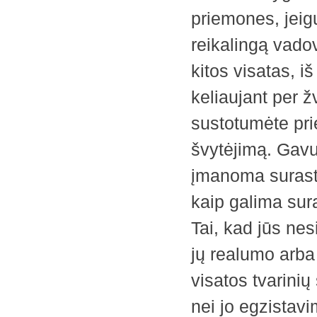
priemones, jeig
reikalingą vado
kitos visatas, i
keliaujant per ž
sustotumėte pri
švytėjimą. Gavus
įmanoma surasti
kaip galima sura
Tai, kad jūs ne
jų realumo arba 
visatos tvarini
nei jo egzistav