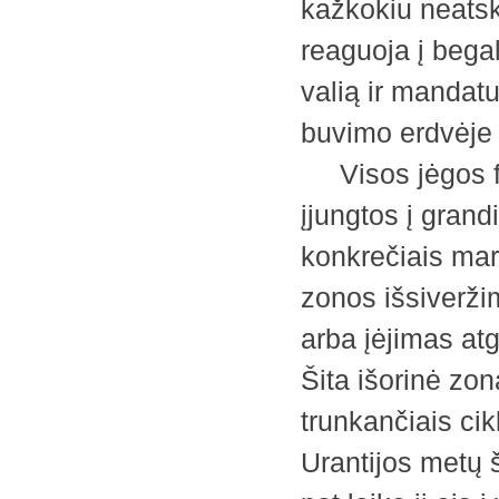
kažkokiu neatskl
reaguoja į begal
valią ir mandat
buvimo erdvėje 
Visos jėgos for
įjungtos į grandi
konkrečiais mar
zonos išsiveržim
arba įėjimas at
Šita išorinė zo
trunkančiais cik
Urantijos metų š