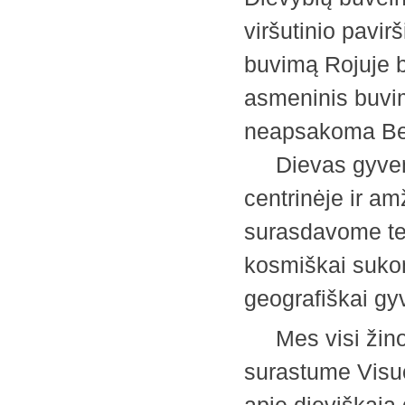
viršutinio pavir
buvimą Rojuje 
asmeninis buvim
neapsakoma Beg
Dievas gyvena,
centrinėje ir am
surasdavome ten
kosmiškai sukon
geografiškai gy
Mes visi žinome 
surastume Visu