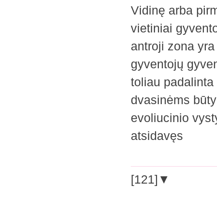
Vidinę arba pir
vietiniai gyvent
antroji zona yra
gyventojų gyvena
toliau padalinta
dvasinėms būtyb
evoliucinio vyst
atsidavęs
[121]▼