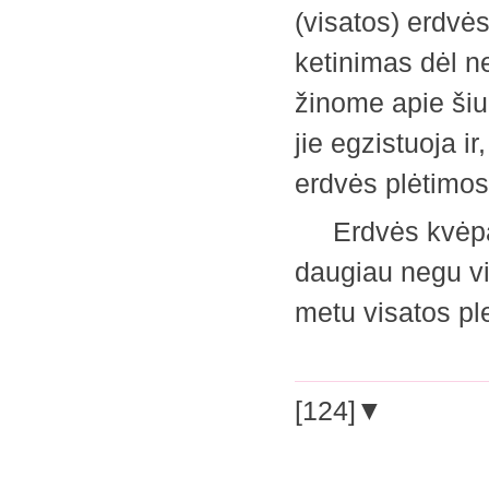
(visatos) erdvė
ketinimas dėl n
žinome apie šiu
jie egzistuoja ir
erdvės plėtimos
Erdvės kvėpavim
daugiau negu vi
metu visatos pl
[124]▼