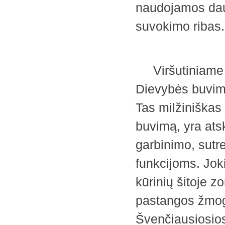
naudojamos daug
suvok
Viršutiniame Ro
Dievybės buvimo
Tas milžiniškas
buvimą, yra atsk
garbinimo, sutr
funkcijoms. Joki
kūrinių šitoje z
pastangos žmog
Švenčiausiosios 