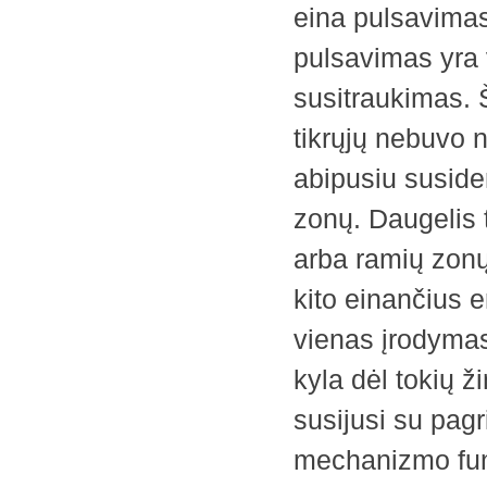
eina pulsavimas 
pulsavimas yra 
susitraukimas. Š
tikrųjų nebuvo n
abipusiu susider
zonų. Daugelis t
arba ramių zonų
kito einančius 
vienas įrodymas 
kyla dėl tokių ž
susijusi su pag
mechanizmo f