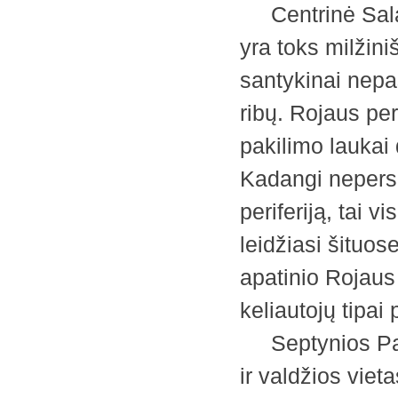
Centrinė Sala ba
yra toks milžin
santykinai nepas
ribų. Rojaus peri
pakilimo laukai
Kadangi nepers
periferiją, tai 
leidžiasi šituos
apatinio Rojaus 
keliautojų tipai p
Septynios Pagr
ir valdžios viet