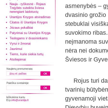
Nauja - ryškesnė - Rojaus
asmenybės – gy
Trejybės suteikta šviesa
nerengiant laidotuvių
dvasinio grožio
Urantijos Knygos atsiradimas
stebuklai visišk
Citatos iš Urantijos Knygos
Jėzaus pokalbiai
suvokimo ribas.
Patyrimai su Urantijos Knyga
Teologams ir dvasininkams
neįmanoma suvok
Vyrui ir žmonai
Jaunimui
nėra nei dokume
Tiems, kurie siekia turtų
Šviesos ir Gyv
Atsiliepimai
Naujienų prenumerata:
Rojus turi daug
Paieška svetainėje:
tvarinių būtybė
gyvenamoji vie
Ieškokime kartu
El.p.
info@urantija.lt
Dievybių buveinė