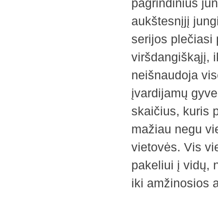
pagrindinius jun
aukštesnįjį jung
serijos plečiasi 
viršdangiškąjį, i
neišnaudoja vis
įvardijamų gyve
skaičius, kuris
mažiau negu vi
vietovės. Vis v
pakeliui į vidų, 
iki amžinosios 