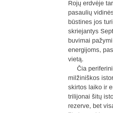
Rojų erdvėje ta
pasaulių vidinė
būstines jos turi
skriejantys Sep
buvimai pažymi 
energijoms, pas
vietą.
Čia periferini
milžiniškos isto
skirtos laiko ir
trilijonai šitų 
rezerve, bet vis