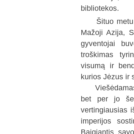
bibliotekos.
Šituo metu Ro
Mažoji Azija, Si
gyventojai buv
troškimas tyri
visumą ir bend
kurios Jėzus ir s
Viešėdamas R
bet per jo š
vertingiausias 
imperijos sost
Baigiantis sav