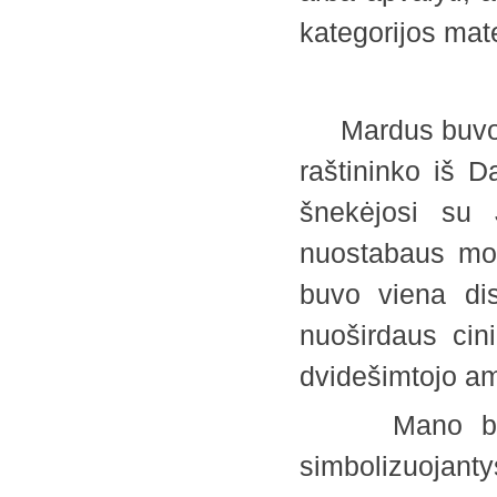
kategorijos mat
Mardus buvo pr
raštininko iš D
šnekėjosi su 
nuostabaus mo
buvo viena dis
nuoširdaus cini
dvidešimtojo a
Mano broli, g
simbolizuojan