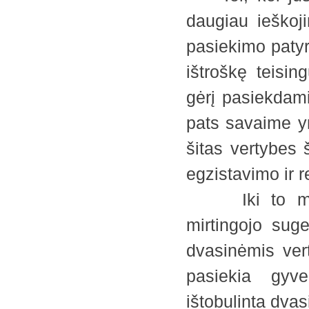
daugiau ieškoj
pasiekimo patyri
ištroškę teisin
gėrį pasiekdami
pats savaime y
šitas vertybes ši
egzistavimo ir 
Iki to meto,
mirtingojo suge
dvasinėmis ver
pasiekia gyv
ištobulinta dvas