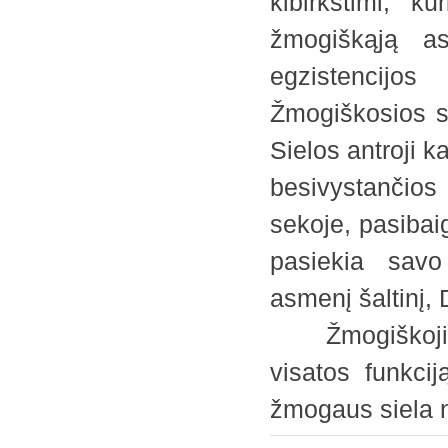
kibirkštimi, k
žmogiškąją as
egzistencijo
Žmogiškosios si
Sielos antroji k
besivystančio
sekoje, pasibaig
pasiekia savo 
asmenį šaltinį, 
Žmogiškoji gyv
visatos funkcij
žmogaus siela n