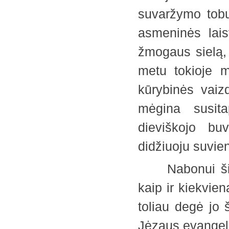
suvaržymo tobu
asmeninės lais
žmogaus sielą, 
metu tokioje m
kūrybinės vaizd
mėgina susita
dieviškojo buv
didžiuoju suvi
Nabonui šitie 
kaip ir kiekvie
toliau degė jo 
Jėzaus evange