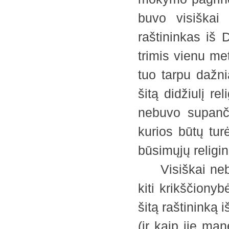
buvo visiškai 
raštininkas iš
trimis vienu me
tuo tarpu dažni
šitą didžiulį r
nebuvo supanči
kurios būtų tur
būsimųjų religin
Visiškai nebeto
kiti krikščiony
šitą raštininką i
(ir kaip jie ma