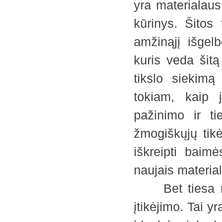
yra materialaus
kūrinys. Šitos 
amžinąjį išgelb
kuris veda šitą 
tikslo siekimą
tokiam, kaip j
pažinimo ir ti
žmogiškųjų tikė
iškreipti baim
naujais materia
Bet tiesa nie
įtikėjimo. Tai y