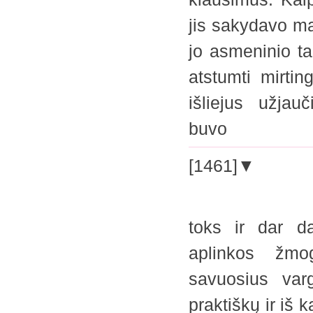
jis sakydavo ma
jo asmeninio ta
atstumti mirtin
išliejus užjau
buvo
[1461]▼
toks ir dar da
aplinkos žmo
savuosius var
praktiškų ir iš 