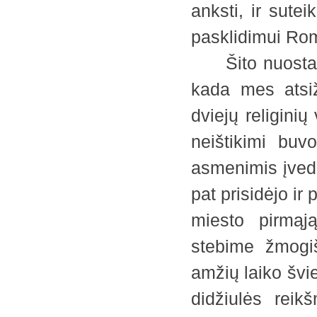
anksti, ir sute
pasklidimui Romo
Šito nuostabau
kada mes atsiž
dviejų religin
neištikimi buvo
asmenimis įveda
pat prisidėjo ir
miesto pirmąją
stebime žmogiš
amžių laiko švie
didžiulės rei