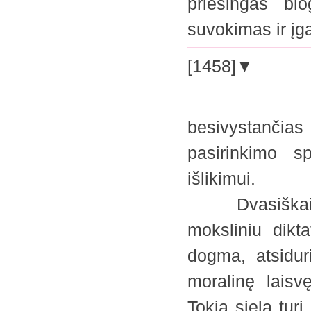
priešingas blo
suvokimas ir 
[1458]▼
besivystančia
pasirinkimo s
išlikimui.
Dvasiškai akl
moksliniu dikt
dogma, atsidur
moralinę laisv
Tokia siela turi