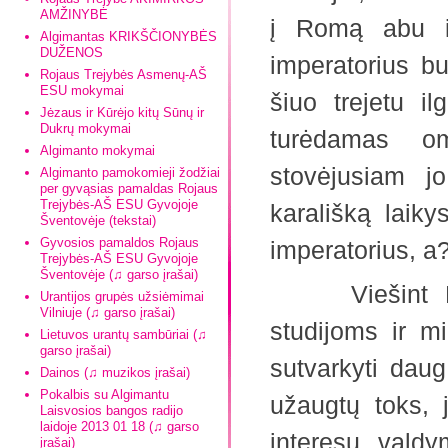
AMŽINYBĖ
į Romą abu in
Algimantas KRIKŠČIONYBĖS
DUŽENOS
imperatorius bu
Rojaus Trejybės Asmenų-AŠ
ESU mokymai
šiuo trejetu il
Jėzaus ir Kūrėjo kitų Sūnų ir
Dukrų mokymai
turėdamas om
Algimanto mokymai
stovėjusiam j
Algimanto pamokomieji žodžiai
per gyvąsias pamaldas Rojaus
Trejybės-AŠ ESU Gyvojoje
karališką laiky
Šventovėje (tekstai)
Gyvosios pamaldos Rojaus
imperatorius,
Trejybės-AŠ ESU Gyvojoje
Šventovėje (♫ garso įrašai)
Viešint Romo
Urantijos grupės užsiėmimai
Vilniuje (♫ garso įrašai)
studijoms ir m
Lietuvos urantų sambūriai (♫
garso įrašai)
sutvarkyti daug
Dainos (♫ muzikos įrašai)
Pokalbis su Algimantu
užaugtų toks, 
Laisvosios bangos radijo
laidoje 2013 01 18 (♫ garso
interesų vald
įrašai)