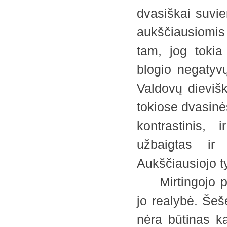
dvasiškai suvie
aukščiausiomi
tam, jog tokia
blogio negatyv
Valdovų dievišk
tokiose dvasinė
kontrastinis, 
užbaigtas ir 
Aukščiausiojo t
Mirtingojo pas
jo realybė. Šešė
nėra būtinas k