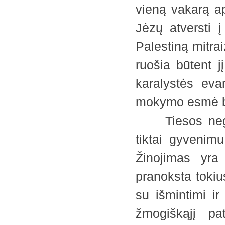
vieną vakarą a
Jėzų atversti į
Palestiną mitra
ruošia būtent jį
karalystės eva
mokymo esmė b
Tiesos negalim
tiktai gyvenim
Žinojimas yra
pranoksta tokius
su išmintimi i
žmogiškąjį pa