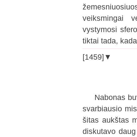
žemesniuosiuose
veiksmingai v
vystymosi sfer
tiktai tada, ka
[1459]▼
Nabonas buvo G
svarbiausio mis
šitas aukštas 
diskutavo daug 