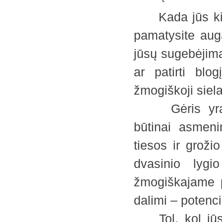
Kada jūs kilsit
pamatysite augan
jūsų sugebėjimą 
ar patirti blo
žmogiškoji siel
Gėris yra gyv
būtinai asmeni
tiesos ir grož
dvasinio lygio
žmogiškajame p
dalimi – potenci
Tol, kol jūs p