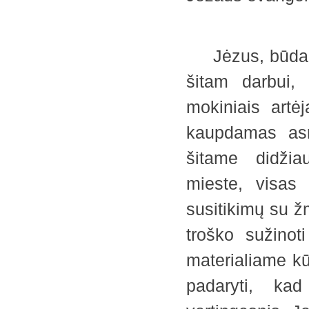
4
Jėzus, būdamas
šitam darbui, 
mokiniais artėj
kaupdamas asm
šitame didžia
mieste, visas 
susitikimų su ž
troško sužinot
materialiame kūn
padaryti, kad