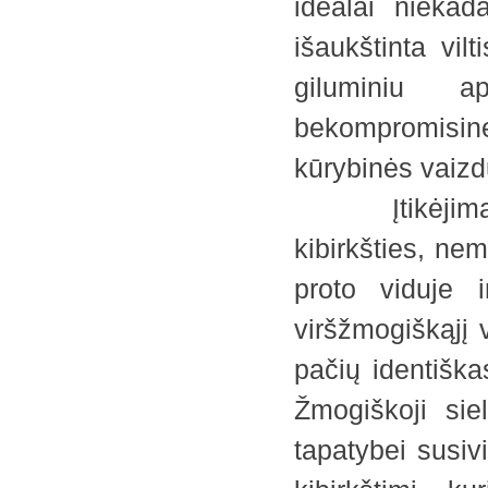
idealai niekad
išaukštinta vil
giluminiu ap
bekompromisine
kūrybinės vaizd
Įtikėjimas ve
kibirkšties, n
proto viduje i
viršžmogiškąjį 
pačių identiška
Žmogiškoji sie
tapatybei susiv