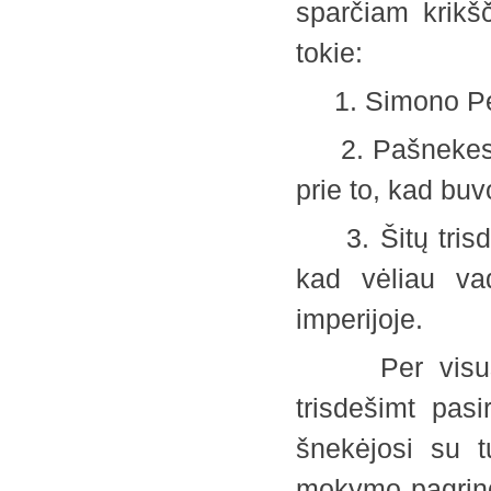
sparčiam krikšč
tokie:
1. Simono Petr
2. Pašnekesys 
prie to, kad bu
3. Šitų trisde
kad vėliau vad
imperijoje.
Per visus sa
trisdešimt pas
šnekėjosi su t
mokymo pagrind