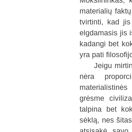
Mokslininkas, 
materialių faktų
tvirtinti, kad j
elgdamasis jis i
kadangi bet koks
yra pati filosofi
Jeigu mirtingo
nėra proporc
materialistinė
grėsme civiliza
talpina bet ko
sėklą, nes šitas
atsisakė savo