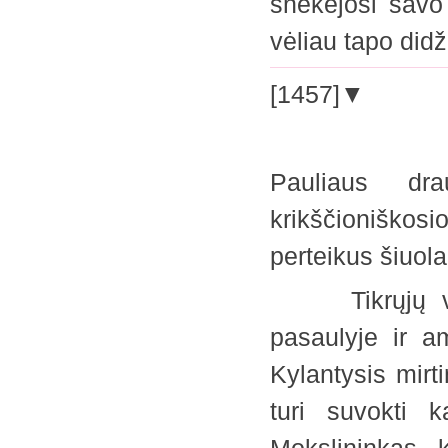
šnekėjosi savo
vėliau tapo di
[1457]▼
Pauliaus dr
krikščioniškos
perteikus šiuo
Tikrųjų verty
pasaulyje ir a
Kylantysis mirt
turi suvokti k