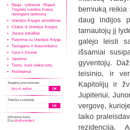
Nauja - ryškesnė - Rojaus
berniuką reikia
Trejybės suteikta šviesa
nerengiant laidotuvių
daug Indijos p
Urantijos Knygos atsiradimas
Citatos iš Urantijos Knygos
tarnautojų jį ly
Jėzaus pokalbiai
galėjo leisti 
Patyrimai su Urantijos Knyga
Teologams ir dvasininkams
išsamiai susipa
Vyrui ir žmonai
Jaunimui
gyventojų. Dažn
Tiems, kurie siekia turtų
Atsiliepimai
teisinio, ir v
Kapitolijų ir 
Naujienų prenumerata:
Jupiteriui, Jun
Paieška svetainėje:
vergovę, kurioj
laiko praleisda
Ieškokime kartu
El.p.
info@urantija.lt
rezidencija, 