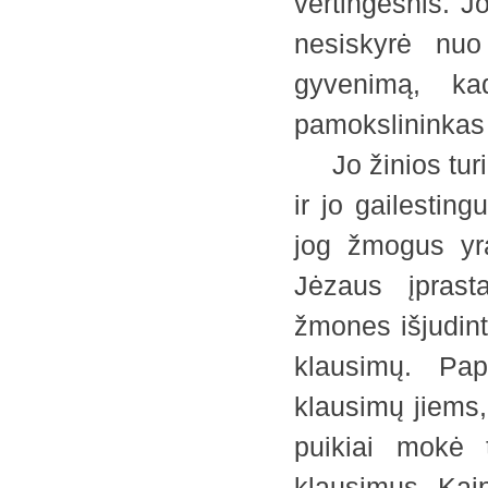
vertingesnis. J
nesiskyrė nuo
gyvenimą, ka
pamokslininkas
Jo žinios turi
ir jo gailestin
jog žmogus yra
Jėzaus įpras
žmones išjudinti
klausimų. Pap
klausimų jiems,
puikiai mokė 
klausimus. Kaip