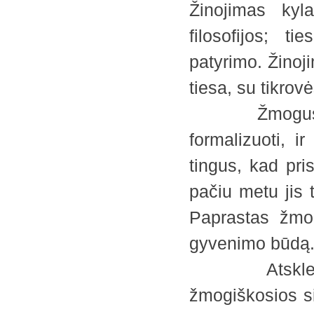
Žinojimas kyl
filosofijos; t
patyrimo. Žinoji
tiesa, su tikrov
Žmogus yra l
formalizuoti, ir
tingus, kad pri
pačiu metu jis 
Paprastas žmog
gyvenimo būdą
Atskleista t
žmogiškosios si