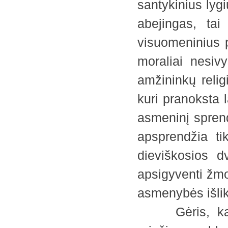
santykinius lygi
abejingas, tai
visuomeninius p
moraliai nesivy
amžininkų religi
kuri pranoksta l
asmeninį sprend
apsprendžia ti
dieviškosios d
apsigyventi žmo
asmenybės išli
Gėris, kaip i