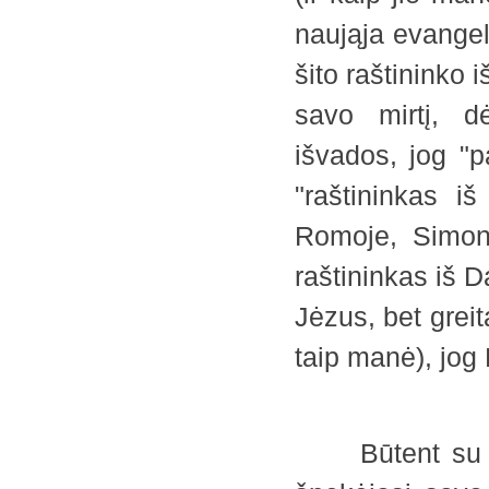
naująja evangel
šito raštininko 
savo mirtį, d
išvados, jog "p
"raštininkas 
Romoje, Simona
raštininkas iš 
Jėzus, bet greit
taip manė), jo
Būtent su Ang