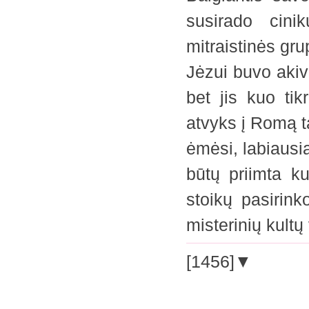
susirado cinik
mitraistinės gru
Jėzui buvo akiva
bet jis kuo tik
atvyks į Romą ta
ėmėsi, labiausia
būtų priimta ku
stoikų pasirink
misterinių kult
[1456]▼