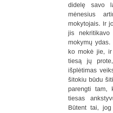
didelę savo la
mėnesius arti
mokytojais. Ir
jis nekritikav
mokymų ydas. Ki
ko mokė jie, ir
tiesą jų prote
išplėtimas veik
šitokiu būdu ši
parengti tam, 
tiesas anksty
Būtent tai, jo