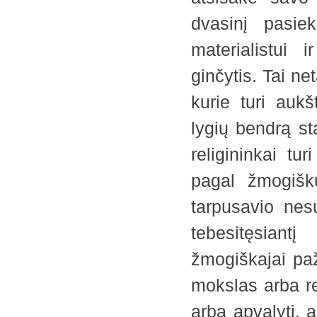
dvasinį pasiek
materialistui 
ginčytis. Tai n
kurie turi aukš
lygių bendrą st
religininkai tu
pagal žmogišku
tarpusavio nes
tebesitęsiant
žmogiškajai pa
mokslas arba rel
arba apvalyti, a