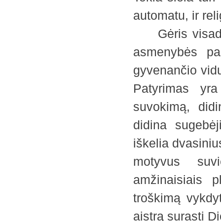
automatu, ir rel
Gėris visada a
asmenybės pas
gyvenančio vidu
Patyrimas yra
suvokimą, didi
didina sugebėj
iškelia dvasini
motyvus suvi
amžinaisiais p
troškimą vykdy
aistrą surasti D