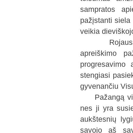
sampratos api
pažįstanti siel
veikia dieviško
Rojaus dvas
apreiškimo paž
progresavimo a
stengiasi pasiek
gyvenančiu Visu
Pažangą visat
nes ji yra susi
aukštesnių lyg
savojo aš sav