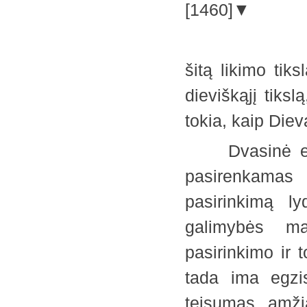
[1460]▼
šitą likimo tiks
dieviškąjį tiksl
tokia, kaip Di
Dvasinė evoli
pasirenkamas 
pasirinkimą ly
galimybės ma
pasirinkimo ir 
tada ima egzis
teisumas amži