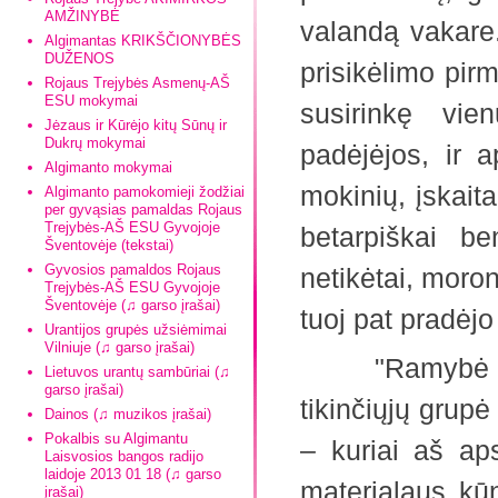
AMŽINYBĖ
valandą vakare.
Algimantas KRIKŠČIONYBĖS
DUŽENOS
prisikėlimo pir
Rojaus Trejybės Asmenų-AŠ
ESU mokymai
susirinkę vie
Jėzaus ir Kūrėjo kitų Sūnų ir
Dukrų mokymai
padėjėjos, ir 
Algimanto mokymai
mokinių, įskaita
Algimanto pamokomieji žodžiai
per gyvąsias pamaldas Rojaus
Trejybės-AŠ ESU Gyvojoje
betarpiškai b
Šventovėje (tekstai)
Gyvosios pamaldos Rojaus
netikėtai, moro
Trejybės-AŠ ESU Gyvojoje
Šventovėje (♫ garso įrašai)
tuoj pat pradė
Urantijos grupės užsiėmimai
Vilniuje (♫ garso įrašai)
"Ramybė tebūn
Lietuvos urantų sambūriai (♫
garso įrašai)
tikinčiųjų grupė
Dainos (♫ muzikos įrašai)
Pokalbis su Algimantu
– kuriai aš aps
Laisvosios bangos radijo
laidoje 2013 01 18 (♫ garso
materialaus kūn
įrašai)