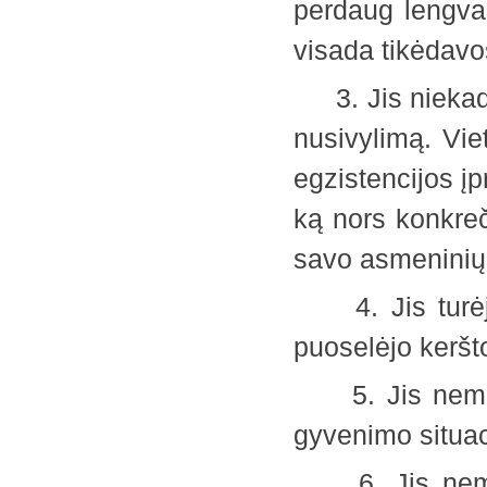
perdaug lengva
visada tikėdavo
3. Jis niekada 
nusivylimą. Vie
egzistencijos įp
ką nors konkreč
savo asmeninių
4. Jis turėjo p
puoselėjo kerš
5. Jis nemėgo 
gyvenimo situa
6. Jis nemėgo