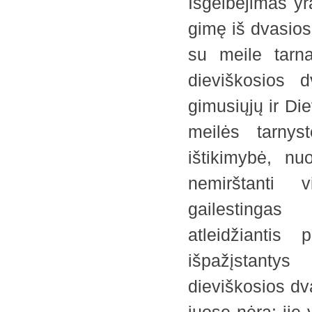
Išgelbėjimas y
gimę iš dvasios
su meile tarn
dieviškosios 
gimusiųjų ir Di
meilės tarnys
ištikimybė, nu
nemirštanti vi
gailestingas
atleidžiantis
išpažįstantys
dieviškosios dva