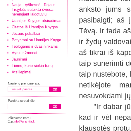
Nauja - ryškesnė - Rojaus
anksto jums s
Trejybės suteikta šviesa
nerengiant laidotuvių
pasibaigti; aš 
Urantijos Knygos atsiradimas
Citatos iš Urantijos Knygos
Tėvą. Ir tada aš
Jėzaus pokalbiai
ir žydų valdova
Patyrimai su Urantijos Knyga
Teologams ir dvasininkams
aš tikrai iš kap
Vyrui ir žmonai
Jaunimui
taip sunerimti d
Tiems, kurie siekia turtų
Atsiliepimai
taip nustebote, 
netikėjote m
Naujienų prenumerata:
nesuvokdami jų
Paieška svetainėje:
"Ir dabar jūs 
kad ir vėl nep
Ieškokime kartu
El.p.
info@urantija.lt
klausotės protu