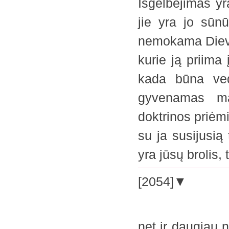
Išgelbėjimas yr
jie yra jo sūn
nemokama Dievo
kurie ją priima
kada būna ved
gyvenamas mat
doktrinos priėmi
su ja susijusią
yra jūsų brolis, t
[2054]▼
net ir daugiau 