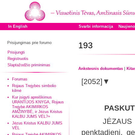
In English
Svarbi informacija
Naujien
Prisijungimas prie forumo
193
Prisijungti
Registruotis
Slaptažodžio priminimas
|
Ankstesnis dokumentas
Kita
Forumas
[2052]▼
Rojaus Trejybės simbolio
kilmė
Kur įsigyti apreiškimus
URANTIJOS KNYGA, Rojaus
PASKUTI
Trejybė AKIMIRKOS
AMŽINYBĖ, ir Jėzus Kristus
KALBU JUMS VĖL?+
JĖZAUS šešiol
Jėzus Kristus KALBU JUMS
VĖL
penktadienį, g
Rojaus Trejybė AKIMIRKOS