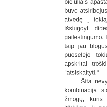
bičiuliais apašt
buvo atsiriboju
atvedę į toki
išsiugdyti did
gailestingumo. I
taip jau blogus
puoselėjo toki
apskritai tro
"atsiskaityti."
Šita nevykusi 
kombinacija sl
žmogų, kuris 