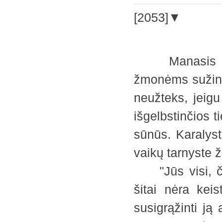
[2053]▼
Manasis savę
žmonėms sužinot
neužteks, jeigu
išgelbstinčios t
sūnūs. Karalyst
vaikų tarnyste 
"Jūs visi, čia,
šitai nėra keis
susigrąžinti ją