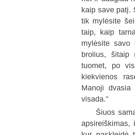
kaip save patį. 
tik mylėsite še
taip, kaip tar
mylėsite savo b
brolius, šitaip
tuomet, po vis
kiekvienos ras
Manoji dvasia 
visada."
Šiuos samarie
apsireiškimas, 
kur paskleidė t