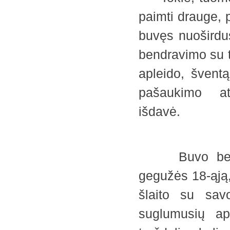
paimti drauge, 
buvęs nuoširdus
bendravimo su t
apleido, švent
pašaukimo at
išdavė
5
Buvo beveik p
gegužės 18-ąją,
šlaito su sav
suglumusių ap