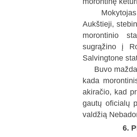
morontinę ketur
Mokytojas per
Aukštieji, stebi
morontinio sta
sugrąžino į Ro
Salvingtone sta
Buvo maždaug s
kada morontini
akiračio, kad p
gautų oficialų 
valdžią Nebad
6. P