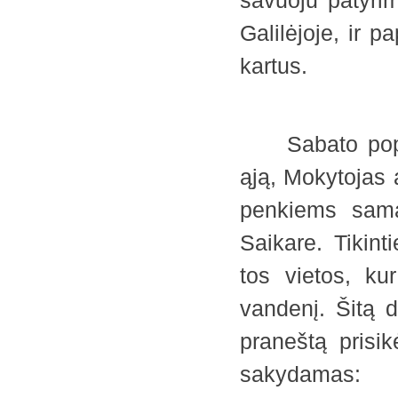
savuoju patyri
Galilėjoje, ir p
kartus
1.
Sabato popiet
ąją, Mokytojas 
penkiems samar
Saikare. Tikintie
tos vietos, k
vandenį. Šitą d
praneštą prisik
sakydamas: