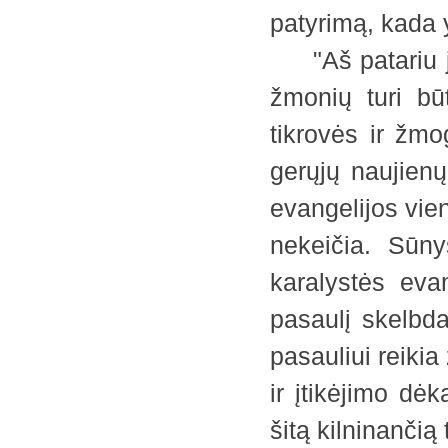
patyrimą, kada
"Aš patariu jum
žmonių turi bū
tikrovės ir žm
gerųjų naujienų
evangelijos vie
nekeičia. Sūny
karalystės evang
pasaulį skelbd
pasauliui reikia
ir įtikėjimo dėka
šitą kilninančią 