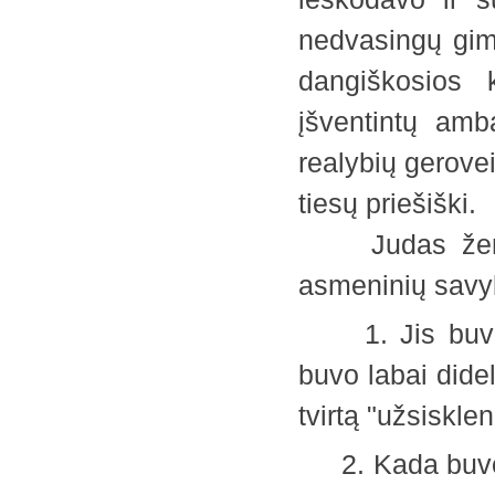
nedvasingų gimi
dangiškosios 
įšventintų amb
realybių gerovei
tiesų priešiški.
Judas žemišk
asmeninių savyb
1. Jis buvo i
buvo labai didel
tvirtą "užsiskl
2. Kada buvo 