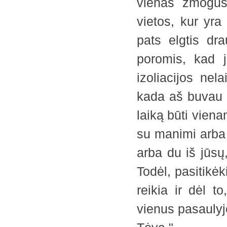
vienas žmogus
vietos, kur yra 
pats elgtis dr
poromis, kad j
izoliacijos nel
kada aš buvau 
laiką būti vien
su manimi arba 
arba du iš jūsų
Todėl, pasitikėki
reikia ir dėl t
vienus pasaulyj