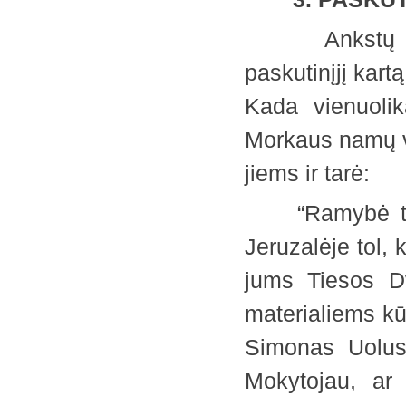
Ankstų ketvi
paskutinįjį kar
Kada vienuolik
Morkaus namų v
jiems ir tarė:
“Ramybė tebūn
Jeruzalėje tol, 
jums Tiesos Dva
materialiems kū
Simonas Uolus
Mokytojau, ar 