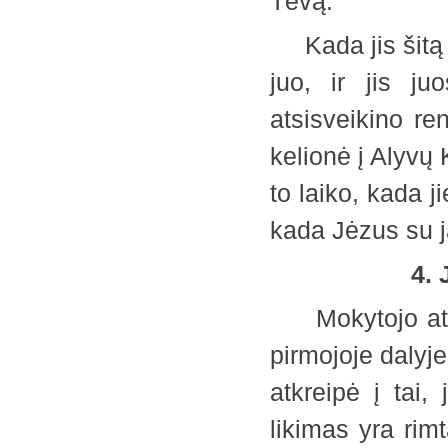
Tėvą."
Kada jis šitą p
juo, ir jis j
atsisveikino re
kelionė į Alyvų
to laiko, kada j
kada Jėzus su 
4. J
Mokytojo atsis
pirmojoje dalyj
atkreipė į tai,
likimas yra rim