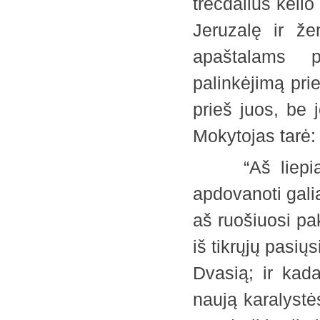
trečdalius kelio
Jeruzalę ir ž
apaštalams pa
palinkėjimą pri
prieš juos, be j
Mokytojas tar
“Aš liepiau j
apdovanoti gali
aš ruošiuosi pak
iš tikrųjų pasių
Dvasią; ir kada
naują karalystė