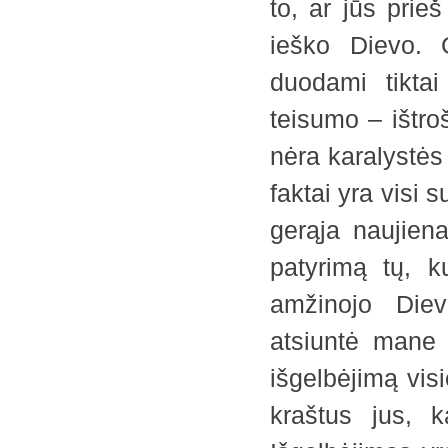
to, ar jūs prieš
ieško Dievo.
duodami tiktai
teisumo – ištroš
nėra karalystės 
faktai yra visi s
gerąja naujien
patyrimą tų, ku
amžinojo Die
atsiuntė mane 
išgelbėjimą vis
kraštus jus, k