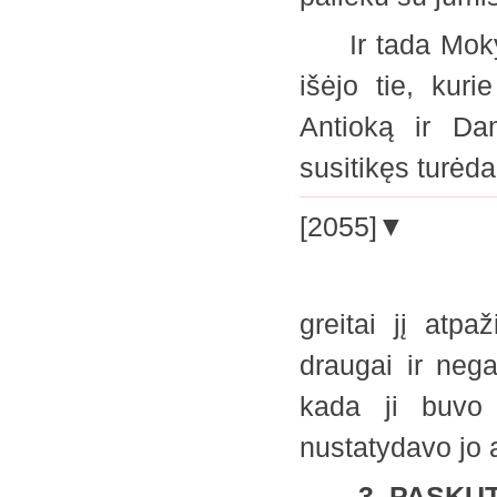
Ir tada Mokytoj
išėjo tie, kur
Antioką ir Dam
susitikęs turėda
[2055]▼
greitai jį atp
draugai ir nega
kada ji buvo 
nustatydavo jo
3. PASKUT