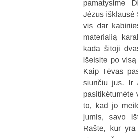
pamatysime Di
Jėzus išklausė 
vis dar kabini
materialią kara
kada šitoji dva
išeisite po vis
Kaip Tėvas pasi
siunčiu jus. Ir
pasitikėtumėte 
to, kad jo meilė
jumis, savo išt
Rašte, kur yra