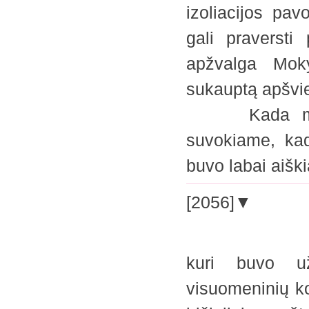
izoliacijos pav
gali praversti
apžvalga Moky
sukauptą apšvie
Kada mes žve
suvokiame, kad
buvo labai aišk
[2056]▼
kuri buvo užs
visuomeninių ko