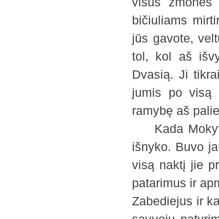
visus žmones t
bičiuliams mirt
jūs gavote, velt
tol, kol aš iš
Dvasią. Ji tikra
jumis po visą 
ramybę aš palie
Kada Mokytojas
išnyko. Buvo jau
visą naktį jie 
patarimus ir ap
Zabediejus ir ka