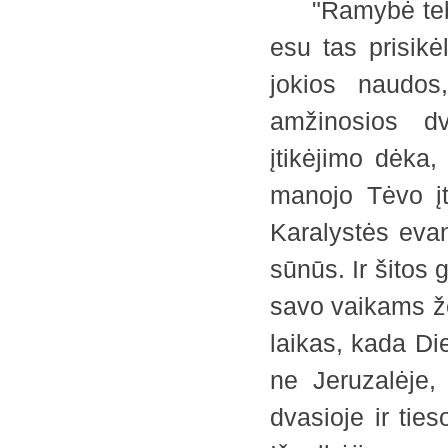
"Ramybė tebūni
esu tas prisik
jokios naudos
amžinosios d
įtikėjimo dėka
manojo Tėvo įti
Karalystės evan
sūnūs. Ir šitos
savo vaikams že
laikas, kada Die
ne Jeruzalėje,
dvasioje ir ties