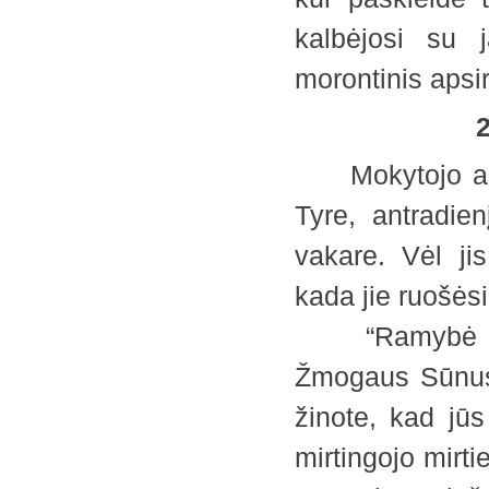
kalbėjosi su j
morontinis aps
2.
Mokytojo aštuo
Tyre, antradie
vakare. Vėl jis
kada jie ruošėsi
“Ramybė tebūn
Žmogaus Sūnus p
žinote, kad jūs 
mirtingojo mirti