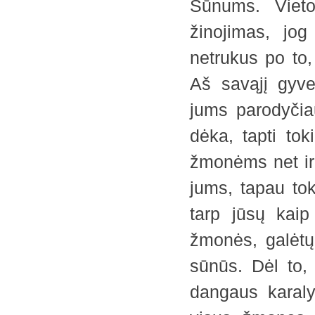
Sūnums. Vietoj
žinojimas, jog
netrukus po to
Aš savąjį gyv
jums parodyčiau
dėka, tapti tok
žmonėms net ir
jums, tapau to
tarp jūsų kaip
žmonės, galėtų 
sūnūs. Dėl to,
dangaus karaly