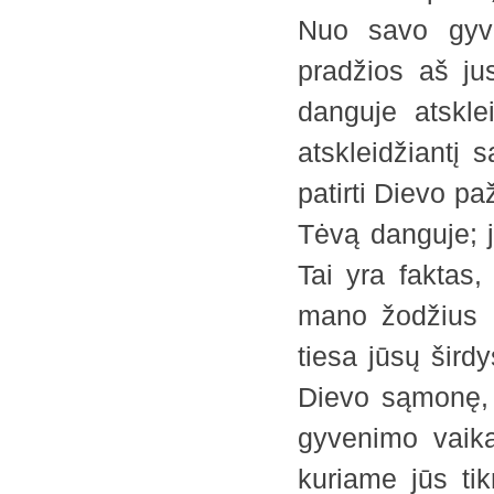
Nuo savo gyve
pradžios aš ju
danguje atskl
atskleidžiantį
patirti Dievo pa
Tėvą danguje; 
Tai yra faktas,
mano žodžius d
tiesa jūsų šird
Dievo sąmonę, 
gyvenimo vaika
kuriame jūs tikr