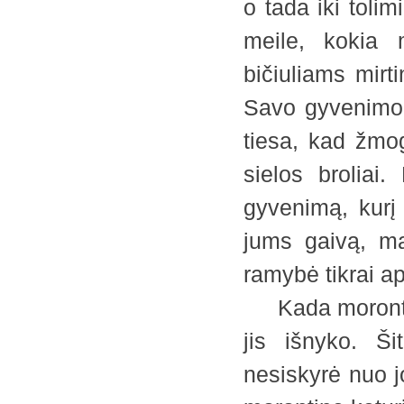
o tada iki toli
meile, kokia 
bičiuliams mirt
Savo gyvenimo d
tiesa, kad žmo
sielos broliai
gyvenimą, kurį
jums gaivą, ma
ramybė tikrai a
Kada morontini
jis išnyko. Š
nesiskyrė nuo j