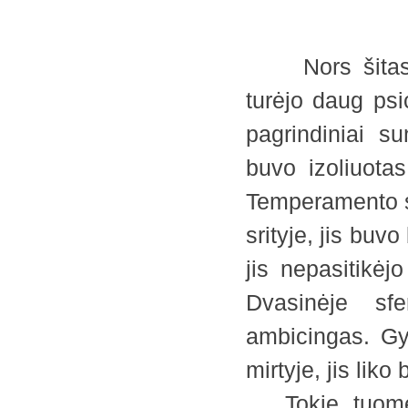
Nors šitas sav
turėjo daug psi
pagrindiniai s
buvo izoliuotas
Temperamento sf
srityje, jis buv
jis nepasitikėj
Dvasinėje sfe
ambicingas. Gyv
mirtyje, jis liko
Tokie, tuomet, 