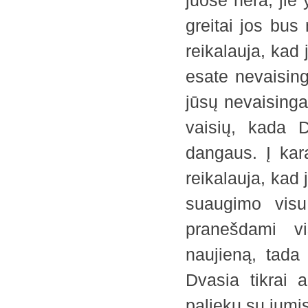
juose nėra; ji
greitai jos bus
reikalauja, kad 
esate nevaising
jūsų nevaisinga
vaisių, kada D
dangaus. Į kara
reikalauja, kad
suaugimo visu
pranešdami vi
naujieną, tada
Dvasia tikrai 
palieku su jum