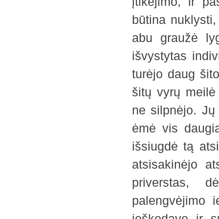
įtikėjimo, ir p
būtina nuklysti,
abu graužė lyg
išvystytas indiv
turėjo daug šito
šitų vyrų meilė
ne silpnėjo. Jų
ėmė vis daugiau
išsiugdė tą ats
atsisakinėjo a
priverstas, d
palengvėjimo ie
ieškodavo ir 