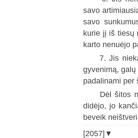
savo artimiausia
savo sunkumus 
kurie jį iš ties
karto nenuėjo 
7. Jis niekada
gyvenimą, galų 
padalinami per
Dėl šitos nuol
didėjo, jo kanči
beveik neištver
[2057]▼