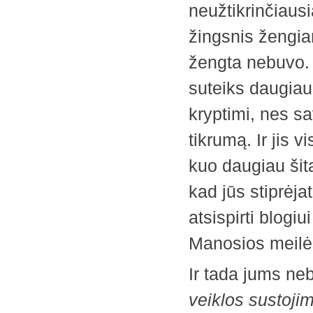
neužtikrinčiausi
žingsnis žengiam
žengta nebuvo. 
suteiks daugiau
kryptimi, nes s
tikrumą. Ir jis v
kuo daugiau šita
kad jūs stiprėja
atsispirti blogiu
Manosios meilės
Ir tada jums n
veiklos sustoji