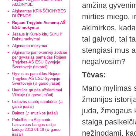
amžiną gyvenimą
AMŽINYBĖ
Algimantas KRIKŠČIONYBĖS
mirties miego, ir
DUŽENOS
Rojaus Trejybės Asmenų-AŠ
akimirkos, kada 
ESU mokymai
Jėzaus ir Kūrėjo kitų Sūnų ir
tai galvoti, tai
Dukrų mokymai
Algimanto mokymai
stengiasi mus ap
Algimanto pamokomieji žodžiai
per gyvąsias pamaldas Rojaus
negalvosim?
Trejybės-AŠ ESU Gyvojoje
Šventovėje (tekstai)
Tėvas:
Gyvosios pamaldos Rojaus
Trejybės-AŠ ESU Gyvojoje
Šventovėje (♫ garso įrašai)
Mano mylimas sū
Urantijos grupės užsiėmimai
Vilniuje (♫ garso įrašai)
žmonijos istorij
Lietuvos urantų sambūriai (♫
garso įrašai)
juda, žmogaus k
Dainos (♫ muzikos įrašai)
Pokalbis su Algimantu
staiga pasikeiči
Laisvosios bangos radijo
laidoje 2013 01 18 (♫ garso
nežinodami, kad
įrašai)