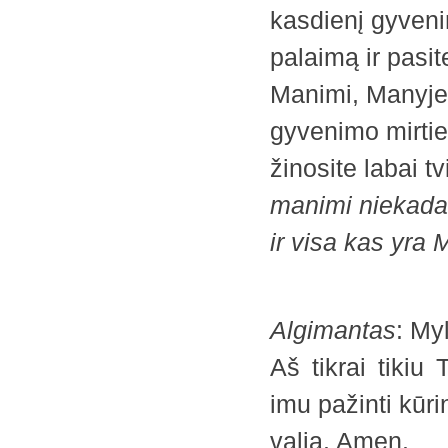
kasdienį gyveni
palaimą ir pasi
Manimi, Manyje,
gyvenimo mirties
žinosite labai t
manimi niekada 
ir visa kas yra 
Algimantas
: My
Aš tikrai tiki
imu pažinti kūrin
valia. Amen.