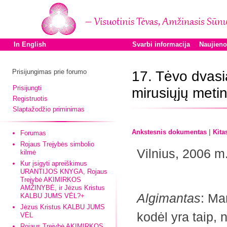
In English
Svarbi informacija
Naujien
Prisijungimas prie forumo
17. Tėvo dvasia
Prisijungti
mirusiųjų meti
Registruotis
Slaptažodžio priminimas
|
Ankstesnis dokumentas
Kita
Forumas
Rojaus Trejybės simbolio
Vilnius, 2006 m
kilmė
Kur įsigyti apreiškimus
URANTIJOS KNYGA, Rojaus
Trejybė AKIMIRKOS
AMŽINYBĖ, ir Jėzus Kristus
Algimantas
: Ma
KALBU JUMS VĖL?+
Jėzus Kristus KALBU JUMS
kodėl yra taip, 
VĖL
Rojaus Trejybė AKIMIRKOS