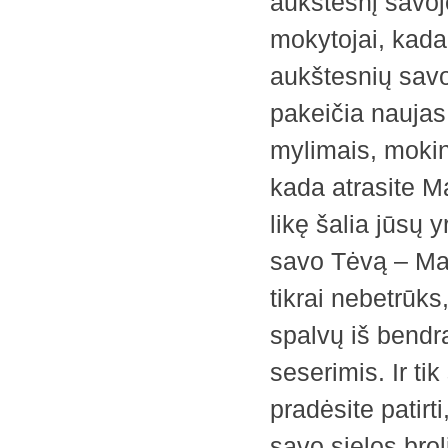
aukštesnį savojo
mokytojai, kada
aukštesnių savoj
pakeičia naujas
mylimais, mokini
kada atrasite Ma
likę šalia jūsų y
savo Tėvą – Man
tikrai nebetrūks
spalvų iš bendra
seserimis. Ir ti
pradėsite patirt
savo sielos brol