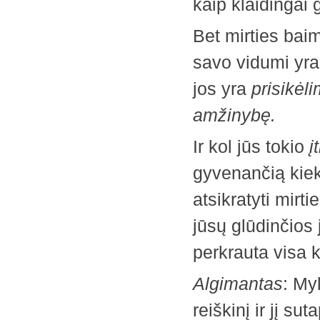
kaip klaidingai g
Bet mirties bai
savo vidumi yra 
jos yra
prisikėl
amžinybę.
Ir kol jūs tokio
į
gyvenančią kiekv
atsikratyti mir
jūsų glūdinčios
perkrauta visa 
Algimantas
: My
reiškinį ir jį s