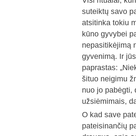
Visi ritualai, ku
suteiktų savo p
atsitinka tokiu
kūno gyvybei pal
nepasitikėjimą n
gyvenimą. Ir jū
paprastas: „Niek
šituo neigimu 
nuo jo pabėgti, d
užsiėmimais, dar
O kad save patei
pateisinančių p