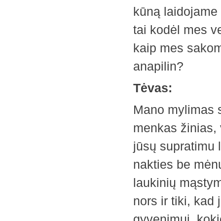
kūną laidojame 
tai kodėl mes ve
kaip mes sakome
anapilin?
Tėvas:
Mano mylimas sū
menkas žinias,
jūsų ­supratimu
nakties be mėnu
laukinių mąstym
nors ir tiki, ka
gyvenimui, koki