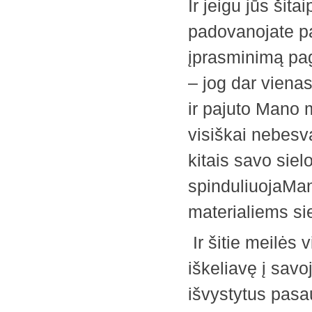
Ir jeigu jūs šita
padovanojate pa
įprasminimą pa
– jog dar vien
ir pajuto Mano me
visiškai nebesv
kitais savo sielo
spinduliuojaMan
materialiems sie
Ir šitie meilės v
iškeliavę į savo
išvystytus pasau