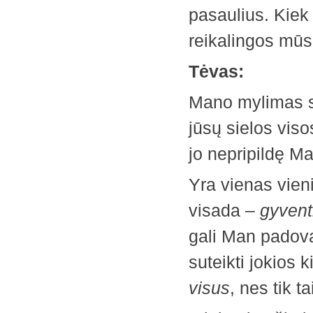
pasaulius. Kiek
reikalingos mūsų
Tėvas:
Mano mylimas sū
jūsų sielos visos
jo nepripildę M
Yra vienas vieni
visada –
gyvent
gali Man padova
suteikti jokios 
visus
, nes tik t