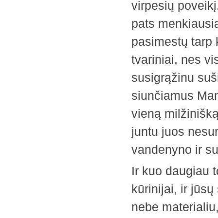
virpesių poveik
pats menkiausia
pasimestų tarp k
tvariniai, nes vi
susigrąžinu suši
siunčiamus Manos
vieną milžinišką
juntu juos nesu
vandenyno ir su
Ir kuo daugiau t
kūrinijai, ir jū
nebe materialiu,