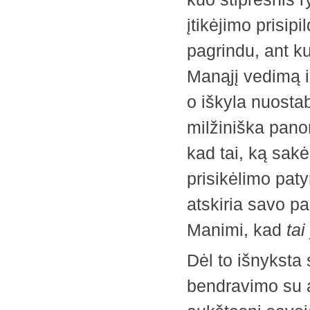
įtikėjimo prisipi
pagrindu, ant ku
Manąjį vedimą iš
o iškyla nuosta
milžiniška panora
kad tai, ką sakė
prisikėlimo pat
atskiria savo pa
Manimi, kad
tai
Dėl to išnyksta 
bendravimo su a