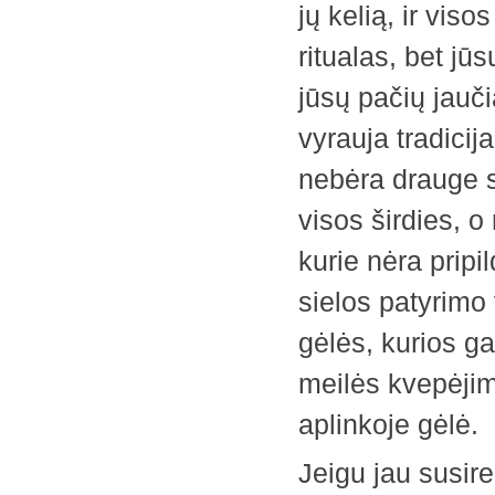
jų kelią, ir viso
ritualas, bet jūs
jūsų pačių jauči
vyrauja tradicij
nebėra drauge s
visos širdies, o 
kurie nėra pripi
sielos patyrimo
gėlės, kurios ga
meilės kvepėjimo
aplinkoje gėlė.
Jeigu jau susir