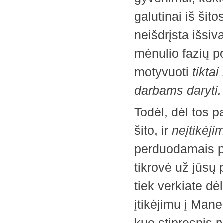
galutinai iš šit
neišdrįsta išsiva
mėnulio fazių p
motyvuoti
tikta
darbams daryti.
Todėl, dėl tos p
šito, ir
neįtikėji
perduodamais pe
tikrovė už jūsų 
tiek verkiate d
įtikėjimu į Mane,
kuo stipresnis 