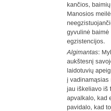
kančios, baimių,
Manosios meilės 
neegzistuojanči
gyvulinė baimė 
egzistencijos.
Algimantas
: My
aukštesnį savoj
laidotuvių apei
į vadinamąsias m
jau iškeliavo iš
apvalkalo, kad e
pavidalo, kad to