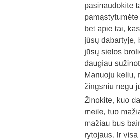
pasinaudokite t
pamąstytumėte n
bet apie tai, k
jūsų dabartyje, b
jūsų sielos brol
daugiau ­sužinot
Manuoju keliu, 
žingsniu negu j
Žinokite, kuo d
meile, tuo maži
mažiau bus baim
rytojaus. Ir visa