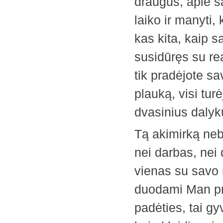
draugus, apie s
laiko ir manyti,
kas kita, kaip s
susidūręs su rea
tik pradėjote sa
plauką, visi tur
dvasinius dalyk
Tą akimirką neb
nei darbas, nei
vienas su savo 
duodami Man prie
padėties, tai gy