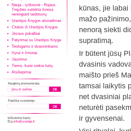
Nauja - ryškesnė - Rojaus
kūnas, jie labai
Trejybės suteikta šviesa
nerengiant laidotuvių
mažo pažinimo, 
Urantijos Knygos atsiradimas
Citatos iš Urantijos Knygos
nenorą siekti di
Jėzaus pokalbiai
supratimą.
Patyrimai su Urantijos Knyga
Teologams ir dvasininkams
Ir būtent jūsų P
Vyrui ir žmonai
Jaunimui
dvasinis vadovas
Tiems, kurie siekia turtų
Atsiliepimai
maišto prieš Man
Naujienų prenumerata:
tamsai laikytis 
net dvasiniai p
Paieška svetainėje:
neturėti pasekm
ir gyvensenai.
Ieškokime kartu
El.p.
info@urantija.lt