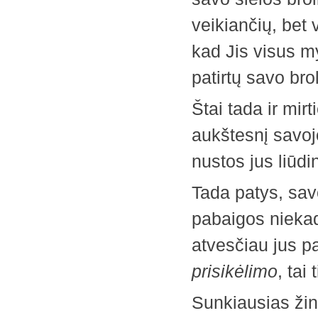
veikiančių, bet
kad Jis visus myl
patirtų savo bro
Štai tada ir mirt
aukštesnį savoj
nustos jus liūdin
Tada patys, savo
pabaigos niekad
atvesčiau jus pa
prisikėlimo
, tai
Sunkiausias ži