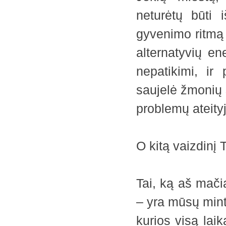
neturėtų būti 
gyvenimo ritmą i
alternatyvių ene
nepatikimi, ir
saujelė žmonių 
problemų ateityj
O kitą vaizdinį
Tai, ką aš mači
– yra mūsų mint
kurios visą lai