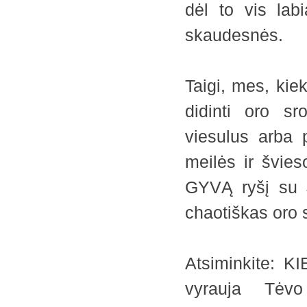
dėl to vis lab
skaudesnės.
Taigi, mes, kie
didinti oro sr
viesulus arba 
meilės ir švie
GYVĄ ryšį su J
chaotiškas oro 
Atsiminkite: K
vyrauja Tėvo