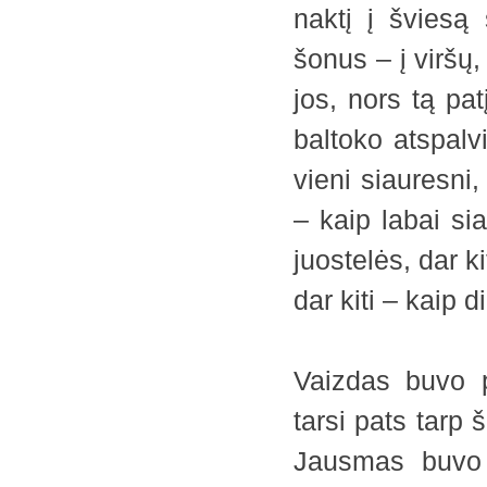
naktį į šviesą 
šonus – į viršų, 
jos, nors tą pat
baltoko atspalv
vieni siauresni, 
– kaip labai sia
juostelės, dar ki
dar kiti – kaip di
Vaizdas buvo p
tarsi pats tarp 
Jausmas buvo 