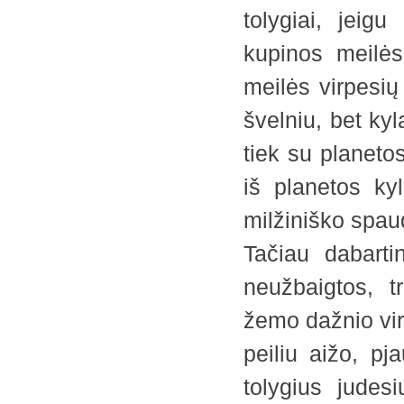
tolygiai, jeig
kupinos meilės
meilės virpesių
švelniu, bet kyl
tiek su planeto
iš planetos ky
milžiniško spaud
Tačiau dabarti
neužbaigtos, t
žemo dažnio virp
peiliu aižo, pj
tolygius judesi