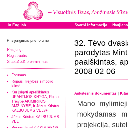
In English
Svarbi informacija
Naujien
Prisijungimas prie forumo
32. Tėvo dvasi
Prisijungti
parodytas Minti
Registruotis
paaiškintas, ap
Slaptažodžio priminimas
2008 02 06
Forumas
Rojaus Trejybės simbolio
kilmė
Kur įsigyti apreiškimus
|
Ankstesnis dokumentas
Kita
URANTIJOS KNYGA, Rojaus
Trejybė AKIMIRKOS
Mano mylimieji
AMŽINYBĖ, ir Jėzus Kristus
KALBU JUMS VĖL?+
mokydamas man
Jėzus Kristus KALBU JUMS
VĖL
projekcija, sute
Rojaus Trejybė AKIMIRKOS