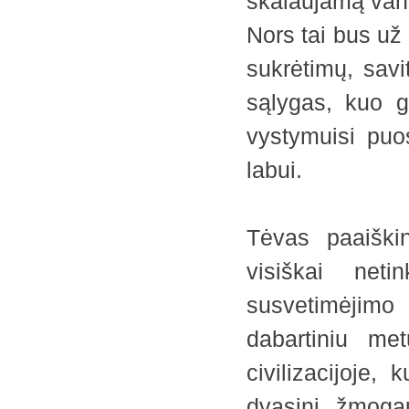
skalaujamą van
Nors tai bus už 
sukrėtimų, savi
sąlygas, kuo ge
vystymuisi puos
labui.
Tėvas paaiškin
visiškai net
susvetimėjimo
dabartiniu met
civilizacijoje,
dvasinį žmoga