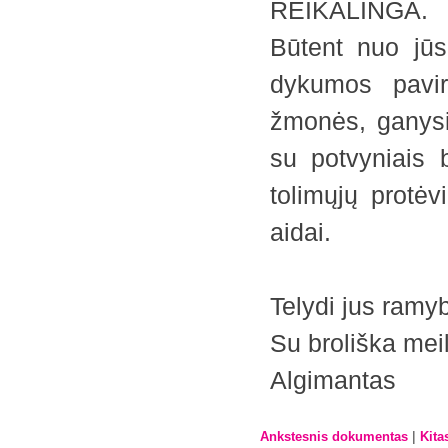
REIKALINGA.
Būtent nuo jū
dykumos pavir
žmonės, ganysis
su potvyniais 
tolimųjų protėv
aidai.
Telydi jus ramy
Su broliška mei
Algimantas
|
Ankstesnis dokumentas
Kita