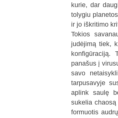
kurie, dar daug
tolygiu planeto
ir jo iškritimo k
Tokios savanau
judėjimą tiek, 
konfigūraciją.
panašus į virusų
savo netaisykl
tarpusavyje su
aplink saulę b
sukelia chaosą 
formuotis audrų