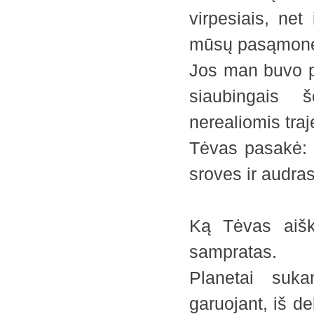
virpesiais, ne
mūsų pasąmonės 
Jos man buvo pa
siaubingais šo
nerealiomis tra
Tėvas pasakė: “
sroves ir audras
Ką Tėvas aiški
sampratas.
Planetai suka
garuojant, iš d