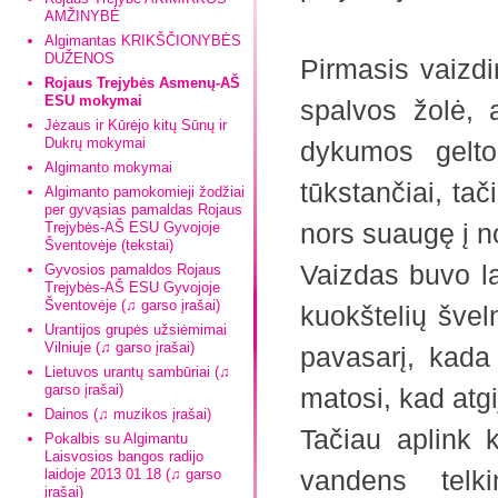
AMŽINYBĖ
Algimantas KRIKŠČIONYBĖS
DUŽENOS
Pirmasis vaizdi
Rojaus Trejybės Asmenų-AŠ
ESU mokymai
spalvos žolė, a
Jėzaus ir Kūrėjo kitų Sūnų ir
Dukrų mokymai
dykumos gelto
Algimanto mokymai
tūkstančiai, ta
Algimanto pamokomieji žodžiai
per gyvąsias pamaldas Rojaus
nors suaugę į no
Trejybės-AŠ ESU Gyvojoje
Šventovėje (tekstai)
Vaizdas buvo l
Gyvosios pamaldos Rojaus
Trejybės-AŠ ESU Gyvojoje
Šventovėje (♫ garso įrašai)
kuokštelių švel
Urantijos grupės užsiėmimai
Vilniuje (♫ garso įrašai)
pavasarį, kada 
Lietuvos urantų sambūriai (♫
garso įrašai)
matosi, kad atg
Dainos (♫ muzikos įrašai)
Tačiau aplink k
Pokalbis su Algimantu
Laisvosios bangos radijo
vandens telki
laidoje 2013 01 18 (♫ garso
įrašai)