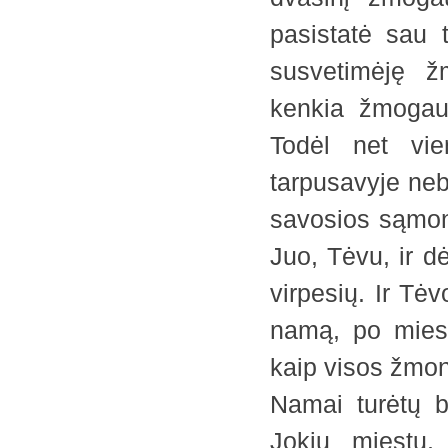
pasistatė sau 
susvetimėję 
kenkia žmogaus
Todėl net vi
tarpusavyje neb
savosios sąmon
Juo, Tėvu, ir dė
virpesių. Ir Tė
namą, po miest
kaip visos žmoni
Namai turėtų b
Jokių miestų,