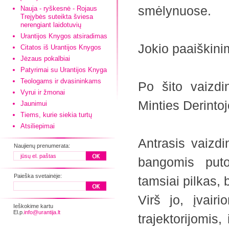
smėlynuose.
Nauja - ryškesnė - Rojaus
Trejybės suteikta šviesa
nerengiant laidotuvių
Urantijos Knygos atsiradimas
Jokio paaiškin
Citatos iš Urantijos Knygos
Jėzaus pokalbiai
Patyrimai su Urantijos Knyga
Teologams ir dvasininkams
Po šito vaizdi
Vyrui ir žmonai
Minties Derintoj
Jaunimui
Tiems, kurie siekia turtų
Atsiliepimai
Antrasis vaizdi
Naujienų prenumerata:
bangomis puto
Paieška svetainėje:
tamsiai pilkas, 
Virš jo, įvairi
Ieškokime kartu
El.p.
info@urantija.lt
trajektorijomis,