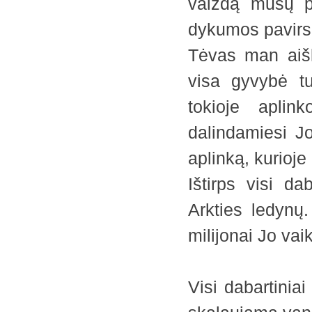
vaizdą mūsų pl
dykumos pavirs 
Tėvas man aišk
visa gyvybė tu
tokioje aplin
dalindamiesi Jo
aplinką, kurioj
Ištirps visi da
Arkties ledynų.
milijonai Jo vai
Visi dabartinia