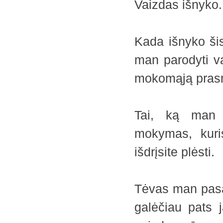
Vaizdas išny
Kada išnyko šis
man parodyti vai
mokomąją pras
Tai, ką man 
mokymas, kuris
išdrįsite plėsti.
Tėvas man pasa
galėčiau pats 