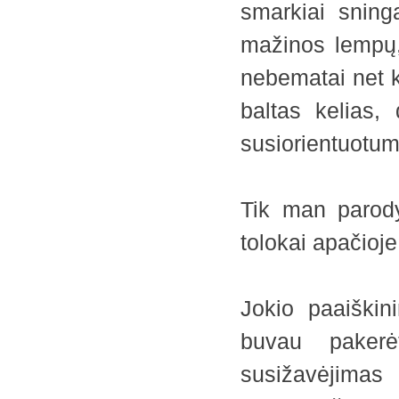
smarkiai sning
mažinos lempų,
nebematai net ke
baltas kelias,
susiorientuotum,
Tik man parody
tolokai apačioj
Jokio paaiškin
buvau paker
susižavėjimas