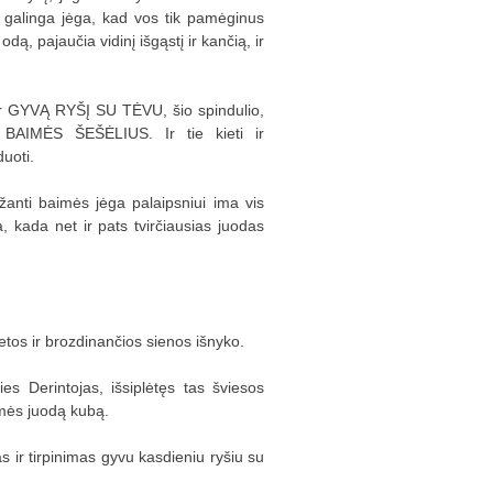
ai galinga jėga, kad vos tik pamėginus
ą, pajaučia vidinį išgąstį ir kančią, ir
per GYVĄ RYŠĮ SU TĖVU, šio spindulio,
i BAIMĖS ŠEŠĖLIUS. Ir tie kieti ir
duoti.
ržanti baimės jėga palaipsniui ima vis
rka, kada net ir pats tvirčiausias juodas
ietos ir brozdinančios sienos išnyko.
s Derintojas, išsiplėtęs tas šviesos
imės juodą kubą.
 ir tirpinimas gyvu kasdieniu ryšiu su