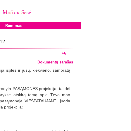
Rėmimas
 12
Dokumentų sąrašas
ja išplės ir jūsų, kiekvieno, sampratą
arodyta PASĄMONĖS projekcija, tai dėl
darykite atskirą temą apie Tėvo man
a pasąmonėje VIEŠPATAUJANTI juoda
a projekcija: