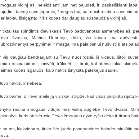
žmogaus vidinį aš, neleidžianti jam net pajudėti, ir pasireiškianti lab
pajudinti baimę savo jėgomis, žmogus tuoj pat nusibrozdina savo vidinę od
dar labiau išsigąsta; ir šis kubas dar daugiau suspaudžia vidinį aš.
Ir tiktai tas spindintis dieviškasis Tėvo padovanotas asmenybės aš, 
Tėvo Dvasios, Minties Derintojo, dėka, vis labiau ima apšviest
nubrozdinantys perpynimai ir mazgai ima palaipsniui nušvisti ir atsipalai
Ir vis daugiau bendraujant su Tėvu nuoširdžiai, iš vidaus, šitoji suva
abiau atsipalaiduoti, laisvėti, trūkinėti, ir tirpti, kol ateina tokia akimi
baimės kubas išgaruos, kaip naktis išnyksta patekėjus saulei.
Buvo naktis, ir nebėra.
Buvo baimė, o Tėvo meilė ją visiškai ištirpdė, kad visos perpintų rąstų k
Išnyko realiai žmogaus viduje, nes viską apglėbė Tėvo dvasia, Mintie
spindulys, kuris atsivėrusio Tėvui žmogaus gyvo ryšio dėka ir tirpdo ba
Ir mums, kiekvienam, tinka šito juodo pasąmoninės baimės minkštinimas
Tėvu.