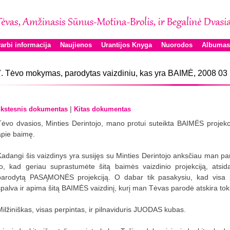
arbi informacija
Naujienos
Urantijos Knyga
Nuorodos
Albumas
. Tėvo mokymas, parodytas vaizdiniu, kas yra BAIMĖ, 2008 03
|
kstesnis dokumentas
Kitas dokumentas
Tėvo dvasios, Minties Derintojo, mano protui suteikta BAIMĖS projekci
apie baimę.
Kadangi šis vaizdinys yra susijęs su Minties Derintojo anksčiau man p
to, kad geriau suprastumėte šitą baimės vaizdinio projekciją, atsi
parodytą PASĄMONĖS projekciją. O dabar tik pasakysiu, kad vis
spalva ir apima šitą BAIMĖS vaizdinį, kurį man Tėvas parodė atskira toki
Milžiniškas, visas perpintas, ir pilnaviduris JUODAS kubas.