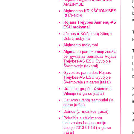
Į
AMŽINYBĖ
Algimantas KRIKŠČIONYBĖS
DUŽENOS
Rojaus Trejybės Asmenų-AŠ
ESU mokymai
Jėzaus ir Kūrėjo kitų Sūnų ir
Dukrų mokymai
Algimanto mokymai
Algimanto pamokomieji žodžiai
per gyvąsias pamaldas Rojaus
Trejybės-AŠ ESU Gyvojoje
b
Šventovėje (tekstai)
Gyvosios pamaldos Rojaus
Trejybės-AŠ ESU Gyvojoje
Šventovėje (♫ garso įrašai)
Urantijos grupės užsiėmimai
Vilniuje (♫ garso įrašai)
Lietuvos urantų sambūriai (♫
garso įrašai)
Dainos (♫ muzikos įrašai)
Pokalbis su Algimantu
Laisvosios bangos radijo
laidoje 2013 01 18 (♫ garso
įrašai)