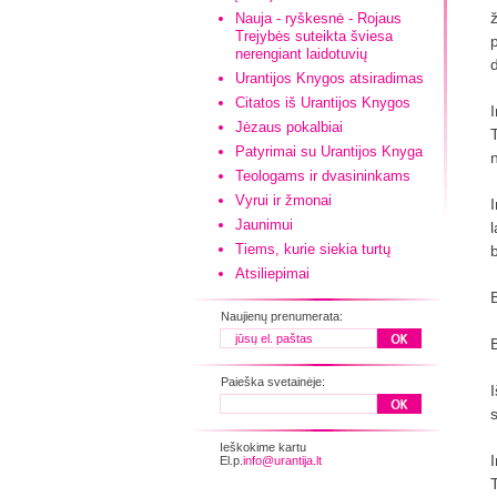
Nauja - ryškesnė - Rojaus
Trejybės suteikta šviesa
nerengiant laidotuvių
Urantijos Knygos atsiradimas
Citatos iš Urantijos Knygos
Jėzaus pokalbiai
Patyrimai su Urantijos Knyga
Teologams ir dvasininkams
Vyrui ir žmonai
Jaunimui
l
Tiems, kurie siekia turtų
Atsiliepimai
Naujienų prenumerata:
Paieška svetainėje:
Ieškokime kartu
El.p.
info@urantija.lt