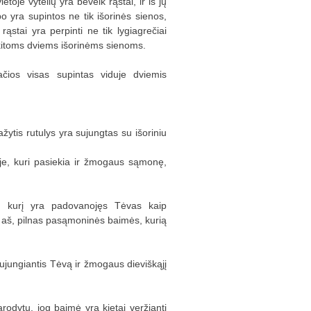
etoje vytelių yra beveik rąstai, ir iš jų
o yra supintos ne tik išorinės sienos,
rąstai yra perpinti ne tik lygiagrečiai
 kitoms dviems išorinėms sienoms.
čios visas supintas viduje dviemis
žytis rutulys yra sujungtas su išoriniu
joje, kuri pasiekia ir žmogaus sąmonę,
š, kurį yra padovanojęs Tėvas kaip
s aš, pilnas pasąmoninės baimės, kurią
ujungiantis Tėvą ir žmogaus dieviškąjį
rodytų, jog baimė yra kietai veržianti