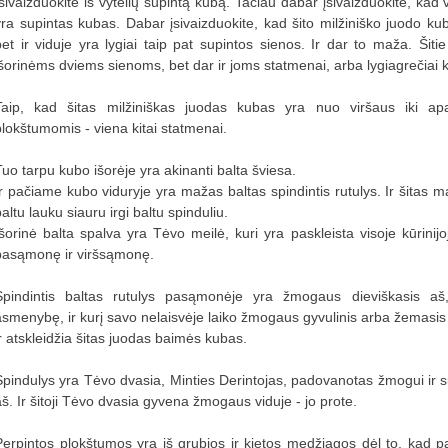
sivaizduokite iš vytelių supintą kubą. Tačiau dabar įsivaizduokite, kad vi
yra supintas kubas. Dabar įsivaizduokite, kad šito milžiniško juodo kub
bet ir viduje yra lygiai taip pat supintos sienos. Ir dar to maža. Šitie 
išorinėms dviems sienoms, bet dar ir joms statmenai, arba lygiagrečiai
Taip, kad šitas milžiniškas juodas kubas yra nuo viršaus iki apa
plokštumomis - viena kitai statmenai.
Tuo tarpu kubo išorėje yra akinanti balta šviesa.
Ir pačiame kubo viduryje yra mažas baltas spindintis rutulys. Ir šitas ma
altu lauku siauru irgi baltu spinduliu.
Išorinė balta spalva yra Tėvo meilė, kuri yra paskleista visoje kūrini
pasąmonę ir viršsąmonę.
Spindintis baltas rutulys pasąmonėje yra žmogaus dieviškasis a
asmenybę, ir kurį savo nelaisvėje laiko žmogaus gyvulinis arba žemasi
ir atskleidžia šitas juodas baimės kubas.
Spindulys yra Tėvo dvasia, Minties Derintojas, padovanotas žmogui ir s
aš. Ir šitoji Tėvo dvasia gyvena žmogaus viduje - jo prote.
Perpintos plokštumos yra iš grubios ir kietos medžiagos dėl to, kad pa