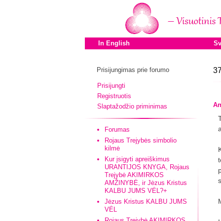
In English
Sv
Prisijungimas prie forumo
37
Prisijungti
Registruotis
An
Slaptažodžio priminimas
Forumas
Rojaus Trejybės simbolio
kilmė
Kur įsigyti apreiškimus
URANTIJOS KNYGA, Rojaus
Trejybė AKIMIRKOS
AMŽINYBĖ, ir Jėzus Kristus
KALBU JUMS VĖL?+
Jėzus Kristus KALBU JUMS
VĖL
Rojaus Trejybė AKIMIRKOS