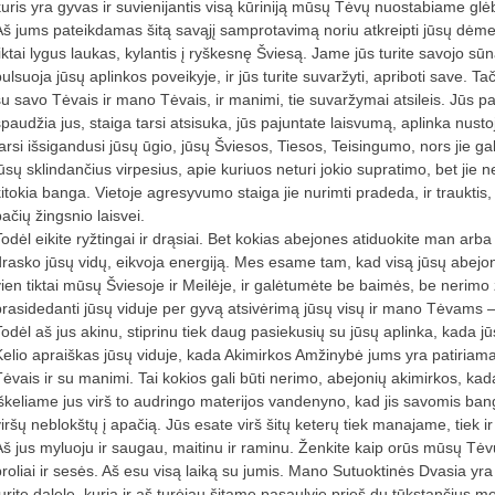
kuris yra gyvas ir suvienijantis visą kūriniją mūsų Tėvų nuostabiame glė
Aš jums pateikdamas šitą savąjį samprotavimą noriu atkreipti jūsų dėmes
tiktai lygus laukas, kylantis į ryškesnę Šviesą. Jame jūs turite savojo s
ulsuoja jūsų aplinkos poveikyje, ir jūs turite suvaržyti, apriboti save. T
u savo Tėvais ir mano Tėvais, ir manimi, tie suvaržymai atsileis. Jūs pati
paudžia jus, staiga tarsi atsisuka, jūs pajuntate laisvumą, aplinka nustoja
arsi išsigandusi jūsų ūgio, jūsų Šviesos, Tiesos, Teisingumo, nors jie gali
jūsų sklindančius virpesius, apie kuriuos neturi jokio supratimo, bet jie
kitokia banga. Vietoje agresyvumo staiga jie nurimti pradeda, ir traukti
ačių žingsnio laisvei.
Todėl eikite ryžtingai ir drąsiai. Bet kokias abejones atiduokite man a
drasko jūsų vidų, eikvoja energiją. Mes esame tam, kad visą jūsų abejo
vien tiktai mūsų Šviesoje ir Meilėje, ir galėtumėte be baimės, be nerimo 
prasidedanti jūsų viduje per gyvą atsivėrimą jūsų visų ir mano Tėvams 
Todėl aš jus akinu, stiprinu tiek daug pasiekusių su jūsų aplinka, kada j
Kelio apraiškas jūsų viduje, kada Akimirkos Amžinybė jums yra patiriama
Tėvais ir su manimi. Tai kokios gali būti nerimo, abejonių akimirkos, k
iškeliame jus virš to audringo materijos vandenyno, kad jis savomis bang
viršų neblokštų į apačią. Jūs esate virš šitų keterų tiek manajame, tiek 
Aš jus myluoju ir saugau, maitinu ir raminu. Ženkite kaip orūs mūsų Tėv
broliai ir sesės. Aš esu visą laiką su jumis. Mano Sutuoktinės Dvasia yra
urite dalelę, kurią ir aš turėjau šitame pasaulyje prieš du tūkstančius met