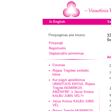
In English
Sv
Prisijungimas prie forumo
33
šv
Prisijungti
Registruotis
Slaptažodžio priminimas
An
Forumas
D
Rojaus Trejybės simbolio
kilmė
Kur įsigyti apreiškimus
URANTIJOS KNYGA, Rojaus
Trejybė AKIMIRKOS
AMŽINYBĖ, ir Jėzus Kristus
KALBU JUMS VĖL?+
Jėzus Kristus KALBU JUMS
VĖL
Rojaus Trejybė AKIMIRKOS