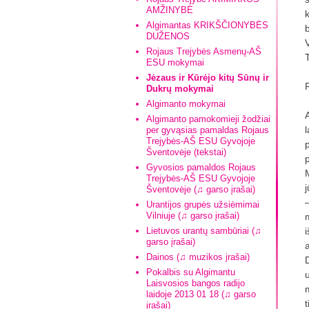
AMŽINYBĖ
k
Algimantas KRIKŠČIONYBĖS
DUŽENOS
Rojaus Trejybės Asmenų-AŠ
T
ESU mokymai
Jėzaus ir Kūrėjo kitų Sūnų ir
Dukrų mokymai
Algimanto mokymai
Algimanto pamokomieji žodžiai
per gyvąsias pamaldas Rojaus
Trejybės-AŠ ESU Gyvojoje
Šventovėje (tekstai)
Gyvosios pamaldos Rojaus
Trejybės-AŠ ESU Gyvojoje
Šventovėje (♫ garso įrašai)
Urantijos grupės užsiėmimai
Vilniuje (♫ garso įrašai)
m
Lietuvos urantų sambūriai (♫
garso įrašai)
Dainos (♫ muzikos įrašai)
Pokalbis su Algimantu
u
Laisvosios bangos radijo
laidoje 2013 01 18 (♫ garso
įrašai)