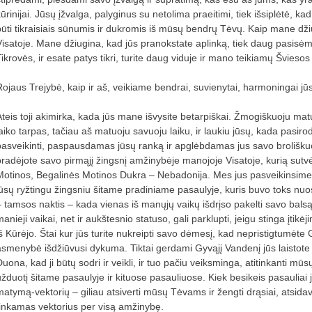
ūrinijai. Jūsų įžvalga, palyginus su netolima praeitimi, tiek išsiplėtė, ka
būti tikraisiais sūnumis ir dukromis iš mūsų bendrų Tėvų. Kaip mane dži
Visatoje. Mane džiugina, kad jūs pranokstate aplinką, tiek daug pasisė
ikrovės, ir esate patys tikri, turite daug viduje ir mano teikiamų Šviesos 
Rojaus Trejybė, kaip ir aš, veikiame bendrai, suvienytai, harmoningai jūs
Ateis toji akimirka, kada jūs mane išvysite betarpiškai. Žmogiškuoju matu 
laiko tarpas, tačiau aš matuoju savuoju laiku, ir laukiu jūsų, kada pasir
pasveikinti, paspausdamas jūsų ranką ir apglėbdamas jus savo broliškuoj
pradėjote savo pirmąjį žingsnį amžinybėje manojoje Visatoje, kurią sutv
Motinos, Begalinės Motinos Dukra – Nebadonija. Mes jus pasveikinsime
jūsų ryžtingu žingsniu šitame pradiniame pasaulyje, kuris buvo toks nuo
– tamsos naktis – kada vienas iš manųjų vaikų išdrįso pakelti savo balsą ne
anieji vaikai, net ir aukštesnio statuso, gali parklupti, jeigu stinga įti
iš Kūrėjo. Štai kur jūs turite nukreipti savo dėmesį, kad nepristigtumėt
asmenybė išdžiūvusi dykuma. Tiktai gerdami Gyvąjį Vandenį jūs laistot
Duona, kad ji būtų sodri ir veikli, ir tuo pačiu veiksminga, atitinkanti 
žduotį šitame pasaulyje ir kituose pasauliuose. Kiek besikeis pasauliai jūs
matymą-vektorių – giliau atsiverti mūsų Tėvams ir žengti drąsiai, atsidav
tinkamas vektorius per visą amžinybę.