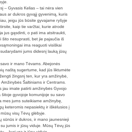
byje.
į – Gyvasis Kelias – tai nėra vien
ūnaus ar dukros gyvąjį gyvenimą, kuris
ačiau, jeigu jūs būsite gyvajame ryšyje
rsite, kaip tie varžtai, kurie atrodė
 jus gąsdinti, o pati ima atsitraukti,
 šito nesuprasti, bet jie pajaučia iš
 nesąmoningai ima reaguoti visiškai
s, sudarydami jums didesnį lauką jūsų
rba savo ir mano Tėvams. Abejonės
nių naštą sugertume, kad jūs liktumėte
žengti žingsnį ten, kur yra amžinybė,
– Amžinybės Šaltiniams ir Centrams.
ūs jau imate patirti amžinybės Gyvojo
 šitoje gyvojoje komunijoje su savo
ada mes jums suteikiame amžinybę,
ų keteromis nepasiektų ir iškėlusios į
ir mūsų visų Tėvų glėbyje.
ų sūnūs ir dukros, ir mano jaunesnieji
 su jumis ir jūsų viduje. Mūsų Tėvų jūs
ų – kuri yra ir jūsų viduje.