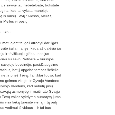
d jūs savyje jau nebetelpate, trokštate
ugina, kad tai vyksta manojoje
mę iš mūsų Tėvų Šviesos, Meilės,
ir Meilės virpesių.
ų labui.
matuojant tai gali atrodyti dar ilgas
odysite šalia manęs, kada aš galėsiu jus
u ir tėviškuoju glėbiu, nes jūs
ėriau su savo Partnere – Kūrinijos
 savojoje buveinėje, pasidžiaugsime
stabus, bet jį apgobė tamsos šešėliai
t ir prieš Tėvą. Tai tiktai liudija, kad
kėjimo gelmės viduje, ir Gyvojo Vandens
e Gyvojo Vandens, kad nebūtų jūsų
e savąją asmenybę ir maitinate Gyvąja
mūsų Tėvų valios vykdymo numatytą jums
 visą laiką turėsite vieną ir tą patį
us vedimui iš vidaus – ir tai bus