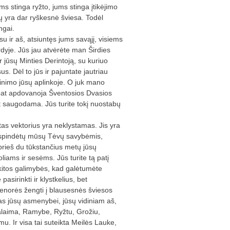
s stinga ryžto, jums stinga įtikėjimo
jų yra dar ryškesnė šviesa. Todėl
ngai.
u ir aš, atsiuntęs jums savąjį, visiems
rdyje. Jūs jau atvėrėte man Širdies
r jūsų Minties Derintoją, su kuriuo
. Dėl to jūs ir pajuntate jautriau
inimo jūsų aplinkoje. O juk mano
p pat apdovanoja Šventosios Dvasios
pat saugodama. Jūs turite tokį nuostabų
tas vektorius yra neklystamas. Jis yra
tsispindėtų mūsų Tėvų savybėmis,
 prieš du tūkstančius metų jūsų
iams ir sesėms. Jūs turite tą patį
 kitos galimybės, kad galėtumėte
pasirinkti ir klystkelius, bet
norės žengti į blausesnės šviesos
das jūsų asmenybei, jūsų vidiniam aš,
alaima, Ramybe, Ryžtu, Grožiu,
u. Ir visa tai suteikta Meilės Lauke,