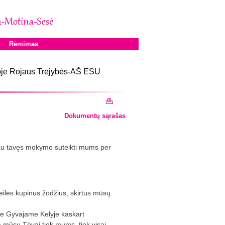
Rėmimas
oje Rojaus Trejybės-AŠ ESU
Dokumentų sąrašas
au tavęs mokymo suteikti mums per
eilės kupinus žodžius, skirtus mūsų
sate Gyvajame Kelyje kaskart
a mūsų Tėvai tiek mums, tiek visai