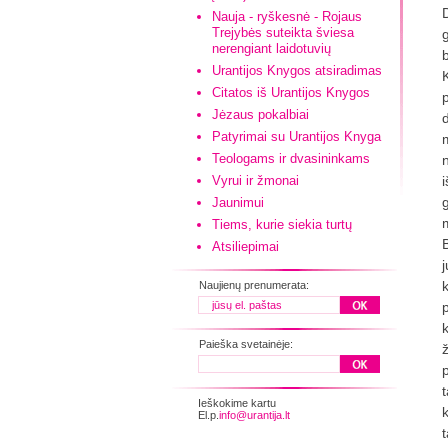
Nauja - ryškesnė - Rojaus
Trejybės suteikta šviesa
nerengiant laidotuvių
Urantijos Knygos atsiradimas
Citatos iš Urantijos Knygos
Jėzaus pokalbiai
Patyrimai su Urantijos Knyga
Teologams ir dvasininkams
Vyrui ir žmonai
Jaunimui
Tiems, kurie siekia turtų
Atsiliepimai
Naujienų prenumerata:
Paieška svetainėje:
ž
Ieškokime kartu
El.p.
info@urantija.lt