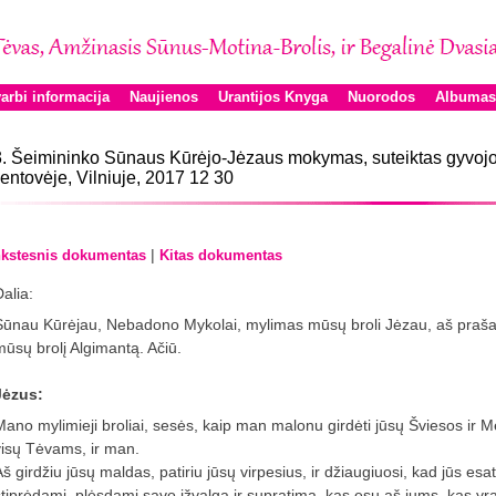
arbi informacija
Naujienos
Urantijos Knyga
Nuorodos
Albumas
. Šeimininko Sūnaus Kūrėjo-Jėzaus mokymas, suteiktas gyvoj
entovėje, Vilniuje, 2017 12 30
|
kstesnis dokumentas
Kitas dokumentas
alia:
Sūnau Kūrėjau, Nebadono Mykolai, mylimas mūsų broli Jėzau, aš praš
mūsų brolį Algimantą. Ačiū.
Jėzus:
Mano mylimieji broliai, sesės, kaip man malonu girdėti jūsų Šviesos ir M
visų Tėvams, ir man.
Aš girdžiu jūsų maldas, patiriu jūsų virpesius, ir džiaugiuosi, kad jūs e
stiprėdami, plėsdami savo įžvalgą ir supratimą, kas esu aš jums, kas yr