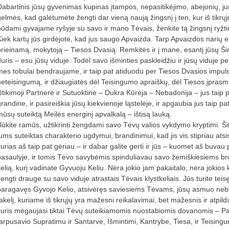
Dabartinis jūsų gyvenimas kupinas įtampos, nepasitikėjimo, abejonių, jum
gelmės, kad galėtumėte žengti dar vieną naują žingsnį į ten, kur iš tikrų
būdami gyvajame ryšyje su savo ir mano Tėvais, ženkite tą žingsnį ryžti
Kiek kartų jūs girdėjote, kad jus saugo Apvaizda. Tarp Apvaizdos narių es
prieinamą, mokytoją – Tiesos Dvasią. Remkitės ir į mane, esantį jūsų Ši
duris – esu jūsų viduje. Todėl savo išminties paskleidžiu ir jūsų viduje pe
mes tobulai bendraujame, ir taip pat atiduodu per Tiesos Dvasios impulsus
neteisingumą, ir džiaugiatės dėl Teisingumo apraiškų, dėl Tiesos įprasm
ištikimoji Partnerė ir Sutuoktinė – Dukra Kūrėja – Nebadonija – jus tai
grandine, ir pasireiškia jūsų kiekvienoje ląstelėje, ir apgaubia jus taip 
mūsų suteiktą Meilės energinį apvalkalą – ištisą lauką.
Būkite ramūs, užtikrinti žengdami savo Tėvų valios vykdymo kryptimi. Ši
jums suteiktas charakterio ugdymui, brandinimui, kad jis vis stipriau a
kurias aš taip pat gėriau – ir dabar galite gerti ir jūs – kuomet aš buvau
pasaulyje, ir tomis Tėvo savybėmis spinduliavau savo žemiškiesiems brol
kelią, kurį vadinate Gyvuoju Keliu. Nėra jokio jam pakaitalo, nėra jokios
engti drauge su savo viduje atrastais Tėvais klystkeliais. Jūs turite teisę 
paragavęs Gyvojo Kelio, atsivėręs saviesiems Tėvams, jūsų asmuo nebe
takelį, kuriame iš tikrųjų yra mažesni reikalavimai, bet mažesnis ir atpil
kuris mėgaujasi tiktai Tėvų suteikiamomis nuostabiomis dovanomis – P
tarpusavio Supratimu ir Santarve, Išmintimi, Kantrybe, Tiesa, ir Teisingum