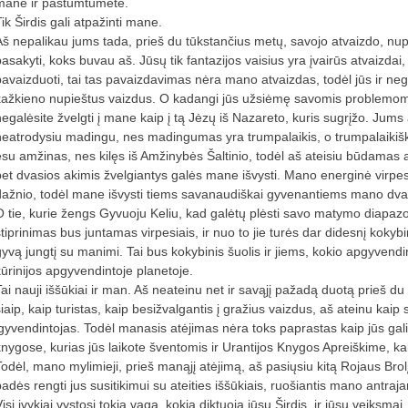
mane ir pastumtumėte.
ik Širdis gali atpažinti mane.
Aš nepalikau jums tada, prieš du tūkstančius metų, savojo atvaizdo, nu
pasakyti, koks buvau aš. Jūsų tik fantazijos vaisius yra įvairūs atvaizdai
pavaizduoti, tai tas pavaizdavimas nėra mano atvaizdas, todėl jūs ir ne
kažkieno nupieštus vaizdus. O kadangi jūs užsiėmę savomis problemomis,
negalėsite žvelgti į mane kaip į tą Jėzų iš Nazareto, kuris sugrįžo. Ju
neatrodysiu madingu, nes madingumas yra trumpalaikis, o trumpalaiki
esu amžinas, nes kilęs iš Amžinybės Šaltinio, todėl aš ateisiu būdamas 
bet dvasios akimis žvelgiantys galės mane išvysti. Mano energinė virpes
dažnio, todėl mane išvysti tiems savanaudiškai gyvenantiems mano dva
O tie, kurie žengs Gyvuoju Keliu, kad galėtų plėsti savo matymo diapazoną 
stiprinimas bus juntamas virpesiais, ir nuo to jie turės dar didesnį kokybi
gyvą jungtį su manimi. Tai bus kokybinis šuolis ir jiems, kokio apgyvendi
kūrinijos apgyvendintoje planetoje.
Tai nauji iššūkiai ir man. Aš neateinu net ir savąjį pažadą duotą prieš 
iaip, kaip turistas, kaip besižvalgantis į gražius vaizdus, aš ateinu kaip 
įgyvendintojas. Todėl manasis atėjimas nėra toks paprastas kaip jūs galite 
knygose, kurias jūs laikote šventomis ir Urantijos Knygos Apreiškime, k
odėl, mano mylimieji, prieš manąjį atėjimą, aš pasiųsiu kitą Rojaus Brolį, 
padės rengti jus susitikimui su ateities iššūkiais, ruošiantis mano antraj
isi įvykiai vystosi tokia vaga, kokią diktuoja jūsų Širdis, ir jūsų veiksma