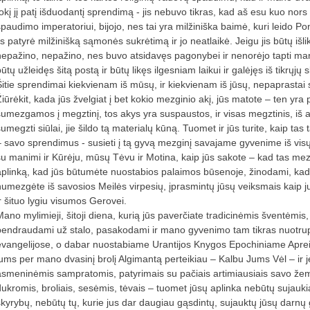
tokį jį patį išduodantį sprendimą - jis nebuvo tikras, kad aš esu kuo nors 
paudimo imperatoriui, bijojo, nes tai yra milžiniška baimė, kuri leido Pont
is patyrė milžinišką sąmonės sukrėtimą ir jo neatlaikė. Jeigu jis būtų išli
nepažino, nepažino, nes buvo atsidavęs pagonybei ir nenorėjo tapti man
ūtų užleidęs šitą postą ir būtų likęs ilgesniam laikui ir galėjęs iš tikrųj
Šitie sprendimai kiekvienam iš mūsų, ir kiekvienam iš jūsų, nepaprastai s
Žiūrėkit, kada jūs žvelgiat į bet kokio mezginio akį, jūs matote – ten yra 
sumezgamos į megztinį, tos akys yra suspaustos, ir visas megztinis, iš a
sumegzti siūlai, jie šildo tą materialų kūną. Tuomet ir jūs turite, kaip ta
– savo sprendimus - susieti į tą gyvą mezginį savajame gyvenime iš visų 
su manimi ir Kūrėju, mūsų Tėvu ir Motina, kaip jūs sakote – kad tas mez
aplinką, kad jūs būtumėte nuostabios palaimos būsenoje, žinodami, kad 
numezgėte iš savosios Meilės virpesių, įprasmintų jūsų veiksmais kaip ju
ir šituo lygiu visumos Gerovei.
Mano mylimieji, šitoji diena, kurią jūs paverčiate tradicinėmis šventėmis
bendraudami už stalo, pasakodami ir mano gyvenimo tam tikras nuotrupas,
evangelijose, o dabar nuostabiame Urantijos Knygos Epochiniame Apreiš
jums per mano dvasinį brolį Algimantą perteikiau – Kalbu Jums Vėl – ir j
asmeninėmis sampratomis, patyrimais su pačiais artimiausiais savo žem
dukromis, broliais, sesėmis, tėvais – tuomet jūsų aplinka nebūtų sujauki
skyrybų, nebūtų tų, kurie jus dar daugiau gąsdintų, sujauktų jūsų darnų g