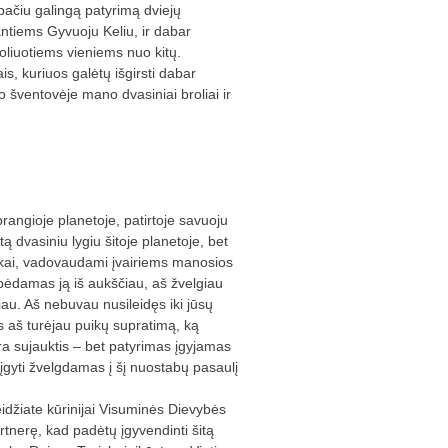
 pačiu galingą patyrimą dviejų
ntiems Gyvuoju Keliu, ir dabar
oliuotiems vieniems nuo kitų.
s, kuriuos galėtų išgirsti dabar
šventovėje mano dvasiniai broliai ir
rangioje planetoje, patirtoje savuoju
ą dvasiniu lygiu šitoje planetoje, bet
vaikai, vadovaudami įvairiems manosios
bėdamas ją iš aukščiau, aš žvelgiau
iau. Aš nebuvau nusileidęs iki jūsų
s aš turėjau puikų supratimą, ką
yra sujauktis – bet patyrimas įgyjamas
 įgyti žvelgdamas į šį nuostabų pasaulį
eidžiate kūrinijai Visuminės Dievybės
rtnerę, kad padėtų įgyvendinti šitą