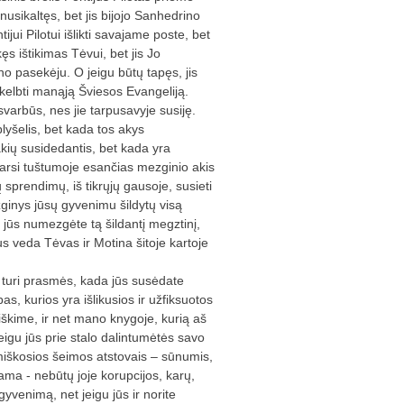
nusikaltęs, bet jis bijojo Sanhedrino
ijui Pilotui išlikti savajame poste, bet
kęs ištikimas Tėvui, bet jis Jo
o pasekėju. O jeigu būtų tapęs, jis
ų skelbti manąją Šviesos Evangeliją.
varbūs, nes jie tarpusavyje susiję.
plyšelis, bet kada tos akys
kių susidedantis, bet kada yra
s tarsi tuštumoje esančias mezginio akis
sprendimų, iš tikrųjų gausoje, susieti
ginys jūsų gyvenimu šildytų visą
jūs numezgėte tą šildantį megztinį,
s veda Tėvas ir Motina šitoje kartoje
, turi prasmės, kada jūs susėdate
 kurios yra išlikusios ir užfiksuotos
kime, ir net mano knygoje, kurią aš
eigu jūs prie stalo dalintumėtės savo
iškosios šeimos atstovais – sūnumis,
ama - nebūtų joje korupcijos, karų,
yvenimą, net jeigu jūs ir norite