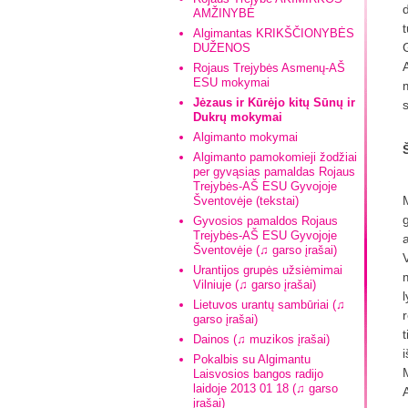
AMŽINYBĖ
Algimantas KRIKŠČIONYBĖS
DUŽENOS
Rojaus Trejybės Asmenų-AŠ
ESU mokymai
Jėzaus ir Kūrėjo kitų Sūnų ir
Dukrų mokymai
Algimanto mokymai
Algimanto pamokomieji žodžiai
per gyvąsias pamaldas Rojaus
Trejybės-AŠ ESU Gyvojoje
Šventovėje (tekstai)
Gyvosios pamaldos Rojaus
Trejybės-AŠ ESU Gyvojoje
Šventovėje (♫ garso įrašai)
Urantijos grupės užsiėmimai
Vilniuje (♫ garso įrašai)
Lietuvos urantų sambūriai (♫
garso įrašai)
Dainos (♫ muzikos įrašai)
Pokalbis su Algimantu
Laisvosios bangos radijo
laidoje 2013 01 18 (♫ garso
įrašai)