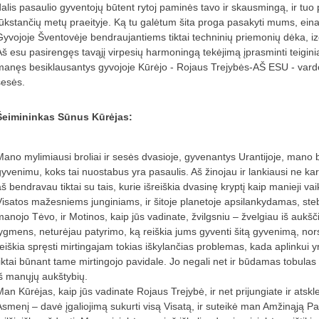
dalis pasaulio gyventojų būtent rytoj paminės tavo ir skausmingą, ir tuo
tūkstančių metų praeityje. Ką tu galėtum šita proga pasakyti mums, eina
Gyvojoje Šventovėje bendraujantiems tiktai techninių priemonių dėka, iz
Aš esu pasirengęs tavąjį virpesių harmoningą tekėjimą įprasminti teiginiai
manęs besiklausantys gyvojoje Kūrėjo - Rojaus Trejybės-AŠ ESU - vardo 
sesės.
Šeimininkas Sūnus Kūrėjas:
Mano mylimiausi broliai ir sesės dvasioje, gyvenantys Urantijoje, mano b
gyvenimu, koks tai nuostabus yra pasaulis. Aš žinojau ir lankiausi ne kart
aš bendravau tiktai su tais, kurie išreiškia dvasinę kryptį kaip manieji 
Visatos mažesniems junginiams, ir šitoje planetoje apsilankydamas, ste
manojo Tėvo, ir Motinos, kaip jūs vadinate, žvilgsniu – žvelgiau iš aukšč
lygmens, neturėjau patyrimo, ką reiškia jums gyventi šitą gyvenimą, nor
reiškia spręsti mirtingajam tokias iškylančias problemas, kada aplinkui 
tiktai būnant tame mirtingojo pavidale. Jo negali net ir būdamas tobulas
iš manųjų aukštybių.
Man Kūrėjas, kaip jūs vadinate Rojaus Trejybė, ir net prijungiate ir atskl
Asmenį – davė įgaliojimą sukurti visą Visatą, ir suteikė man Amžinąją Pa