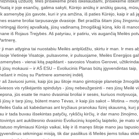
milžinišką užduotį. Mes prisiekėme prieš iškeliaudami, prisiekėme ištiki
Visatą ir joje esančių, galima sakyti, Kūrėjo anūkų ir anūkių gausą, mūsų
tik asmenybę jūs gavote, kuri ir yra amžina, iš paties Kūrėjo, kaip ir aš 
mes esame broliai tarpusavyje dvasioje. Bet pradžia šitam jūsų žingsniui 
mirtingąjį išorinį apvalkalą, jūsų vadinamą žmogiškąjį kūną, kilo iš manos
mane iš Rojaus Trejybės. Aš patyriau, ir patiriu, vis augančią Meilės po
Partnerę,
ir ji man atlygina tai nuostabiu Meilės antplūdžiu, skirtu ir man. Ir mes
visoje Vietinėje Visatoje, pulsavome, ir pulsuojame, Meilės Energijos ga
asmenybes - vienai kitą papildant - savosios Visatos Gerovei, užtikrind
iš jūsų mokausi – ir AŠ ESU – Evoliucinis Planas būtų įgyvendintas tai
įnešant ir mūsų su Partnere asmeninį indėlį.
Ir aš žaviuosi jumis, kaip jūs jau šitoje mano gimtojoje planetoje žmogiš
Šviesos vis ryškėjantis spindulys - jūsų nebeužgesinti - nes jūsų Meilė vi
liepsna, jūs esate tie mano dvasiniai broliai ir sesės, kuriuos motyvuoj
iš jūsų ir tarp jūsų, būtent mano Tėvas, ir kaip jūs sakot – Motina – moty
Meilės Galia aš kabėdamas ant kryžiaus pranokau fizinį skausmą, kurį p
au ir tada buvau išsekintas patyčių, rykščių kirčių, ir dar mano žinojimo, 
stovintys ant aukštesnio dvasinio Evoliucinių kopėčių laiptelio, jie mato 
statuso mylimiausi Kūrėjo vaikai, kilę ir iš manęs šitoje mano jau tapusi
įgyvendinus sėkmingai misiją, tik dar pasilikus iš Meilės jiems toliau skl