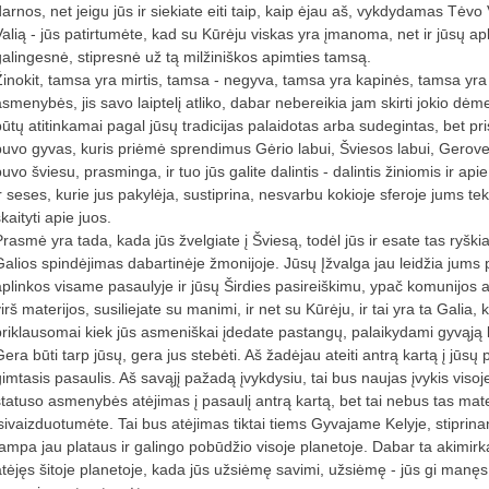
darnos, net jeigu jūs ir siekiate eiti taip, kaip ėjau aš, vykdydamas Tėv
Valią - jūs patirtumėte, kad su Kūrėju viskas yra įmanoma, net ir jūsų 
galingesnė, stipresnė už tą milžiniškos apimties tamsą.
Žinokit, tamsa yra mirtis, tamsa - negyva, tamsa yra kapinės, tamsa yra 
smenybės, jis savo laiptelį atliko, dabar nebereikia jam skirti jokio dėmesio
būtų atitinkamai pagal jūsų tradicijas palaidotas arba sudegintas, bet pri
buvo gyvas, kuris priėmė sprendimus Gėrio labui, Šviesos labui, Gerovei, 
uvo šviesu, prasminga, ir tuo jūs galite dalintis - dalintis žiniomis ir ap
r seses, kurie jus pakylėja, sustiprina, nesvarbu kokioje sferoje jums teko
kaityti apie juos.
Prasmė yra tada, kada jūs žvelgiate į Šviesą, todėl jūs ir esate tas ryšk
Galios spindėjimas dabartinėje žmonijoje. Jūsų Įžvalga jau leidžia jums p
aplinkos visame pasaulyje ir jūsų Širdies pasireiškimu, ypač komunijos ak
irš materijos, susiliejate su manimi, ir net su Kūrėju, ir tai yra ta Galia,
priklausomai kiek jūs asmeniškai įdedate pastangų, palaikydami gyvąją
era būti tarp jūsų, gera jus stebėti. Aš žadėjau ateiti antrą kartą į jūsų
gimtasis pasaulis. Aš savąjį pažadą įvykdysiu, tai bus naujas įvykis visoj
statuso asmenybės atėjimas į pasaulį antrą kartą, bet tai nebus tas mate
įsivaizduotumėte. Tai bus atėjimas tiktai tiems Gyvajame Kelyje, stipri
tampa jau plataus ir galingo pobūdžio visoje planetoje. Dabar ta akimirka
atėjęs šitoje planetoje, kada jūs užsiėmę savimi, užsiėmę - jūs gi manę