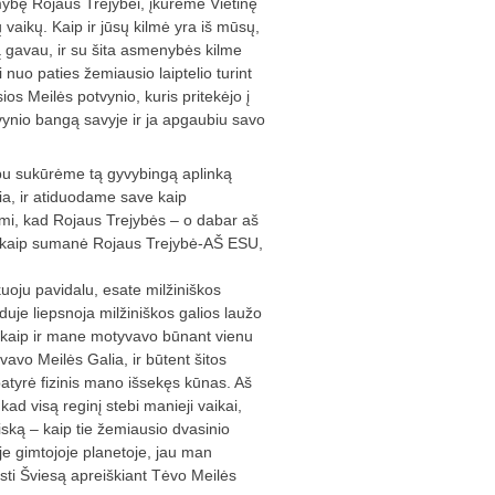
mybę Rojaus Trejybei, įkūrėme Vietinę
 vaikų. Kaip ir jūsų kilmė yra iš mūsų,
ją gavau, ir su šita asmenybės kilme
nuo paties žemiausio laiptelio turint
ios Meilės potvynio, kuris pritekėjo į
tvynio bangą savyje ir ja apgaubiu savo
 abu sukūrėme tą gyvybingą aplinką
lia, ir atiduodame save kaip
ami, kad Rojaus Trejybės – o dabar aš
p, kaip sumanė Rojaus Trejybė-AŠ ESU,
kuoju pavidalu, esate milžiniškos
duje liepsnoja milžiniškos galios laužo
a, kaip ir mane motyvavo būnant vienu
vavo Meilės Galia, ir būtent šitos
atyrė fizinis mano išsekęs kūnas. Aš
kad visą reginį stebi manieji vaikai,
viską – kaip tie žemiausio dvasinio
oje gimtojoje planetoje, jau man
eisti Šviesą apreiškiant Tėvo Meilės