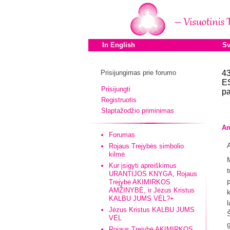
In English
Sv
Prisijungimas prie forumo
43
ES
Prisijungti
pa
Registruotis
Slaptažodžio priminimas
An
Forumas
Rojaus Trejybės simbolio
kilmė
Kur įsigyti apreiškimus
URANTIJOS KNYGA, Rojaus
Trejybė AKIMIRKOS
AMŽINYBĖ, ir Jėzus Kristus
KALBU JUMS VĖL?+
l
Jėzus Kristus KALBU JUMS
Š
VĖL
Rojaus Trejybė AKIMIRKOS