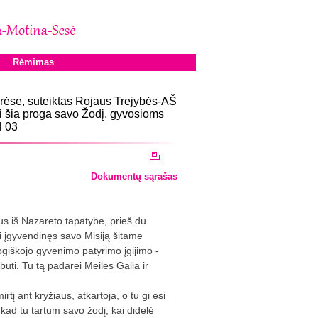
Rėmimas
rėse, suteiktas Rojaus Trejybės-AŠ
ti šia proga savo Žodį, gyvosioms
4 03
Dokumentų sąrašas
s iš Nazareto tapatybe, prieš du
 įgyvendinęs savo Misiją šitame
mogiškojo gyvenimo patyrimo įgijimo -
ūti. Tu tą padarei Meilės Galia ir
rtį ant kryžiaus, atkartoja, o tu gi esi
kad tu tartum savo žodį, kai didelė