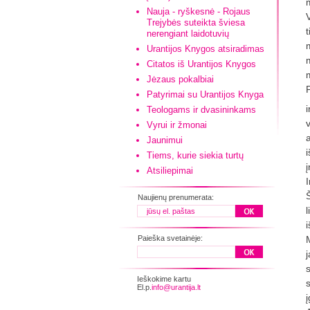
Nauja - ryškesnė - Rojaus
Trejybės suteikta šviesa
nerengiant laidotuvių
Urantijos Knygos atsiradimas
Citatos iš Urantijos Knygos
Jėzaus pokalbiai
Patyrimai su Urantijos Knyga
Teologams ir dvasininkams
Vyrui ir žmonai
Jaunimui
Tiems, kurie siekia turtų
Atsiliepimai
Naujienų prenumerata:
Paieška svetainėje:
j
Ieškokime kartu
El.p.
info@urantija.lt