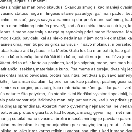
Asmenį, elgiasi su manimi.
Šitas žinojimas man buvo skaudus. Skaudus smūgis, kad manieji dvasinia
dvasinio statuso negu mirtingasis šitame pasaulyje, gali man padėti, be
mintimi, nes aš, gavęs savęs apraminimą dar prieš mano suėmimą, kada 
proto man teikiamą baimės proveržį, kad aš akimirkai buvau sutrikęs,
vienas iš mano apaštalų surezgė tą sąmokslą prieš mane išdavyste. M
žmogiškuoju pavidalu, kai aš nieko nedalinau ir jam nors kiek mažiau ka
asireiškimą, vien tik juo aš girdžiau visus - ir savo mokinius, ir persekio
dabar kabau ant kryžiaus, ir ta Meilės Galia leidžia man patirti, kaip ga
izinio kūno kančią, tarsi ištrūkti iš to kūno, nutolti nuo jo – su Tėvu įm
Būtent dėl to aš ir kartojau psalmes, kad jos stiprintų mane, nes man buv
patiriančio išsekimą materialaus kūno. Psalmėms aš turėjau dvasinių jėg
išsekintas mano pavidalas, protas nualintas, bet dvasia pulsavo asmenyb
Šaltinį, kuris man šią akimirką prieinamas kaip psalmių, psalmių giesmė,
akimirkos energinę pulsaciją, kaip materialiame kūne gali dar pakilti vi
ūs neturite šito patyrimo, jūs stebite tiktai išoriškai vykstantį spektaklį, b
taip pademonstruoja ištikimybę man, taip pat sutinka, kad juos prikaltų pri
klaidingas sprendimas. Atkartoti mano gyvenimą neįmanoma, nė vienam iš
neatvertas protas elgiasi taip, kad kopijuoja manąjį gyvenimą ir net manąj
man ją suteikė mano dvasiniai broliai ir sesės mirtingojo pavidalo pasirei
tokiam materialiam ir degraduojančiam per daugybę kartų protui – iš bai
aplinką, to laiko ir tos kartos religinių vadovų spaudimu, kad ir mano dva