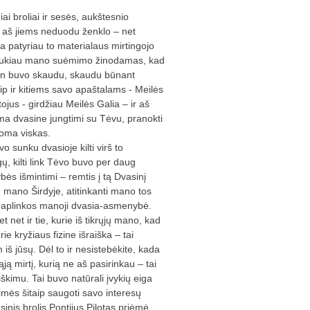
i broliai ir sesės, aukštesnio
t aš jiems neduodu ženklo – net
patyriau to materialaus mirtingojo
 laukiau mano suėmimo žinodamas, kad
an buvo skaudu, skaudu būnant
ip ir kitiems savo apaštalams - Meilės
tojus - girdžiau Meilės Galia – ir aš
lima dvasine jungtimi su Tėvu, pranokti
anoma viskas.
o sunku dvasioje kilti virš to
ų, kilti link Tėvo buvo per daug
ės išmintimi – remtis į tą Dvasinį
 mano Širdyje, atitinkanti mano tos
rš aplinkos manoji dvasia-asmenybė.
et net ir tie, kurie iš tikrųjų mano, kad
e kryžiaus fizine išraiška – tai
 jūsų. Dėl to ir nesistebėkite, kada
ą mirtį, kurią ne aš pasirinkau – tai
škimu. Tai buvo natūrali įvykių eiga
mės šitaip saugoti savo interesų
sinis brolis Pontijus Pilotas priėmė