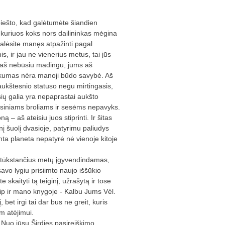
piešto, kad galėtumėte šiandien
, kuriuos koks nors dailininkas mėgina
galėsite manęs atpažinti pagal
 ir jau ne vienerius metus, tai jūs
ms aš nebūsiu madingu, jums aš
škumas nėra manoji būdo savybė. Aš
aukštesnio statuso negu mirtingasis,
ių galia yra nepaprastai aukšto
siniams broliams ir sesėms nepavyks.
– aš ateisiu juos stiprinti. Ir šitas
nį šuolį dvasioje, patyrimu paliudys
nta planeta nepatyrė nė vienoje kitoje
du tūkstančius metų įgyvendindamas,
savo lygiu prisiimto naujo iššūkio
skaityti tą teiginį, užrašytą ir tose
aip ir mano knygoje - Kalbu Jums Vėl.
bet irgi tai dar bus ne greit, kuris
am atėjimui.
i. Nuo jūsų Širdies pasireiškimo