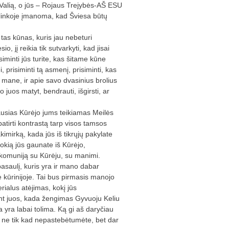
o Valią, o jūs – Rojaus Trejybės-AŠ ESU
aplinkoje įmanoma, kad Šviesa būtų
tas kūnas, kuris jau nebeturi
, jį reikia tik sutvarkyti, kad jisai
siminti jūs turite, kas šitame kūne
prisiminti tą asmenį, prisiminti, kas
ie mane, ir apie savo dvasinius brolius
 juos matyt, bendrauti, išgirsti, ar
iausias Kūrėjo jums teikiamas Meilės
atirti kontrastą tarp visos tamsos
imirką, kada jūs iš tikrųjų pakylate
 kokią jūs gaunate iš Kūrėjo,
 komuniją su Kūrėju, su manimi.
 pasaulį, kuris yra ir mano dabar
e kūrinijoje. Tai bus pirmasis manojo
rialus atėjimas, kokį jūs
nant juos, kada žengimas Gyvuoju Keliu
 yra labai tolima. Ką gi aš daryčiau
s ne tik kad nepastebėtumėte, bet dar