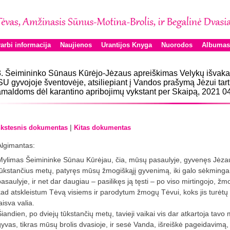
arbi informacija
Naujienos
Urantijos Knyga
Nuorodos
Albumas
. Šeimininko Sūnaus Kūrėjo-Jėzaus apreiškimas Velykų išvaka
U gyvojoje šventovėje, atsiliepiant į Vandos prašymą Jėzui tar
maldoms dėl karantino apribojimų vykstant per Skaipą, 2021 0
|
kstesnis dokumentas
Kitas dokumentas
Algimantas:
Mylimas Šeimininke Sūnau Kūrėjau, čia, mūsų pasaulyje, gyvenęs Jėzau
tūkstančius metų, patyręs mūsų žmogiškąjį gyvenimą, iki galo sėkmingai
pasaulyje, ir net dar daugiau – pasilikęs ją tęsti – po viso mirtingojo, ž
kad atskleistum Tėvą visiems ir parodytum žmogų Tėvui, koks jis turėtų b
aisva valia.
iandien, po dviejų tūkstančių metų, tavieji vaikai vis dar atkartoja tavo mi
gyvas, tikras mūsų brolis dvasioje, ir sesė Vanda, išreiškė pageidavimą, 