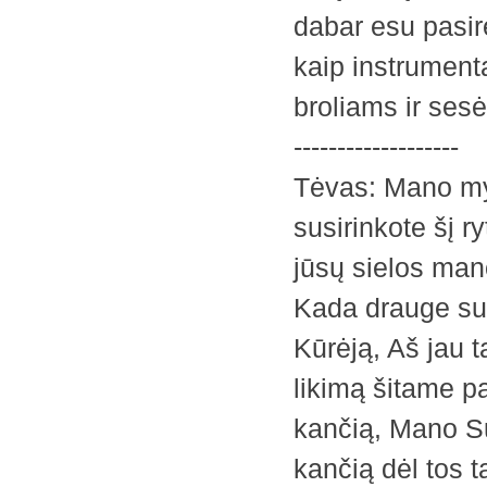
dabar esu pasir
kaip instrument
broliams ir ses
-------------------
Tėvas: Mano myli
susirinkote šį ry
jūsų sielos man
Kada drauge su
Kūrėją, Aš jau t
likimą šitame pa
kančią, Mano Sū
kančią dėl tos 