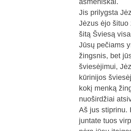
asmeniškai.
Jis prilygsta Jė
Jėzus ėjo šituo 
šitą Šviesą visai
Jūsų pečiams yr
žingsnis, bet jūs
šviesėjimui, Jė
kūrinijos šviesė
kokį menką žing
nuoširdžiai ats
Aš jus stiprinu. 
juntate tuos vir