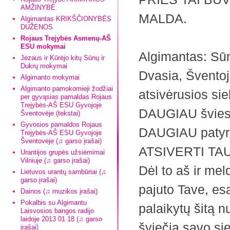
AMŽINYBĖ
MALDA.
Algimantas KRIKŠČIONYBĖS
DUŽENOS
Rojaus Trejybės Asmenų-AŠ
ESU mokymai
Algimantas: Sūn
Jėzaus ir Kūrėjo kitų Sūnų ir
Dukrų mokymai
Dvasia, Šventoj
Algimanto mokymai
Algimanto pamokomieji žodžiai
atsivėrusios sie
per gyvąsias pamaldas Rojaus
Trejybės-AŠ ESU Gyvojoje
DAUGIAU švies
Šventovėje (tekstai)
Gyvosios pamaldos Rojaus
DAUGIAU patyri
Trejybės-AŠ ESU Gyvojoje
Šventovėje (♫ garso įrašai)
ATSIVERTI TAU
Urantijos grupės užsiėmimai
Vilniuje (♫ garso įrašai)
Dėl to aš ir mel
Lietuvos urantų sambūriai (♫
garso įrašai)
pajuto Tave, e
Dainos (♫ muzikos įrašai)
Pokalbis su Algimantu
palaikytų šitą n
Laisvosios bangos radijo
laidoje 2013 01 18 (♫ garso
šviečia savo si
įrašai)