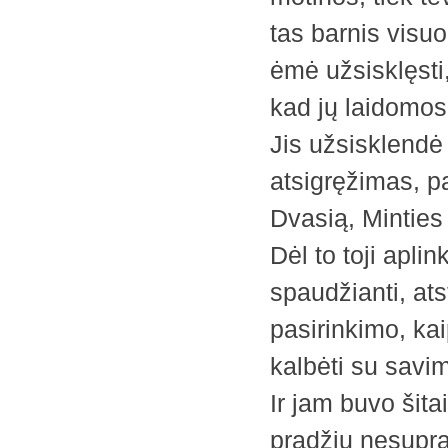
tas barnis visuo
ėmė užsisklęsti,
kad jų laidomos 
Jis užsisklendė 
atsigręžimas, pa
Dvasią, Minties 
Dėl to toji aplin
spaudžianti, ats
pasirinkimo, kai
kalbėti su savim
Ir jam buvo šita
pradžių nesuprat