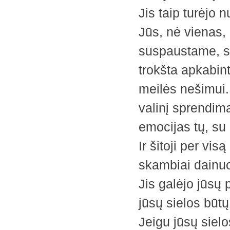
Jis taip turėjo
Jūs, nė vienas, 
suspaustame, su
trokšta apkabinti
meilės nešimui. 
valinį sprendimą
emocijas tų, su 
Ir šitoji per vi
skambiai dainu
Jis galėjo jūsų 
jūsų sielos būtų
Jeigu jūsų siel