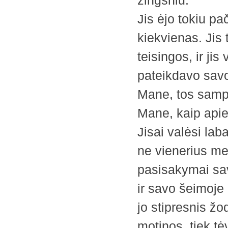
žingsniu.
Jis ėjo tokiu pa
kiekvienas. Jis
teisingos, ir j
pateikdavo savo
Mane, tos sampr
Mane, kaip apie 
Jisai valėsi lab
ne vienerius met
pasisakymai sav
ir savo šeimoje 
jo stipresnis žo
motinos, tiek tėv