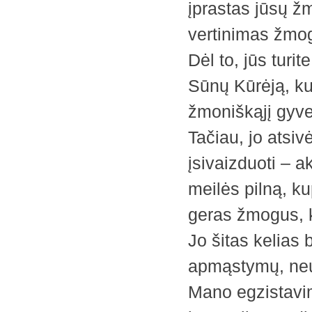
įprastas jūsų ž
vertinimas žmog
Dėl to, jūs turi
Sūnų Kūrėją, ku
žmoniškąjį gyv
Tačiau, jo atsi
įsivaizduoti – ak
meilės pilną, kup
geras žmogus, ku
Jo šitas kelias
apmąstymų, neuž
Mano egzistavimo