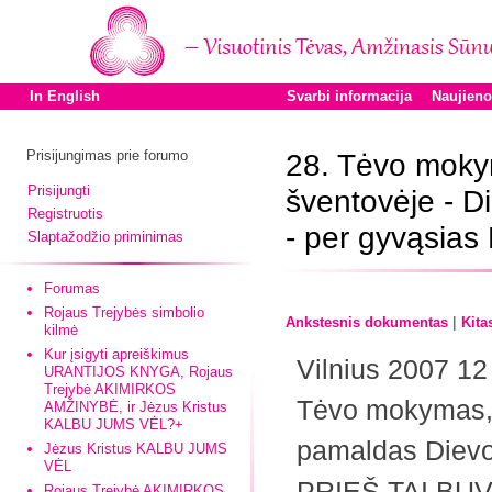
In English
Svarbi informacija
Naujien
Prisijungimas prie forumo
28. Tėvo moky
Prisijungti
šventovėje - D
Registruotis
- per gyvąsias
Slaptažodžio priminimas
Forumas
Rojaus Trejybės simbolio
|
Ankstesnis dokumentas
Kita
kilmė
Kur įsigyti apreiškimus
Vilnius 2007 12
URANTIJOS KNYGA, Rojaus
Trejybė AKIMIRKOS
Tėvo mokymas, p
AMŽINYBĖ, ir Jėzus Kristus
KALBU JUMS VĖL?+
pamaldas Dievo
Jėzus Kristus KALBU JUMS
VĖL
PRIEŠ TAI BU
Rojaus Trejybė AKIMIRKOS