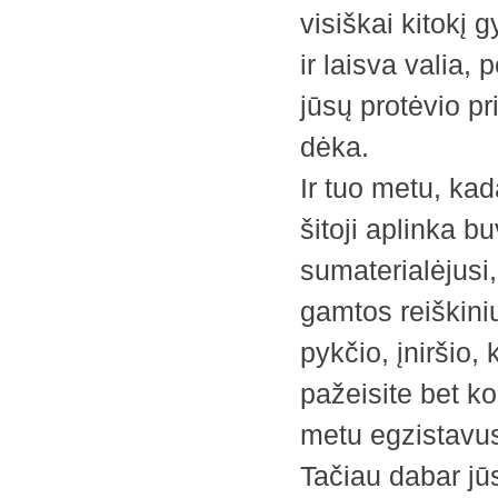
visiškai kitokį 
ir laisva valia,
jūsų protėvio p
dėka.
Ir tuo metu, ka
šitoji aplinka 
sumaterialėjusi,
gamtos reiškin
pykčio, įniršio, 
pažeisite bet k
metu egzistavus
Tačiau dabar jūs