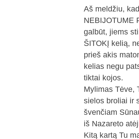
Aš meldžiu, kad
NEBIJOTUME PAG
galbūt, jiems st
ŠITOKĮ kelią, n
prieš akis matom
kelias negu pats
tiktai kojos.
Mylimas Tėve, T
sielos broliai i
švenčiam Sūnau
iš Nazareto atė
Kitą kartą Tu ma