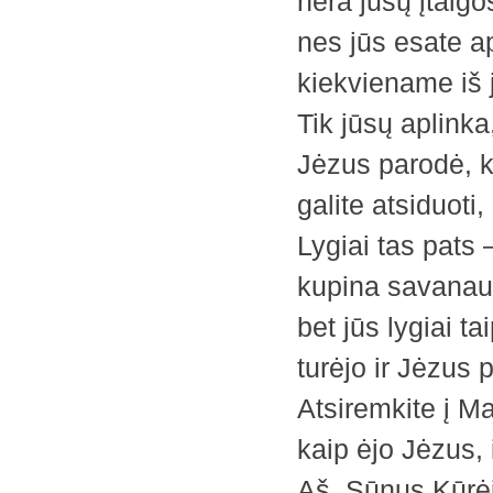
nėra jūsų įtaigo
nes jūs esate a
kiekviename iš j
Tik jūsų aplinka
Jėzus parodė, ka
galite atsiduoti
Lygiai tas pats 
kupina savanaud
bet jūs lygiai ta
turėjo ir Jėzus 
Atsiremkite į Man
kaip ėjo Jėzus,
Aš, Sūnus Kūrė