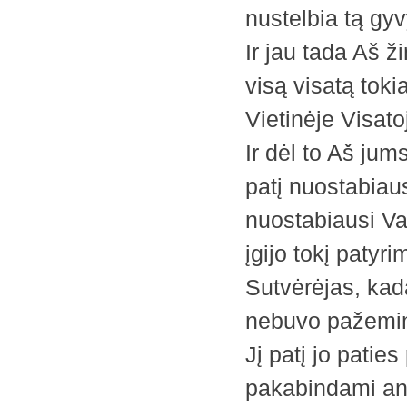
nustelbia tą gyv
Ir jau tada Aš 
visą visatą toki
Vietinėje Visat
Ir dėl to Aš jum
patį nuostabiau
nuostabiausi Va
įgijo tokį patyr
Sutvėrėjas, kada
nebuvo pažemint
Jį patį jo patie
pakabindami ant