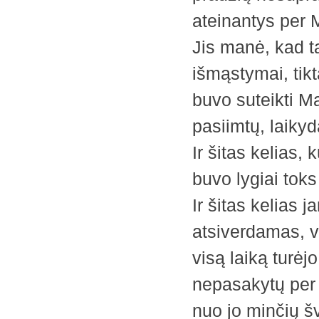
ateinantys per 
Jis manė, kad ta
išmąstymai, tikt
buvo suteikti M
pasiimtų, laiky
Ir šitas kelias
buvo lygiai toks
Ir šitas kelias 
atsiverdamas, v
visą laiką turėj
nepasakytų per 
nuo jo minčių š