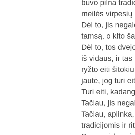
buvo pilna trad
meilės virpesių 
Dėl to, jis negal
tamsą, o kito ša
Dėl to, tos dve
iš vidaus, ir t
ryžto eiti šitoki
jautė, jog turi eit
Turi eiti, kadan
Tačiau, jis nega
Tačiau, aplinka
tradicijomis ir r