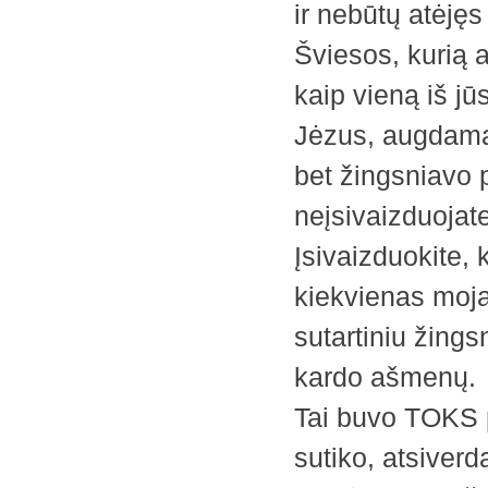
ir nebūtų atėjęs
Šviesos, kurią a
kaip vieną iš jū
Jėzus, augdamas
bet žingsniavo p
neįsivaizduojate
Įsivaizduokite, 
kiekvienas moja 
sutartiniu žing
kardo ašmenų.
Tai buvo TOKS pa
sutiko, atsiver