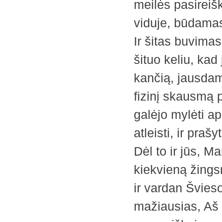
meilės pasireiš
viduje, būdamas
Ir šitas buvimas
šituo keliu, kad 
kančią, jausdam
fizinį skausmą p
galėjo mylėti ap
atleisti, ir praš
Dėl to ir jūs, Ma
kiekvieną žingsn
ir vardan Švieso
mažiausias, Aš 