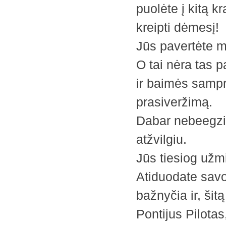
puolėte į kitą k
kreipti dėmesį!
Jūs pavertėte ma
O tai nėra tas 
ir baimės sampra
prasiveržimą.
Dabar nebeegzis
atžvilgiu.
Jūs tiesiog užm
Atiduodate savo 
bažnyčia ir, šit
Pontijus Pilotas