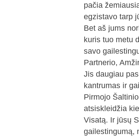
pačia žemiausia
egzistavo tarp j
Bet aš jums nor
kuris tuo metu d
savo gailesting
Partnerio, Amži
Jis daugiau pas
kantrumas ir ga
Pirmojo Šaltinio 
atsiskleidžia k
Visatą. Ir jūsų 
gailestingumą, 