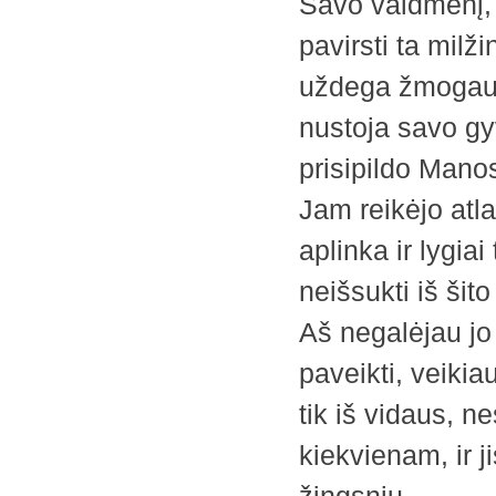
Savo vaidmenį,
pavirsti ta milž
uždega žmogaus 
nustoja savo gy
prisipildo Mano
Jam reikėjo atl
aplinka ir lygiai
neišsukti iš šito
Aš negalėjau jo 
paveikti, veikiau
tik iš vidaus, n
kiekvienam, ir j