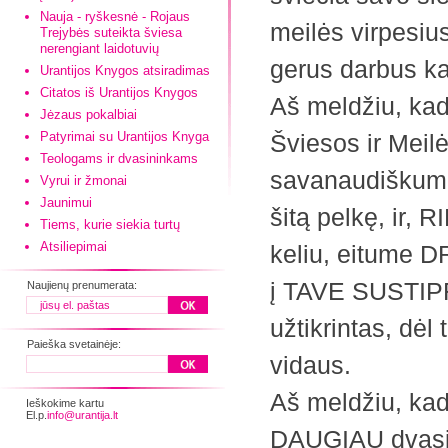
Nauja - ryškesnė - Rojaus
meilės virpesiu
Trejybės suteikta šviesa
nerengiant laidotuvių
gerus darbus kas
Urantijos Knygos atsiradimas
Citatos iš Urantijos Knygos
Aš meldžiu, ka
Jėzaus pokalbiai
Patyrimai su Urantijos Knyga
Šviesos ir Meilė
Teologams ir dvasininkams
savanaudiškumo
Vyrui ir žmonai
Jaunimui
šitą pelkę, ir
Tiems, kurie siekia turtų
Atsiliepimai
keliu, eitume D
į TAVE SUSTIPRI
Naujienų prenumerata:
užtikrintas, dėl 
Paieška svetainėje:
vidaus.
Aš meldžiu, ka
Ieškokime kartu
El.p.
info@urantija.lt
DAUGIAU dvasin