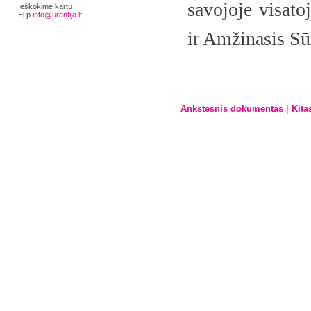
savojoje visatoj
Ieškokime kartu
El.p.
info@urantija.lt
ir Amžinasis Sū
|
Ankstesnis dokumentas
Kita