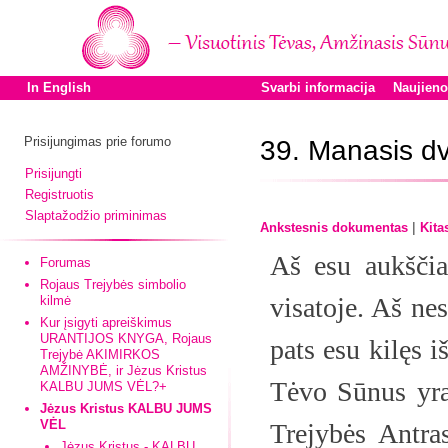
In English
Svarbi informacija
Naujien
Prisijungimas prie forumo
39. Manasis dv
Prisijungti
Registruotis
Slaptažodžio priminimas
|
Ankstesnis dokumentas
Kita
Aš esu aukščia
Forumas
Rojaus Trejybės simbolio
visatoje. Aš ne
kilmė
Kur įsigyti apreiškimus
URANTIJOS KNYGA, Rojaus
pats esu kilęs i
Trejybė AKIMIRKOS
AMŽINYBĖ, ir Jėzus Kristus
Tėvo Sūnus y
KALBU JUMS VĖL?+
Jėzus Kristus KALBU JUMS
VĖL
Trejybės Antra
Jėzus Kristus - KALBU