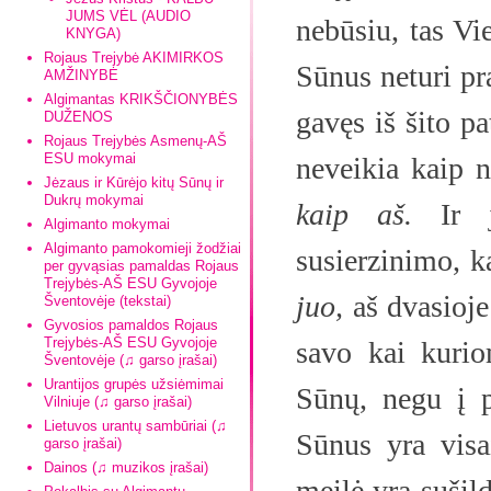
JUMS VĖL (AUDIO
nebūsiu, tas Vi
KNYGA)
Rojaus Trejybė AKIMIRKOS
Sūnus neturi pra
AMŽINYBĖ
Algimantas KRIKŠČIONYBĖS
gavęs iš šito p
DUŽENOS
Rojaus Trejybės Asmenų-AŠ
ESU mokymai
neveikia kaip n
Jėzaus ir Kūrėjo kitų Sūnų ir
Dukrų mokymai
kaip aš.
Ir ju
Algimanto mokymai
Algimanto pamokomieji žodžiai
susierzinimo, k
per gyvąsias pamaldas Rojaus
Trejybės-AŠ ESU Gyvojoje
juo,
aš dvasioje 
Šventovėje (tekstai)
Gyvosios pamaldos Rojaus
Trejybės-AŠ ESU Gyvojoje
savo kai kurio
Šventovėje (♫ garso įrašai)
Urantijos grupės užsiėmimai
Sūnų, negu į 
Vilniuje (♫ garso įrašai)
Lietuvos urantų sambūriai (♫
Sūnus yra visa
garso įrašai)
Dainos (♫ muzikos įrašai)
meilė yra sušil