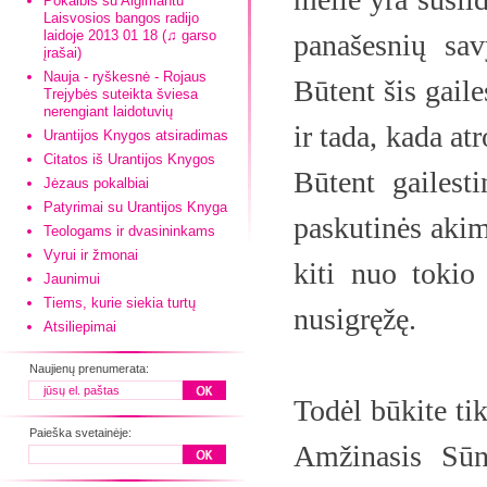
Pokalbis su Algimantu
Laisvosios bangos radijo
laidoje 2013 01 18 (♫ garso
panašesnių sa
įrašai)
Nauja - ryškesnė - Rojaus
Būtent šis gaile
Trejybės suteikta šviesa
nerengiant laidotuvių
ir tada, kada atr
Urantijos Knygos atsiradimas
Citatos iš Urantijos Knygos
Būtent gailest
Jėzaus pokalbiai
Patyrimai su Urantijos Knyga
paskutinės akimi
Teologams ir dvasininkams
Vyrui ir žmonai
kiti nuo tokio
Jaunimui
Tiems, kurie siekia turtų
nusigręžę.
Atsiliepimai
Naujienų prenumerata:
Todėl būkite tik
Paieška svetainėje:
Amžinasis Sūnu