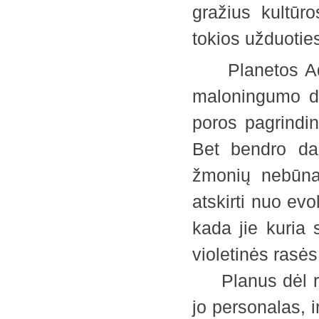
gražius kultūr
tokios užduoti
Planetos Adoma
maloningumo do
poros pagrindin
Bet bendro da
žmonių nebūna 
atskirti nuo evo
kada jie kuria 
violetinės rasė
Planus dėl ras
jo personalas, i