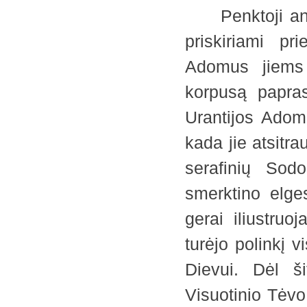
Penktoji angel
priskiriami p
Adomus jiems 
korpusą papras
Urantijos Adom
kada jie atsitr
serafinių Sod
smerktino elges
gerai iliustruo
turėjo polinkį v
Dievui. Dėl ši
Visuotinio Tėvo 