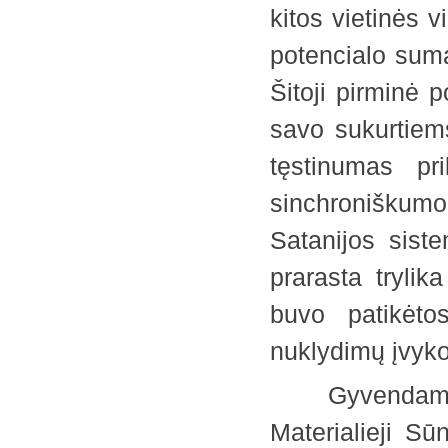
kitos vietinės 
potencialo sum
Šitoji pirminė 
savo sukurtiem
tęstinumas pr
sinchroniškumo
Satanijos sist
prarasta tryli
buvo patikėto
nuklydimų įvyk
Gyvendami sist
Materialieji Sū