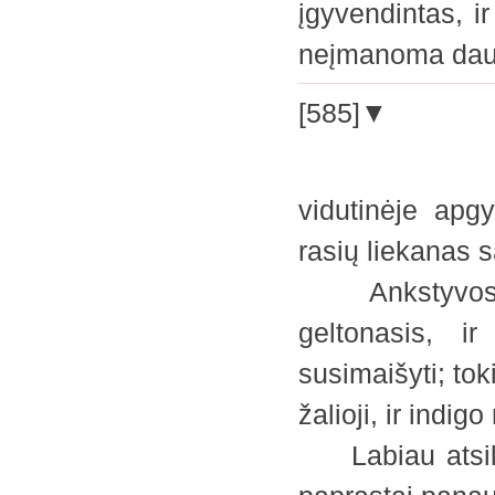
įgyvendintas, i
neįmanoma daug
[585]▼
vidutinėje apgy
rasių liekanas 
Ankstyvosiomi
geltonasis, i
susimaišyti; tok
žalioji, ir indigo
Labiau atsilik