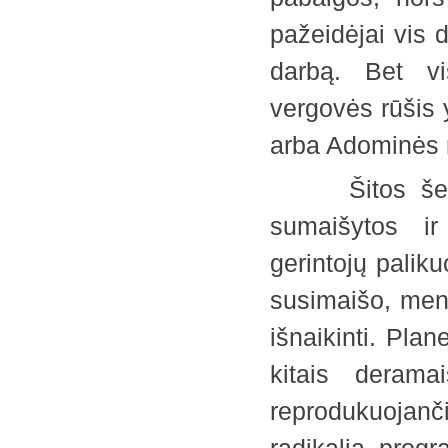
pažeidėjai vis 
darbą. Bet vi
vergovės rūšis 
arba Adominės
Šitos šešios 
sumaišytos ir
gerintojų palik
susimaišo, menk
išnaikinti. Pla
kitais derama
reprodukuojanč