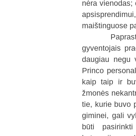
nėra vienodas; 
apsisprendimui
maištinguose pa
Paprastai vi
gyventojais pra
daugiau negu v
Princo persona
kaip taip ir b
žmonės nekantri
tie, kurie buvo 
giminei, gali v
būti pasirink