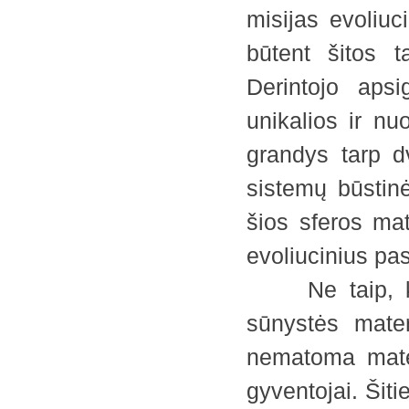
misijas evoliuc
būtent šitos t
Derintojo apsi
unikalios ir n
grandys tarp dv
sistemų būstinė
šios sferos mat
evoliucinius pas
Ne taip, kaip
sūnystės materi
nematoma mater
gyventojai. Šit