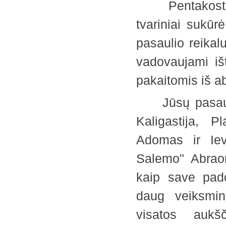
Pentakosto die
tvariniai sukūr
pasaulio reikal
vadovaujami iš
pakaitomis iš ab
Jūsų pasaulį y
Kaligastija, P
Adomas ir Iev
Salemo" Abraom
kaip save pad
daug veiksmin
visatos aukš