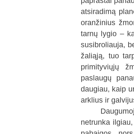
paprastai panau
atsiradimą plan
oranžinius žmon
tarnų lygio – ka
susibroliauja, 
žaliąją, tuo ta
primityviųjų ž
paslaugų pana
daugiau, kaip u
arklius ir galvij
Daugumoje no
netrunka ilgiau
pabaigos, nors