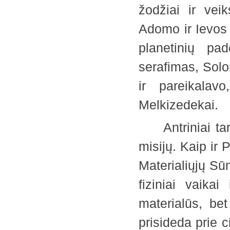
žodžiai ir vei
Adomo ir Ievos 
planetinių pa
serafimas, Solo
ir pareikalavo
Melkizedekai
Antriniai tarpi
misijų. Kaip ir 
Materialiųjų Sūn
fiziniai vaikai
materialūs, be
prisideda prie c