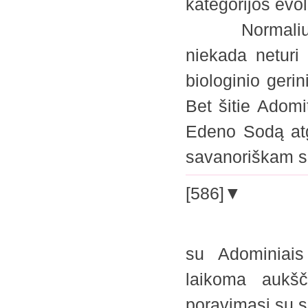
kategorijos evol
Normaliuose 
niekada neturi 
biologinio geri
Bet šitie Adomi
Edeno Sodą atg
savanoriškam 
[586]▼
su Adominiais
laikoma aukšč
poravimąsi su s