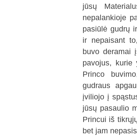
jūsų Material
nepalankioje pa
pasiūlė gudrų i
ir nepaisant to
buvo deramai į
pavojus, kurie
Princo buvimo,
gudraus apgau
įviliojo į spąs
jūsų pasaulio m
Princui iš tikr
bet jam nepasise