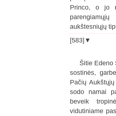
Princo, o jo m
parengiamųjų 
aukštesniųjų t
[583]▼
Šitie Edeno So
sostinės, garbe
Pačių Aukštųjų 
sodo namai pap
beveik tropin
vidutiniame pas