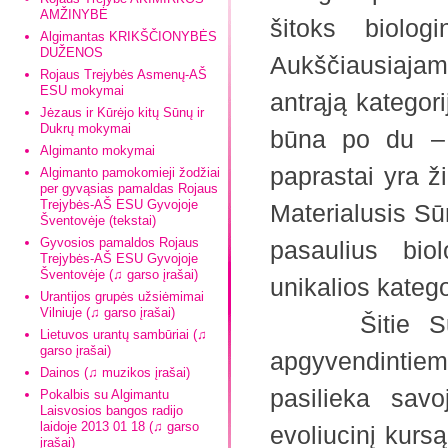
AMŽINYBĖ
šitoks biolo
Algimantas KRIKŠČIONYBĖS
DUŽENOS
Aukščiausiajam 
Rojaus Trejybės Asmenų-AŠ
ESU mokymai
antrąją kategori
Jėzaus ir Kūrėjo kitų Sūnų ir
Dukrų mokymai
būna po du – 
Algimanto mokymai
paprastai yra ž
Algimanto pamokomieji žodžiai
per gyvąsias pamaldas Rojaus
Trejybės-AŠ ESU Gyvojoje
Materialusis Sū
Šventovėje (tekstai)
Gyvosios pamaldos Rojaus
pasaulius biol
Trejybės-AŠ ESU Gyvojoje
Šventovėje (♫ garso įrašai)
unikalios katego
Urantijos grupės užsiėmimai
Vilniuje (♫ garso įrašai)
Šitie Sūnūs
Lietuvos urantų sambūriai (♫
garso įrašai)
apgyvendintiem
Dainos (♫ muzikos įrašai)
pasilieka sav
Pokalbis su Algimantu
Laisvosios bangos radijo
laidoje 2013 01 18 (♫ garso
evoliucinį kursą
įrašai)