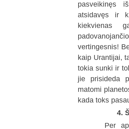
pasveikinęs i
atsidavęs ir 
kiekvienas 
padovanojančio
vertingesnis! B
kaip Urantijai,
tokia sunki ir t
jie prisideda 
matomi planetos 
kada toks pasau
4.
Per apgyven