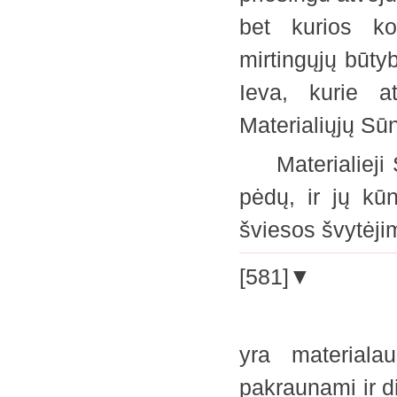
bet kurios ko
mirtingųjų būty
Ieva, kurie a
Materialiųjų S
Materialieji Sū
pėdų, ir jų kūn
šviesos švytėj
[581]▼
yra materiala
pakraunami ir di