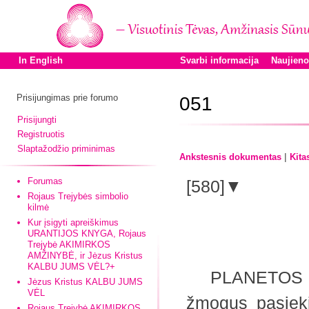
In English
Svarbi informacija
Naujien
Prisijungimas prie forumo
051
Prisijungti
Registruotis
Slaptažodžio priminimas
|
Ankstesnis dokumentas
Kita
Forumas
[580]▼
Rojaus Trejybės simbolio
kilmė
Kur įsigyti apreiškimus
URANTIJOS KNYGA, Rojaus
Trejybė AKIMIRKOS
AMŽINYBĖ, ir Jėzus Kristus
KALBU JUMS VĖL?+
PLANETOS Princ
Jėzus Kristus KALBU JUMS
VĖL
žmogus pasiekia
Rojaus Trejybė AKIMIRKOS