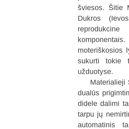
šviesos. Šitie 
Dukros (Ievos
reprodukcine
komponentais. 
moteriškosios l
sukurti tokie
užduotyse.
Materialieji Sū
dualūs prigimti
didele dalimi t
tarpu jų nemirti
automatinis t