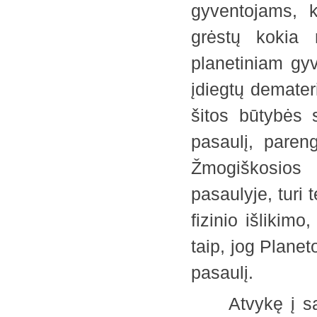
gyventojams, ku
grėstų kokia n
planetiniam gy
įdiegtų demater
šitos būtybės 
pasaulį, paren
Žmogiškosios 
pasaulyje, turi 
fizinio išlikim
taip, jog Planet
pasaulį.
Atvykę į savo