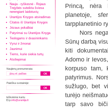
Nauja - ryškesnė - Rojaus
Princą, nėra l
Trejybės suteikta šviesa
nerengiant laidotuvių
planetoje, sf
Urantijos Knygos atsiradimas
tarpplanetinio r
Citatos iš Urantijos Knygos
Jėzaus pokalbiai
Nors negalite 
Patyrimai su Urantijos Knyga
Teologams ir dvasininkams
Sūnų darbą visu
Vyrui ir žmonai
Jaunimui
kiti dokument
Tiems, kurie siekia turtų
Adomo ir Ievos,
Atsiliepimai
korpuso tam, k
Naujienų prenumerata:
patyrimus. Nors
Paieška svetainėje:
sužlugo, bet v
turėjo neišmat
Ieškokime kartu
El.p.
info@urantija.lt
tarp savo bič