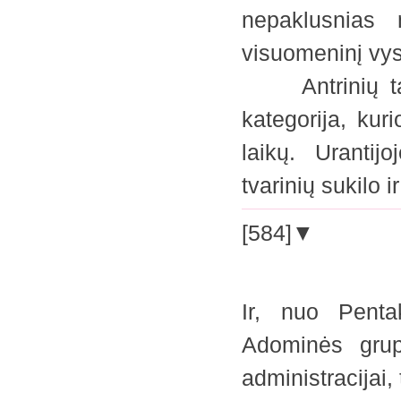
nepaklusnias 
visuomeninį vys
Antrinių tarpi
kategorija, ku
laikų. Urantijo
tvarinių sukilo
[584]▼
Ir, nuo Penta
Adominės grupė
administracijai, 