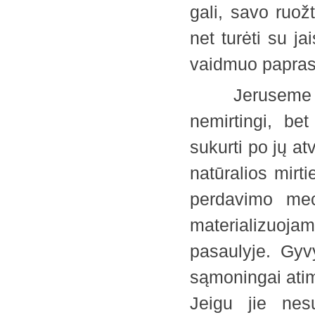
gali, savo ruožt
net turėti su ja
vaidmuo papras
Jeruseme bet 
nemirtingi, be
sukurti po jų at
natūralios mirt
perdavimo mec
materializuoj
pasaulyje. Gy
sąmoningai atim
Jeigu jie nes