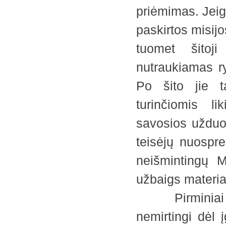
priėmimas. Jeig
paskirtos misijo
tuomet šitoj
nutraukiamas ry
Po šito jie t
turinčiomis li
savosios užduot
teisėjų nuospre
neišmintingų M
užbaigs material
Pirminiai arb
nemirtingi dėl 