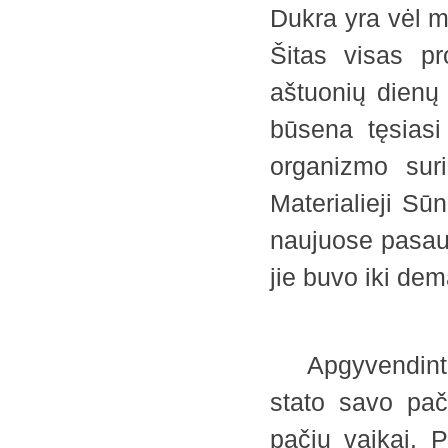
Dukra yra vėl m
Šitas visas pr
aštuonių dienų
būsena tęsiasi
organizmo suri
Materialieji S
naujuose pasaul
jie buvo iki d
Apgyvendintuos
stato savo pač
pačių vaikai. 