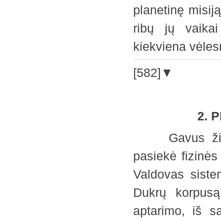
planetinę misiją
ribų jų vaika
kiekviena vėle
[582]▼
2. 
Gavus žinią,
pasiekė fizinės
Valdovas siste
Dukrų korpusą;
aptarimo, iš s