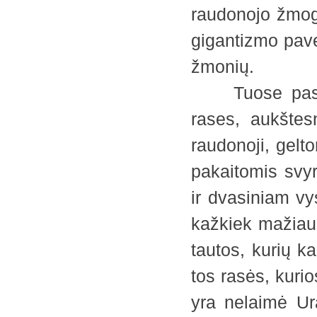
raudonojo žmoga
gigantizmo pavel
žmonių.
Tuose pasauli
rases, aukštesn
raudonoji, gelto
pakaitomis svy
ir dvasiniam vys
kažkiek mažiau 
tautos, kurių k
tos rasės, kurio
yra nelaimė Ura