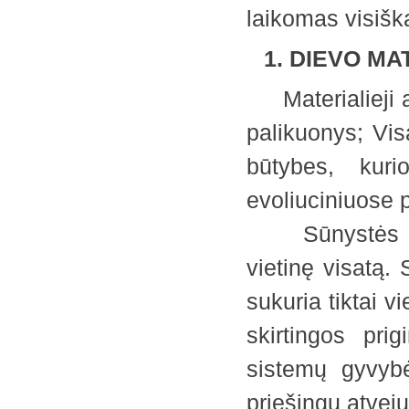
laikomas visi
1. DIEVO MA
Materialieji a
palikuonys; Vis
būtybes, kurio
evoliuciniuose 
Sūnystės mate
vietinę visatą.
sukuria tiktai v
skirtingos pri
sistemų gyvybė
priešingu atvej