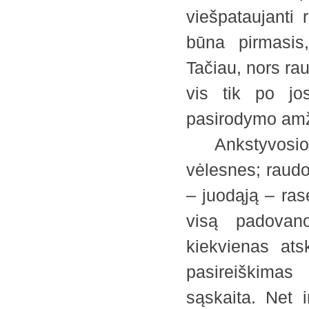
viešpataujanti
būna pirmasis
Tačiau, nors ra
vis tik po jos
pasirodymo amžiu
Ankstyvosios 
vėlesnes; raud
– juodąją – ra
visą padovano
kiekvienas ats
pasireiškimas 
sąskaita. Net i