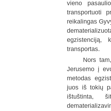
vieno pasauli
transportuoti p
reikalingas Gy
dematerializu
egzistenciją,
transportas.
Nors tam, ka
Jerusemo į evo
metodas egzist
juos iš tokių p
ištuštinta, 
dematerializ