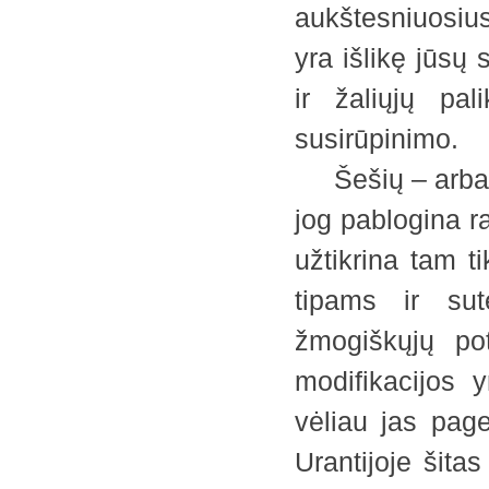
aukštesniuosiu
yra išlikę jūsų 
ir žaliųjų pal
susirūpinimo.
Šešių – arba tr
jog pablogina 
užtikrina tam t
tipams ir sut
žmogiškųjų pot
modifikacijos 
vėliau jas pag
Urantijoje šita