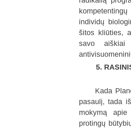
radikalią prog
kompetentingų 
individų biolo
šitos kliūties,
savo aiškiai 
antivisuomenini
5. RASIN
Kada Planetos
pasaulį, tada 
mokymą apie t
protingų būtybi