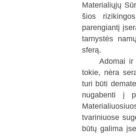
Materialiųjų S
šios riziking
parengiantį įse
tarnystės namų
sferą.
Adomai ir Ievo
tokie, nėra ser
turi būti demate
nugabenti į pa
Materialiuosiu
tvariniuose sug
būtų galima įse