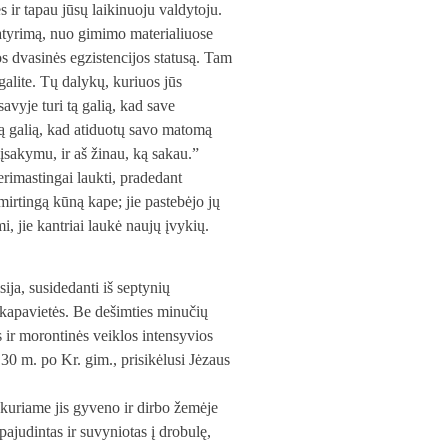
 ir tapau jūsų laikinuoju valdytoju.
patyrimą, nuo gimimo materialiuose
ios dvasinės egzistencijos statusą. Tam
egalite. Tų dalykų, kuriuos jūs
avyje turi tą galią, kad save
 tą galią, kad atiduotų savo matomą
u įsakymu, ir aš žinau, ką sakau.”
erimastingai laukti, pradedant
irtingą kūną kape; jie pastebėjo jų
mi, jie kantriai laukė naujų įvykių.
ja, susidedanti iš septynių
e kapavietės. Be dešimties minučių
s ir morontinės veiklos intensyvios
 30 m. po Kr. gim., prisikėlusi Jėzaus
, kuriame jis gyveno ir dirbo žemėje
pajudintas ir suvyniotas į drobulę,