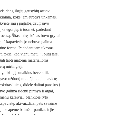
tada dangiškųjų gausybių atstovui
aikinimą, koks jam atrodys tinkamas.
ikvietė sau į pagalbą daug savo
 kategorijų, ir tuomet, padedant
rocesą. Šitas miręs kūnas buvo grynai
me; iš kapavietės jo nebuvo galima
ontinė forma. Padedant tam tikroms
okią, kad vienu metu, ji būtų tarsi
i gali tapti matoma materialioms
erų mirtingieji.
pagarbiai jį sunaikins beveik tik
 gavo užduotį nuo įėjimo į kapavietę
kritas luitas, didele dalimi panašus į
buvo galima ridenti pirmyn ir atgal,
mėnų kareiviai, blankioje ryto
 kapavietę, akivaizdžiai pats savaime –
juos apėmė baimė ir panika, ir jie