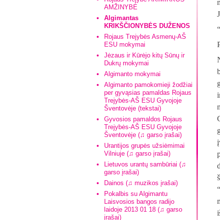
AMŽINYBĖ
Algimantas
KRIKŠČIONYBĖS DUŽENOS
Rojaus Trejybės Asmenų-AŠ
ESU mokymai
Jėzaus ir Kūrėjo kitų Sūnų ir
Dukrų mokymai
Algimanto mokymai
Algimanto pamokomieji žodžiai
per gyvąsias pamaldas Rojaus
Trejybės-AŠ ESU Gyvojoje
Šventovėje (tekstai)
Gyvosios pamaldos Rojaus
Trejybės-AŠ ESU Gyvojoje
Šventovėje (♫ garso įrašai)
Urantijos grupės užsiėmimai
Vilniuje (♫ garso įrašai)
Lietuvos urantų sambūriai (♫
garso įrašai)
Dainos (♫ muzikos įrašai)
Pokalbis su Algimantu
m
Laisvosios bangos radijo
laidoje 2013 01 18 (♫ garso
įrašai)