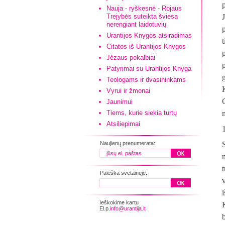
Nauja - ryškesnė - Rojaus
Trejybės suteikta šviesa
nerengiant laidotuvių
p
Urantijos Knygos atsiradimas
Citatos iš Urantijos Knygos
Jėzaus pokalbiai
Patyrimai su Urantijos Knyga
g
Teologams ir dvasininkams
Vyrui ir žmonai
Jaunimui
Tiems, kurie siekia turtų
Atsiliepimai
Naujienų prenumerata:
Paieška svetainėje:
Ieškokime kartu
El.p.
info@urantija.lt