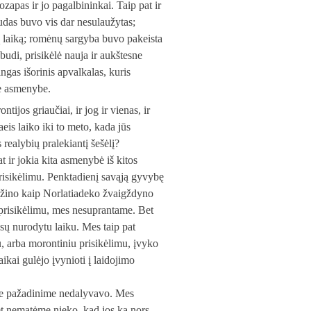
ozapas ir jo pagalbininkai. Taip pat ir
udas buvo vis dar nesulaužytas;
ą laiką; romėnų sargyba buvo pakeista
 budi, prisikėlė nauja ir aukštesne
ingas išorinis apvalkalas, kuris
ontine asmenybe.
ijos griaučiai, ir jog ir vienas, ir
aeis laiko iki to meto, kada jūs
 realybių pralekiantį šešėlį?
at ir jokia kita asmenybė iš kitos
prisikėlimu. Penktadienį savąją gyvybę
igrąžino kaip Norlatiadeko žvaigždyno
 prisikėlimu, mes nesuprantame. Bet
sų nurodytu laiku. Mes taip pat
mu, arba morontiniu prisikėlimu, įvyko
ikai gulėjo įvynioti į laidojimo
ame pažadinime nedalyvavo. Mes
t nematėme nieko, kad jos ką nors