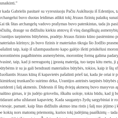
unaikinti.”
Ir kada Gabrielis pasitarė su vyresniuoju Pačiu Aukštuoju iš Edentijos, 
archangelui buvo duotas leidimas atlikti tokį Jėzaus fizinių palaikų sun
Kai tik šitas archangelų vadovo prašymas buvo patenkintas, tada jis pas
bičiulių, drauge su didžiuliu kiekiu atstovų iš visų dangiškųjų asmenybių
Urantijos tarpinėms būtybėms, pradėjo Jėzaus fizinio kūno pasiėmimo p
materialus kūrinys; jis buvo fizinis ir materialus tikrąja šio žodžio pras
pašalinti taip, kaip iš užantspauduoto kapo galėjo išeiti prisikėlusi mor
morontinėms pagalbinėms asmenybėms, morontinę formą galima padaryti t
dvasinė, taip, kad ji nereaguotų į įprastą materiją, tuo tarpu kitu metu, j
ūtybėms ir su ja gali bendrauti materialios būtybės, tokios, kaip ir šių sf
uošiantis Jėzaus kūną iš kapavietės pašalinti prieš tai, kada jie oriai ir 
akimirksnį trunkančio suirimo dėka, Urantijos antrinės tarpinės būtybės
nuridenti į šalį akmenis. Didesnis iš šitų dviejų akmenų buvo masyvus aps
alūno girnas, ir jis judėjo grioveliu, iškaltu uoloje, tokiu būdu, kad jį 
atidarant arba uždarant kapavietę. Kada saugantys žydų sargybiniai ir ro
šviesoje, pamatė, kaip šitas didžiulis akmuo ima ristis į šalį nuo įėjimo į
be kokių nors matomų priemonių, kurios tokį judėjimą paaiškintų – tada 