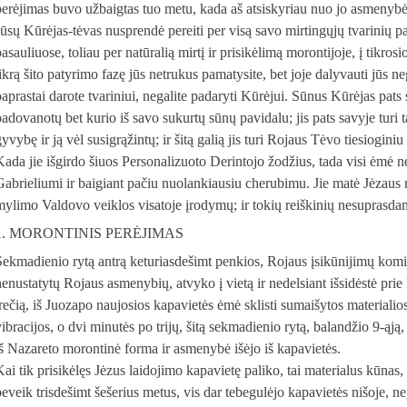
perėjimas buvo užbaigtas tuo metu, kada aš atsiskyriau nuo jo asmenybės
Jūsų Kūrėjas-tėvas nusprendė pereiti per visą savo mirtingųjų tvarinių 
asauliuose, toliau per natūralią mirtį ir prisikėlimą morontijoje, į tikros
tikrą šito patyrimo fazę jūs netrukus pamatysite, bet joje dalyvauti jūs n
paprastai darote tvariniui, negalite padaryti Kūrėjui. Sūnus Kūrėjas pats s
padovanotų bet kurio iš savo sukurtų sūnų pavidalu; jis pats savyje turi
yvybę ir ją vėl susigrąžintų; ir šitą galią jis turi Rojaus Tėvo tiesiogini
Kada jie išgirdo šiuos Personalizuoto Derintojo žodžius, tada visi ėmė n
Gabrieliumi ir baigiant pačiu nuolankiausiu cherubimu. Jie matė Jėzaus m
mylimo Valdovo veiklos visatoje įrodymų; ir tokių reiškinių nesuprasda
1. MORONTINIS PERĖJIMAS
Sekmadienio rytą antrą keturiasdešimt penkios, Rojaus įsikūnijimų komisi
nenustatytų Rojaus asmenybių, atvyko į vietą ir nedelsiant išsidėstė pri
trečią, iš Juozapo naujosios kapavietės ėmė sklisti sumaišytos materialio
vibracijos, o dvi minutės po trijų, šitą sekmadienio rytą, balandžio 9-ąją,
iš Nazareto morontinė forma ir asmenybė išėjo iš kapavietės.
Kai tik prisikėlęs Jėzus laidojimo kapavietę paliko, tai materialus kūnas
beveik trisdešimt šešerius metus, vis dar tebegulėjo kapavietės nišoje, ne