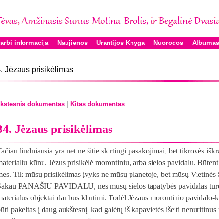
arbi informacija
Naujienos
Urantijos Knyga
Nuorodos
Albumas
. Jėzaus prisikėlimas
|
kstesnis dokumentas
Kitas dokumentas
34. Jėzaus prisikėlimas
Tačiau liūdniausia yra net ne šitie skirtingi pasakojimai, bet tikrovės iš
materialiu kūnu. Jėzus prisikėlė morontiniu, arba sielos pavidalu. Būtent
mes. Tik mūsų prisikėlimas įvyks ne mūsų planetoje, bet mūsų Vietinės Si
Sakau PANAŠIU PAVIDALU, nes mūsų sielos tapatybės pavidalas turės i
materialūs objektai dar bus kliūtimi. Todėl Jėzaus morontinio pavidalo-k
būti pakeltas į daug aukštesnį, kad galėtų iš kapavietės išeiti nenuritinu