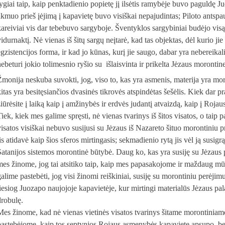
lygiai taip, kaip penktadienio popietę jį ilsėtis ramybėje buvo paguldę Ju
akmuo prieš įėjimą į kapavietę buvo visiškai nepajudintas; Piloto antspa
kareiviai vis dar tebebuvo sargyboje. Šventyklos sargybiniai budėjo vis
idurnaktį. Nė vienas iš šitų sargų neįtarė, kad tas objektas, dėl kurio jie
egzistencijos forma, ir kad jo kūnas, kurį jie saugo, dabar yra nebereikal
nebeturi jokio tolimesnio ryšio su išlaisvinta ir prikelta Jėzaus mor
Žmonija neskuba suvokti, jog, viso to, kas yra asmenis, materija yra moront
kitas yra besitęsiančios dvasinės tikrovės atspindėtas šešėlis. Kiek dar pr
iūrėsite į laiką kaip į amžinybės ir erdvės judantį atvaizdą, kaip į Rojaus
iek, kiek mes galime spręsti, nė vienas tvarinys iš šitos visatos, o taip p
visatos visiškai nebuvo susijusi su Jėzaus iš Nazareto šituo morontiniu 
jis atidavė kaip šios sferos mirtingasis; sekmadienio rytą jis vėl ją sus
Satanijos sistemos morontinė būtybė. Daug ko, kas yra susiję su Jėzaus
mes žinome, jog tai atsitiko taip, kaip mes papasakojome ir maždaug mū
galime pastebėti, jog visi žinomi reiškiniai, susiję su morontiniu perėji
tiesiog Juozapo naujojoje kapavietėje, kur mirtingi materialūs Jėzaus pala
drobulę.
Mes žinome, kad nė vienas vietinės visatos tvarinys šitame morontini
pastebėjome, kaip tos septynios Rojaus asmenybės kapavietę apsupo, be