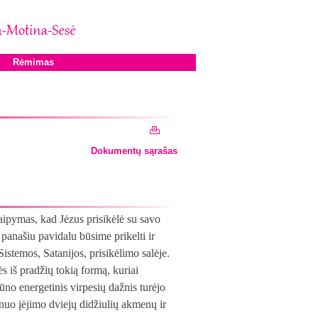
Rėmimas
Dokumentų sąrašas
kraipymas, kad Jėzus prisikėlė su savo
 panašiu pavidalu būsime prikelti ir
stemos, Satanijos, prisikėlimo salėje.
š pradžių tokią formą, kuriai
ūno energetinis virpesių dažnis turėjo
s nuo įėjimo dviejų didžiulių akmenų ir