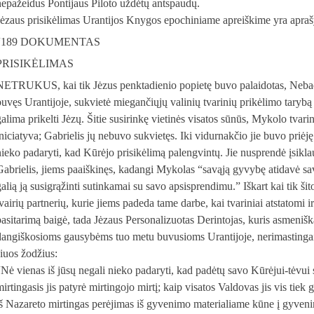
nepažeidus Pontijaus Piloto uždėtų antspaudų.
Jėzaus prisikėlimas Urantijos Knygos epochiniame apreiškime yra aprašy
“
189 DOKUMENTAS
PRISIKĖLIMAS
NETRUKUS, kai tik Jėzus penktadienio popietę buvo palaidotas, Neba
buvęs Urantijoje, sukvietė miegančiųjų valinių tvarinių prikėlimo tarybą
galima prikelti Jėzų. Šitie susirinkę vietinės visatos sūnūs, Mykolo tvarin
iniciatyva; Gabrielis jų nebuvo sukvietęs. Iki vidurnakčio jie buvo priėję
nieko padaryti, kad Kūrėjo prisikėlimą palengvintų. Jie nusprendė įsiklaus
Gabrielis, jiems paaiškinęs, kadangi Mykolas “savąją gyvybę atidavė savo la
galią ją susigrąžinti sutinkamai su savo apsisprendimu.” Iškart kai tik ši
įvairių partnerių, kurie jiems padeda tame darbe, kai tvariniai atstatomi 
pasitarimą baigė, tada Jėzaus Personalizuotas Derintojas, kuris asmeni
dangiškosioms gausybėms tuo metu buvusioms Urantijoje, nerimastingai
šiuos žodžius:
“Nė vienas iš jūsų negali nieko padaryti, kad padėtų savo Kūrėjui-tėvui 
irtingasis jis patyrė mirtingojo mirtį; kaip visatos Valdovas jis vis tiek 
iš Nazareto mirtingas perėjimas iš gyvenimo materialiame kūne į gyveni