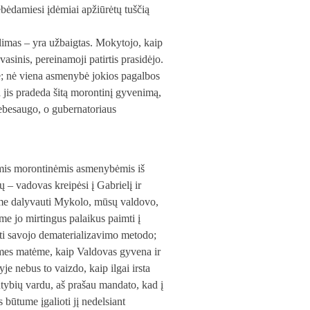
tebėdamiesi įdėmiai apžiūrėtų tuščią
imas – yra užbaigtas. Mokytojo, kaip
vasinis, pereinamoji patirtis prasidėjo.
duje; nė viena asmenybė jokios pagalbos
 jis pradeda šitą morontinį gyvenimą,
 tebesaugo, o gubernatoriaus
iomis morontinėmis asmenybėmis iš
 – vadovas kreipėsi į Gabrielį ir
ime dalyvauti Mykolo, mūsų valdovo,
e jo mirtingus palaikus paimti į
oti savojo dematerializavimo metodo;
d mes matėme, kaip Valdovas gyvena ir
je nebus to vaizdo, kaip ilgai irsta
ybių vardu, aš prašau mandato, kad į
būtume įgalioti jį nedelsiant