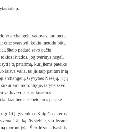
tas šitaip:
dono archangelų vadovas, tuo metu
 ir ėmė svarstyti, kokiu metodu būtų
iai, šitaip padarė savo pačių
 tokios išvados, jog tvarinys negali
yti į tą patarimą, kurį jiems pateikė
isva valia, tai jis taip pat turi ir tą
toji archangelų, Gyvybės Nešėjų, ir jų
ir sukuriami morontijoje, taryba savo
škai vadovavo susirinkusioms
 laukiantiems stebėtojams pasakė
sugrįžti į gyvenimą. Kaip šios sferos
gyvena. Tai, ką jūs stebite, yra Jėzaus
mą morontijoje. Šito Jėzaus dvasinis