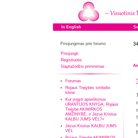
In English
Sv
Prisijungimas prie forumo
34
Prisijungti
Registruotis
An
Slaptažodžio priminimas
Forumas
Rojaus Trejybės simbolio
kilmė
Kur įsigyti apreiškimus
URANTIJOS KNYGA, Rojaus
Trejybė AKIMIRKOS
AMŽINYBĖ, ir Jėzus Kristus
KALBU JUMS VĖL?+
Jėzus Kristus KALBU JUMS
VĖL
Rojaus Trejybė AKIMIRKOS