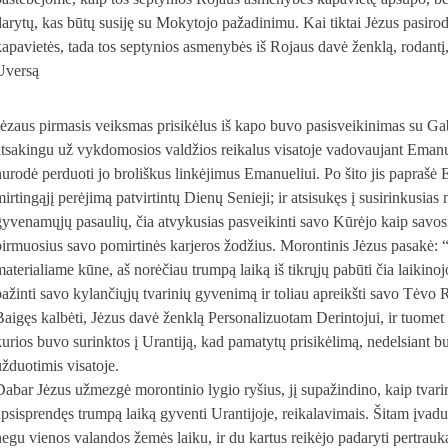
darytų, kas būtų susiję su Mokytojo pažadinimu. Kai tiktai Jėzus pasirodė
kapavietės, tada tos septynios asmenybės iš Rojaus davė ženklą, rodantį, 
Uversą
Jėzaus pirmasis veiksmas prisikėlus iš kapo buvo pasisveikinimas su Gabr
atsakingu už vykdomosios valdžios reikalus visatoje vadovaujant Emanu
nurodė perduoti jo broliškus linkėjimus Emanueliui. Po šito jis paprašė E
mirtingąjį perėjimą patvirtintų Dienų Senieji; ir atsisukęs į susirinkusias
gyvenamųjų pasaulių, čia atvykusias pasveikinti savo Kūrėjo kaip savosio
pirmuosius savo pomirtinės karjeros žodžius. Morontinis Jėzus pasakė
materialiame kūne, aš norėčiau trumpą laiką iš tikrųjų pabūti čia laikino
pažinti savo kylančiųjų tvarinių gyvenimą ir toliau apreikšti savo Tėvo R
Baigęs kalbėti, Jėzus davė ženklą Personalizuotam Derintojui, ir tuomet 
kurios buvo surinktos į Urantiją, kad pamatytų prisikėlimą, nedelsiant b
užduotimis visatoje.
Dabar Jėzus užmezgė morontinio lygio ryšius, jį supažindino, kaip tvari
apsisprendęs trumpą laiką gyventi Urantijoje, reikalavimais. Šitam įvadu
negu vienos valandos žemės laiku, ir du kartus reikėjo padaryti pertrauk