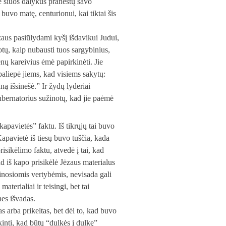
ie šiuos dalykus praneštų savo
buvo matę, centurionui, kai tiktai šis
zaus pasiūlydami kyšį išdavikui Judui,
otų, kaip nubausti tuos sargybinius,
ėnų kareivius ėmė papirkinėti. Jie
paliepė jiems, kad visiems sakytų:
 išsinešė.” Ir žydų lyderiai
gubernatorius sužinotų, kad jie paėmė
apavietės” faktu. Iš tikrųjų tai buvo
 Kapavietė iš tiesų buvo tuščia, kada
prisikėlimo faktu, atvedė į tai, kad
 iš kapo prisikėlė Jėzaus materialus
žinosiomis vertybėmis, nevisada gali
aterialiai ir teisingi, bet tai
nes išvadas.
s arba prikeltas, bet dėl to, kad buvo
kinti, kad būtų “dulkės į dulkę”