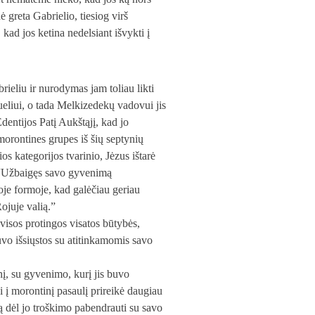
 greta Gabrielio, tiesiog virš
kad jos ketina nedelsiant išvykti į
ieliu ir nurodymas jam toliau likti
eliui, o tada Melkizedekų vadovui jis
dentijos Patį Aukštąjį, kad jo
 morontines grupes iš šių septynių
s kategorijos tvarinio, Jėzus ištarė
: “Užbaigęs savo gyvenimą
joje formoje, kad galėčiau geriau
ojuje valią.”
visos protingos visatos būtybės,
uvo išsiųstos su atitinkamomis savo
nį, su gyvenimo, kurį jis buvo
i į morontinį pasaulį prireikė daugiau
ą dėl jo troškimo pabendrauti su savo