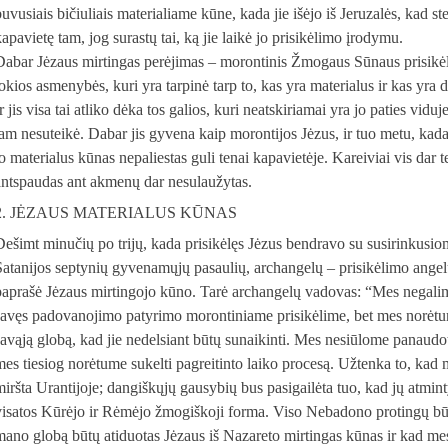
buvusiais bičiuliais materialiame kūne, kada jie išėjo iš Jeruzalės, kad s
kapavietę tam, jog surastų tai, ką jie laikė jo prisikėlimo įrodymu.
Dabar Jėzaus mirtingas perėjimas – morontinis Žmogaus Sūnaus prisikėl
okios asmenybės, kuri yra tarpinė tarp to, kas yra materialus ir kas yra d
Ir jis visa tai atliko dėka tos galios, kuri neatskiriamai yra jo paties vi
jam nesuteikė. Dabar jis gyvena kaip morontijos Jėzus, ir tuo metu, kada
jo materialus kūnas nepaliestas guli tenai kapavietėje. Kareiviai vis dar
antspaudas ant akmenų dar nesulaužytas.
2. JĖZAUS MATERIALUS KŪNAS
Dešimt minučių po trijų, kada prisikėlęs Jėzus bendravo su susirinkus
Satanijos septynių gyvenamųjų pasaulių, archangelų – prisikėlimo angelų
paprašė Jėzaus mirtingojo kūno. Tarė archangelų vadovas: “Mes negal
savęs padovanojimo patyrimo morontiniame prisikėlime, bet mes norėtum
savąją globą, kad jie nedelsiant būtų sunaikinti. Mes nesiūlome panaud
mes tiesiog norėtume sukelti pagreitinto laiko procesą. Užtenka to, ka
miršta Urantijoje; dangiškųjų gausybių bus pasigailėta tuo, kad jų atminty
visatos Kūrėjo ir Rėmėjo žmogiškoji forma. Viso Nebadono protingų būt
mano globą būtų atiduotas Jėzaus iš Nazareto mirtingas kūnas ir kad mes 