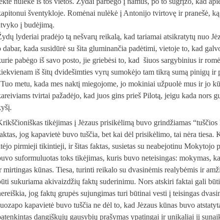
lėkte nulėkė iš tos vietos. Žydai parbėgo į namus, po to sugrįžo, kad ap
kapitonui šventykloje. Romėnai nulėkė į Antonijo tvirtovę ir pranešė, ką 
atvyko į budėjimą.
Žydų lyderiai pradėjo tą nešvarų reikalą, kad tariamai atsikratytų nuo Jė
o dabar, kada susidūrė su šita gluminančia padėtimi, vietoje to, kad galv
kurie pabėgo iš savo posto, jie griebėsi to, kad šiuos sargybinius ir rom
kiekvienam iš šitų dvidešimties vyrų sumokėjo tam tikrą sumą pinigų ir 
“Tuo metu, kada mes naktį miegojome, jo mokiniai užpuolė mus ir jo kūną
kareiviams tvirtai pažadėjo, kad juos gins prieš Pilotą, jeigu kada nors 
kyšį.
Krikščioniškas tikėjimas į Jėzaus prisikėlimą buvo grindžiamas “tuščios k
aktas, jog kapavietė buvo tuščia, bet kai dėl prisikėlimo, tai nėra tiesa.
tėjo pirmieji tikintieji, ir šitas faktas, susietas su neabejotinu Mokytojo 
buvo suformuluotas toks tikėjimas, kuris buvo neteisingas: mokymas, kad
ir mirtingas kūnas. Tiesa, turinti reikalo su dvasinėmis realybėmis ir am
ūti sukuriama akivaizdžių faktų suderinimu. Nors atskiri faktai gali būti m
nereiškia, jog faktų grupės sujungimas turi būtinai vesti į teisingas dvasi
Juozapo kapavietė buvo tuščia ne dėl to, kad Jėzaus kūnas buvo atstatyta
patenkintas dangiškųjų gausybių prašymas ypatingai ir unikaliai jį sunai