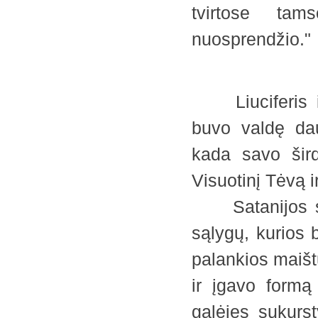
tvirtose tam
nuosprendžio
Liuciferis ir
buvo valdę da
kada savo šird
Visuotinį Tėvą 
Satanijos sis
sąlygų, kurios 
palankios maištu
ir įgavo formą 
galėjęs sukurst