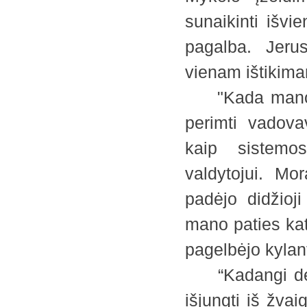
sunaikinti išvi
pagalba. Jeru
vienam ištikima
"Kada mano ti
perimti vadov
kaip sistemos
valdytojui. Mo
padėjo didžioj
mano paties kat
pagelbėjo kylant
“Kadangi dėl L
išjungti iš žva