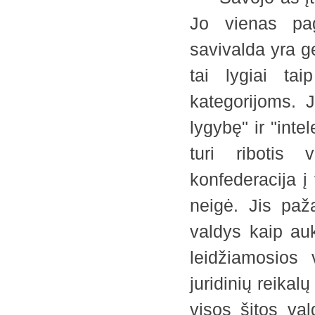
Jo vienas pag
savivalda yra g
tai lygiai ta
kategorijoms. 
lygybę" ir "inte
turi ribotis 
konfederacija į 
neigė. Jis paž
valdys kaip auk
leidžiamosios 
juridinių reikal
visos šitos val