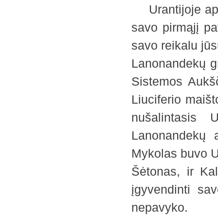
Urantijoje apie
savo pirmąjį pa
savo reikalu jū
Lanonandekų gr
Sistemos Aukšči
Liuciferio maišt
nušalintasis 
Lanonandekų a
Mykolas buvo Ur
Šėtonas, ir Kal
įgyvendinti sa
nepavyko.