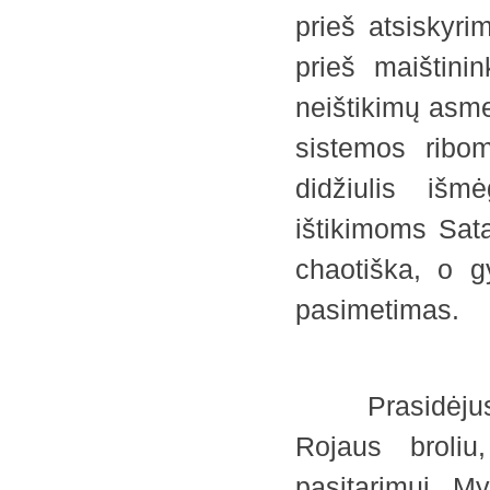
prieš atsiskyri
prieš maištini
neištikimų asme
sistemos ribom
didžiulis išm
ištikimoms Sat
chaotiška, o g
pasimetimas.
Prasidėjus Sa
Rojaus broliu
pasitarimui, M