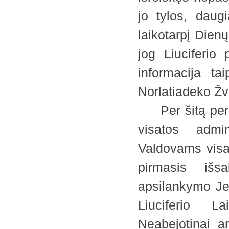
jo tylos, daug
laikotarpį Dien
jog Liuciferio
informacija t
Norlatiadeko Ž
Per šitą period
visatos admi
Valdovams visa
pirmasis išsa
apsilankymo Je
Liuciferio L
Neabejotinai ar