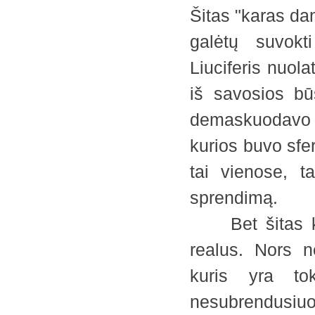
Šitas "karas dan
galėtų suvokt
Liuciferis nuol
iš savosios bū
demaskuodavo ma
kurios buvo sfer
tai vienose, ta
sprendimą.
Bet šitas kar
realus. Nors 
kuris yra to
nesubrendusiuo