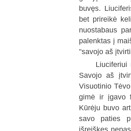
buvęs. Liucifer
bet prireikė ke
nuostabaus par
palenktas į maiš
"savojo aš įtvir
Liuciferiui ni
Savojo aš įtvir
Visuotinio Tėvo
gimė ir įgavo 
Kūrėju buvo art
savo paties pr
išreiškęs nepas