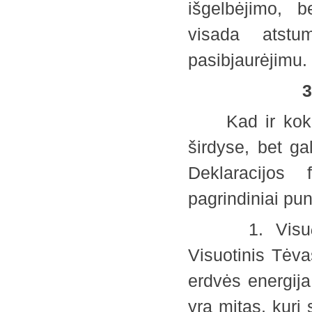
išgelbėjimo, 
visada atstu
pasibjaurėjim
Kad ir kokia 
širdyse, bet ga
Deklaracijos 
pagrindiniai p
1. Visu
Visuotinis Tėvas
erdvės energija
yra mitas, kur