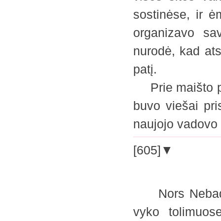
sostinėse, ir ė
organizavo sav
nurodė, kad ats
patį.
Prie maišto pris
buvo viešai pris
naujojo vadovo
[605]▼
Nors Nebadone
vyko tolimuos