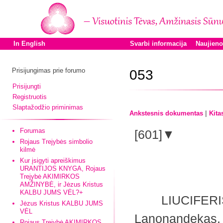
In English
Svarbi informacija
Naujien
Prisijungimas prie forumo
053
Prisijungti
Registruotis
Slaptažodžio priminimas
|
Ankstesnis dokumentas
Kita
Forumas
[601]▼
Rojaus Trejybės simbolio
kilmė
Kur įsigyti apreiškimus
URANTIJOS KNYGA, Rojaus
Trejybė AKIMIRKOS
AMŽINYBĖ, ir Jėzus Kristus
KALBU JUMS VĖL?+
LIUCIFERIS b
Jėzus Kristus KALBU JUMS
VĖL
Lanonandekas
Rojaus Trejybė AKIMIRKOS