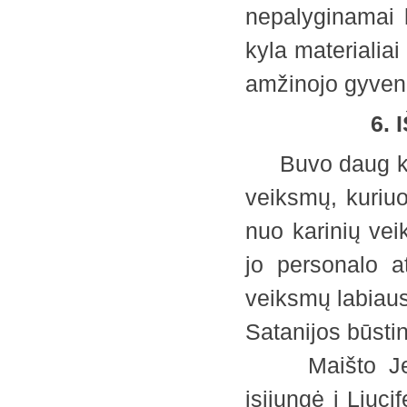
nepalyginamai 
kyla materialia
amžinojo gyven
6.
Buvo daug kilni
veiksmų, kuriuo
nuo karinių vei
jo personalo a
veiksmų labiaus
Satanijos būsti
Maišto Jerus
įsijungė į Liuc