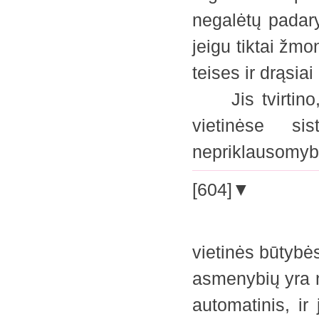
negalėtų padary
jeigu tiktai žmo
teises ir drąsiai
Jis tvirtino, 
vietinėse si
nepriklausomy
[604]▼
vietinės būtybė
asmenybių yra n
automatinis, ir