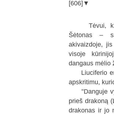
[606]▼
Tėvui, kurio
Šėtonas – su
akivaizdoje, ji
visoje kūrinij
dangaus mėlio 
Liuciferio em
apskritimu, kuri
"Danguje vyko
prieš drakoną (L
drakonas ir jo 