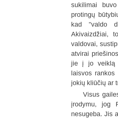
sukilimai buv
protingų būtybi
kad "valdo da
Akivaizdžiai, t
valdovai, sustip
atvirai priešin
jie į jo veikl
laisvos rankos 
jokių kliūčių a
Visus gailesti
įrodymu, jog 
nesugeba. Jis a