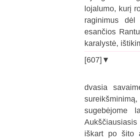
lojalumo, kurį 
raginimus dėl 
esančios Rantu
karalystė, išti
[607]▼
dvasia savaim
sureikšminimą,
sugebėjome la
Aukščiausiasis 
iškart po šito