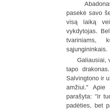
Abadonas buv
pasekė savo šei
visą laiką vei
vykdytojas. Be
tvariniams, 
sąjungininkai
Galiausiai, vi
tapo drakonas.
Salvingtono ir 
amžiui.” Apie
parašyta: "Ir t
padėties, bet p