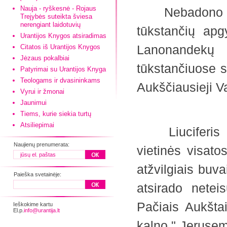
Nauja - ryškesnė - Rojaus
Nebadono visa
Trejybės suteikta šviesa
nerengiant laidotuvių
tūkstančių apg
Urantijos Knygos atsiradimas
Lanonandekų 
Citatos iš Urantijos Knygos
Jėzaus pokalbiai
tūkstančiuose si
Patyrimai su Urantijos Knyga
Teologams ir dvasininkams
Aukščiausieji 
Vyrui ir žmonai
Jaunimui
Tiems, kurie siekia turtų
Atsiliepimai
Liuciferis neb
Naujienų prenumerata:
vietinės visato
atžvilgiais buv
Paieška svetainėje:
atsirado netei
Pačiais Aukštai
Ieškokime kartu
El.p.
info@urantija.lt
kalno," Jerusem