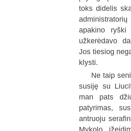
toks didelis sk
administratorių
apakino ryški
užkerėdavo dan
Jos tiesiog neg
klysti.
Ne taip seniai
susiję su Liuc
man pats džiu
patyrimas, su
antruoju serafi
Mykolo įžeidi