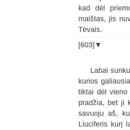
kad dėl priemon
maištas, jis nu
Tėvais.
[603]▼
Labai sunku nur
kurios galiausia
tiktai dėl vieno
pradžia, bet ji 
savuoju aš, ku
Liuciferis kurį