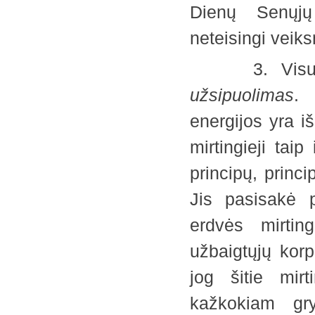
Dienų Senųjų 
neteisingi ve
3. Vis
užsipuolimas
. 
energijos yra i
mirtingieji tai
principų, princi
Jis pasisakė 
erdvės mirtin
užbaigtųjų kor
jog šitie mir
kažkokiam gry