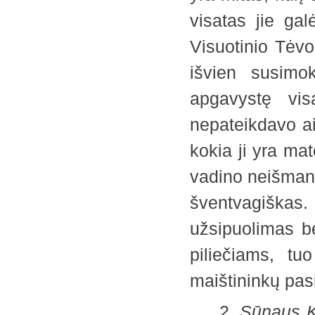
visatas jie gal
Visuotinio Tėvo
išvien susimo
apgavystę vis
nepateikdavo a
kokia ji yra ma
vadino neišmany
šventvagiška
užsipuolimas be
piliečiams, t
maištininkų pasi
2.
Sūnaus K