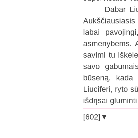
Dabar Liucife
Aukščiausiasi
labai pavojing
asmenybėms. Ap
savimi tu iškėl
savo gabumais
būseną, kada 
Liuciferi, ryto
išdrįsai glumin
[602]▼