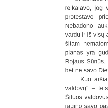
reikalavo, jog 
protestavo pri
Nebadono aukš
vardu ir iš visų
šitam nematoma
planas yra gud
Rojaus Sūnūs. M
bet ne savo Diev
Kuo aršiausia
valdovų" – teis
Šituos valdovus
ragino savo pas