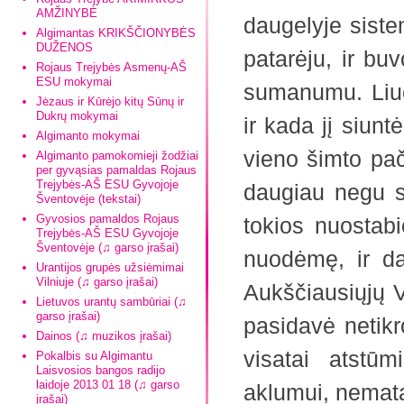
AMŽINYBĖ
daugelyje sist
Algimantas KRIKŠČIONYBĖS
DUŽENOS
patarėju, ir bu
Rojaus Trejybės Asmenų-AŠ
ESU mokymai
sumanumu. Liuci
Jėzaus ir Kūrėjo kitų Sūnų ir
Dukrų mokymai
ir kada jį siunt
Algimanto mokymai
vieno šimto pač
Algimanto pamokomieji žodžiai
per gyvąsias pamaldas Rojaus
Trejybės-AŠ ESU Gyvojoje
daugiau negu se
Šventovėje (tekstai)
Gyvosios pamaldos Rojaus
tokios nuostabi
Trejybės-AŠ ESU Gyvojoje
Šventovėje (♫ garso įrašai)
nuodėmę, ir da
Urantijos grupės užsiėmimai
Vilniuje (♫ garso įrašai)
Aukščiausiųjų V
Lietuvos urantų sambūriai (♫
garso įrašai)
pasidavė netikr
Dainos (♫ muzikos įrašai)
visatai atstūm
Pokalbis su Algimantu
Laisvosios bangos radijo
laidoje 2013 01 18 (♫ garso
aklumui, nemat
įrašai)