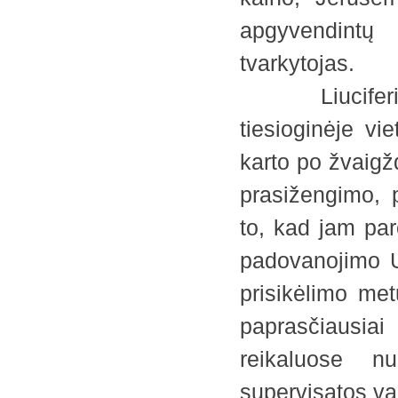
apgyvendintų 
tvarkytojas.
Liuciferis b
tiesioginėje vie
karto po žvaigž
prasižengimo, p
to, kad jam pa
padovanojimo U
prisikėlimo met
paprasčiausiai
reikaluose n
supervisatos v