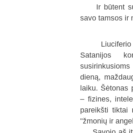
Ir būtent su t
savo tamsos ir 
Liuciferio ma
Satanijos ko
susirinkusiom
dieną, maždaug
laiku. Šėtonas 
– fizines, inte
pareikšti tiktai
"žmonių ir angel
Savojo aš įtvi