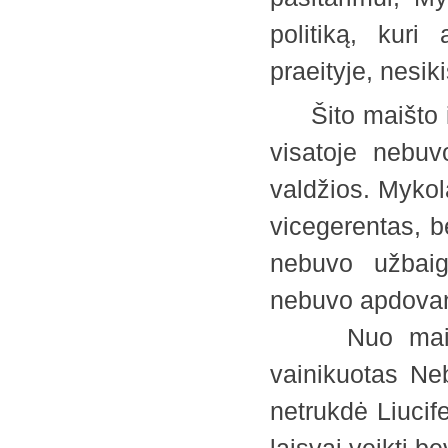
politiką, kuri
praeityje, nesi
Šito maišto ir
visatoje nebuv
valdžios. Mykol
vicegerentas, b
nebuvo užbaig
nebuvo apdovano
Nuo maišto p
vainikuotas Ne
netrukdė Liucif