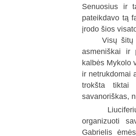
Senuosius ir t
pateikdavo tą fa
įrodo šios visa
Visų šitų nei
asmeniškai ir p
kalbės Mykolo v
ir netrukdomai 
trokšta tikta
savanoriškas, n
Liuciferiui b
organizuoti sa
Gabrielis ėmės