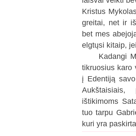
laisvai veikti b
Kristus Mykolas 
greitai, net ir 
bet mes abejoja
elgtųsi kitaip, j
Kadangi Mykol
tikruosius karo 
į Edentiją savo
Aukštaisiais,
ištikimoms Sat
tuo tarpu Gabrie
kuri yra paski