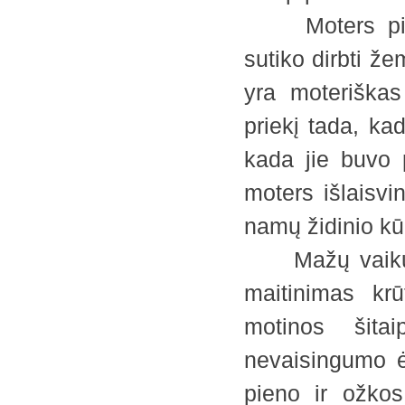
Moters pirmas
sutiko dirbti že
yra moteriškas
priekį tada, ka
kada jie buvo 
moters išlaisvin
namų židinio kūr
Mažų vaikų ap
maitinimas kr
motinos šitai
nevaisingumo ė
pieno ir ožkos