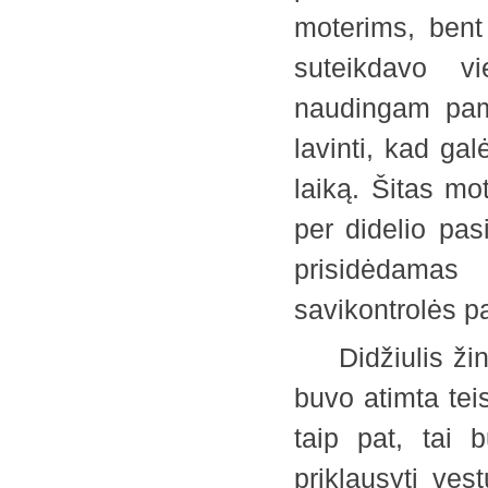
moterims, bent
suteikdavo v
naudingam pam
lavinti, kad gal
laiką. Šitas mo
per didelio pasi
prisidėdamas 
savikontrolės
Didžiulis žings
buvo atimta te
taip pat, tai 
priklausyti ves