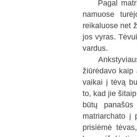
Pagal matriar
namuose turėjo
reikaluose net 
jos vyras. Tėvu
vardus.
Ankstyviausios
žiūrėdavo kaip a
vaikai į tėvą 
to, kad jie šita
būtų panašūs 
matriarchato į 
prisiėmė tėvas,