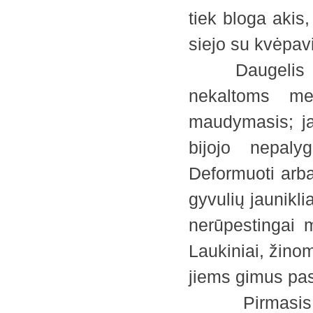
tiek bloga akis,
siejo su kvėpav
Daugelis anks
nekaltoms me
maudymasis; ja
bijojo nepaly
Deformuoti arba
gyvulių jaunikli
nerūpestingai 
Laukiniai, žino
jiems gimus p
Pirmasis žin