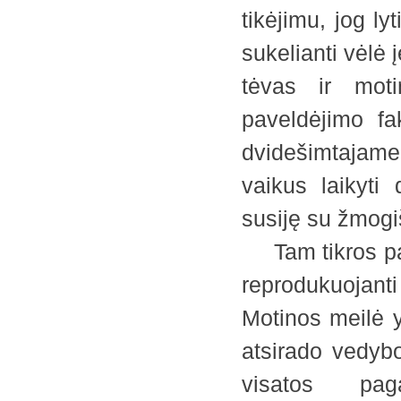
tikėjimu, jog ly
sukelianti vėlė 
tėvas ir moti
paveldėjimo fa
dvidešimtajame
vaikus laikyti
susiję su žmogi
Tam tikros papr
reprodukuojant
Motinos meilė yr
atsirado vedybo
visatos pag