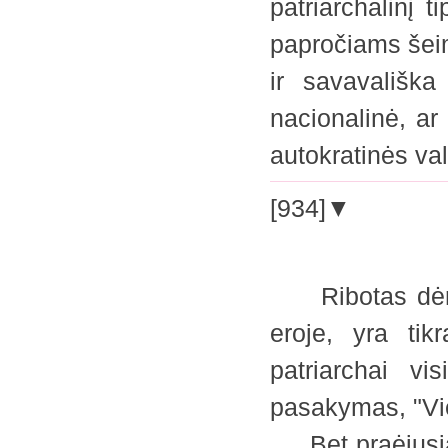
patriarchalinį 
papročiams šei
ir savavališka
nacionalinė, ar
autokratinės v
[934]▼
Ribotas dėmes
eroje, yra tik
patriarchai vi
pasakymas, "Vi
Bet praėjusiai