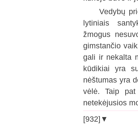
Vedybų priežas
lytiniais san
žmogus nesuvok
gimstančio vaik
gali ir nekalta
kūdikiai yra s
nėštumas yra dė
vėlė. Taip pa
netekėjusios mo
[932]▼