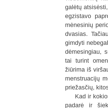
galėtų atsisėsti
egzistavo papr
mėnesinių perio
dvasias. Tačia
gimdyti nebegal
dėmesingiau, sut
tai turint ome
žiūrima iš virša
menstruacijų me
priežasčių, kito
Kad ir kokios 
padarė ir šie