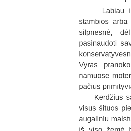
Labiau išsiv
stambios arba 
silpnesnė, dė
pasinaudoti sav
konservatyvesn
Vyras pranoko
namuose moter
pačius primityv
Kerdžius savo 
visus šituos pi
augaliniu maist
iš viso žemė b