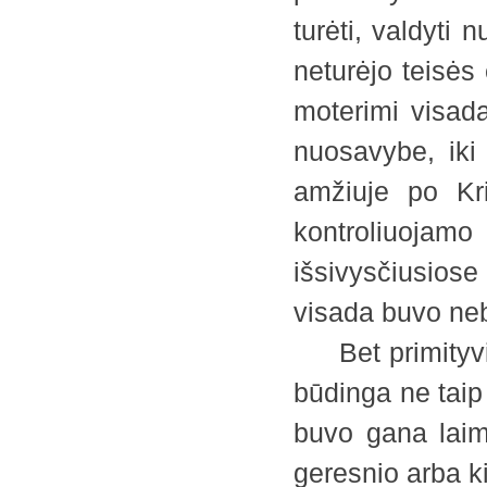
turėti, valdyti n
neturėjo teisės 
moterimi visad
nuosavybe, iki
amžiuje po Kri
kontroliuoja
išsivysčiusios
visada buvo ne
Bet primityvio
būdinga ne taip
buvo gana laimi
geresnio arba 