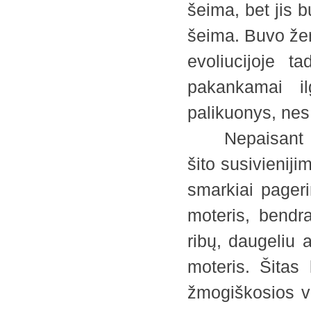
šeima, bet jis b
šeima. Buvo žen
evoliucijoje t
pakankamai il
palikuonys, nes
Nepaisant šit
šito susivieniji
smarkiai pageri
moteris, bendr
ribų, daugeliu 
moteris. Šitas
žmogiškosios v