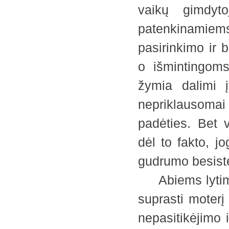
vaikų gimdyto
patenkinamie
pasirinkimo ir
o išmintingom
žymia dalimi į
nepriklausoma
padėties. Bet 
dėl to fakto, j
gudrumo besist
Abiems lytims 
suprasti moterį
nepasitikėjimo 