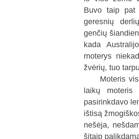
Buvo taip pat 
geresnių derli
genčių šiandien
kada Australij
moterys niekad
žvėrių, tuo tarp
Moteris visada 
laikų moteris 
pasirinkdavo len
ištisą žmogiško
nešėja, nešdam
šitaip palikdam