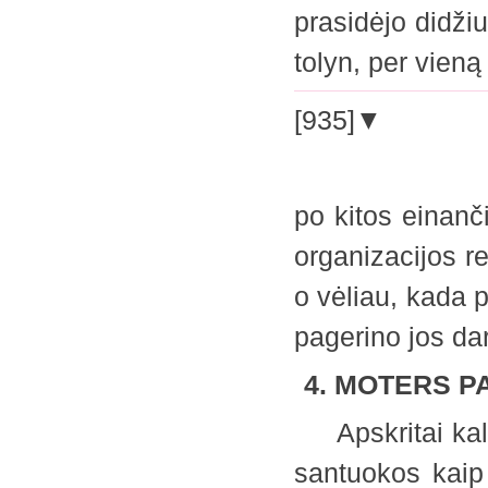
prasidėjo didži
tolyn, per vi
[935]▼
po kitos einanč
organizacijos re
o vėliau, kada 
pagerino jos d
4. MOTERS 
Apskritai kalb
santuokos kaip