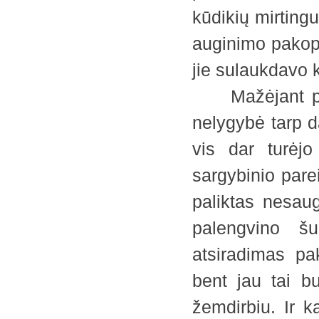
kūdikių mirting
auginimo pakopą
jie sulaukdavo 
Mažėjant prim
nelygybė tarp d
vis dar turėjo 
sargybinio pare
paliktas nesaug
palengvino šu
atsiradimas pa
bent jau tai b
žemdirbiu. Ir k