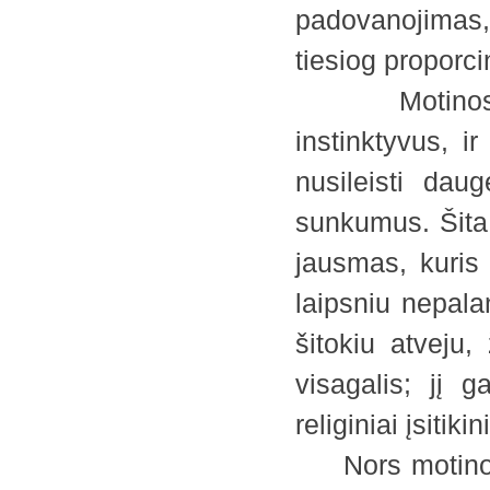
padovanojimas,
tiesiog proporc
Motinos ir v
instinktyvus, ir
nusileisti dau
sunkumus. Šita
jausmas, kuris 
laipsniu nepala
šitokiu atveju,
visagalis; jį g
religiniai įsitiki
Nors motinos-v