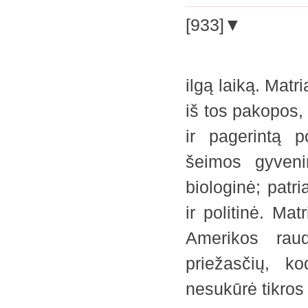
[933]▼
ilgą laiką. Mat
iš tos pakopos,
ir pagerintą p
šeimos gyveni
biologinė; patr
ir politinė. Ma
Amerikos rau
priežasčių, k
nesukūrė tikros