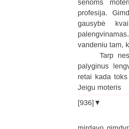
senoms moteri
profesija. Gi
gausybė kva
palengvinamas.
vandeniu tam, ka
Tarp nesusim
palyginus lengv
retai kada tok
Jeigu moteri
[936]▼
mirdavo gimdy