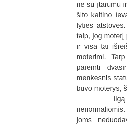
ne su įtarumu i
šito kaltino Ie
lyties atstoves
taip, jog moterį 
ir visa tai išr
moterimi. Tarp
paremti dvasi
menkesnis stat
buvo moterys, š
Ilgą laiką 
nenormaliomis. J
joms neduodav