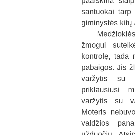
paaiškina šiai
santuokai tarp 
giminystės kit
Medžioklės pa
žmogui suteikė
kontrolę, tada 
pabaigos. Jis ž
varžytis su n
priklausiusi 
varžytis su v
Moteris nebuvo
valdžios pana
užduočių. Ats