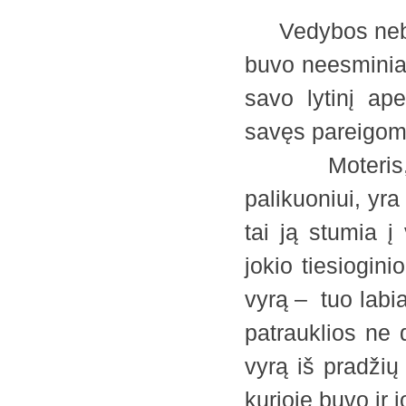
Vedybos nebuvo 
buvo neesminiai
savo lytinį ap
savęs pareigomi
Moteris, dėl
palikuoniui, yr
tai ją stumia 
jokio tiesiogini
vyrą – tuo labia
patrauklios ne d
vyrą iš pradžių
kurioje buvo ir