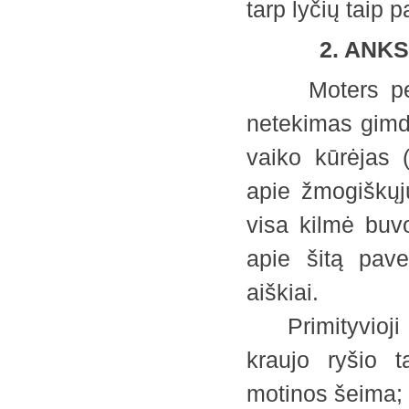
tarp lyčių taip 
2. ANK
Moters period
netekimas gimdy
vaiko kūrėjas 
apie žmogiškųjų
visa kilmė buvo
apie šitą pav
aiškiai.
Primityvioji še
kraujo ryšio 
motinos šeima; 