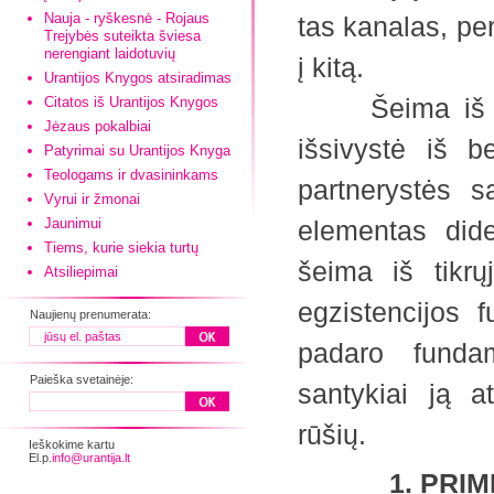
Nauja - ryškesnė - Rojaus
tas kanalas, per
Trejybės suteikta šviesa
nerengiant laidotuvių
į kitą.
Urantijos Knygos atsiradimas
Šeima iš esmė
Citatos iš Urantijos Knygos
Jėzaus pokalbiai
išsivystė iš b
Patyrimai su Urantijos Knyga
Teologams ir dvasininkams
partnerystės s
Vyrui ir žmonai
Jaunimui
elementas dide
Tiems, kurie siekia turtų
šeima iš tikr
Atsiliepimai
egzistencijos 
Naujienų prenumerata:
padaro fundam
Paieška svetainėje:
santykiai ją a
rūšių.
Ieškokime kartu
El.p.
info@urantija.lt
1. PRIM