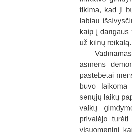
tikima, kad ji 
labiau išsivysč
kaip į dangaus 
už kilnų reikalą.
Vadinamasis m
asmens demons
pastebėtai mens
buvo laikoma 
senųjų laikų pa
vaikų gimdymo
privalėjo turėt
visuomeninį kar