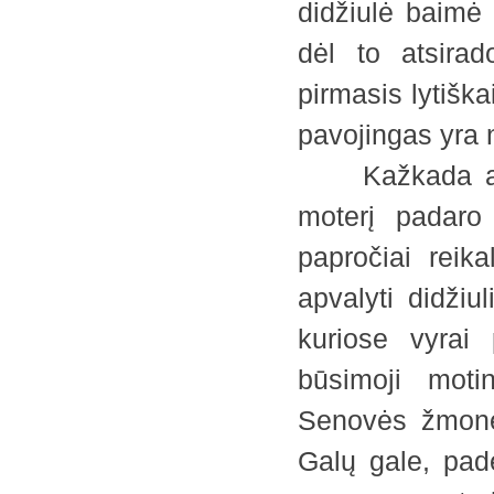
didžiulė baimė 
dėl to atsira
pirmasis lytišk
pavojingas yra n
Kažkada apsk
moterį padaro 
papročiai reik
apvalyti didžiu
kuriose vyrai
būsimoji moti
Senovės žmonė
Galų gale, pad