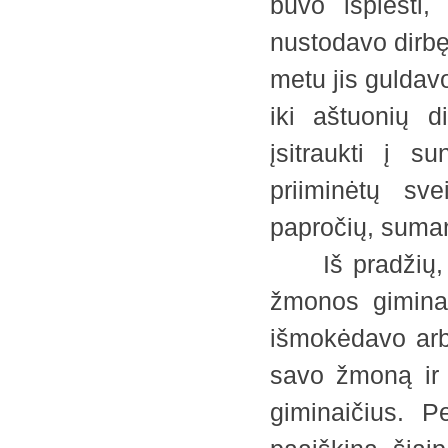
buvo išplėsti
nustodavo dirb
metu jis guldavo
iki aštuonių d
įsitraukti į s
priiminėtų sv
papročių, sumany
Iš pradžių, bu
žmonos giminaič
išmokėdavo arba
savo žmoną ir v
giminaičius. P