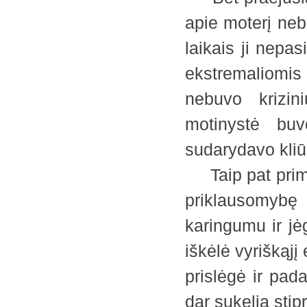
apie moterį neb
laikais ji nepa
ekstremaliomis
nebuvo krizini
motinystė buv
sudarydavo kliūč
Taip pat primi
priklausomyb
karingumu ir jė
iškėlė vyriškąjį 
prislėgė ir pad
dar sukelia stip