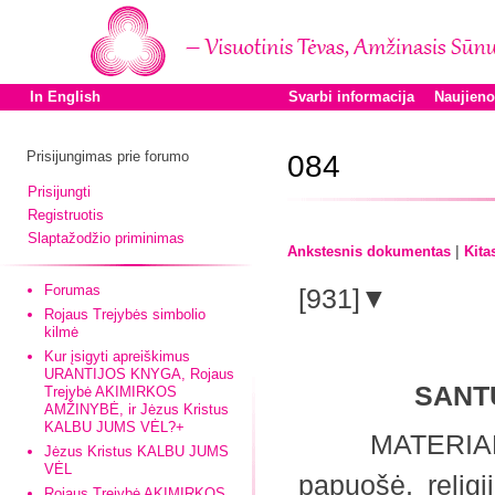
In English
Svarbi informacija
Naujien
Prisijungimas prie forumo
084
Prisijungti
Registruotis
Slaptažodžio priminimas
|
Ankstesnis dokumentas
Kita
Forumas
[931]▼
Rojaus Trejybės simbolio
kilmė
Kur įsigyti apreiškimus
URANTIJOS KNYGA, Rojaus
SANT
Trejybė AKIMIRKOS
AMŽINYBĖ, ir Jėzus Kristus
KALBU JUMS VĖL?+
MATERIALI būt
Jėzus Kristus KALBU JUMS
VĖL
papuošė, religi
Rojaus Trejybė AKIMIRKOS