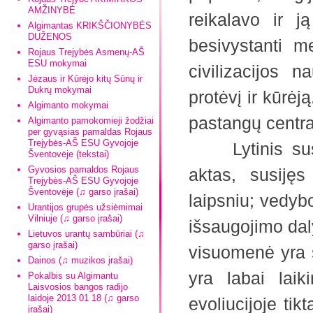
AMŽINYBĖ
reikalavo ir ją
Algimantas KRIKŠČIONYBĖS
DUŽENOS
besivystanti me
Rojaus Trejybės Asmenų-AŠ
ESU mokymai
civilizacijos n
Jėzaus ir Kūrėjo kitų Sūnų ir
Dukrų mokymai
protėvį ir kūrėj
Algimanto mokymai
pastangų centra
Algimanto pamokomieji žodžiai
per gyvąsias pamaldas Rojaus
Trejybės-AŠ ESU Gyvojoje
Lytinis susip
Šventovėje (tekstai)
Gyvosios pamaldos Rojaus
aktas, susiję
Trejybės-AŠ ESU Gyvojoje
Šventovėje (♫ garso įrašai)
laipsniu; vedyb
Urantijos grupės užsiėmimai
Vilniuje (♫ garso įrašai)
išsaugojimo dal
Lietuvos urantų sambūriai (♫
garso įrašai)
visuomenė yra š
Dainos (♫ muzikos įrašai)
yra labai laik
Pokalbis su Algimantu
Laisvosios bangos radijo
laidoje 2013 01 18 (♫ garso
evoliucijoje ti
įrašai)