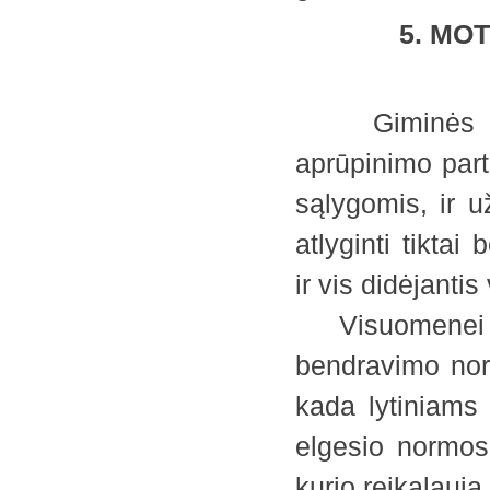
5. MO
Giminės pratę
aprūpinimo part
sąlygomis, ir u
atlyginti tiktai
ir vis didėjanti
Visuomenei vys
bendravimo nor
kada lytiniams
elgesio normos 
kurio reikalauj