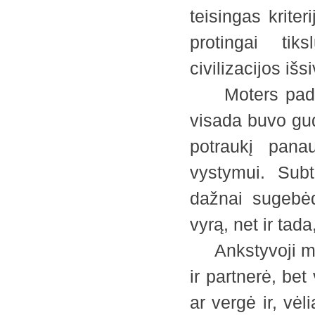
teisingas krite
protingai tik
civilizacijos iš
Moters padėti
visada buvo gudr
potraukį pana
vystymui. Subt
dažnai sugebėd
vyrą, net ir tada
Ankstyvoji mot
ir partnerė, bet
ar vergė ir, vė