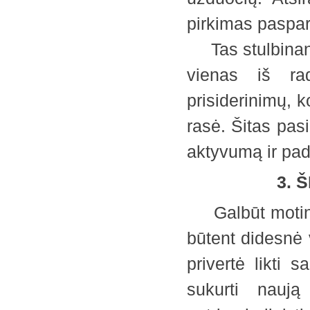
pirkimas paspar
Tas stulbinanti
vienas iš rad
prisiderinimų, 
rasė. Šitas pas
aktyvumą ir pa
3. 
Galbūt motinys
būtent didesnė v
privertė likti 
sukurti naują