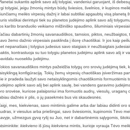
Planetai sukantis aplink savo ašį tolygiai, vandeniui garuojant, iš debes
rgi tolygiai, jeigu žmonių mintys būdų šviesios, švelnios, ir kupinos meilė
siunčiamų meilės virpesių dažnį ir labai subtiliai apgaubtų visą planetą 
uris visiškai derintųsi tiek su planetos judėjimo aplink savo ašį tolygumu,
jos karšto branduolio veikiamo milžiniško spaudimo, ­šiluminiais virpesiai
Tačiau dabartinių žmonių savanaudiškos, tamsios, piktos, neužbaigtos, t
avo žemo dažnio ­virpesiais pasklinda į išorę chaotiškai. Ir jos kaip peiliu
net nepanašiais į tolygius judesius savo staigiais ir ­neužbaigtais judesia
aktis, ­kontrastuoja su tuo tolygiu planetos judėjimu aplink savo ašį ir va
pavidalu nuosekliu judėjimu.
Tokios savanaudiškos mintys pažeidžia tolygų oro srovių ­judėjimą tiek, k
taisyklingą konfigūraciją. Tokių žemų virpesių chaotiškas įsiveržimas pan
Jie ir pradeda laužyti savo netaisyklingomis chaotiškomis formuotėmis to
judėjimo aplink savo ašį bei aplink saulę, bei vandens garavimo judėjimą 
oro srovėse, kuriose palaipsniui ima formuotis audrų, viesulų, uraganų or
labiau dažnės ir plis, o jų pasekmės bus vis skaudesnės.
Taigi, mes, kiekvienas, savo mintimis galime arba dar labiau didinti oro 
audras, ir viesulus arba priešingai, savo šviesiomis, kupinomis Tėvo mei
savyje, užmezgus
gyvą
ryšį su Juo, net ir dabartinėmis sąlygomis, šitok
Atsiminkite:
kiekvieno
iš jūsų
kiekviena
mintis, kurioje vyrauja Tėvo meil