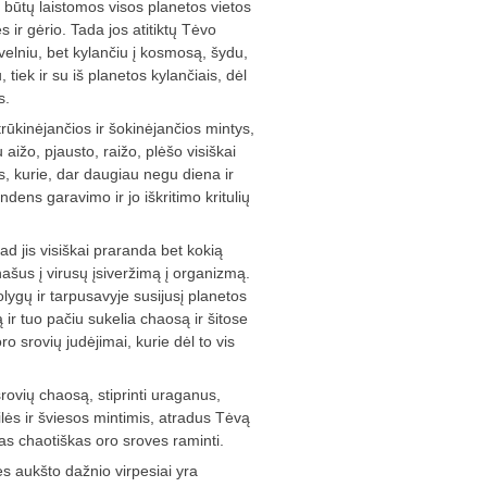
ų būtų laistomos visos planetos vietos
s ir gėrio. Tada jos atitiktų Tėvo
švelniu, bet kylančiu į kosmosą, šydu,
 tiek ir su iš planetos kylančiais, dėl
s.
rūkinėjančios ir šokinėjančios mintys,
 aižo, pjausto, raižo, plėšo visiškai
is, kurie, dar daugiau negu diena ir
ndens garavimo ir jo iškritimo kritulių
ad jis visiškai praranda bet kokią
ašus į virusų įsiveržimą į ­organizmą.
lygų ir tarpusavyje susijusį planetos
ir tuo pačiu sukelia chaosą ir šitose
o srovių judėjimai, kurie dėl to vis
srovių chaosą, stiprinti uraganus,
lės ir šviesos mintimis, atradus Tėvą
ias chaotiškas oro sroves raminti.
ės aukšto dažnio virpesiai yra