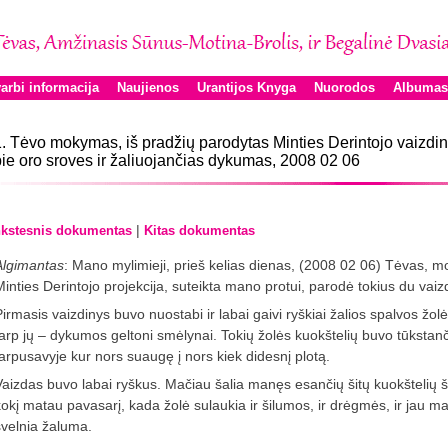
arbi informacija
Naujienos
Urantijos Knyga
Nuorodos
Albumas
. Tėvo mokymas, iš pradžių parodytas Minties Derintojo vaizdine
ie oro sroves ir žaliuojančias dykumas, 2008 02 06
|
kstesnis dokumentas
Kitas dokumentas
Algimantas
: Mano mylimieji, prieš kelias dienas, (2008 02 06) Tėvas,
Minties Derintojo projekcija, suteikta mano protui, parodė tokius du vaiz
Pirmasis vaizdinys buvo nuostabi ir labai gaivi ryškiai žalios spalvos žolė
tarp jų – dykumos geltoni smėlynai. Tokių žolės kuokštelių buvo tūkstanči
tarpusavyje kur nors suaugę į nors kiek didesnį plotą.
Vaizdas buvo labai ryškus. Mačiau šalia manęs esančių šitų kuokštelių š
kokį matau pavasarį, kada žolė sulaukia ir šilumos, ir drėgmės, ir jau m
švelnia žaluma.