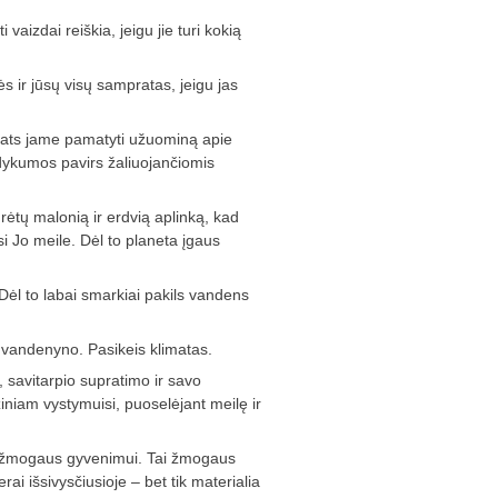
aizdai reiškia, jeigu jie turi kokią
 ir jūsų visų sampratas, jeigu jas
pats jame pamatyti užuominą apie
 dykumos pavirs žaliuojančiomis
rėtų malonią ir erdvią aplinką, kad
i Jo meile. Dėl to planeta įgaus
. Dėl to labai smarkiai pakils vandens
 vandenyno. Pasikeis klimatas.
, savitarpio supratimo ir savo
ziniam vystymuisi, puoselėjant meilę ir
ka žmogaus gyvenimui. Tai žmogaus
i išsivysčiusioje – bet tik materialia