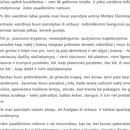
ačiau aplink kuokštelius – vien tik geltonas smėlis. Ir jokio vandens telkin
smėlynuose. Jokio paaiškinimo nebuvo.
Po šito vaizdinio labai greitai man buvo parodyta antroji Minties Derintoj
Antrasis vaizdinys buvo parodytas iš viršaus: milžiniškomis bangomis 
tamsiai tamsiai pilkas, beveik juodas.
irš jo, įvairiomis kryptimis, netaisyklingomis, laužytomis trajektorijomis, 
anašiai kaip naktį į šviesą staigiais judesiais skraido vabzdžiai į visus šo
et greitai ir tolyn nuo jos, nors tą patį akimirksnį ir vėl atgal į šviesą – 
vairiausių dydžių stačiakampių – vieni siauresni, kiti platesni, vieni ilgesn
iauros ir trumpos juostelės, kiti, kaip platesnės juostelės, dar kiti, iš vis
ar kiti – kaip dideli ir tvirti stačiakampiai.
Vaizdas buvo pritrenkiantis, jis gniaužė kvapą, nes buvau tarsi pats tarp 
vandenyno. Jausmas buvo panašus į tokį, kada tenka važiuoti naktį sma
kurios, apšviestos mašinos lempų, atrodo, kad krenta be pabaigos, be ga
viskas susilieja – kelio pakraštys, baltas kelias, dangus. Ir turi net pris
si.
Tik man parodyto vaizdo atveju, aš žvelgiau iš viršaus. Ir tolokai apači
vandenyną.
Jokio paaiškinimo nebuvo ir aš nesuvokiau, kas tai, bet buvau pakerėta
susižavėjimas buvo labai trumpas, vos kelios sekundės. Vaizdas išnyko.