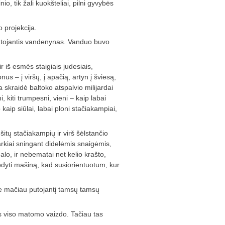
io, tik žali kuokšteliai, pilni gyvybės
o projekcija.
putojantis vandenynas. Vanduo buvo
ir iš esmės staigiais judesiais,
nus – į viršų, į apačią, artyn į šviesą,
čia skraidė baltoko atspalvio milijardai
i, kiti trumpesni, vieni – kaip labai
o kaip siūlai, labai ploni stačiakampiai,
šitų stačiakampių ir virš šėlstančio
rkiai sningant didelėmis snaigėmis,
lo, ir nebematai net kelio krašto,
tabdyti mašiną, kad susiorientuotum, kur
oje mačiau putojantį tamsų tamsų
s viso matomo vaizdo. Tačiau tas