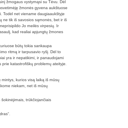
vasinį žmogaus vystymąsi su Tėvu. Dėl
ar susvetimėję žmonės gyvena aukštuose
i. Todėl net viename daugiaaukštyje
ne tik iš savosios sąmonės, bet ir iš
eprisipildo Jo meilės virpesių. Ir
asaulį, kad realiai apjungtų žmones
 kuriuose būtų tokia sankaupa
mo ritmą ir tarpusavio ryšį. Dėl to
niai yra ir nepatikimi, ir panaudojami
s prie katastrofiškų problemų ateityje.
 mintys, kurios visą laiką iš mūsų
išsakome niekam, net iš mūsų
 šokinėjimais, trūkčiojančiais
dras“.