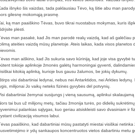
Kada išnyko šis vaizdas, tada paklausiau Tėvo, ką šitie abu man parodyti v
nors gilesnę mokomąją prasmę.
Tai, ką man paaiškino Tėvas, buvo tikrai nuostabus mokymas, kuris išplės
šdrįsite plėsti.
Tėvas man pasakė, kad Jis man parodė realų vaizdą, kad aš galėčiau 
tolimą ateities vaizdą mūsų planetoje. Ateis laikas, kada visos planetos
pievomis.
Tėvas man aiškino, kad Jis sukuria savo kūriniją, kad joje visa gyvybė tu
būtent tokioje aplinkoje žmonės galėtų harmoningai gyventi, dalindamies
visiškai kitokią aplinką, kurioje bus gausu žalumos, be jokių dykumų.
štirps visi dabartiniai ledynai, nebus nei Antarktidos, nei Arkties ledynų
lygis, milijonai Jo vaikų neteks fizinės gyvybės dėl potvynių.
Visi dabartiniai žemynai susijungs į vieną sausumą, aplinkui skalaujamą
Nors tai bus už milijonų metų, tačiau žmonija turės, po didelių sukrėtimų
gyvenimui palankias sąlygas, kuo geriau atsiskleisti savo dvasiniam ir fi
ystant civilizaciją visumos labui.
Tėvas paaiškino, kad dabartiniai mūsų pastatyti miestai visiškai netin
susvetimėjimo ir ydų sankaupos koncentruotos vietos dabartiniu metu gera