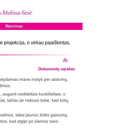
Rėmimas
 projekcija, o vėliau paaiškintas,
Dokumentų sąrašas
 mokydamas mane matyti per atstumą,
dinius.
, auganti nedideliais kuokšteliais, o
ai, tačiau jie nebuvo tokie, kad būtų
velnios, labai jaunos žolės gaivumą,
atosi, kad atgijo po žiemos savo