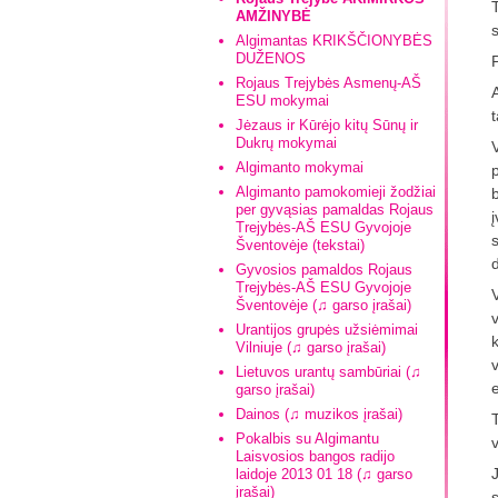
T
AMŽINYBĖ
Algimantas KRIKŠČIONYBĖS
DUŽENOS
Rojaus Trejybės Asmenų-AŠ
ESU mokymai
Jėzaus ir Kūrėjo kitų Sūnų ir
Dukrų mokymai
V
Algimanto mokymai
p
Algimanto pamokomieji žodžiai
b
per gyvąsias pamaldas Rojaus
į
Trejybės-AŠ ESU Gyvojoje
s
Šventovėje (tekstai)
d
Gyvosios pamaldos Rojaus
Trejybės-AŠ ESU Gyvojoje
Šventovėje (♫ garso įrašai)
Urantijos grupės užsiėmimai
Vilniuje (♫ garso įrašai)
Lietuvos urantų sambūriai (♫
e
garso įrašai)
Dainos (♫ muzikos įrašai)
Pokalbis su Algimantu
Laisvosios bangos radijo
laidoje 2013 01 18 (♫ garso
įrašai)