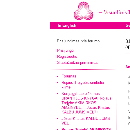
In English
Sv
Prisijungimas prie forumo
31
ap
Prisijungti
Registruotis
Slaptažodžio priminimas
An
Forumas
Rojaus Trejybės simbolio
kilmė
Kur įsigyti apreiškimus
URANTIJOS KNYGA, Rojaus
Trejybė AKIMIRKOS
AMŽINYBĖ, ir Jėzus Kristus
KALBU JUMS VĖL?+
Jėzus Kristus KALBU JUMS
VĖL
Rojaus Trejybė AKIMIRKOS