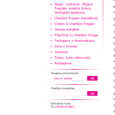
Nauja - ryškesnė - Rojaus
Trejybės suteikta šviesa
nerengiant laidotuvių
Urantijos Knygos atsiradimas
Citatos iš Urantijos Knygos
i
Jėzaus pokalbiai
Patyrimai su Urantijos Knyga
Teologams ir dvasininkams
Vyrui ir žmonai
Jaunimui
Tiems, kurie siekia turtų
Atsiliepimai
I
Naujienų prenumerata:
Paieška svetainėje:
v
Ieškokime kartu
El.p.
info@urantija.lt