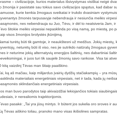
prasme – civilizacijoje, kurios materialus ­išsivystymas visiškai neigė d
to žmonija ir ­pasistatė sau tokius savo civilizacijos spąstus, kad dab
namuose, kurie kenkia žmogaus sveikatai ir trukdo dvasiniam vystymuis
gyvenantys žmonės tarpusavyje nebendrauja ir nesiunčia meilės virpesių 
pasąmonės, nes nebendrauja su Juo, Tėvu, ir dėl to neatsiveria Jam, ir n
Tėvo šitokie meilės virpesiai nepasklinda po visą namą, po miestą, po p
kaip visos žmonijos brolystės įkūnijimą.
Namai turėtų būti tik gamtoje, ir neaukštesni už medžius. Jokių miestų,
gyventojų, neturėtų būti iš viso, nes jie sutrikdo natūralų žmogaus gyveni
es ir neturime jokių alternatyvių energijos šaltinių, nes dabartiniai šalti
neveiksmingai, ir juos turi tik saujelė žmonių savo rankose. Visa tai atve
O kitą vaizdinį Tėvas man šitaip paaiškino.
Tai, ką aš mačiau, kaip milijardus įvairių dydžių stačiakampių – yra mūsų
pasklinda materialiais energetiniais ­virpesiais, net ir tada, kada jų ne
pasąmonės sklindančiais energetiniais virpesiais.
Jos man buvo parodytos taip akivaizdžiai lekiojančios tokiais siaubingais
udesiais, ir nerealiomis trajektorijomis.
Tėvas
pasakė: „Tai yra jūsų mintys. Ir būtent jos sukelia oro sroves ir au
Ką Tėvas aiškino toliau, pranoko mano visas ikišiolines sampratas.