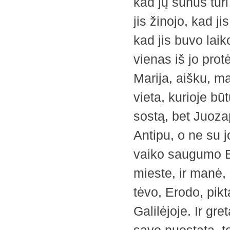
kad jų sūnus turi
jis žinojo, kad ji
kad jis buvo lai
vienas iš jo pro
Marija, aišku, m
vieta, kurioje b
sostą, bet Juoza
Antipu, o ne su j
vaiko saugumo Be
mieste, ir manė,
tėvo, Erodo, pikt
Galilėjoje. Ir gr