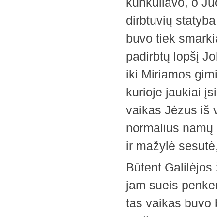
kunkuliavo, o J
dirbtuvių statyba
buvo tiek smarki
padirbtų lopšį Jo
iki Miriamos gimi
kurioje jaukiai į
vaikas Jėzus iš v
normalius namų r
ir mažylė sesutė,
Būtent Galilėjos 
jam sueis penker
tas vaikas buvo 