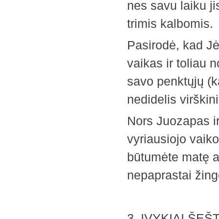
nes savu laiku ji
trimis kalbomis.
Pasirodė, kad Jėz
vaikas ir toliau n
savo penktųjų (ka
nedidelis virški
Nors Juozapas i
vyriausiojo vaiko
būtumėte matę au
nepaprastai žinge
3. ĮVYKIAI ŠEŠT