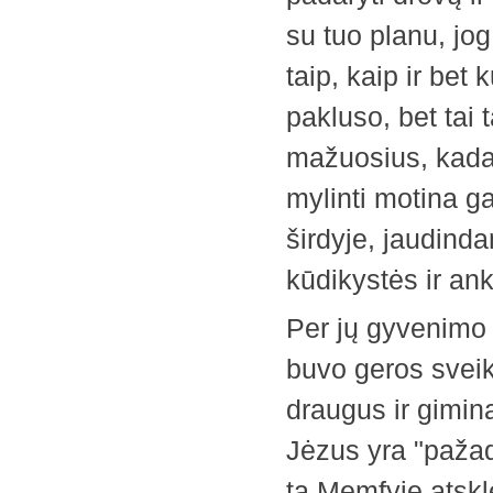
su tuo planu, jog
taip, kaip ir bet 
pakluso, bet tai 
mažuosius, kada 
mylinti motina ga
širdyje, jaudind
kūdikystės ir an
Per jų gyvenimo 
buvo geros sveika
draugus ir gimi
Jėzus yra "pažad
tą Memfyje atskl