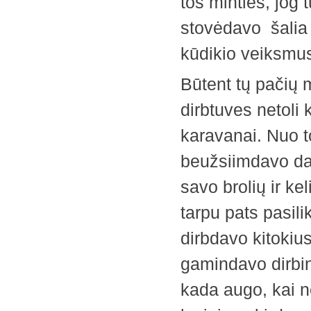
tos minties, jog 
stovėdavo šalia 
kūdikio veiksmu
Būtent tų pačių 
dirbtuves netoli 
karavanai. Nuo t
beužsiimdavo dail
savo brolių ir ke
tarpu pats pasili
dirbdavo kitokius
gamindavo dirbini
kada augo, kai 