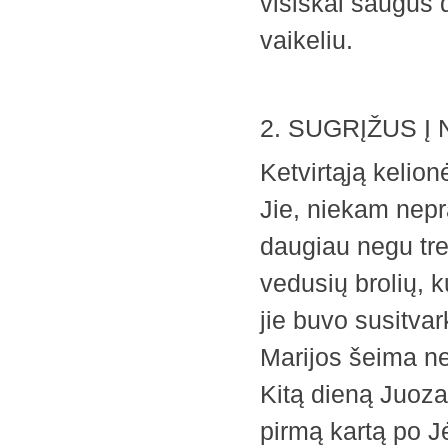
visiškai saugūs
vaikeliu.
2. SUGRĮŽUS Į
Ketvirtąją kelion
Jie, niekam nepr
daugiau negu tr
vedusių brolių, k
jie buvo susitva
Marijos šeima net
Kitą dieną Juoza
pirmą kartą po J