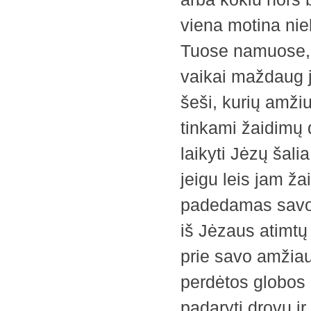
viena motina nie
Tuose namuose, k
vaikai maždaug j
šeši, kurių amžiu
tinkami žaidimų 
laikyti Jėzų šalia
jeigu leis jam ža
padedamas savo gi
iš Jėzaus atimtų
prie savo amžiau
perdėtos globos 
padaryti drovų i