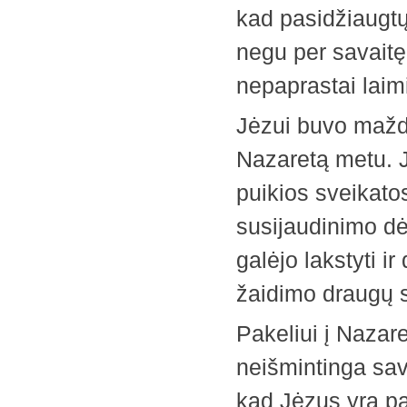
kad pasidžiaugt
negu per savaitę
nepaprastai laim
Jėzui buvo mažda
Nazaretą metu. Ji
puikios sveikatos
susijaudinimo dė
galėjo lakstyti i
žaidimo draugų s
Pakeliui į Nazar
neišmintinga sav
kad Jėzus yra paž