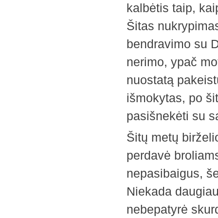
kalbėtis taip, k
Šitas nukrypimas
bendravimo su D
nerimo, ypač mot
nuostatą pakeistų
išmokytas, po šit
pasišnekėti su s
Šitų metų biržel
perdavė broliams 
nepasibaigus, š
Niekada daugiau,
nebepatyrė skurd