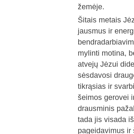
žemėje.
Šitais metais Jė
jausmus ir energ
bendradarbiavim
mylinti motina, 
atvejų Jėzui did
sėsdavosi drauge
tikrąsias ir svar
šeimos gerovei i
drausminis pažab
tada jis visada i
pageidavimus ir 