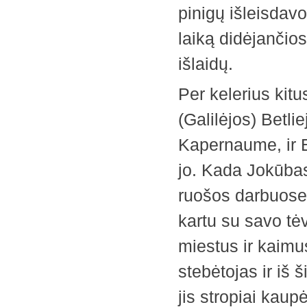
pinigų išleisdavo
laiką didėjanči
išlaidų.
Per kelerius kit
(Galilėjos) Betli
Kapernaume, ir E
jo. Kada Jokūbas
ruošos darbuose 
kartu su savo tė
miestus ir kaimu
stebėtojas ir iš 
jis stropiai kau