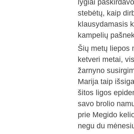
lygiai paskirdav
stebėtų, kaip di
klausydamasis ka
kampelių pašneke
Šių metų liepos 
ketveri metai, v
žarnyno susirgim
Marija taip išsi
šitos ligos epidem
savo brolio namu
prie Megido kelio
negu du mėnesius