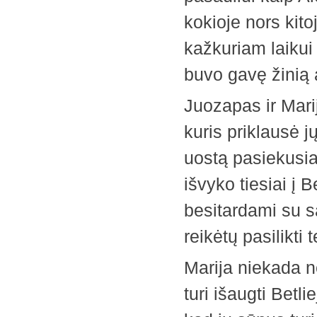
kokioje nors kitoj
kažkuriam laikui 
buvo gavę žinią 
Juozapas ir Marij
kuris priklausė j
uostą pasiekusia
išvyko tiesiai į B
besitardami su sa
reikėtų pasilikti 
Marija niekada n
turi išaugti Betl