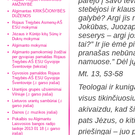
parėjo į savo tė
AMŽINYBĖ
stebėjosi ir klaus
Algimantas KRIKŠČIONYBĖS
DUŽENOS
galybė? Argi jis 
Rojaus Trejybės Asmenų-AŠ
Jokūbas, Juozapa
ESU mokymai
seserys – argi j
Jėzaus ir Kūrėjo kitų Sūnų ir
Dukrų mokymai
tai?” Ir jie ėmė 
Algimanto mokymai
pranašas nebūna
Algimanto pamokomieji žodžiai
per gyvąsias pamaldas Rojaus
namuose.” Dėl jų
Trejybės-AŠ ESU Gyvojoje
Šventovėje (tekstai)
Mt. 13, 53-58
Gyvosios pamaldos Rojaus
Trejybės-AŠ ESU Gyvojoje
Šventovėje (♫ garso įrašai)
Teologai ir kunig
Urantijos grupės užsiėmimai
Vilniuje (♫ garso įrašai)
visus tikinčiuos
Lietuvos urantų sambūriai (♫
garso įrašai)
akivaizdu, kad ši
Dainos (♫ muzikos įrašai)
pats Jėzus, o kit
Pokalbis su Algimantu
Laisvosios bangos radijo
laidoje 2013 01 18 (♫ garso
priešingai – juo 
įrašai)