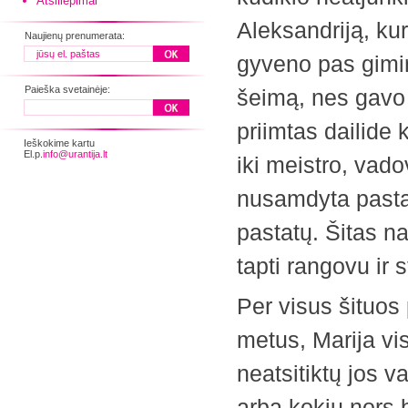
Atsiliepimai
Aleksandriją, ku
Naujienų prenumerata:
gyveno pas gimin
Paieška svetainėje:
šeimą, nes gavo 
priimtas dailide
Ieškokime kartu
El.p.
info@urantija.lt
iki meistro, vado
nusamdyta pastat
pastatų. Šitas n
tapti rangovu ir 
Per visus šituos
metus, Marija vis
neatsitiktų jos v
arba kokiu nors b