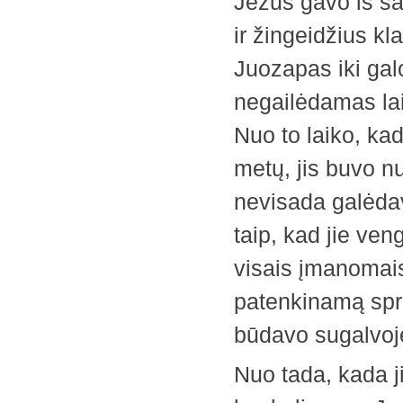
Jėzus gavo iš sa
ir žingeidžius k
Juozapas iki galo
negailėdamas la
Nuo to laiko, kad
metų, jis buvo n
nevisada galėdav
taip, kad jie veng
visais įmanomais
patenkinamą spre
būdavo sugalvoj
Nuo tada, kada j