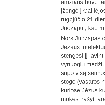
amžiaus buvo lai
įžengė į Galilėjo
rugpjūčio 21 dien
Juozapui, kad mo
Nors Juozapas d
Jėzaus intelektua
stengėsi jį lavint
vynuogių medžius
supo visą šeimos
stogo (vasaros 
kuriose Jėzus ku
mokėsi rašyti ara