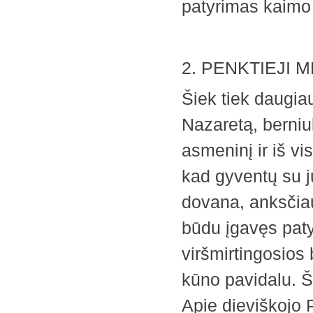
patyrimas kaimo
2. PENKTIEJI MET
Šiek tiek daugia
Nazaretą, berniu
asmeninį ir iš vi
kad gyventų su j
dovana, anksčia
būdu įgavęs patyr
viršmirtingosios
kūno pavidalu. Ši
Apie dieviškojo 