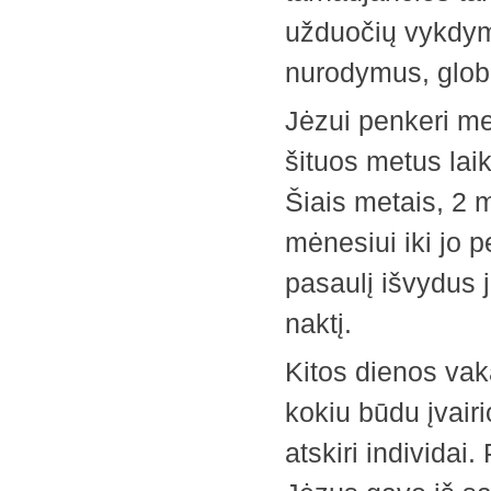
užduočių vykdym
nurodymus, glob
Jėzui penkeri met
šituos metus laik
Šiais metais, 2 m
mėnesiui iki jo p
pasaulį išvydus j
naktį.
Kitos dienos vak
kokiu būdu įvair
atskiri individai