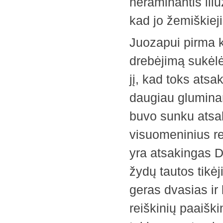
neraminantis ili
kad jo žemiškieji
Juozapui pirma k
drebėjimą sukėl
jį, kad toks atsa
daugiau glumina
buvo sunku atsak
visuomeninius re
yra atsakingas D
žydų tautos tikėj
geras dvasias ir 
reiškinių paaiški