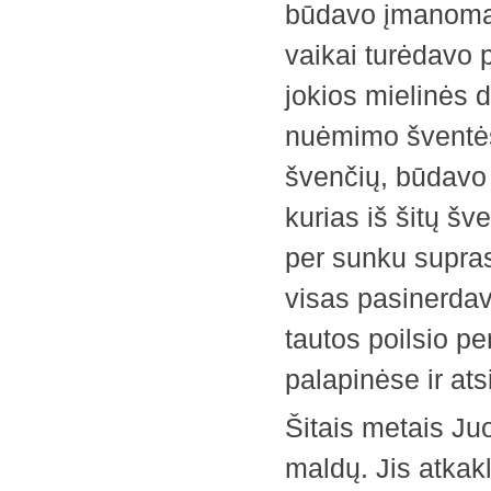
būdavo įmanoma,
vaikai turėdavo p
jokios mielinės 
nuėmimo šventės; 
švenčių, būdavo 
kurias iš šitų šv
per sunku suprast
visas pasinerdav
tautos poilsio pe
palapinėse ir a
Šitais metais Ju
maldų. Jis atkakl