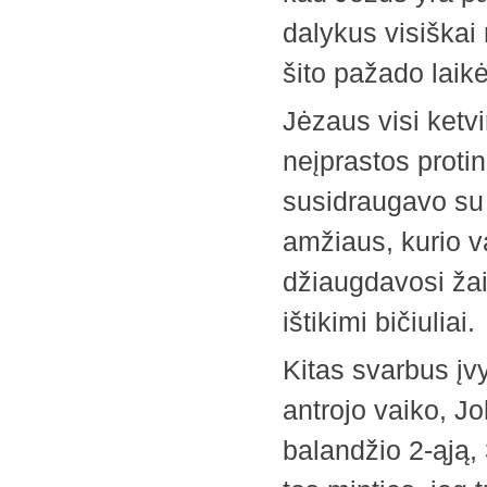
dalykus visiškai 
šito pažado laikė
Jėzaus visi ketvi
neįprastos protin
susidraugavo su
amžiaus, kurio 
džiaugdavosi žai
ištikimi bičiuliai.
Kitas svarbus į
antrojo vaiko, J
balandžio 2-ąją,