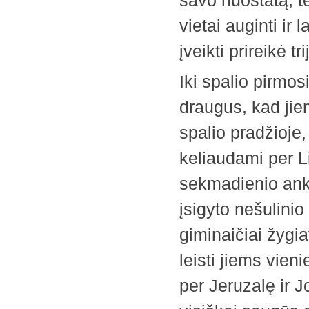
savo nuostatą, t
vietai auginti ir 
įveikti prireikė tr
Iki spalio pirmos
draugus, kad jiem
spalio pradžioje, 
keliaudami per Li
sekmadienio ankst
įsigyto nešulinio
giminaičiai žygi
leisti jiems vieni
per Jeruzalę ir J