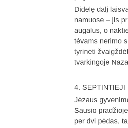
Didelę dalį lais
namuose – jis pr
augalus, o nakt
tėvams nerimo su
tyrinėti žvaigždė
tvarkingoje Naza
4. SEPTINTIEJI 
Jėzaus gyvenime 
Sausio pradžioje
per dvi pėdas, t