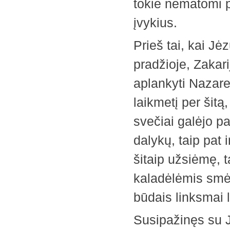
tokie nematomi p
įvykius.
Prieš tai, kai Jė
pradžioje, Zakar
aplankyti Nazare
laikmetį per šitą
svečiai galėjo pas
dalykų, taip pat 
šitaip užsiėmę, 
kaladėlėmis smėly
būdais linksmai l
Susipažinęs su J