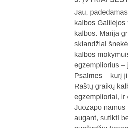
Jau, padedamas 
kalbos Galilėjos 
kalbos. Marija g
sklandžiai šnekė
kalbos mokymuis
egzempliorius – į
Psalmes – kurį j
Raštų graikų kal
egzemplioriai, ir 
Juozapo namus no
augant, sutikti b