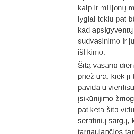
kaip ir milijonų mi
lygiai tokiu pat
kad apsigyventų j
sudvasinimo ir j
išlikimo.
Šitą vasario die
priežiūra, kiek j
pavidalu vientis
įsikūnijimo žmo
patikėta šito vid
serafinių sargų,
tarnaujančios ta