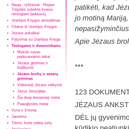
Nauja - ryškesnė - Rojaus
patikėti, kad Jėzu
Trejybės suteikta šviesa
nerengiant laidotuvių
jo motiną Mariją, 
Urantijos Knygos atsiradimas
Citatos iš Urantijos Knygos
nepasižyminčius
Jėzaus pokalbiai
Patyrimai su Urantijos Knyga
Apie Jėzaus brol
Teologams ir dvasininkams
Mykolo savęs
padovanojimo laikai
Jėzaus gimimas ir
***
kūdikystė
Jėzaus brolių ir seserų
gimimas
Vėlesnioji Jėzaus vaikystė
123 DOKUMEN
Jėzus Jeruzalėje
Šie dveji lemiamieji metai
JĖZAUS ANKST
Paauglystės metai
Vyrui ir žmonai
DĖL jų gyvenimo 
Jaunimui
Tiems, kurie siekia turtų
kūdikio neatjunki