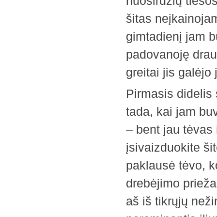
nuoširdžių tieso
šitas neįkainoja
gimtadienį jam b
padovanoję drauga
greitai jis galėjo
Pirmasis didelis
tada, kai jam buv
– bent jau tėvas 
įsivaizduokite ši
paklausė tėvo, k
drebėjimo prieža
aš iš tikrųjų než