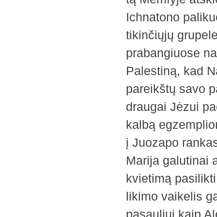
Ichnatono palikuo
tikinčiųjų grupe
prabangiuose nam
Palestiną, kad Na
pareikštų savo pa
draugai Jėzui pa
kalbą egzemplior
į Juozapo rankas 
Marija galutinai
kvietimą pasilikti 
likimo vaikelis g
pasauliui kaip A