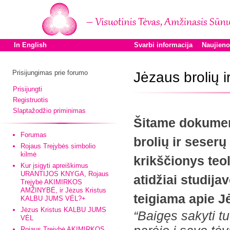
In English
Svarbi informacija
Naujien
Prisijungimas prie forumo
Jėzaus brolių 
Prisijungti
Registruotis
Slaptažodžio priminimas
Šitame dokument
Forumas
brolių ir seserų
Rojaus Trejybės simbolio
kilmė
krikščionys teol
Kur įsigyti apreiškimus
URANTIJOS KNYGA, Rojaus
atidžiai studija
Trejybė AKIMIRKOS
AMŽINYBĖ, ir Jėzus Kristus
teigiama apie J
KALBU JUMS VĖL?+
Jėzus Kristus KALBU JUMS
“Baigęs sakyti tu
VĖL
Rojaus Trejybė AKIMIRKOS