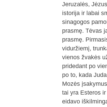
Jeruzalės, Jėzus
istorija ir labai 
sinagogos pamoks
prasmę. Tėvas ja
prasmę. Pirmasi
viduržiemį, trun
vienos žvakės už
pridedant po vie
po to, kada Jud
Mozės įsakymus.
tai yra Esteros i
eidavo iškilminga