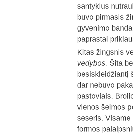
santykius nutrauk
buvo pirmasis ži
gyvenimo banda.
paprastai prikla
Kitas žingsnis v
vedybos.
Šita be
besiskleidžiantį
dar nebuvo pakan
pastoviais. Broli
vienos šeimos pe
seseris. Visame
formos palaipsniu