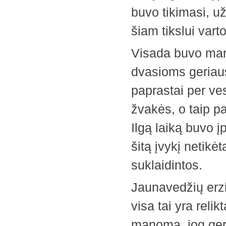
buvo tikimasi, u
šiam tikslui vart
Visada buvo man
dvasioms geriaus
paprastai per ve
žvakės, o taip p
Ilgą laiką buvo į
šitą įvykį netikėt
suklaidintos.
Jaunavedžių erz
visa tai yra relik
manoma, jog geri