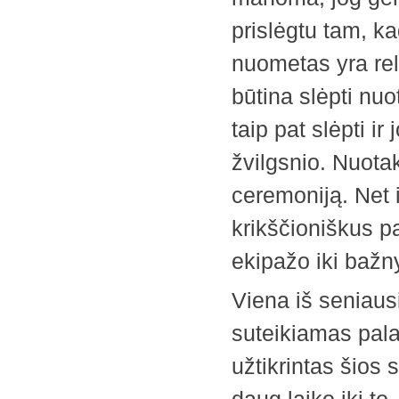
prislėgtu tam, k
nuometas yra rel
būtina slėpti nuo
taip pat slėpti i
žvilgsnio. Nuota
ceremoniją. Net 
krikščioniškus p
ekipažo iki bažny
Viena iš seniaus
suteikiamas pala
užtikrintas šios