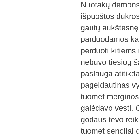
Nuotakų demonst
išpuoštos dukros
gautų aukštesnę
parduodamos kai
perduoti kitiems
nebuvo tiesiog š
paslauga atitikda
pageidautinas v
tuomet merginos t
galėdavo vesti. 
godaus tėvo rei
tuomet senoliai 