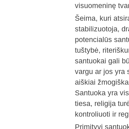
visuomeninę tvark
Šeima, kuri atsir
stabilizuotoja, 
potencialūs sant
tuštybė, riterišku
santuokai gali bū
vargu ar jos yra
aiškiai žmogiškas
Santuoka yra vis
tiesa, religija tu
kontroliuoti ir reg
Primityvi santuok