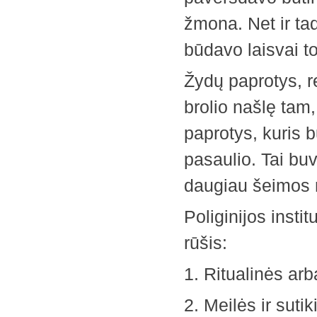
žmona. Net ir tad
būdavo laisvai t
Žydų paprotys, r
brolio našlę tam,
paprotys, kuris 
pasaulio. Tai bu
daugiau šeimos r
Poliginijos insti
rūšis:
1. Ritualinės ar
2. Meilės ir sut