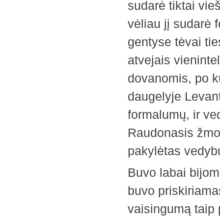
sudarė tiktai vi
vėliau jį sudarė
gentyse tėvai ti
atvejais vienint
dovanomis, po ku
daugelyje Levant
formalumų, ir ve
Raudonasis žmog
pakylėtas vedyb
Buvo labai bijom
buvo priskiriamas
vaisingumą taip 