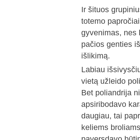
Ir šituos grupini
totemo papročiai.
gyvenimas, nes l
pačios genties i
išlikimą.
Labiau išsivysči
vietą užleido poli
Bet poliandrija n
apsiribodavo kar
daugiau, tai pap
keliems broliams.
paversdavo būtin