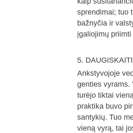
kaip susitarianči
sprendimai; tuo 
bažnyčia ir vals
įgaliojimų priim
5. DAUGISKAI
Ankstyvojoje ved
genties vyrams. 
turėjo tiktai vien
praktika buvo pi
santykių. Tuo met
vieną vyrą, tai j