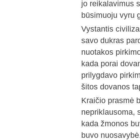
jo reikalavimus 
būsimuoju vyru 
Vystantis civiliz
savo dukras pardu
nuotakos pirkimo
kada porai dovan
prilygdavo pirki
šitos dovanos t
Kraičio prasmė b
nepriklausoma, su
kada žmonos bu
buvo nuosavybė. V