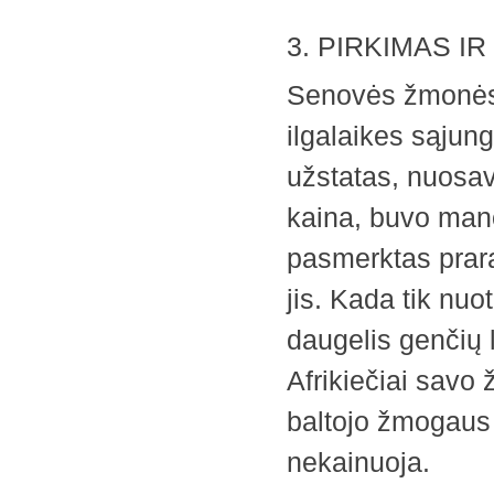
3. PIRKIMAS IR
Senovės žmonės n
ilgalaikes sąjun
užstatas, nuosav
kaina, buvo man
pasmerktas praras
jis. Kada tik n
daugelis genčių 
Afrikiečiai savo
baltojo žmogaus 
nekainuoja.