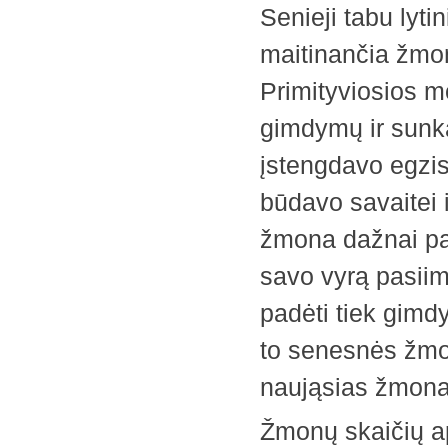
Senieji tabu lyt
maitinančia žmona
Primityviosios m
gimdymų ir sunk
įstengdavo egzist
būdavo savaitei 
žmona dažnai pa
savo vyrą pasiim
padėti tiek gimd
to senesnės žmo
naująsias žmonas
Žmonų skaičių ap