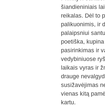
šiandieniniais la
reikalas. Dėl to 
palikuonimis, ir 
palaipsniui sant
poetiška, kupina 
pasirinkimas ir 
vedybiniuose ryš
laikais vyras ir 
drauge nevalgyd
susižavėjimas neb
vienas kitą pamė
kartu.