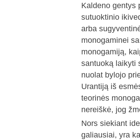
Kaldeno gentys p
sutuoktinio ikiv
arba sugyventinė
monogaminei san
monogamiją, kaip 
santuoką laikyti
nuolat bylojo pr
Urantiją iš esmė
teorinės monogam
nereiškė, jog žmo
Nors siekiant id
galiausiai, yra k