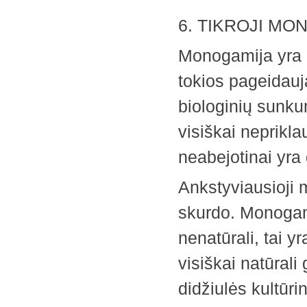
6. TIKROJI M
Monogamija yra m
tokios pageidauj
biologinių sunku
visiškai neprikl
neabejotinai yra
Ankstyviausioji 
skurdo. Monogamij
nenatūrali, tai y
visiškai natūral
didžiulės kultūr