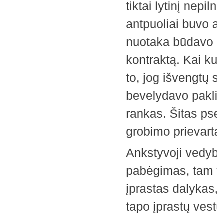
tiktai lytinį nep
antpuoliai buvo 
nuotaka būdavo 
kontraktą. Kai k
to, jog išvengtų
bevelydavo pakli
rankas. Šitas p
grobimo prievarta
Ankstyvoji vedyb
pabėgimas, tam 
įprastas dalykas,
tapo įprastų vest