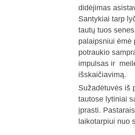
didėjimas asista
Santykiai tarp ly
tautų tuos sene
palaipsniui ėmė p
potraukio sampra
impulsas ir meil
išskaičiavimą.
Sužadėtuvės iš 
tautose lytiniai 
įprasti. Pastarais
laikotarpiui nuo 