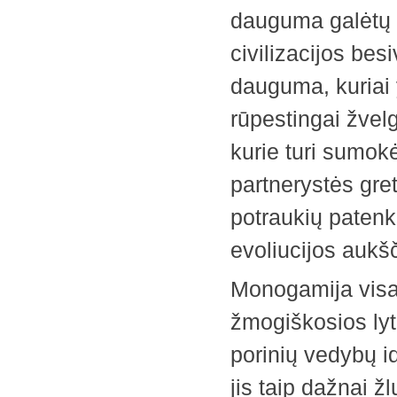
dauguma galėtų ž
civilizacijos bes
dauguma, kuriai 
rūpestingai žvelg
kurie turi sumok
partnerystės gretų
potraukių paten
evoliucijos aukš
Monogamija visad
žmogiškosios lytin
porinių vedybų i
jis taip dažnai ž