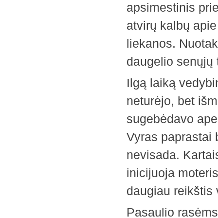
apsimestinis pri
atvirų kalbų api
liekanos. Nuotak
daugelio senųjų t
Ilgą laiką vedyb
neturėjo, bet iš
sugebėdavo apei
Vyras paprastai 
nevisada. Kartais
inicijuoja moteris
daugiau reikštis
Pasaulio rasėms 