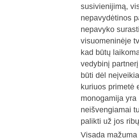
susivienijimą, vi
nepavydėtinos pa
nepavyko surasti 
visuomeninėje tv
kad būtų laikoma
vedybinį partner
būti dėl neįvei
kuriuos primetė e
monogamija yra id
neišvengiamai tu
palikti už jos ri
Visada mažuma tų