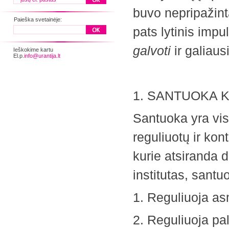
buvo nepripažinta
Paieška svetainėje:
pats lytinis imp
galvoti
ir galiaus
Ieškokime kartu
El.p.
info@urantija.lt
1. SANTUOKA K
Santuoka yra v
reguliuotų ir kon
kurie atsiranda d
institutas, santu
1. Reguliuoja as
2. Reguliuoja pal