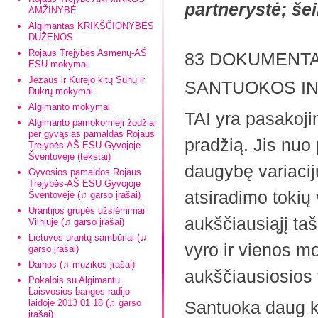
partnerystė; še
AMŽINYBĖ
Algimantas KRIKŠČIONYBĖS
DUŽENOS
Rojaus Trejybės Asmenų-AŠ
83 DOKUMENT
ESU mokymai
Jėzaus ir Kūrėjo kitų Sūnų ir
SANTUOKOS IN
Dukrų mokymai
Algimanto mokymai
TAI yra pasakoji
Algimanto pamokomieji žodžiai
per gyvąsias pamaldas Rojaus
pradžią. Jis nuo
Trejybės-AŠ ESU Gyvojoje
Šventovėje (tekstai)
daugybę variacijų
Gyvosios pamaldos Rojaus
Trejybės-AŠ ESU Gyvojoje
atsiradimo tokių 
Šventovėje (♫ garso įrašai)
Urantijos grupės užsiėmimai
aukščiausiąjį ta
Vilniuje (♫ garso įrašai)
Lietuvos urantų sambūriai (♫
vyro ir vienos m
garso įrašai)
Dainos (♫ muzikos įrašai)
aukščiausiosios
Pokalbis su Algimantu
Laisvosios bangos radijo
laidoje 2013 01 18 (♫ garso
Santuoka daug ka
įrašai)