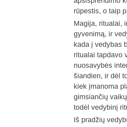
apsisprendimo ku
rūpestis, o taip 
Magija, ritualai
gyvenimą, ir ved
kada į vedybas b
ritualai tapdavo
nuosavybės intere
šiandien, ir dėl t
kiek įmanoma pla
gimsiančių vaik
todėl vedybinį r
Iš pradžių vedyb