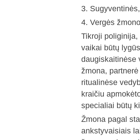
3. Sugyventinės,
4. Vergės žmono
Tikroji poliginija
vaikai būtų lygūs
daugiskaitinėse
žmona, partnerė 
ritualinėse vedyb
kraičiu apmokėto
specialiai būtų k
Žmona pagal sta
ankstyvaisiais la