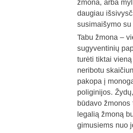
žmona, arba myli
daugiau išsivysč
susimaišymo su n
Tabu žmona – vi
sugyventinių pap
turėti tiktai vien
neribotu skaičiu
pakopa į monogam
poliginijos. Žydų
būdavo žmonos ta
legalią žmoną bu
gimusiems nuo j