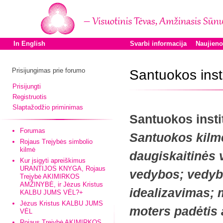
In English
Svarbi informacija
Naujien
Prisijungimas prie forumo
Santuokos inst
Prisijungti
Registruotis
Slaptažodžio priminimas
Santuokos insti
Forumas
Santuokos kilmė;
Rojaus Trejybės simbolio
kilmė
daugiskaitinės 
Kur įsigyti apreiškimus
URANTIJOS KNYGA, Rojaus
vedybos; vedyb
Trejybė AKIMIRKOS
AMŽINYBĖ, ir Jėzus Kristus
idealizavimas; 
KALBU JUMS VĖL?+
Jėzus Kristus KALBU JUMS
moters padėtis 
VĖL
Rojaus Trejybė AKIMIRKOS