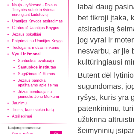
labai daug pasin
Nauja - ryškesnė - Rojaus
Trejybės suteikta šviesa
nerengiant laidotuvių
bet tikroji įtaka
Urantijos Knygos atsiradimas
atsiradusią šeimą
Citatos iš Urantijos Knygos
Jėzaus pokalbiai
jog vyrai ir mot
Patyrimai su Urantijos Knyga
Teologams ir dvasininkams
nesvarbu, ar jie 
Vyrui ir žmonai
kultūringiausi mir
Santuokos evoliucija
Santuokos institutas
Būtent dėl lytin
Sugrįžimas iš Romos
Jėzaus pamoka
sugundomas, jog 
apaštalams apie šeimą
Jėzus bendrauja su
ryšys, kuris yra
jaunuoliu Jonu Morkumi
Jaunimui
patenkinimu, turi
Tiems, kurie siekia turtų
Atsiliepimai
užtikrina altruis
Naujienų prenumerata:
šeimyninių įsipa