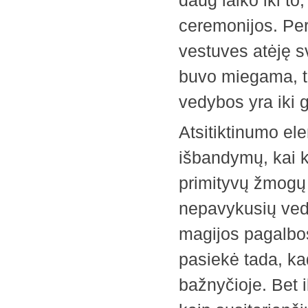
daug laiko iki to
ceremonijos. Per 
vestuves atėję sv
buvo miegama, to
vedybos yra iki 
Atsitiktinumo ele
išbandymų, kai 
primityvų žmogų v
nepavykusių vedyb
magijos pagalbos
pasiekė tada, ka
bažnyčioje. Bet 