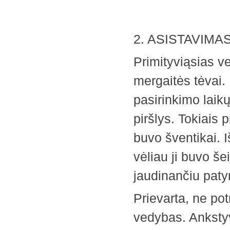
2. ASISTAVIMA
Primityviąsias v
mergaitės tėvai. 
pasirinkimo laik
piršlys. Tokiais p
buvo šventikai. 
vėliau ji buvo še
jaudinančiu paty
Prievarta, ne pot
vedybas. Ankstyva