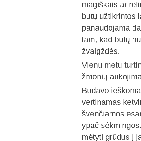
magiškais ar reli
būtų užtikrintos
panaudojama dau
tam, kad būtų nu
žvaigždės.
Vienu metu turti
žmonių aukojima
Būdavo ieškoma 
vertinamas ketvi
švenčiamos esant
ypač sėkmingos.
mėtyti grūdus į j