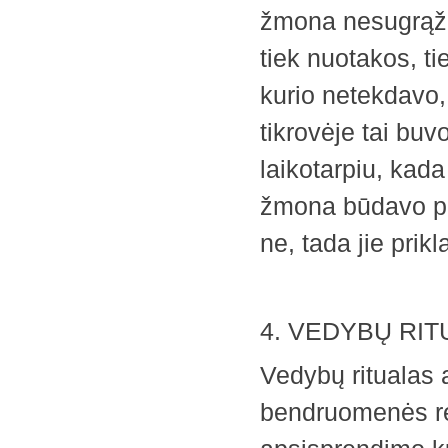
žmona nesugrąžin
tiek nuotakos, ti
kurio netekdavo, 
tikrovėje tai bu
laikotarpiu, kad
žmona būdavo per
ne, tada jie pri
4. VEDYBŲ RI
Vedybų ritualas 
bendruomenės rei