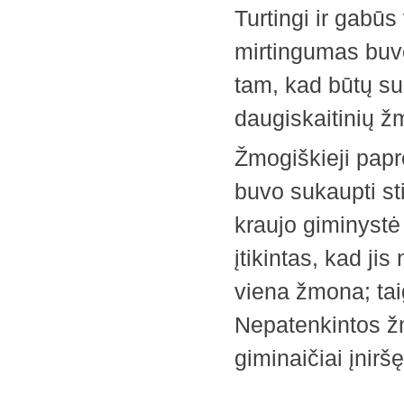
Turtingi ir gabū
mirtingumas buvo 
tam, kad būtų suk
daugiskaitinių ž
Žmogiškieji papro
buvo sukaupti sti
kraujo giminystė
įtikintas, kad jis
viena žmona; taig
Nepatenkintos žm
giminaičiai įnirš