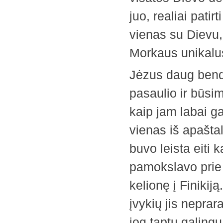
juo, realiai pati
vienas su Dievu, 
Morkaus unikalus
Jėzus daug bendr
pasaulio ir būsi
kaip jam labai g
vienas iš apašta
buvo leista eiti k
pamokslavo prie 
kelionę į Finikij
įvykių jis neprara
jog taptų galingu