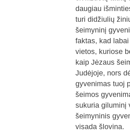
daugiau išmintie
turi didžiulių žin
šeimyninį gyvenim
faktas, kad laba
vietos, kuriose b
kaip Jėzaus šeim
Judėjoje, nors d
gyvenimas tuoj p
šeimos gyvenimas 
sukuria giluminį 
šeimyninis gyveni
visada šlovina.