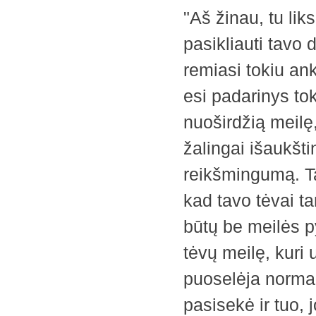
"Aš žinau, tu lik
pasikliauti tavo 
remiasi tokiu an
esi padarinys tok
nuoširdžią meilę,
žalingai išaukšt
reikšmingumą. Ta
kad tavo tėvai ta
būtų be meilės py
tėvų meilę, kuri u
puoselėja norma
pasisekė ir tuo, j