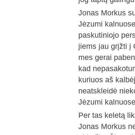
Jonas Morkus su 
Jėzumi kalnuose
paskutiniojo pers
jiems jau grįžti 
mes gerai pabend
kad nepasakotum
kuriuos aš kalbėj
neatskleidė nieko
Jėzumi kalnuose
Per tas keletą l
Jonas Morkus nel