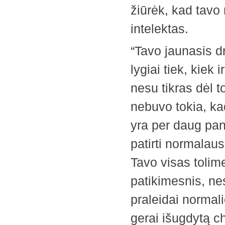
žiūrėk, kad tavo 
intelektas.
“Tavo jaunasis d
lygiai tiek, kiek 
nesu tikras dėl t
nebuvo tokia, ka
yra per daug pan
patirti normalaus
Tavo visas tolim
patikimesnis, ne
praleidai normalio
gerai išugdytą ch