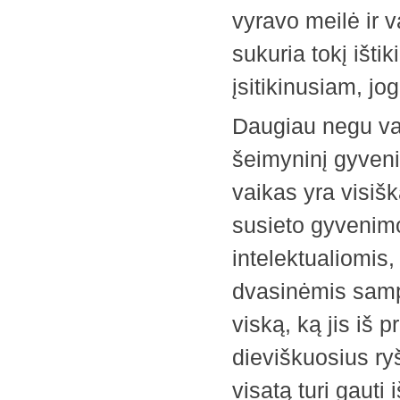
vyravo meilė ir 
sukuria tokį ištik
įsitikinusiam, jog
Daugiau negu val
šeimyninį gyveni
vaikas yra visiš
susieto gyvenimo
intelektualiomis
dvasinėmis samp
viską, ką jis iš 
dieviškuosius ry
visatą turi gauti