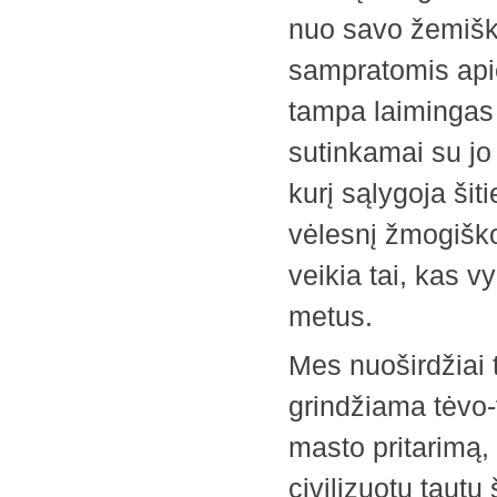
nuo savo žemiško
sampratomis api
tampa laimingas
sutinkamai su jo
kurį sąlygoja šit
vėlesnį žmogiško
veikia tai, kas v
metus.
Mes nuoširdžiai
grindžiama tėvo-v
masto pritarimą, 
civilizuotų taut