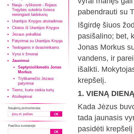
vyrai manęs gali 
Nauja - ryškesnė - Rojaus
Trejybės suteikta šviesa
pabendrauti su T
nerengiant laidotuvių
Urantijos Knygos atsiradimas
Išgirdę šiuos žod
Citatos iš Urantijos Knygos
pasišalino; bet, 
Jėzaus pokalbiai
Patyrimai su Urantijos Knyga
Jonas Morkus su
Teologams ir dvasininkams
Vyrui ir žmonai
vandens, ir pareiš
Jaunimui
Septyniolikmetis Jonas
išalkti. Mokytoja
Morkus
krepšelį.
Trylikamečio Jėzaus
patyrimai
Tiems, kurie siekia turtų
1. VIENĄ DIEN
Atsiliepimai
Kada Jėzus buvo
Naujienų prenumerata:
tada jaunasis vyr
Paieška svetainėje:
pasidėti krepšelį