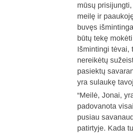
mūsų prisijungti,
meilę ir paaukoję
buvęs išmintinga
būtų tekę mokėti
Išmintingi tėvai,
nereikėtų sužeis
pasiektų savaran
yra sulaukę tavo
“Meilė, Jonai, yr
padovanota visaiš
pusiau savanaudi
patirtyje. Kada t