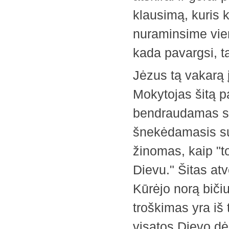
klausimą, kuris k
nuraminsime vien
kada pavargsi, t
Jėzus tą vakarą į
Mokytojas šitą p
bendraudamas su 
šnekėdamasis su
žinomas, kaip "to
Dievu." Šitas at
Kūrėjo norą bičiul
troškimas yra iš t
visatos Dievo dė