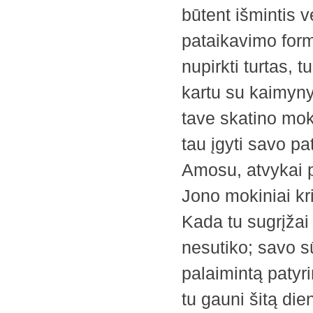
būtent išmintis ve
pataikavimo form
nupirkti turtas, 
kartu su kaimynys
tave skatino mok
tau įgyti savo p
Amosu, atvykai 
Jono mokiniai kr
Kada tu sugrįžai 
nesutiko; savo sū
palaimintą patyrim
tu gauni šitą d