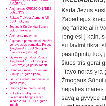
AMŽINYBĖ
Algimantas KRIKŠČIONYBĖS
Kada Jėzus susir
DUŽENOS
Zabediejus kreipė
Rojaus Trejybės Asmenų-AŠ
ESU mokymai
jog fariziejai ir 
Jėzaus ir Kūrėjo kitų Sūnų ir
Dukrų mokymai
rengiesi į kalnus 
Algimanto mokymai
Algimanto pamokomieji žodžiai
su tavimi tikrai 
per gyvąsias pamaldas Rojaus
Trejybės-AŠ ESU Gyvojoje
Šventovėje (tekstai)
pasirūpintų tuo, 
Gyvosios pamaldos Rojaus
Trejybės-AŠ ESU Gyvojoje
šiuos tris gerai g
Šventovėje (♫ garso įrašai)
"Tavo noras yra g
Urantijos grupės užsiėmimai
Vilniuje (♫ garso įrašai)
Žmogaus Sūnui n
Lietuvos urantų sambūriai (♫
garso įrašai)
nepalies manęs i
Dainos (♫ muzikos įrašai)
Pokalbis su Algimantu
savąją gyvybę at
Laisvosios bangos radijo
laidoje 2013 01 18 (♫ garso
įrašai)