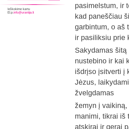
pasimelstum, ir t
Ieškokime kartu
El.p.
info@urantija.lt
kad paneščiau ši
garbintum, o aš t
ir pasiliksiu prie
Sakydamas šitą 
nustebino ir kai 
išdrįso įsitverti į
Jėzus, laikydami 
žvelgdamas
žemyn į vaikiną, t
manimi, tikrai iš
atskirai ir gerai