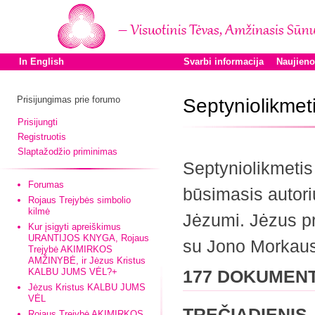
In English
Svarbi informacija
Naujien
Prisijungimas prie forumo
Septyniolikmet
Prisijungti
Registruotis
Slaptažodžio priminimas
Septyniolikmeti
Forumas
būsimasis autori
Rojaus Trejybės simbolio
kilmė
Jėzumi. Jėzus pr
Kur įsigyti apreiškimus
URANTIJOS KNYGA, Rojaus
su Jono Morkau
Trejybė AKIMIRKOS
AMŽINYBĖ, ir Jėzus Kristus
KALBU JUMS VĖL?+
177 DOKUMEN
Jėzus Kristus KALBU JUMS
VĖL
TREČIADIENIS,
Rojaus Trejybė AKIMIRKOS