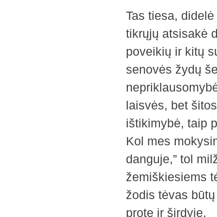
Tas tiesa, didelė
tikrųjų atsisak
poveikių ir kitų 
senovės žydų šei
nepriklausomybė
laisvės, bet šit
ištikimybė, taip 
Kol mes mokysim
danguje,” tol mi
žemiškiesiems tė
žodis tėvas būtų
prote ir širdyje.