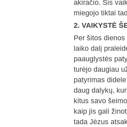
akiračio. Šis vaik
miegojo tiktai t
2. VAIKYSTĖ Š
Per šitos dieno
laiko dalį pralei
paauglystės paty
turėjo daugiau u
patyrimas didele
daug dalykų, kur
kitus savo šeimo
kaip jis gali žino
tada Jėzus atsa