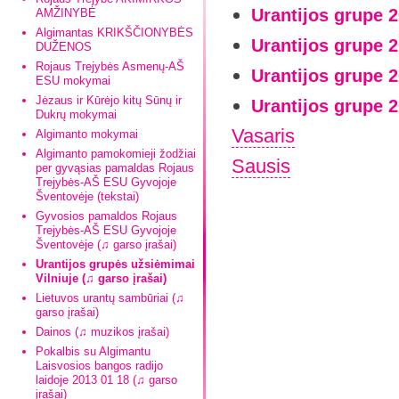
Urantijos grupe 
AMŽINYBĖ
Algimantas KRIKŠČIONYBĖS
Urantijos grupe 
DUŽENOS
Rojaus Trejybės Asmenų-AŠ
Urantijos grupe 
ESU mokymai
Jėzaus ir Kūrėjo kitų Sūnų ir
Urantijos grupe 
Dukrų mokymai
Vasaris
Algimanto mokymai
Algimanto pamokomieji žodžiai
Sausis
per gyvąsias pamaldas Rojaus
Trejybės-AŠ ESU Gyvojoje
Šventovėje (tekstai)
Gyvosios pamaldos Rojaus
Trejybės-AŠ ESU Gyvojoje
Šventovėje (♫ garso įrašai)
Urantijos grupės užsiėmimai
Vilniuje (♫ garso įrašai)
Lietuvos urantų sambūriai (♫
garso įrašai)
Dainos (♫ muzikos įrašai)
Pokalbis su Algimantu
Laisvosios bangos radijo
laidoje 2013 01 18 (♫ garso
įrašai)