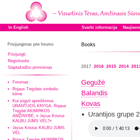
In English
Svarbi informacija
Naujien
Prisijungimas prie forumo
Books
Prisijungti
Registruotis
2017
2016
2015
2014
201
Slaptažodžio priminimas
Gegužė
Forumas
Rojaus Trejybės simbolio
Balandis
kilmė
Kur įsigyti apreiškimus
Kovas
URANTIJOS KNYGA, Rojaus
Trejybė AKIMIRKOS
Urantijos grupe 
AMŽINYBĖ, ir Jėzus Kristus
KALBU JUMS VĖL?+
Jėzus Kristus KALBU JUMS
VĖL
Rojaus Trejybė AKIMIRKOS