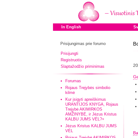
In English
Sv
Prisijungimas prie forumo
B
Prisijungti
Registruotis
2
Slaptažodžio priminimas
G
Forumas
Rojaus Trejybės simbolio
kilmė
Kur įsigyti apreiškimus
URANTIJOS KNYGA, Rojaus
Trejybė AKIMIRKOS
AMŽINYBĖ, ir Jėzus Kristus
KALBU JUMS VĖL?+
Jėzus Kristus KALBU JUMS
VĖL
Ba
Rojaus Trejybė AKIMIRKOS