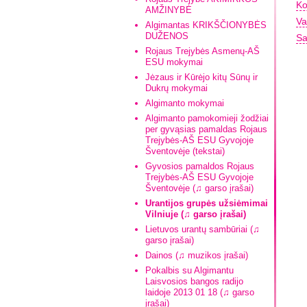
Ko
AMŽINYBĖ
Va
Algimantas KRIKŠČIONYBĖS
DUŽENOS
Sa
Rojaus Trejybės Asmenų-AŠ
ESU mokymai
Jėzaus ir Kūrėjo kitų Sūnų ir
Dukrų mokymai
Algimanto mokymai
Algimanto pamokomieji žodžiai
per gyvąsias pamaldas Rojaus
Trejybės-AŠ ESU Gyvojoje
Šventovėje (tekstai)
Gyvosios pamaldos Rojaus
Trejybės-AŠ ESU Gyvojoje
Šventovėje (♫ garso įrašai)
Urantijos grupės užsiėmimai
Vilniuje (♫ garso įrašai)
Lietuvos urantų sambūriai (♫
garso įrašai)
Dainos (♫ muzikos įrašai)
Pokalbis su Algimantu
Laisvosios bangos radijo
laidoje 2013 01 18 (♫ garso
įrašai)