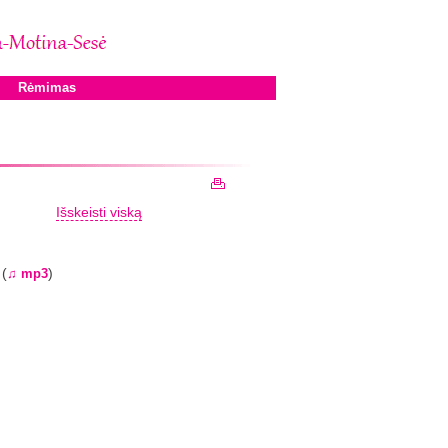
Rėmimas
Išskeisti viską
(
)
♫ mp3