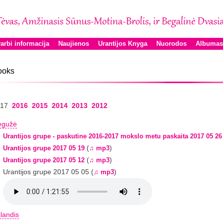
arbi informacija
Naujienos
Urantijos Knyga
Nuorodos
Albumas
ooks
017
2016
2015
2014
2013
2012
egužė
Urantijos grupe - paskutine 2016-2017 mokslo metu paskaita 2017 05 26
(
)
Urantijos grupe 2017 05 19
♫ mp3
(
)
Urantijos grupe 2017 05 12
♫ mp3
Urantijos grupe 2017 05 05 (
)
♫ mp3
landis