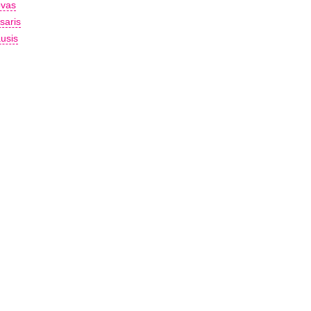
vas
saris
usis