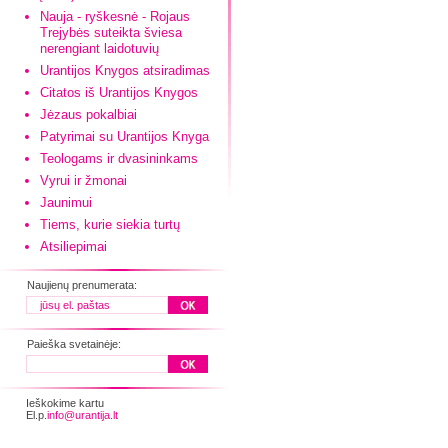
Nauja - ryškesnė - Rojaus
Trejybės suteikta šviesa
nerengiant laidotuvių
Urantijos Knygos atsiradimas
Citatos iš Urantijos Knygos
Jėzaus pokalbiai
Patyrimai su Urantijos Knyga
Teologams ir dvasininkams
Vyrui ir žmonai
Jaunimui
Tiems, kurie siekia turtų
Atsiliepimai
Naujienų prenumerata:
Paieška svetainėje:
Ieškokime kartu
El.p.
info@urantija.lt