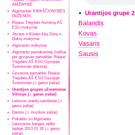
AMŽINYBĖ
Algimantas KRIKŠČIONYBĖS
Urantijos grupe 
DUŽENOS
Balandis
Rojaus Trejybės Asmenų-AŠ
ESU mokymai
Kovas
Jėzaus ir Kūrėjo kitų Sūnų ir
Dukrų mokymai
Vasaris
Algimanto mokymai
Algimanto pamokomieji žodžiai
Sausis
per gyvąsias pamaldas Rojaus
Trejybės-AŠ ESU Gyvojoje
Šventovėje (tekstai)
Gyvosios pamaldos Rojaus
Trejybės-AŠ ESU Gyvojoje
Šventovėje (♫ garso įrašai)
Urantijos grupės užsiėmimai
Vilniuje (♫ garso įrašai)
Lietuvos urantų sambūriai (♫
garso įrašai)
Dainos (♫ muzikos įrašai)
Pokalbis su Algimantu
Laisvosios bangos radijo
laidoje 2013 01 18 (♫ garso
įrašai)