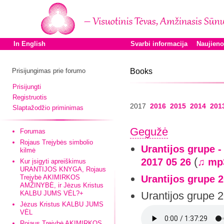
In English
Svarbi informacija
Naujien
Prisijungimas prie forumo
Books
Prisijungti
Registruotis
2017
2016
2015
2014
201
Slaptažodžio priminimas
Gegužė
Forumas
Rojaus Trejybės simbolio
Urantijos grupe 
kilmė
(
2017 05 26
♫ mp
Kur įsigyti apreiškimus
URANTIJOS KNYGA, Rojaus
Trejybė AKIMIRKOS
Urantijos grupe 
AMŽINYBĖ, ir Jėzus Kristus
KALBU JUMS VĖL?+
Urantijos grupe 
Jėzus Kristus KALBU JUMS
VĖL
Rojaus Trejybė AKIMIRKOS