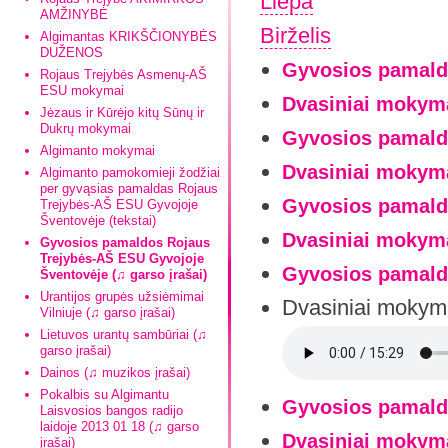
Liepa
AMŽINYBĖ
Birželis
Algimantas KRIKŠČIONYBĖS
DUŽENOS
Gyvosios pamald
Rojaus Trejybės Asmenų-AŠ
ESU mokymai
Dvasiniai mokym
Jėzaus ir Kūrėjo kitų Sūnų ir
Dukrų mokymai
Gyvosios pamaldo
Algimanto mokymai
Dvasiniai mokyma
Algimanto pamokomieji žodžiai
per gyvąsias pamaldas Rojaus
Gyvosios pamaldo
Trejybės-AŠ ESU Gyvojoje
Šventovėje (tekstai)
Dvasiniai mokyma
Gyvosios pamaldos Rojaus
Trejybės-AŠ ESU Gyvojoje
Gyvosios pamald
Šventovėje (♫ garso įrašai)
Urantijos grupės užsiėmimai
Dvasiniai mokym
Vilniuje (♫ garso įrašai)
Lietuvos urantų sambūriai (♫
garso įrašai)
Dainos (♫ muzikos įrašai)
Pokalbis su Algimantu
Gyvosios pamaldo
Laisvosios bangos radijo
laidoje 2013 01 18 (♫ garso
Dvasiniai mokyma
įrašai)