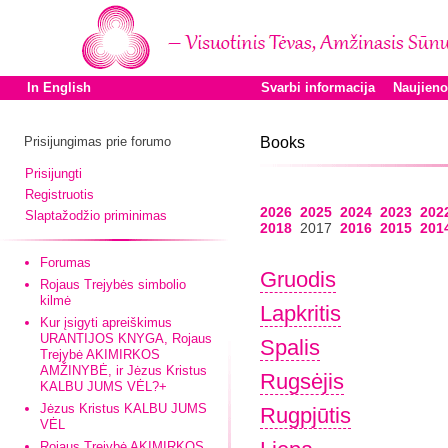
In English
Svarbi informacija
Naujien
Prisijungimas prie forumo
Books
Prisijungti
Registruotis
2026
2025
2024
2023
202
Slaptažodžio priminimas
2018
2017
2016
2015
201
Forumas
Gruodis
Rojaus Trejybės simbolio
kilmė
Lapkritis
Kur įsigyti apreiškimus
URANTIJOS KNYGA, Rojaus
Spalis
Trejybė AKIMIRKOS
AMŽINYBĖ, ir Jėzus Kristus
Rugsėjis
KALBU JUMS VĖL?+
Jėzus Kristus KALBU JUMS
Rugpjūtis
VĖL
Rojaus Trejybė AKIMIRKOS