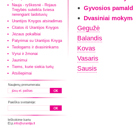
Nauja - ryškesnė - Rojaus
Gyvosios pamaldo
Trejybės suteikta šviesa
nerengiant laidotuvių
Dvasiniai mokyma
Urantijos Knygos atsiradimas
Gegužė
Citatos iš Urantijos Knygos
Jėzaus pokalbiai
Balandis
Patyrimai su Urantijos Knyga
Kovas
Teologams ir dvasininkams
Vyrui ir žmonai
Vasaris
Jaunimui
Tiems, kurie siekia turtų
Sausis
Atsiliepimai
Naujienų prenumerata:
Paieška svetainėje:
Ieškokime kartu
El.p.
info@urantija.lt