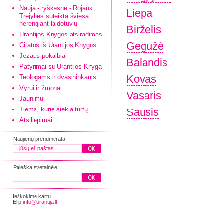
Nauja - ryškesnė - Rojaus
Liepa
Trejybės suteikta šviesa
nerengiant laidotuvių
Birželis
Urantijos Knygos atsiradimas
Gegužė
Citatos iš Urantijos Knygos
Jėzaus pokalbiai
Balandis
Patyrimai su Urantijos Knyga
Kovas
Teologams ir dvasininkams
Vyrui ir žmonai
Vasaris
Jaunimui
Tiems, kurie siekia turtų
Sausis
Atsiliepimai
Naujienų prenumerata:
Paieška svetainėje:
Ieškokime kartu
El.p.
info@urantija.lt