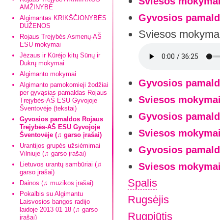
Sviesos mokymai 
AMŽINYBĖ
Gyvosios pamaldo
Algimantas KRIKŠČIONYBĖS
DUŽENOS
Sviesos mokymai 
Rojaus Trejybės Asmenų-AŠ
ESU mokymai
Jėzaus ir Kūrėjo kitų Sūnų ir
Dukrų mokymai
Algimanto mokymai
Gyvosios pamald
Algimanto pamokomieji žodžiai
per gyvąsias pamaldas Rojaus
Sviesos mokymai
Trejybės-AŠ ESU Gyvojoje
Šventovėje (tekstai)
Gyvosios pamaldo
Gyvosios pamaldos Rojaus
Trejybės-AŠ ESU Gyvojoje
Sviesos mokymai 
Šventovėje (♫ garso įrašai)
Urantijos grupės užsiėmimai
Gyvosios pamaldo
Vilniuje (♫ garso įrašai)
Lietuvos urantų sambūriai (♫
Sviesos mokymai 
garso įrašai)
Spalis
Dainos (♫ muzikos įrašai)
Pokalbis su Algimantu
Rugsėjis
Laisvosios bangos radijo
laidoje 2013 01 18 (♫ garso
Rugpjūtis
įrašai)