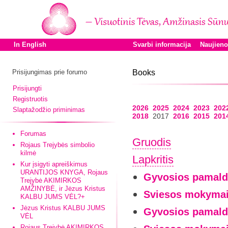
In English
Svarbi informacija
Naujien
Prisijungimas prie forumo
Books
Prisijungti
Registruotis
2026
2025
2024
2023
202
Slaptažodžio priminimas
2018
2017
2016
2015
201
Forumas
Gruodis
Rojaus Trejybės simbolio
kilmė
Lapkritis
Kur įsigyti apreiškimus
URANTIJOS KNYGA, Rojaus
Gyvosios pamald
Trejybė AKIMIRKOS
AMŽINYBĖ, ir Jėzus Kristus
Sviesos mokymai
KALBU JUMS VĖL?+
Jėzus Kristus KALBU JUMS
Gyvosios pamaldo
VĖL
Rojaus Trejybė AKIMIRKOS