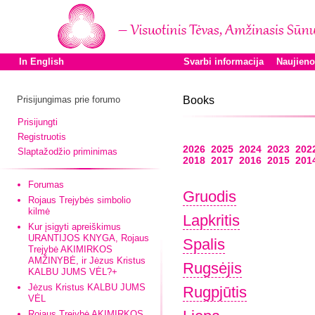
In English
Svarbi informacija
Naujien
Prisijungimas prie forumo
Books
Prisijungti
Registruotis
2026
2025
2024
2023
202
Slaptažodžio priminimas
2018
2017
2016
2015
201
Forumas
Gruodis
Rojaus Trejybės simbolio
kilmė
Lapkritis
Kur įsigyti apreiškimus
URANTIJOS KNYGA, Rojaus
Spalis
Trejybė AKIMIRKOS
AMŽINYBĖ, ir Jėzus Kristus
Rugsėjis
KALBU JUMS VĖL?+
Jėzus Kristus KALBU JUMS
Rugpjūtis
VĖL
Rojaus Trejybė AKIMIRKOS