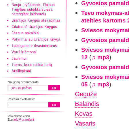
Gyvosios pamald
Nauja - ryškesnė - Rojaus
Trejybės suteikta šviesa
Tevo mokymas-at
nerengiant laidotuvių
ateities kartoms 
Urantijos Knygos atsiradimas
Citatos iš Urantijos Knygos
Sviesos mokymai
Jėzaus pokalbiai
Gyvosios pamaldo
Patyrimai su Urantijos Knyga
Teologams ir dvasininkams
Sviesos mokymai-
Vyrui ir žmonai
(
)
12
♫ mp3
Jaunimui
Tiems, kurie siekia turtų
Gyvosios pamaldo
Atsiliepimai
Sviesos mokymai-
Naujienų prenumerata:
(
)
05
♫ mp3
Gegužė
Paieška svetainėje:
Balandis
Kovas
Ieškokime kartu
El.p.
info@urantija.lt
Vasaris