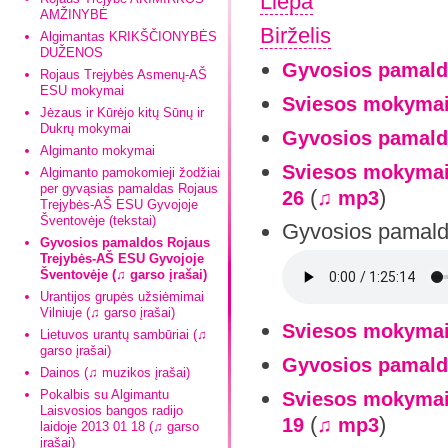
Liepa
AMŽINYBĖ
Birželis
Algimantas KRIKŠČIONYBĖS
DUŽENOS
Gyvosios pamald
Rojaus Trejybės Asmenų-AŠ
ESU mokymai
Sviesos mokymai
Jėzaus ir Kūrėjo kitų Sūnų ir
Dukrų mokymai
Gyvosios pamaldo
Algimanto mokymai
Sviesos mokymai-
Algimanto pamokomieji žodžiai
per gyvąsias pamaldas Rojaus
(
)
26
♫ mp3
Trejybės-AŠ ESU Gyvojoje
Šventovėje (tekstai)
Gyvosios pamald
Gyvosios pamaldos Rojaus
Trejybės-AŠ ESU Gyvojoje
Šventovėje (♫ garso įrašai)
Urantijos grupės užsiėmimai
Vilniuje (♫ garso įrašai)
Sviesos mokymai
Lietuvos urantų sambūriai (♫
garso įrašai)
Gyvosios pamaldo
Dainos (♫ muzikos įrašai)
Pokalbis su Algimantu
Sviesos mokymai-
Laisvosios bangos radijo
(
)
19
♫ mp3
laidoje 2013 01 18 (♫ garso
įrašai)