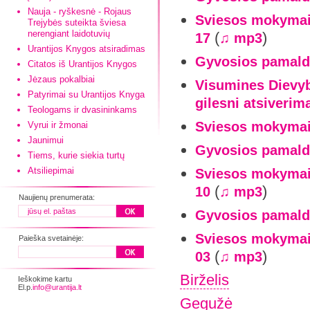
Nauja - ryškesnė - Rojaus
Sviesos mokymai-
Trejybės suteikta šviesa
nerengiant laidotuvių
(
)
17
♫ mp3
Urantijos Knygos atsiradimas
Gyvosios pamald
Citatos iš Urantijos Knygos
Jėzaus pokalbiai
Visumines Dievy
Patyrimai su Urantijos Knyga
gilesni atsiverim
Teologams ir dvasininkams
Sviesos mokymai
Vyrui ir žmonai
Jaunimui
Gyvosios pamaldo
Tiems, kurie siekia turtų
Atsiliepimai
Sviesos mokymai-
(
)
10
♫ mp3
Naujienų prenumerata:
Gyvosios pamaldo
Sviesos mokymai-
Paieška svetainėje:
(
)
03
♫ mp3
Birželis
Ieškokime kartu
El.p.
info@urantija.lt
Gegužė