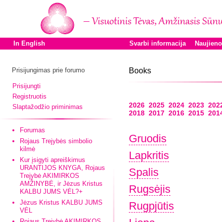
In English
Svarbi informacija
Naujien
Prisijungimas prie forumo
Books
Prisijungti
Registruotis
2026
2025
2024
2023
202
Slaptažodžio priminimas
2018
2017
2016
2015
201
Forumas
Gruodis
Rojaus Trejybės simbolio
kilmė
Lapkritis
Kur įsigyti apreiškimus
URANTIJOS KNYGA, Rojaus
Spalis
Trejybė AKIMIRKOS
AMŽINYBĖ, ir Jėzus Kristus
Rugsėjis
KALBU JUMS VĖL?+
Jėzus Kristus KALBU JUMS
Rugpjūtis
VĖL
Rojaus Trejybė AKIMIRKOS