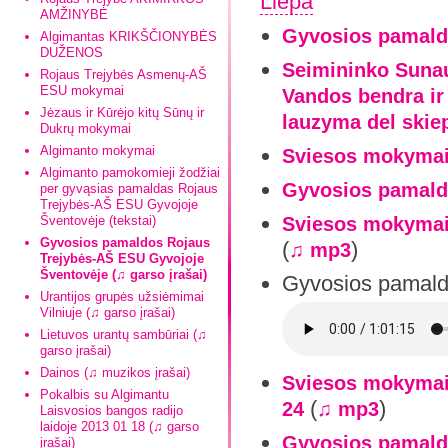
Liepa
AMŽINYBĖ
Gyvosios pamald
Algimantas KRIKŠČIONYBĖS
DUŽENOS
Seimininko Suna
Rojaus Trejybės Asmenų-AŠ
ESU mokymai
Vandos bendra ir
Jėzaus ir Kūrėjo kitų Sūnų ir
lauzyma del skie
Dukrų mokymai
Algimanto mokymai
Sviesos mokymai
Algimanto pamokomieji žodžiai
Gyvosios pamald
per gyvąsias pamaldas Rojaus
Trejybės-AŠ ESU Gyvojoje
Šventovėje (tekstai)
Sviesos mokymai-
Gyvosios pamaldos Rojaus
(
)
♫ mp3
Trejybės-AŠ ESU Gyvojoje
Šventovėje (♫ garso įrašai)
Gyvosios pamaldo
Urantijos grupės užsiėmimai
Vilniuje (♫ garso įrašai)
Lietuvos urantų sambūriai (♫
garso įrašai)
Dainos (♫ muzikos įrašai)
Sviesos mokymai-
Pokalbis su Algimantu
(
)
24
♫ mp3
Laisvosios bangos radijo
laidoje 2013 01 18 (♫ garso
Gyvosios pamaldo
įrašai)