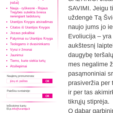
įrašai)
SAVIMI. Jeigu ti
Nauja - ryškesnė - Rojaus
Trejybės suteikta šviesa
uždengė Tą Švies
nerengiant laidotuvių
Urantijos Knygos atsiradimas
naujo jums jo ie
Citatos iš Urantijos Knygos
Jėzaus pokalbiai
Evoliucija – yra
Patyrimai su Urantijos Knyga
aukštesnį laipt
Teologams ir dvasininkams
Vyrui ir žmonai
daugybę teršalų
Jaunimui
Tiems, kurie siekia turtų
mes negalime že
Atsiliepimai
pasąmoniniai sr
Naujienų prenumerata:
prasiveržia per
ir per tas akim
Paieška svetainėje:
tikrųjų stiprėja.
Ieškokime kartu
El.p.
info@urantija.lt
O dabar garbin