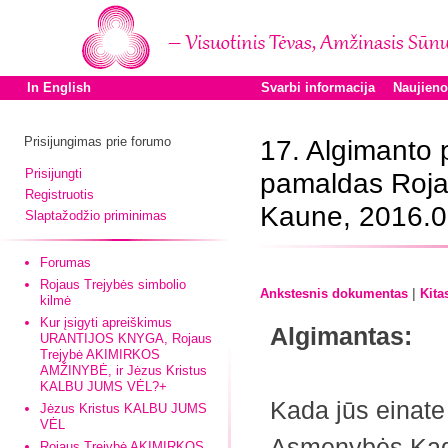
In English
Svarbi informacija
Naujien
Prisijungimas prie forumo
17. Algimanto
Prisijungti
pamaldas Roja
Registruotis
Kaune, 2016.0
Slaptažodžio priminimas
Forumas
Rojaus Trejybės simbolio
|
Ankstesnis dokumentas
Kita
kilmė
Kur įsigyti apreiškimus
Algimantas:
URANTIJOS KNYGA, Rojaus
Trejybė AKIMIRKOS
AMŽINYBĖ, ir Jėzus Kristus
KALBU JUMS VĖL?+
Kada jūs einate 
Jėzus Kristus KALBU JUMS
VĖL
Asmenybės.Kada
Rojaus Trejybė AKIMIRKOS