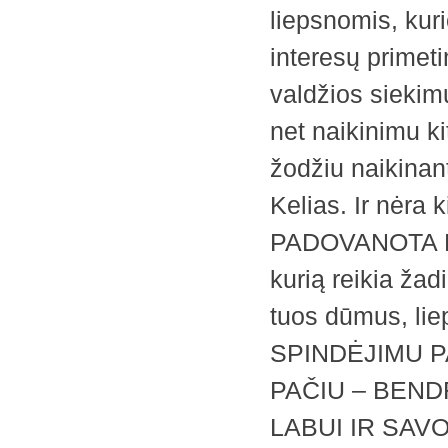
liepsnomis, kur
interesų primet
valdžios siekim
net naikinimu ki
žodžiu naikinant
Kelias. Ir nėra
PADOVANOTA 
kurią reikia žadi
tuos dūmus, liep
SPINDĖJIMU P
PAČIU – BEND
LABUI IR SAVO L