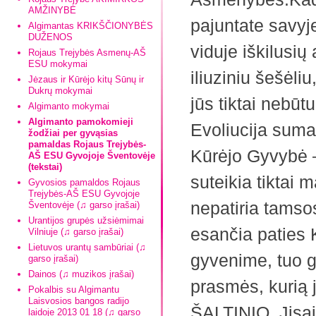
AMŽINYBĖ
pajuntate savyje
Algimantas KRIKŠČIONYBĖS
DUŽENOS
viduje iškilusi
Rojaus Trejybės Asmenų-AŠ
ESU mokymai
iliuziniu šešėli
Jėzaus ir Kūrėjo kitų Sūnų ir
Dukrų mokymai
jūs tiktai nebūt
Algimanto mokymai
Algimanto pamokomieji
Evoliucija suma
žodžiai per gyvąsias
pamaldas Rojaus Trejybės-
Kūrėjo Gyvybė –
AŠ ESU Gyvojoje Šventovėje
(tekstai)
suteikia tiktai 
Gyvosios pamaldos Rojaus
Trejybės-AŠ ESU Gyvojoje
nepatiria tamso
Šventovėje (♫ garso įrašai)
Urantijos grupės užsiėmimai
esančia paties 
Vilniuje (♫ garso įrašai)
Lietuvos urantų sambūriai (♫
gyvenime, tuo gi
garso įrašai)
Dainos (♫ muzikos įrašai)
prasmės, kurią 
Pokalbis su Algimantu
Laisvosios bangos radijo
ŠALTINIO. Jisai
laidoje 2013 01 18 (♫ garso