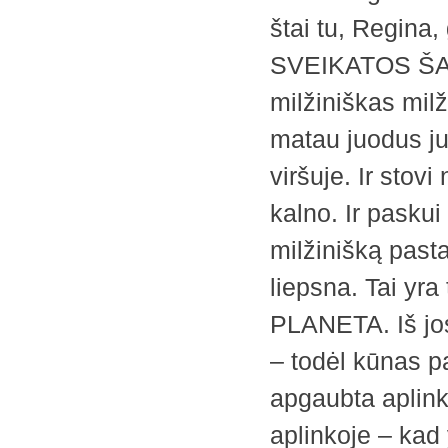
štai tu, Regina
SVEIKATOS ŠALT
milžiniškas milž
matau juodus ju
viršuje. Ir stov
kalno. Ir paskui
milžinišką pasta
liepsna. Tai y
PLANETA. Iš jos 
– todėl kūnas pa
apgaubta aplinka
aplinkoje – kad 