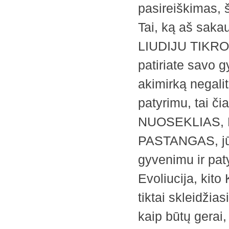
pasireiškimas, 
Tai, ką aš sakau
LIUDIJU TIKRO
patiriate savo g
akimirką negali
patyrimu, tai či
NUOSEKLIAS, 
PASTANGAS, jūs 
gyvenimu ir paty
Evoliucija, kit
tiktai skleidži
kaip būtų gerai,