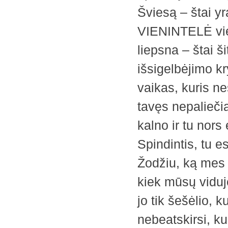
Šviesą – štai yr
VIENINTELĖ viet
liepsna – štai š
išsigelbėjimo kry
vaikas, kuris ne
tavęs nepaliečia,
kalno ir tu nors
Spindintis, tu es
Žodžiu, ką mes 
kiek mūsų viduj
jo tik šešėlio, 
nebeatskirsi, kur