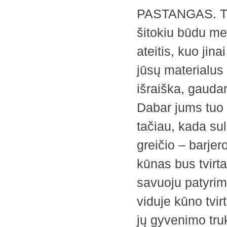
PASTANGAS. Tik 
šitokiu būdu mes
ateitis, kuo jin
jūsų materialus
išraiška, gauda
Dabar jums tuo s
tačiau, kada sul
greičio – barjer
kūnas bus tvirta
savuoju patyrimu
viduje kūno tvi
jų gyvenimo tru