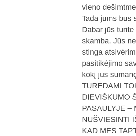
vieno dešimtme
Tada jums bus 
Dabar jūs turite t
skamba. Jūs nega
stinga atsivėrim
pasitikėjimo sa
kokį jus sumanę
TURĖDAMI TOK
DIEVIŠKUMO Š
PASAULYJE – 
NUŠVIESINTI I
KAD MES TAPT