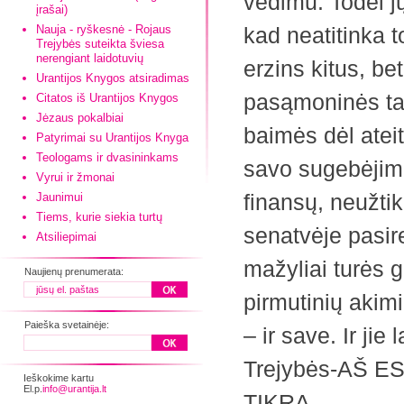
vedimu. Todėl j
įrašai)
Nauja - ryškesnė - Rojaus
kad neatitinka t
Trejybės suteikta šviesa
nerengiant laidotuvių
erzins kitus, bet
Urantijos Knygos atsiradimas
pasąmoninės tar
Citatos iš Urantijos Knygos
Jėzaus pokalbiai
baimės dėl ateit
Patyrimai su Urantijos Knyga
Teologams ir dvasininkams
savo sugebėjimų
Vyrui ir žmonai
finansų, neužtik
Jaunimui
Tiems, kurie siekia turtų
senatvėje pasir
Atsiliepimai
mažyliai turės 
Naujienų prenumerata:
pirmutinių akim
Paieška svetainėje:
– ir save. Ir ji
Trejybės-AŠ ESU
Ieškokime kartu
El.p.
info@urantija.lt
TIKRA.