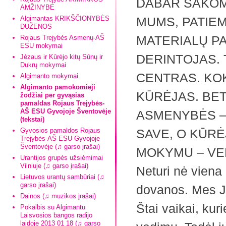
DABAR SAKOM
AMŽINYBĖ
Algimantas KRIKŠČIONYBĖS
MUMS, PATIEM
DUŽENOS
MATERIALŲ PA
Rojaus Trejybės Asmenų-AŠ
ESU mokymai
DERINTOJAS. 
Jėzaus ir Kūrėjo kitų Sūnų ir
Dukrų mokymai
CENTRAS. KOK
Algimanto mokymai
Algimanto pamokomieji
KŪRĖJAS. BET
žodžiai per gyvąsias
pamaldas Rojaus Trejybės-
AŠ ESU Gyvojoje Šventovėje
ASMENYBĖS – 
(tekstai)
Gyvosios pamaldos Rojaus
SAVE, O KŪRĖ
Trejybės-AŠ ESU Gyvojoje
Šventovėje (♫ garso įrašai)
MOKYMU – VED
Urantijos grupės užsiėmimai
Vilniuje (♫ garso įrašai)
Neturi nė viena 
Lietuvos urantų sambūriai (♫
garso įrašai)
dovanos. Mes J
Dainos (♫ muzikos įrašai)
Štai vaikai, kuri
Pokalbis su Algimantu
Laisvosios bangos radijo
laidoje 2013 01 18 (♫ garso