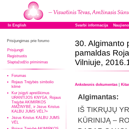
In English
Svarbi informacija
Naujien
Prisijungimas prie forumo
30. Algimanto
Prisijungti
pamaldas Roja
Registruotis
Vilniuje, 2016.
Slaptažodžio priminimas
Forumas
Rojaus Trejybės simbolio
|
Ankstesnis dokumentas
Kita
kilmė
Kur įsigyti apreiškimus
Algimantas:
URANTIJOS KNYGA, Rojaus
Trejybė AKIMIRKOS
AMŽINYBĖ, ir Jėzus Kristus
IŠ TIKRŲJŲ Y
KALBU JUMS VĖL?+
Jėzus Kristus KALBU JUMS
KŪRINIJĄ – R
VĖL
Rojaus Trejybė AKIMIRKOS