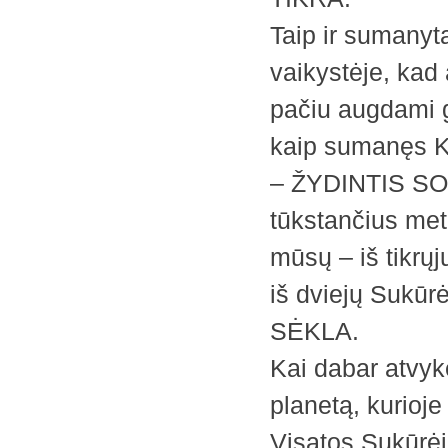
Taip ir sumanyt
vaikystėje, ka
pačiu augdami ga
kaip sumanęs K
– ŽYDINTIS SODA
tūkstančius metų
mūsų – iš tikrųj
iš dviejų Suk
SĖKLA.
Kai dabar atvykę
planetą, kurioje
Visatos Sukūrėj