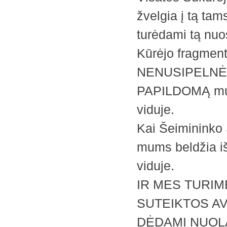
žvelgia į tą tams
turėdami tą nu
Kūrėjo fragment
NENUSIPELNĖM
PAPILDOMĄ mums
viduje.
Kai Šeimininko
mums beldžia iš 
viduje.
IR MES TURIM
SUTEIKTOS A
DĖDAMI NUOLA