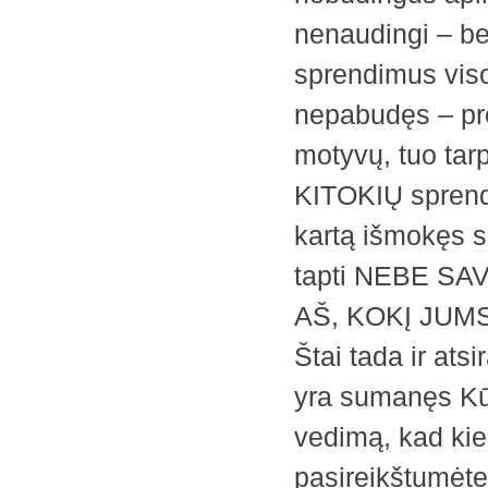
nenaudingi – be
sprendimus viso
nepabudęs – pr
motyvų, tuo tarp
KITOKIŲ sprendi
kartą išmokęs s
tapti NEBE S
AŠ, KOKĮ JUM
Štai tada ir atsi
yra sumanęs Kūrė
vedimą, kad kiek
pasireikštumėte 