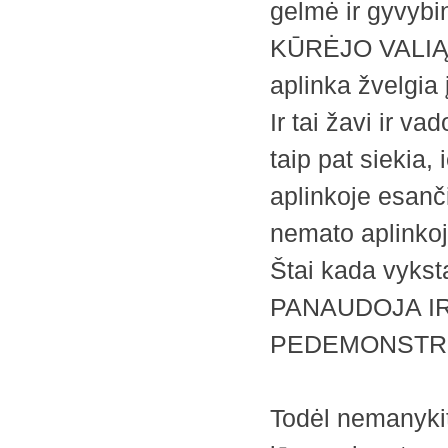
gelmė ir gyvyb
KŪRĖJO VALIĄ
aplinka žvelgia 
Ir tai žavi ir va
taip pat siekia
aplinkoje esanči
nemato aplinkoj
Štai kada vy
PANAUDOJA I
PEDEMONSTRUO
Todėl nemanykit