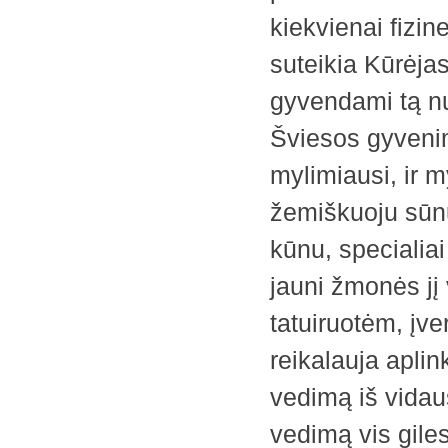
kiekvienai fizin
suteikia Kūrėjas
gyvendami tą nu
Šviesos gyvenim
mylimiausi, ir m
žemiškuoju sūnu
kūnu, specialiai
jauni žmonės jį
tatuiruotėm, įve
reikalauja apli
vedimą iš vidaus
vedimą vis gilesn