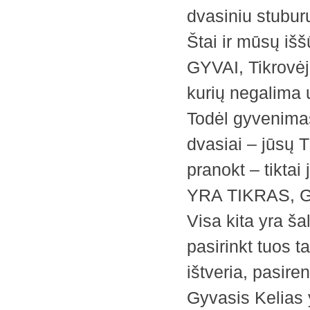
dvasiniu stuburu
Štai ir mūsų iš
GYVAI, Tikrovėje
kurių negalima 
Todėl gyvenima
dvasiai – jūsų 
pranokt – tikta
YRA TIKRAS, 
Visa kita yra šal
pasirinkt tuos t
ištveria, pasire
Gyvasis Kelias y