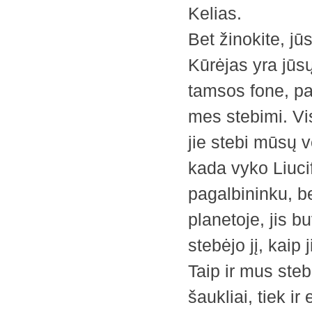
Kelias.
Bet žinokite, j
Kūrėjas yra jūsų
tamsos fone, pa
mes stebimi. Vi
jie stebi mūsų 
kada vyko Liuci
pagalbininku, b
planetoje, jis b
stebėjo jį, kaip 
Taip ir mus ste
šaukliai, tiek i