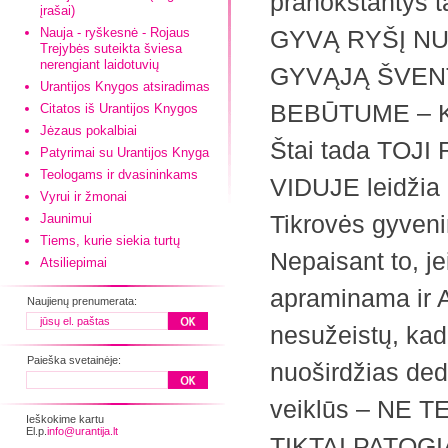
pranokstantys t
įrašai)
Nauja - ryškesnė - Rojaus
GYVĄ RYŠĮ NU
Trejybės suteikta šviesa
nerengiant laidotuvių
GYVĄJĄ ŠVENT
Urantijos Knygos atsiradimas
BEBŪTUME – K
Citatos iš Urantijos Knygos
Jėzaus pokalbiai
Štai tada TO
Patyrimai su Urantijos Knyga
Teologams ir dvasininkams
VIDUJE leidžia
Vyrui ir žmonai
Tikrovės gyveni
Jaunimui
Tiems, kurie siekia turtų
Nepaisant to, j
Atsiliepimai
apraminama ir 
Naujienų prenumerata:
nesužeistų, ka
Paieška svetainėje:
nuoširdžias de
veiklūs – NE 
Ieškokime kartu
El.p.
info@urantija.lt
TIKTAI PATOGI