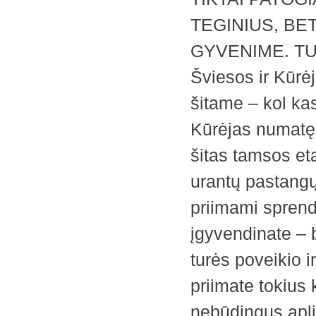
TEGINIUS, BE
GYVENIME. TUO
Šviesos ir Kūrė
šitame – kol ka
Kūrėjas numatęs
šitas tamsos eta
urantų pastangų 
priimami sprend
įgyvendinate – 
turės poveikio i
priimate tokius 
nebūdingus apli