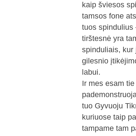
kaip šviesos sp
tamsos fone atsi
tuos spindulius –
tirštesnė yra ta
spinduliais, kur
gilesnio įtikėj
labui.
Ir mes esam tie 
pademonstruoja 
tuo Gyvuoju Tik
kuriuose taip p
tampame tam pav