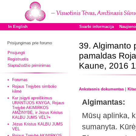
In English
Svarbi informacija
Naujien
Prisijungimas prie forumo
39. Algimanto
Prisijungti
pamaldas Roja
Registruotis
Kaune, 2016 1
Slaptažodžio priminimas
Forumas
Rojaus Trejybės simbolio
|
Ankstesnis dokumentas
Kita
kilmė
Kur įsigyti apreiškimus
Algimantas:
URANTIJOS KNYGA, Rojaus
Trejybė AKIMIRKOS
AMŽINYBĖ, ir Jėzus Kristus
Mūsų aplinka, 
KALBU JUMS VĖL?+
Jėzus Kristus KALBU JUMS
sumanyta. Kūrėj
VĖL
Rojaus Trejybė AKIMIRKOS