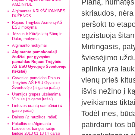
Planą, numatęs
AMŽINYBĖ
Algimantas KRIKŠČIONYBĖS
skriaudos, nėr
DUŽENOS
peršokt to etapo,
Rojaus Trejybės Asmenų-AŠ
ESU mokymai
egzistuoja šita
Jėzaus ir Kūrėjo kitų Sūnų ir
Dukrų mokymai
Mirtingasis, pat
Algimanto mokymai
Algimanto pamokomieji
šviesėjimo uždu
žodžiai per gyvąsias
pamaldas Rojaus Trejybės-
AŠ ESU Gyvojoje Šventovėje
aplinka yra lauk
(tekstai)
Gyvosios pamaldos Rojaus
vienų prieš kitu
Trejybės-AŠ ESU Gyvojoje
Šventovėje (♫ garso įrašai)
išvis nežino į k
Urantijos grupės užsiėmimai
Vilniuje (♫ garso įrašai)
įveikiamas tikt
Lietuvos urantų sambūriai (♫
garso įrašai)
Todėl mes, būda
Dainos (♫ muzikos įrašai)
patirdami tos b
Pokalbis su Algimantu
Laisvosios bangos radijo
laidoje 2013 01 18 (♫ garso