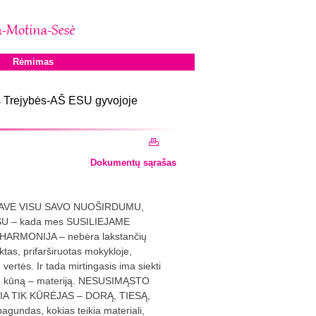
Rėmimas
s Trejybės-AŠ ESU gyvojoje
Dokumentų sąrašas
SAVE VISU SAVO NUOŠIRDUMU,
Š ESU – kada mes SUSILIEJAME
HARMONIJA – nebėra lakstančių
ktas, prifarširuotas mokykloje,
 vertės. Ir tada mirtingasis ima siekti
avo kūną – materiją. NESUSIMĄSTO
IKIA TIK KŪRĖJAS – DORĄ, TIESĄ,
gundas, kokias teikia materiali,