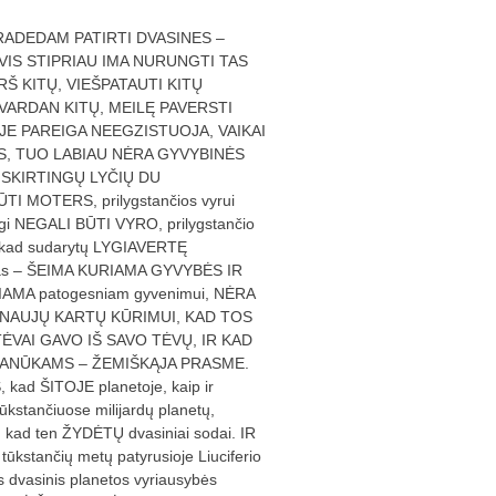
RADEDAM PATIRTI DVASINES –
VIS STIPRIAU IMA NURUNGTI TAS
RŠ KITŲ, VIEŠPATAUTI KITŲ
 VARDAN KITŲ, MEILĘ PAVERSTI
JE PAREIGA NEEGZISTUOJA, VAIKAI
S, TUO LABIAU NĖRA GYVYBINĖS
 SKIRTINGŲ LYČIŲ DU
 MOTERS, prilygstančios vyrui
p irgi NEGALI BŪTI VYRO, prilygstančio
DO, kad sudarytų LYGIAVERTĘ
nymas – ŠEIMA KURIAMA GYVYBĖS IR
AMA patogesniam gyvenimui, NĖRA
 YRA NAUJŲ KARTŲ KŪRIMUI, KAD TOS
VAI GAVO IŠ SAVO TĖVŲ, IR KAD
Ų ANŪKAMS – ŽEMIŠKĄJA PRASME.
 ŠITOJE planetoje, kaip ir
ūkstančiuose milijardų planetų,
 kad ten ŽYDĖTŲ dvasiniai sodai. IR
 tūkstančių metų patyrusioje Liuciferio
ęs dvasinis planetos vyriausybės