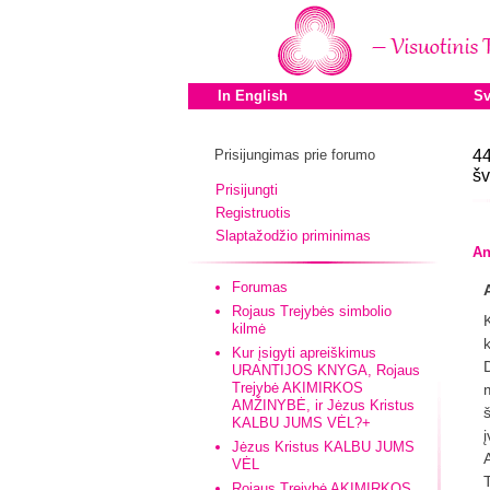
In English
Sv
Prisijungimas prie forumo
44
šv
Prisijungti
Registruotis
Slaptažodžio priminimas
An
Forumas
Rojaus Trejybės simbolio
kilmė
Kur įsigyti apreiškimus
URANTIJOS KNYGA, Rojaus
Trejybė AKIMIRKOS
AMŽINYBĖ, ir Jėzus Kristus
š
KALBU JUMS VĖL?+
Jėzus Kristus KALBU JUMS
VĖL
Rojaus Trejybė AKIMIRKOS