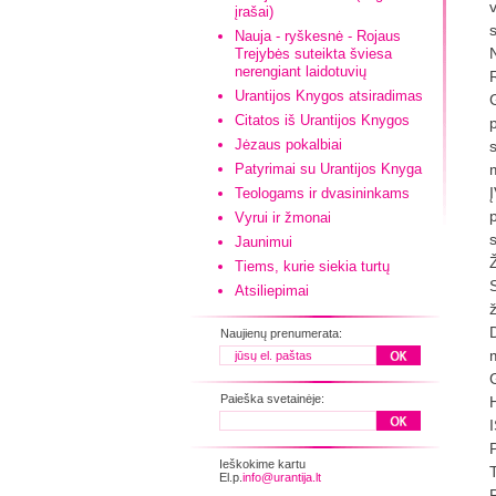
įrašai)
Nauja - ryškesnė - Rojaus
Trejybės suteikta šviesa
nerengiant laidotuvių
Urantijos Knygos atsiradimas
Citatos iš Urantijos Knygos
Jėzaus pokalbiai
Patyrimai su Urantijos Knyga
Teologams ir dvasininkams
Vyrui ir žmonai
Jaunimui
Tiems, kurie siekia turtų
Atsiliepimai
Naujienų prenumerata:
Paieška svetainėje:
Ieškokime kartu
El.p.
info@urantija.lt