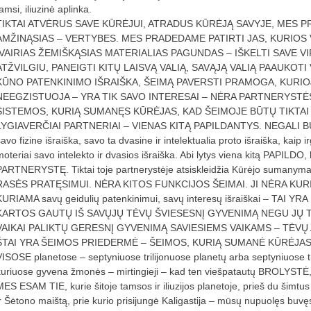
amsi, iliuzinė aplinka.
TIKTAI ATVĖRUS SAVE KŪRĖJUI, ATRADUS KŪRĖJĄ SAVYJE, MES P
AMŽINĄSIAS – VERTYBES. MES PRADEDAME PATIRTI JAS, KURIOS 
ĮVAIRIAS ŽEMIŠKĄSIAS MATERIALIAS PAGUNDAS – IŠKELTI SAVE VI
ATŽVILGIU, PANEIGTI KITŲ LAISVĄ VALIĄ, SAVĄJĄ VALIĄ PAAUKOTI
KŪNO PATENKINIMO IŠRAIŠKA, ŠEIMĄ PAVERSTI PRAMOGA, KURIO
NEEGZISTUOJA – YRA TIK SAVO INTERESAI – NĖRA PARTNERYSTĖ
SISTEMOS, KURIĄ SUMANĘS KŪRĖJAS, KAD ŠEIMOJE BŪTŲ TIKTAI
LYGIAVERČIAI PARTNERIAI – VIENAS KITĄ PAPILDANTYS. NEGALI BŪTI
savo fizine išraiška, savo ta dvasine ir intelektualia proto išraiška, kai
moteriai savo intelekto ir dvasios išraiška. Abi lytys viena kitą PAPIL
PARTNERYSTĘ. Tiktai toje partnerystėje atsiskleidžia Kūrėjo suma
RASĖS PRATĘSIMUI. NĖRA KITOS FUNKCIJOS ŠEIMAI. JI NĖRA KURI
KURIAMA savų geidulių patenkinimui, savų interesų išraiškai – TAI
KARTOS GAUTŲ IŠ SAVŲJŲ TĖVŲ ŠVIESESNĮ GYVENIMĄ NEGU JŲ TĖ
VAIKAI PALIKTŲ GERESNĮ GYVENIMĄ SAVIESIEMS VAIKAMS – TĖV
ŠTAI YRA ŠEIMOS PRIEDERMĖ – ŠEIMOS, KURIĄ SUMANĖ KŪRĖJAS, kad
VISOSE planetose – septyniuose trilijonuose planetų arba septyniuose t
kuriuose gyvena žmonės – mirtingieji – kad ten viešpatautų BROLYSTĖ,
MES ESAM TIE, kurie šitoje tamsos ir iliuzijos planetoje, prieš du šimtus
ir Šėtono maištą, prie kurio prisijungė Kaligastija – mūsų nupuolęs buv