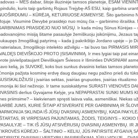
vadovas – MES dabar, šitoje iliuzinėje tamsos planetoje, ESAM VIE
spindulio, kuris taip garbintų Rojaus Trejybę-AŠ ESU, kaip garbina u
NUOŠIRDUMU – KŪRĖJĄ, KETURIUOSE ASMENYSE. Šito garbinimo NĖRA 
Rojuje. Visuminė Dievybė prasidėjo nuo mūsų čia – garbinimo išraiška.
GARBINIMAS PRASIDĖJO NUO MŪSŲ. Ir kada mūsų Sūnus Kūrėjas – mū
padovanojimo misiją šitame pasaulyje žemiškuoju įsikūnijimu, Jėzaus ta
sukaupęs žmogiškąjį patyrimą – kada jį pakrikštijo Jordano upėje – jo 
materialaus, žmogiškojo intelekto atžvilgiu – tai buvo tas PIRMASIS MI
ĮVALDĘS DIEVIŠKOJO PROTO ĮSISAVINIMĄ. Ir mes lygiai taip pat einam
prote įsiviešpataujant Dieviškajam Šviesos ir Išminties DVASINIAM as
savo kelią, jis SUVOKĖ, koks bus sunkus dvasinis kelias tamsos planetoje.
Žmonija pažįsta kosminę erdvę daug daugiau negu pažino prieš du tūkst
SUSISKALDŽIUSI į įvairias sektas, įvairias grupuotes, įvairias ritualizm
žmonija iki šiol nežinojo. Ir tame susiskaldyme SURASTI VIENOVĖS DA
DVASINIS derlius Gyvajame Kelyje, yra NEPAPRASTAI SUNKI MUMS K
mes priimsime? – kiekvienam spręsti laisva valia, asmeniškai. Niekas u
GARBĖ JUMS, KURIE ŠITAIP ATSIVERIATE PER GARBINIMĄ IR ŠLOVI
HARMONIJA SKLINDA IŠ JŪSŲ DVASINIŲ ASMENYBIŲ, KADA PAKYLĖ
IŠTARTAS, IR VIRPESIAIS PAJUNTAMAS, ŽODIS, TEIGINYS – KOKI
PASAULYJE – TIK IŠ JŪSŲ ATSIVĖRUSIŲ DVASINIŲ ASMENYBIŲ. IR 
TIKROVĖS KŪRĖJO – ŠALTINIO – KELIU, JŪS PATIRSITE ATGAIVĄ SA
PATIRSITE DVASINIŲ VERTYBIŲ PASIREIŠKIMĄ JŪSŲ VIDUJE – DVAS