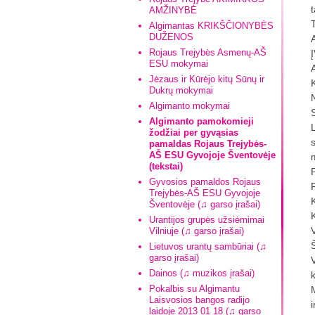
t
AMŽINYBĖ
Algimantas KRIKŠČIONYBĖS
DUŽENOS
Rojaus Trejybės Asmenų-AŠ
ESU mokymai
Jėzaus ir Kūrėjo kitų Sūnų ir
Dukrų mokymai
Algimanto mokymai
Algimanto pamokomieji
žodžiai per gyvąsias
pamaldas Rojaus Trejybės-
AŠ ESU Gyvojoje Šventovėje
(tekstai)
Gyvosios pamaldos Rojaus
Trejybės-AŠ ESU Gyvojoje
Šventovėje (♫ garso įrašai)
Urantijos grupės užsiėmimai
Vilniuje (♫ garso įrašai)
Lietuvos urantų sambūriai (♫
garso įrašai)
Dainos (♫ muzikos įrašai)
Pokalbis su Algimantu
Laisvosios bangos radijo
laidoje 2013 01 18 (♫ garso