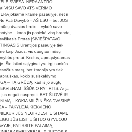
NINTELĖ ŠVIESA. NĖRA ANTRO
rantai VISU SAVO ATSIVĖRIMO
jokiame kitame pasaulyje, net ir
 Ne Pati Dievybė – AŠ ESU – bet JOS
sų dvasios brolis – vykdė savo
patybe – kada jis pasiekė visą brandą,
Dieviškasis Protas ĮSIVIEŠPATAVO
RTINGASIS Urantijos pasaulyje tiek
e kaip Jėzus, vis daugiau mūsų
menybės protui. Kristus, apmąstydamas
 Šie laikai sąlyginai yra irgi sunkūs.
ančius metų, bet žmonija yra tiek
o apraiškas, kokio susiskaldymo
IGĄ – TĄ GRŪDĄ, kad iš jo augtų
IEKVIENAM IŠŠŪKIO PATIRTIS. Ar ją
ž jus negali nuspręsti. BET ŠLOVĖ IR
NIMĄ – KOKIA MILŽINIŠKA DVASINĖ
JA – PAKYLĖJA KIEKVIENO
O NIEKUR JŪS NEGIRDĖSITE ŠITAME
JEIGU JŪS EISITE ŠITUO GYVUOJU
VYJE, PATIRSITE PALAIMĄ,
INĖJE ASMENYBĖJE. IR JI STOSIS