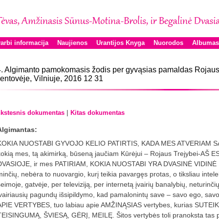
arbi informacija
Naujienos
Urantijos Knyga
Nuorodos
Albumas
. Algimanto pamokomasis žodis per gyvąsias pamaldas Rojau
entovėje, Vilniuje, 2016 12 31
|
kstesnis dokumentas
Kitas dokumentas
Algimantas:
KOKIA NUOSTABI GYVOJO KELIO PATIRTIS, KADA MES ATVERIAM 
kokią mes, tą akimirką, būseną jaučiam Kūrėjui – Rojaus Trejybei-A
DVASIOJE, ir mes PATIRIAM, KOKIA NUOSTABI YRA DVASINĖ VIDINĖ 
minčių, nebėra to nuovargio, kurį teikia pavargęs protas, o tiksliau intele
eimoje, gatvėje, per televiziją, per internetą įvairių banalybių, neturinčių
įvairiausių pagundų išsipildymo, kad pamalonintų save – savo ego, s
APIE VERTYBES, tuo labiau apie AMŽINĄSIAS vertybes, kurias SUTE
TEISINGUMĄ, ŠVIESĄ, GĖRĮ, MEILĘ. Šitos vertybės toli pranoksta tas pa