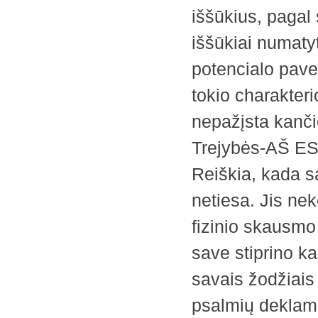
iššūkius, pagal 
iššūkiai numatyt
potencialo pave
tokio charakter
nepažįsta kanči
Trejybės-AŠ ESU
Reiškia, kada s
netiesa. Jis nek
fizinio skausmo 
save stiprino 
savais žodžiais 
psalmių deklama