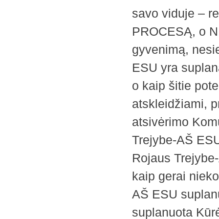
savo viduje – re
PROCESĄ, o NE 
gyvenimą, nesie
ESU yra suplan
o kaip šitie po
atskleidžiami, 
atsivėrimo Komu
Trejybe-AŠ ESU.
Rojaus Trejybe-
kaip gerai nieko
AŠ ESU suplanuo
suplanuota Kūrė