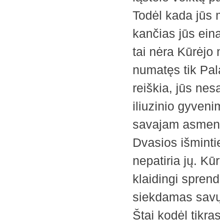
Todėl kada jūs m
kančias jūs ein
tai nėra Kūrėjo 
numatęs tik Pal
reiškia, jūs nes
iliuzinio gyven
savajam asmeniui
Dvasios išmintie
nepatiria jų. K
klaidingi sprend
siekdamas savų 
Štai kodėl tikr