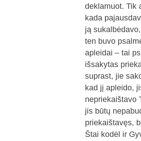
deklamuot. Tik 
kada pajausdavo
ją sukalbėdavo, 
ten buvo psalmė
apleidai – tai p
išsakytas priekai
suprast, jie sak
kad jį apleido, j
nepriekaištavo T
jis būtų nepabud
priekaištavęs, 
Štai kodėl ir Gyv