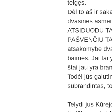
teigęs.
Dėl to aš ir sak
dvasinės asmeny
ATSIDUODU TA
PAŠVENČIU TAV
atsakomybė dva
baimės. Jai tai 
štai jau yra bra
Todėl jūs galut
subrandintas, to
Telydi jus Kūrė