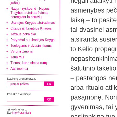
negali atlaikyt
įrašai)
Nauja - ryškesnė - Rojaus
asmenybės pečiai
Trejybės suteikta šviesa
nerengiant laidotuvių
laiką – to pasi
Urantijos Knygos atsiradimas
tai dvasinei as
Citatos iš Urantijos Knygos
Jėzaus pokalbiai
atsiranda susier
Patyrimai su Urantijos Knyga
Teologams ir dvasininkams
to Kelio propaguo
Vyrui ir žmonai
nepasitenkinima
Jaunimui
Tiems, kurie siekia turtų
šalutinio takeli
Atsiliepimai
– pastangos ner
Naujienų prenumerata:
arba ritualo atl
Paieška svetainėje:
pasąmonę. Nori 
gyvenimas, tai yr
Ieškokime kartu
El.p.
info@urantija.lt
pasitenkina tuo.