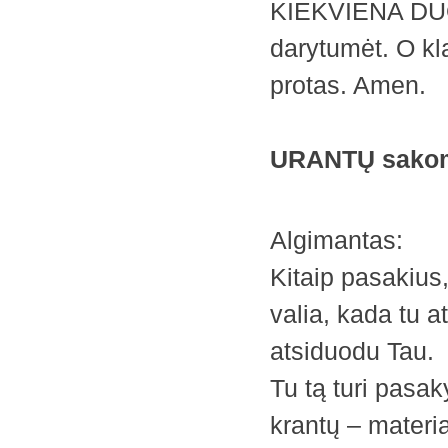
KIEKVIENA DUO
darytumėt. O kla
protas. Amen.
URANTŲ sakom
Algimantas:
Kitaip pasakius,
valia, kada tu 
atsiduodu Tau.
Tu tą turi pasak
krantų – materia