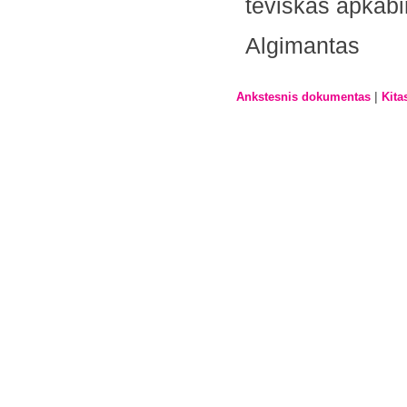
tėviškas apkab
Algimantas
|
Ankstesnis dokumentas
Kita