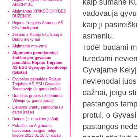
kaip sumanė Kūrė
AMŽINYBĖ
Algimantas KRIKŠČIONYBĖS
vadovauja gyvul
DUŽENOS
kaip ji pasireišk
Rojaus Trejybės Asmenų-AŠ
ESU mokymai
asmeniu.
Jėzaus ir Kūrėjo kitų Sūnų ir
Dukrų mokymai
Todėl būdami me
Algimanto mokymai
Algimanto pamokomieji
turėdami nevie
žodžiai per gyvąsias
pamaldas Rojaus Trejybės-
AŠ ESU Gyvojoje Šventovėje
Gyvajame Kelyje
(tekstai)
Gyvosios pamaldos Rojaus
nevienodai juos 
Trejybės-AŠ ESU Gyvojoje
Šventovėje (♫ garso įrašai)
dažnai, jeigu st
Urantijos grupės užsiėmimai
Vilniuje (♫ garso įrašai)
pastangos tamp
Lietuvos urantų sambūriai (♫
garso įrašai)
protui, o Gyvas
Dainos (♫ muzikos įrašai)
pastangos nede
Pokalbis su Algimantu
Laisvosios bangos radijo
laidoje 2013 01 18 (♫ garso