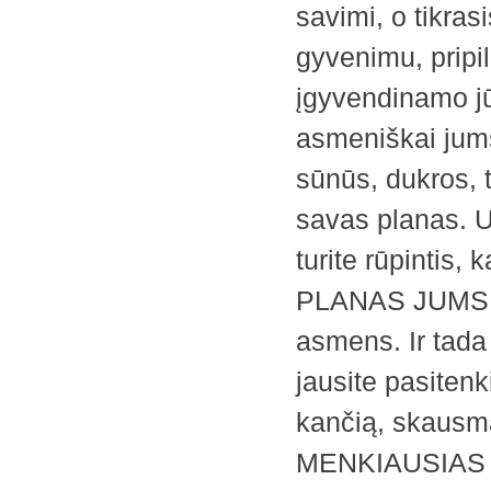
savimi, o tikra
gyvenimu, pripil
įgyvendinamo j
asmeniškai jums
sūnūs, dukros, 
savas planas. Un
turite rūpintis,
PLANAS JUMS B
asmens. Ir tada 
jausite pasiten
kančią, skausm
MENKIAUSIAS 