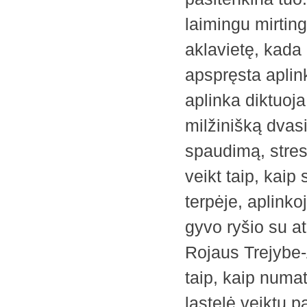
laimingu mirting
aklavietę, kada 
apspręsta aplink
aplinka diktuoj
milžinišką dvasi
spaudimą, stresą
veikt taip, kai
terpėje, aplinko
gyvo ryšio su a
Rojaus Trejybe-
taip, kaip numa
ląstelė veiktų 