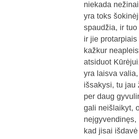
niekada nežinai
yra toks šokinėj
spaudžia, ir tuo
ir jie protarpiai
kažkur neapleis
atsiduot Kūrėjui
yra laisva valia,
išsakysi, tu jau
per daug gyvulin
gali neišlaikyt, o
neįgyvendinęs, 
kad jisai išdav