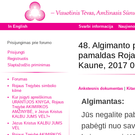
In English
Svarbi informacija
Naujien
Prisijungimas prie forumo
48. Algimanto
Prisijungti
pamaldas Roja
Registruotis
Kaune, 2017 0
Slaptažodžio priminimas
Forumas
Rojaus Trejybės simbolio
|
Ankstesnis dokumentas
Kita
kilmė
Kur įsigyti apreiškimus
Algimantas:
URANTIJOS KNYGA, Rojaus
Trejybė AKIMIRKOS
AMŽINYBĖ, ir Jėzus Kristus
Jūs negalite pab
KALBU JUMS VĖL?+
Jėzus Kristus KALBU JUMS
pabėgti nuo savę
VĖL
Rojaus Trejybė AKIMIRKOS