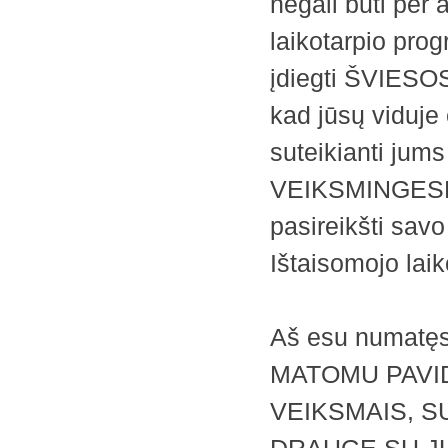
negali būti per 
laikotarpio pro
įdiegti ŠVIESO
kad jūsų viduje
suteikianti jums 
VEIKSMINGESNĮ 
pasireikšti sa
Ištaisomojo laik
Aš esu numatęs 
MATOMU PAVID
VEIKSMAIS, S