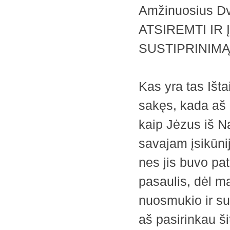
Amžinuosius Dv
ATSIREMTI IR 
SUSTIPRINIM
Kas yra tas Išta
sakęs, kada aš 
kaip Jėzus iš N
savajam įsikūni
nes jis buvo pat
pasaulis, dėl ma
nuosmukio ir su
aš pasirinkau š