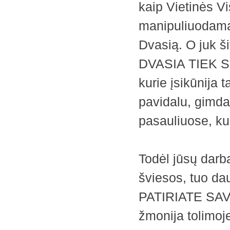
kaip Vietinės Vis
manipuliuodamas
Dvasią. O juk 
DVASIA TIEK 
kurie įsikūnija
pavidalu, gimda
pasauliuose, kur
Todėl jūsų darba
šviesos, tuo dau
PATIRIATE SAVO
žmonija tolimoje