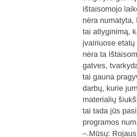
Ištaisomojo lai
nėra numatyta, 
tai atlyginimą, 
įvairiuose etatų
nėra ta Ištaiso
gatves, tvarkyd
tai gauna pragyv
darbų, kurie ju
materialių ši
tai tada jūs pas
programos num
–.Mūsų: Rojaus 