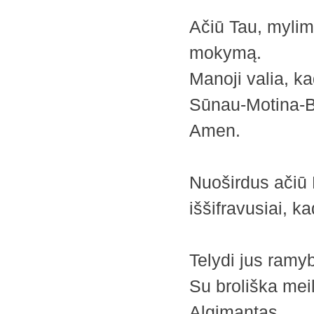
Ačiū Tau, mylim
mokymą.
Manoji valia, k
Sūnau-Motina-Br
Amen.
Nuoširdus ačiū D
iššifravusiai, ka
Telydi jus ramy
Su broliška mei
Algimantas