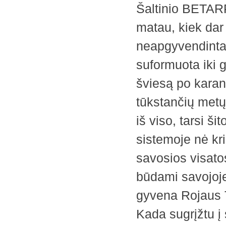
Šaltinio BETAR
matau, kiek dar
neapgyvendinta 
suformuota iki ga
šviesą po karant
tūkstančių metų,
iš viso, tarsi š
sistemoje nė kri
savosios visatos
būdami savojoje
gyvena Rojaus T
Kada sugrįžtu į 