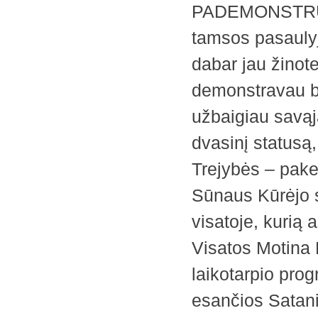
PADEMONSTRUOTI,
tamsos pasauly
dabar jau žinot
demonstravau b
užbaigiau savąją
dvasinį statusą
Trejybės – pake
Sūnaus Kūrėjo s
visatoje, kurią 
Visatos Motina 
laikotarpio prog
esančios Satani