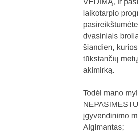
VEDIMĄ, ir pasir
laikotarpio pro
pasireikštumė
dvasiniais brolia
šiandien, kurio
tūkstančių metų
akimirką.
Todėl mano myli
NEPASIMESTUMĖ
įgyvendinimo m
Algimantas;