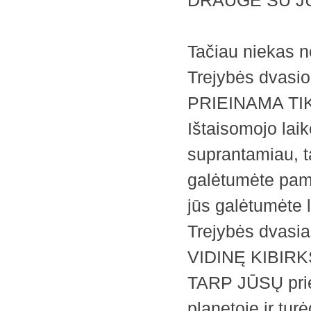
DRAUGE SU JU
Tačiau niekas n
Trejybės dvasios
PRIEINAMA TI
Ištaisomojo laik
suprantamiau, ta
galėtumėte pamat
jūs galėtumėte 
Trejybės dvas
VIDINĘ KIBIRK
TARP JŪSŲ prie
planetoje ir tu