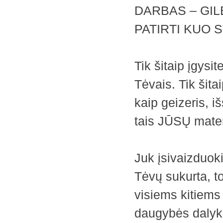
DARBAS – GIL
PATIRTI KUO 
Tik šitaip įgysi
Tėvais. Tik šita
kaip geizeris, i
tais JŪSŲ mate
Juk įsivaizduok
Tėvų sukurta, 
visiems kitiems
daugybės dalykų