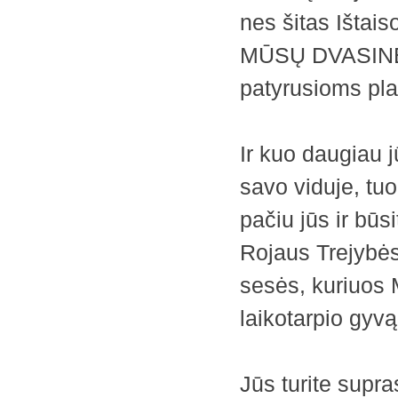
nes šitas Ištai
MŪSŲ DVASINĖS
patyrusioms pl
Ir kuo daugiau j
savo viduje, tuo
pačiu jūs ir būs
Rojaus Trejybės 
sesės, kuriuos
laikotarpio gyvą
Jūs turite supr