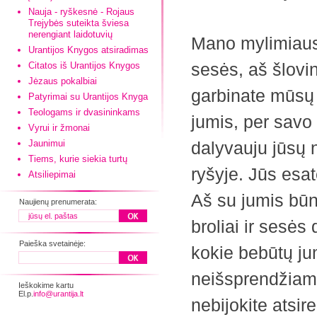
Nauja - ryškesnė - Rojaus
Trejybės suteikta šviesa
nerengiant laidotuvių
Mano mylimiausie
Urantijos Knygos atsiradimas
sesės, aš šlovin
Citatos iš Urantijos Knygos
Jėzaus pokalbiai
garbinate mūsų 
Patyrimai su Urantijos Knyga
Teologams ir dvasininkams
jumis, per savo
Vyrui ir žmonai
Jaunimui
dalyvauju jūsų
Tiems, kurie siekia turtų
ryšyje. Jūs esa
Atsiliepimai
Aš su jumis būnu
Naujienų prenumerata:
broliai ir ses
Paieška svetainėje:
kokie bebūtų ju
neišsprendžiam
Ieškokime kartu
El.p.
info@urantija.lt
nebijokite atsir