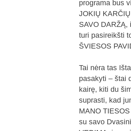
programa bus vi
JOKIŲ KARČIŲ P
SAVO DARŽĄ, ir 
turi pasireikšt
ŠVIESOS PAVI
Tai nėra tas Iš
pasakyti – štai d
kairę, kiti du ši
suprasti, kad j
MANO TIESOS D
su savo Dvasinia