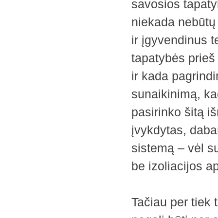
savosios tapaty
niekada nebūtų 
ir įgyvendinus
tapatybės prieš
ir kada pagrindi
sunaikinimą, ka
pasirinko šitą i
įvykdytas, dabar
sistemą – vėl su
be izoliacijos a
Tačiau per tiek