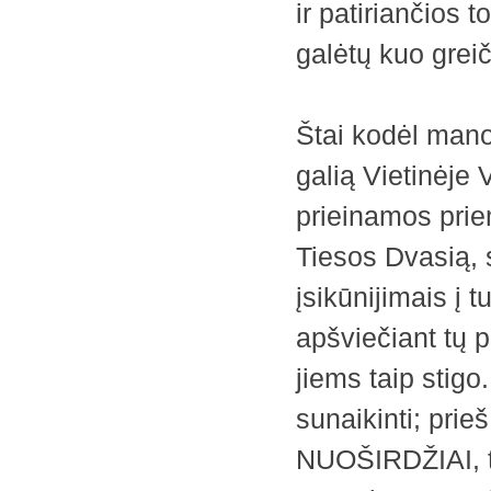
ir patiriančios
galėtų kuo greič
Štai kodėl mano
galią Vietinėje 
prieinamos prie
Tiesos Dvasią, s
įsikūnijimais į
apšviečiant tų 
jiems taip stigo
sunaikinti; pri
NUOŠIRDŽIAI, ta