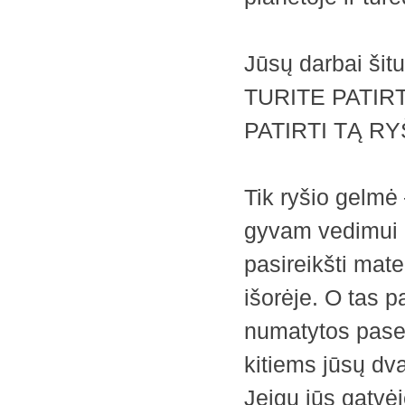
Jūsų darbai šitu
TURITE PATIRT
PATIRTI TĄ RY
Tik ryšio gelmė 
gyvam vedimui 
pasireikšti mate
išorėje. O tas p
numatytos pase
kitiems jūsų dv
Jeigu jūs gatvėj