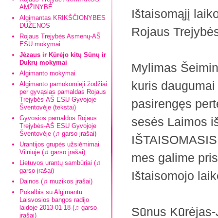
AMŽINYBĖ
Ištaisomąjį laik
Algimantas KRIKŠČIONYBĖS
DUŽENOS
Rojaus Trejybės
Rojaus Trejybės Asmenų-AŠ
ESU mokymai
Jėzaus ir Kūrėjo kitų Sūnų ir
Dukrų mokymai
Mylimas Šeimin
Algimanto mokymai
kuris daugumai
Algimanto pamokomieji žodžiai
per gyvąsias pamaldas Rojaus
Trejybės-AŠ ESU Gyvojoje
pasirengęs pert
Šventovėje (tekstai)
Gyvosios pamaldos Rojaus
sesės Laimos iš
Trejybės-AŠ ESU Gyvojoje
Šventovėje (♫ garso įrašai)
IŠTAISOMASIS L
Urantijos grupės užsiėmimai
Vilniuje (♫ garso įrašai)
mes galime prisi
Lietuvos urantų sambūriai (♫
garso įrašai)
Ištaisomojo lai
Dainos (♫ muzikos įrašai)
Pokalbis su Algimantu
Laisvosios bangos radijo
laidoje 2013 01 18 (♫ garso
Sūnus Kūrėjas-
įrašai)