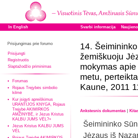
In English
Svarbi informacija
Naujien
Prisijungimas prie forumo
14. Šeiminink
Prisijungti
žemiškuoju Jėz
Registruotis
mokymas apie I
Slaptažodžio priminimas
metu, perteikt
Forumas
Kaune, 2011 1
Rojaus Trejybės simbolio
kilmė
Kur įsigyti apreiškimus
URANTIJOS KNYGA, Rojaus
Trejybė AKIMIRKOS
|
Ankstesnis dokumentas
Kita
AMŽINYBĖ, ir Jėzus Kristus
KALBU JUMS VĖL?+
Šeimininko Sūn
Jėzus Kristus KALBU JUMS
VĖL
Jėzaus iš Naza
Rojaus Trejybė AKIMIRKOS