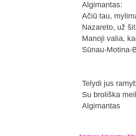
Algimantas:
Ačiū tau, mylim
Nazareto, už ši
Manoji valia, k
Sūnau-Motina-B
Telydi jus ramy
Su broliška mei
Algimantas