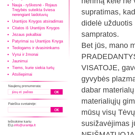
nerimą kėlė ne 
Nauja - ryškesnė - Rojaus
Trejybės suteikta šviesa
supratimas, ka
nerengiant laidotuvių
didelė užduotis
Urantijos Knygos atsiradimas
Citatos iš Urantijos Knygos
sampratos.
Jėzaus pokalbiai
Patyrimai su Urantijos Knyga
Bet jūs, mano my
Teologams ir dvasininkams
Vyrui ir žmonai
PRADEDANTYS 
Jaunimui
VISATOJE, gavę 
Tiems, kurie siekia turtų
Atsiliepimai
gyvybės plazmą 
Naujienų prenumerata:
dabar materialų 
materialiųjų gim
Paieška svetainėje:
mūsų visų Tėvų
susižavėjimas j
Ieškokime kartu
El.p.
info@urantija.lt
NEIŠMATUOJAMAS