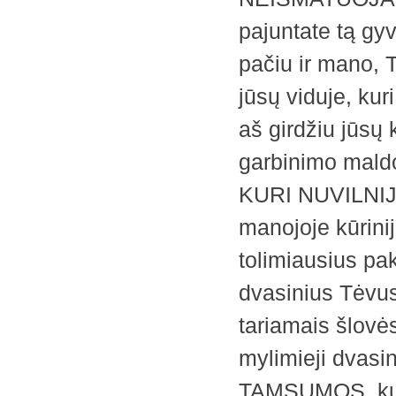
pajuntate tą gyv
pačiu ir mano, T
jūsų viduje, kur
aš girdžiu jūsų
garbinimo mal
KURI NUVILNIJ
manojoje kūrinij
tolimiausius pak
dvasinius Tėvus
tariamais šlovė
mylimieji dvasin
TAMSUMOS, kuri 