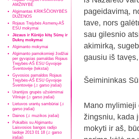
AMŽINYBĖ
pageidavimą, nor
Algimantas KRIKŠČIONYBĖS
DUŽENOS
tave, nors galė
Rojaus Trejybės Asmenų-AŠ
ESU mokymai
sau gilesnio ats
Jėzaus ir Kūrėjo kitų Sūnų ir
Dukrų mokymai
akimirką, sugebė
Algimanto mokymai
Algimanto pamokomieji žodžiai
gausiu iš tavęs
per gyvąsias pamaldas Rojaus
Trejybės-AŠ ESU Gyvojoje
Šventovėje (tekstai)
Gyvosios pamaldos Rojaus
Šeimininkas Sū
Trejybės-AŠ ESU Gyvojoje
Šventovėje (♫ garso įrašai)
Urantijos grupės užsiėmimai
Vilniuje (♫ garso įrašai)
Mano mylimieji d
Lietuvos urantų sambūriai (♫
garso įrašai)
žingsniu, kada 
Dainos (♫ muzikos įrašai)
Pokalbis su Algimantu
mokyti ir aš, b
Laisvosios bangos radijo
laidoje 2013 01 18 (♫ garso
įrašai)