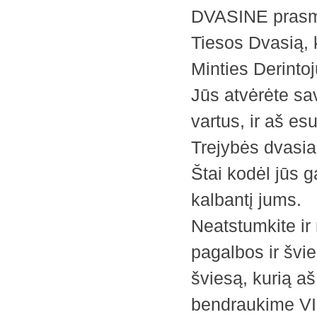
DVASINE prasme.
Tiesos Dvasią, 
Minties Derintoj
Jūs atvėrėte sav
vartus, ir aš esu
Trejybės dvasia
Štai kodėl jūs ga
kalbantį jums.
Neatstumkite ir 
pagalbos ir švi
šviesą, kurią a
bendraukime VIS