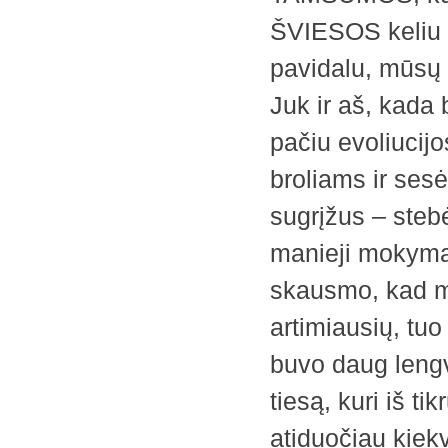
ŠVIESOS keliu – 
pavidalu, mūsų 
Juk ir aš, kada 
pačiu evoliucij
broliams ir ses
sugrįžus – steb
manieji mokymai 
skausmo, kad m
artimiausių, tuo
buvo daug lengv
tiesą, kuri iš t
atiduočiau kiek