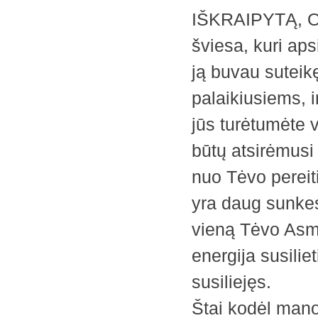
IŠKRAIPYTĄ, O S
šviesa, kuri aps
ją buvau suteik
palaikiusiems, 
jūs turėtumėte vi
būtų atsirėmusi
nuo Tėvo pereit
yra daug sunkes
vieną Tėvo Asme
energija susilie
susiliejęs.
Štai kodėl mano