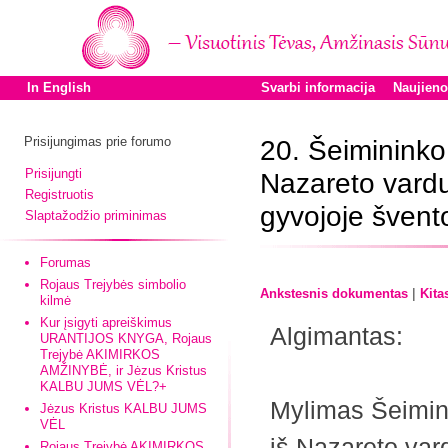
In English
Svarbi informacija
Naujien
Prisijungimas prie forumo
20. Šeiminink
Prisijungti
Nazareto vardu
Registruotis
gyvojoje švent
Slaptažodžio priminimas
Forumas
Rojaus Trejybės simbolio
|
Ankstesnis dokumentas
Kita
kilmė
Kur įsigyti apreiškimus
Algimantas:
URANTIJOS KNYGA, Rojaus
Trejybė AKIMIRKOS
AMŽINYBĖ, ir Jėzus Kristus
KALBU JUMS VĖL?+
Mylimas Šeimi
Jėzus Kristus KALBU JUMS
VĖL
iš Nazareto var
Rojaus Trejybė AKIMIRKOS