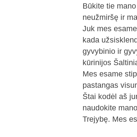
Būkite tie mano 
neužmiršę ir man
Juk mes esame 
kada užsisklend
gyvybinio ir gy
kūrinijos Šaltin
Mes esame sti
pastangas visu
Štai kodėl aš ju
naudokite mano 
Trejybę. Mes 