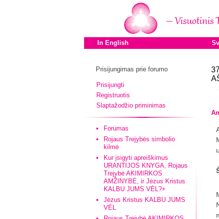
In English
Sv
Prisijungimas prie forumo
37
AŠ
Prisijungti
Registruotis
Slaptažodžio priminimas
An
Forumas
Rojaus Trejybės simbolio
kilmė
Kur įsigyti apreiškimus
URANTIJOS KNYGA, Rojaus
Trejybė AKIMIRKOS
AMŽINYBĖ, ir Jėzus Kristus
KALBU JUMS VĖL?+
Jėzus Kristus KALBU JUMS
VĖL
Rojaus Trejybė AKIMIRKOS