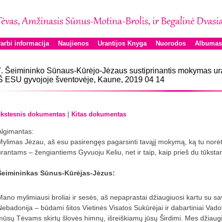
arbi informacija
Naujienos
Urantijos Knyga
Nuorodos
Albumas
. Šeimininko Sūnaus-Kūrėjo-Jėzaus sustiprinantis mokymas ura
 ESU gyvojoje šventovėje, Kaune, 2019 04 14
|
kstesnis dokumentas
Kitas dokumentas
Algimantas:
Mylimas Jėzau, aš esu pasirengęs pagarsinti tavąjį mokymą, ką tu norėt
urantams – žengiantiems Gyvuoju Keliu, net ir taip, kaip prieš du tūkst
Šeimininkas Sūnus-Kūrėjas-Jėzus:
Mano mylimiausi broliai ir sesės, aš nepaprastai džiaugiuosi kartu su s
Nebadonija – būdami šitos Vietinės Visatos Sukūrėjai ir dabartiniai Vad
mūsų Tėvams skirtų šlovės himnų, išreiškiamų jūsų Širdimi. Mes džiaugia