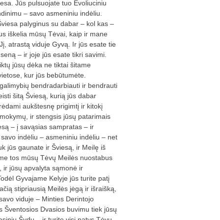
esa. Jūs pulsuojate tuo Evoliuciniu
dinimu – savo asmeniniu indėliu.
 Šviesa palyginus su dabar – kol kas –
jus iškelia mūsų Tėvai, kaip ir mane
į, atrastą viduje Gyvą. Ir jūs esate tie
ną – ir joje jūs esate tikri savimi.
iktų jūsų dėka ne tiktai šitame
e vietose, kur jūs bebūtumėte.
 galimybių bendradarbiauti ir bendrauti
isti šitą Šviesą, kurią jūs dabar
rėdami aukštesnę prigimtį ir kitokį
ų mokymų, ir stengsis jūsų patarimais
iesą – į savąsias sampratas – ir
savo indėliu – asmeniniu indėliu – net
k jūs gaunate ir Šviesą, ir Meilę iš
ame tos mūsų Tėvų Meilės nuostabus
, ir jūsų apvalyta sąmonė ir
dėl Gyvajame Kelyje jūs turite patį
čią stipriausią Meilės jėgą ir išraišką,
 savo viduje – Minties Derintojo
s Šventosios Dvasios buvimu tiek jūsų
asiniu Šydu – ir turite visi patys Tėvų