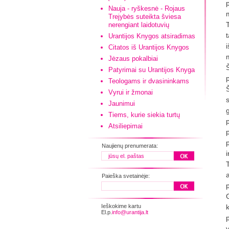
Nauja - ryškesnė - Rojaus
Trejybės suteikta šviesa
nerengiant laidotuvių
Urantijos Knygos atsiradimas
i
Citatos iš Urantijos Knygos
Jėzaus pokalbiai
Š
Patyrimai su Urantijos Knyga
Teologams ir dvasininkams
Vyrui ir žmonai
s
Jaunimui
Tiems, kurie siekia turtų
Atsiliepimai
Naujienų prenumerata:
Paieška svetainėje:
Ieškokime kartu
El.p.
info@urantija.lt
v