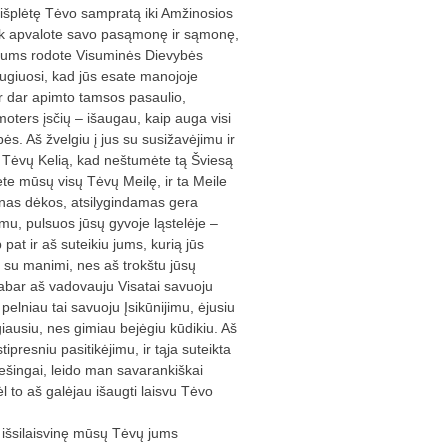
 išplėtę Tėvo sampratą iki Amžinosios
iek apvalote savo pasąmonę ir sąmonę,
r mums rodote Visuminės Dievybės
iaugiuosi, kad jūs esate manojoje
bar dar apimto tamsos pasaulio,
oters įsčių – išaugau, kaip auga visi
bės. Aš žvelgiu į jus su susižavėjimu ir
 Tėvų Kelią, kad neštumėte tą Šviesą
e mūsų visų Tėvų Meilę, ir ta Meile
kūnas dėkos, atsilygindamas gera
mu, pulsuos jūsų gyvoje ląstelėje –
at ir aš suteikiu jums, kurią jūs
te su manimi, nes aš trokštu jūsų
Dabar aš vadovauju Visatai savuoju
pelniau tai savuoju Įsikūnijimu, ėjusiu
giausiu, nes gimiau bejėgiu kūdikiu. Aš
resniu pasitikėjimu, ir tąja suteikta
riešingai, leido man savarankiškai
 to aš galėjau išaugti laisvu Tėvo
, išsilaisvinę mūsų Tėvų jums