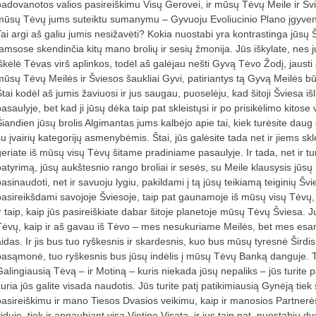
padovanotos valios pasireiškimu Visų Gerovei, ir mūsų Tėvų Meile ir Švi
mūsų Tėvų jums suteiktu sumanymu – Gyvuoju Evoliucinio Plano įgyven
Tai argi aš galiu jumis nesižavėti? Kokia nuostabi yra kontrastinga jūsų
tamsose skendinčia kitų mano brolių ir sesių žmonija. Jūs iškylate, nes 
škėlė Tėvas virš aplinkos, todėl aš galėjau nešti Gyvą Tėvo Žodį, jausti J
mūsų Tėvų Meilės ir Šviesos šaukliai Gyvi, patiriantys tą Gyvą Meilės būse
tai kodėl aš jumis žaviuosi ir jus saugau, puoselėju, kad šitoji Šviesa išl
pasaulyje, bet kad ji jūsų dėka taip pat skleistųsi ir po prisikėlimo kitos
Šiandien jūsų brolis Algimantas jums kalbėjo apie tai, kiek turėsite daug
u įvairių kategorijų asmenybėmis. Štai, jūs galėsite tada net ir jiems skle
geriate iš mūsų visų Tėvų šitame pradiniame pasaulyje. Ir tada, net ir tu
patyrimą, jūsų aukštesnio rango broliai ir sesės, su Meile klausysis jūs
pasinaudoti, net ir savuoju lygiu, pakildami į tą jūsų teikiamą teiginių Šv
pasireikšdami savojoje Šviesoje, taip pat gaunamoje iš mūsų visų Tėvų, 
ir taip, kaip jūs pasireiškiate dabar šitoje planetoje mūsų Tėvų Šviesa. Ju
Tėvų, kaip ir aš gavau iš Tėvo – mes nesukuriame Meilės, bet mes es
aidas. Ir jis bus tuo ryškesnis ir skardesnis, kuo bus mūsų tyresnė Širdis
pasąmonė, tuo ryškesnis bus jūsų indėlis į mūsų Tėvų Banką danguje. To
Galingiausią Tėvą – ir Motiną – kuris niekada jūsų nepaliks – jūs turite pa
kuria jūs galite visada naudotis. Jūs turite patį patikimiausią Gynėją tiek
pasireiškimu ir mano Tiesos Dvasios veikimu, kaip ir manosios Partnerė
iduje, tiek ir apgaubiant visą Vietinę Visatą, ir jus taip pat, nuostabiu dv