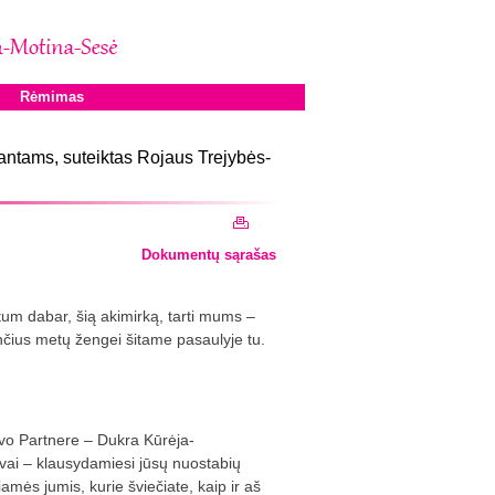
Rėmimas
ntams, suteiktas Rojaus Trejybės-
Dokumentų sąrašas
um dabar, šią akimirką, tarti mums –
ančius metų žengei šitame pasaulyje tu.
avo Partnere – Dukra Kūrėja-
ovai – klausydamiesi jūsų nuostabių
mės jumis, kurie šviečiate, kaip ir aš