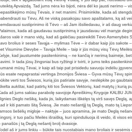
suteiktą Apvaizdą. Tad jums nėra ko bijoti, nėra dėl ko jausti nerimo – v
nepasitikėjimo mūsų Tėvais, ir net manimi. Prisiminkite, kada aš stengd
pabendrauti su Tėvu. Aš ne viską pasakojau savo apaštalams, ką aš veik
semdavausi sustiprinimo iš Tėvo – aš Jam išsiliedavau, ir aš daug verk
Palaimos, kada aš gaudavau sustiprinimą ir jausdavau vėl manyje degin
ašaros valė ir mano vidų, kad aš galėčiau pasireikšti Tėvo Asmenybės 
savo brolius ir seses Tavąja – mylimas Tėve – ir dabar kaip jūs sakote –
net Visumine Dievybe – Tavąja Meile – taip ir jūs mūsų visų Tėvų Meilės G
Kelyje, kad jaustumėte pasitenkinimą – ne kančią ir nerimą baimėje, bet
avimi. Ir tada jūsų žingsniai bus ryžtingi ir tvirti, ir jums teiks pasitenkin
sumanė mūsų Tėvai, ir kaip aš taip pat prisidedu savuoju indėliu įgyven
Jūs esate nepaprastai vertinga žmonijos Šviesa – Gyva mūsų Tėvų spindi
būkite verti tos Šviesos, kurią jūs patiriate savyje, neslėpkite po gaubtai
škelta aukštai, kad patirtų kiti tos Šviesos Vektorių, kad matytų į kurią p
Kada aš jums sakiau parabolę savojoje Apreiškimų Knygoje KALBU JUM
Ugnies Deglo nešiką, kada jis, laikydamas iškėlęs tą virš savęs Deglą, ap
kad ir kiti pamato šitą Šviesą. Jie mato nešantįjį tą Deglą, mato tą Lieps
tamsos šešėlių migloje – naktyje – juos apramina, jie mato Deglą nešanči
ingsnį, ir tuo pačiu Meilės išraišką, kuri spinduliuoja iš veido, iš visos e
– panašūs į tą Deglą nešantį brolį dvasioje.
Todėl aš ir jums linkiu – būkite tais nuostabiais mano broliais ir sesėmis