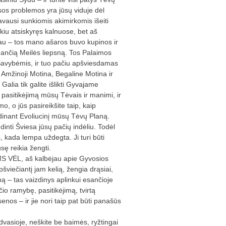
isos problemos yra jūsų viduje dėl
avausi sunkiomis akimirkomis išeiti
iu atsiskyręs kalnuose, bet aš
iau – tos mano ašaros buvo kupinos ir
ančią Meilės liepsną. Tos Palaimos
Savybėmis, ir tuo pačiu apšviesdamas
 Amžinoji Motina, Begaline Motina ir
alia tik galite išlikti Gyvajame
 pasitikėjimą mūsų Tėvais ir manimi, ir
imo, o jūs pasireikšite taip, kaip
dinant Evoliucinį mūsų Tėvų Planą.
nti Šviesa jūsų pačių indėliu. Todėl
s, kada lempa uždegta. Ji turi būti
usę reikia žengti.
S VĖL, aš kalbėjau apie Gyvosios
šviečiantį jam kelią, žengia drąsiai,
ną – tas vaizdinys aplinkui esančioje
o ramybę, pasitikėjimą, tvirtą
isenos – ir jie nori taip pat būti panašūs
 dvasioje, neškite be baimės, ryžtingai