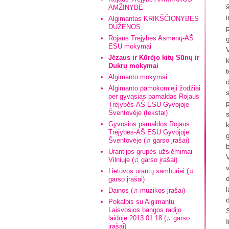
AMŽINYBĖ
Algimantas KRIKŠČIONYBĖS
DUŽENOS
Rojaus Trejybės Asmenų-AŠ
ESU mokymai
Jėzaus ir Kūrėjo kitų Sūnų ir
Dukrų mokymai
t
Algimanto mokymai
Algimanto pamokomieji žodžiai
per gyvąsias pamaldas Rojaus
Trejybės-AŠ ESU Gyvojoje
Šventovėje (tekstai)
Gyvosios pamaldos Rojaus
Trejybės-AŠ ESU Gyvojoje
Šventovėje (♫ garso įrašai)
Urantijos grupės užsiėmimai
Vilniuje (♫ garso įrašai)
Lietuvos urantų sambūriai (♫
garso įrašai)
Dainos (♫ muzikos įrašai)
Pokalbis su Algimantu
Laisvosios bangos radijo
laidoje 2013 01 18 (♫ garso
įrašai)