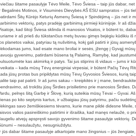
šviečiau šitame pasaulyje Tėvo Meile, Tėvo Šviesa – taip jūs dabar, net
ir Begalinės Motinos, ir Visuminės Dievybės AŠ ESU sampratos – jūs t
patirdami Šitų Kūrėjo Keturių Asmenų Šviesą ir Spindėjimą – jūs net i
garbinimo vektorių, patys pradėję garbinimą pirmieji kūrinijoje. Ir aš dž
Visatoje, kad šitoji Šviesa sklinda iš manosios Visatos, ir būtent to, da
kuriame ir aš prieš du tūkstančius metų buvau gimęs bejėgiu kūdikiu iš m
os planetos vaikai, patyriau tą nušvitimą, kokį gali patirti ir jūsų asmeny
dėkodamas jums, kad esate mano broliai ir sesės, įžengę į Gyvąjį mūsų
savuoju gyvenimu, patirdami būsena tą Palaimą, Ramybę, kad jaustumėt
pulsuotumėte kas akimirką ir patys. Tai jus stiprins iš vidaus – jums ir 
sveikata – kada mūsų Tėvų energiniai virpesiai, ir būtent Pačių Tėvų Rit
kada jūsų protas bus pripildytas mūsų Tėvų Gyvosios Šviesos, kurią taip p
galite taip pat patirti. Ir aš jums sakau – kreipkitės ir į mane, bendrauki
bendravimo, aš trokštu jūsų Širdies prisilietimo prie manosios Širdies. 
Vardu, pelnęs šitą Garbę ir Šlovę, kurią suteikia mūsų Tėvai – Gyvai. Aš 
vienas po kito septynis kartus, ir užbaigiau jūsų patyrimu, pačiu sudėtin
dėkingas savo žemiškiesiems tėvams, kurie mane pildė didesne Meile, stip
laisvos valios pasireiškimo patirtimi ir išraiška, kad manęs nelaužė, o p
daugeliu atvejų apspręsti savojo gyvenimo šitame pasaulyje vektorių. Dėl
Sūnumi – nesulaužytu, nesugniuždytu.
Ir jūs dabar šitame pasaulyje atkartojate mano žingsnius – jūs žengiate