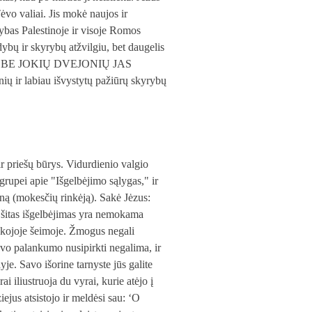
vo valiai. Jis mokė naujos ir
rybas Palestinoje ir visoje Romos
dybų ir skyrybų atžvilgiu, bet daugelis
imu IR BE JOKIŲ DVEJONIŲ JAS
ų ir labiau išvystytų pažiūrų skyrybų
r priešų būrys. Vidurdienio valgio
 grupei apie "Išgelbėjimo sąlygas," ir
aną (mokesčių rinkėją). Sakė Jėzus:
 šitas išgelbėjimas yra nemokama
viškojoje šeimoje. Žmogus negali
evo palankumo nusipirkti negalima, ir
yje. Savo išorine tarnyste jūs galite
i iliustruoja du vyrai, kurie atėjo į
iejus atsistojo ir meldėsi sau: ‘O