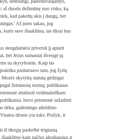
yti, neteisingi, paleistuvaujantys,
tę; aš duodu dešimtinę nuo visko, ką
tiek, kad pakeltų akis į dangų, bet
tingas.' Aš jums sakau, jog
 kuris save išaukština, tas tikrai bus
s stengdamiesi priversti jį aptarti
iai, bet Jėzus sumaniai išvengė jų
siems su skyrybomis. Kaip tas
bų praktika pasitarnavo tam, jog žydų
ms Mozės skyrybų statutų gėdingai
ė pagal žemiausią normą; publikanas
o priemonė atsiduoti veidmainiškam
 publikanui, buvo priemonė sužadinti
imo dėka, gailestingo atleidimo
isatos dėsnis yra toks: Prašyk, ir
jis iš tikrųjų paskelbė teigiamą
šaukštino kaip pačius idealiausius ir