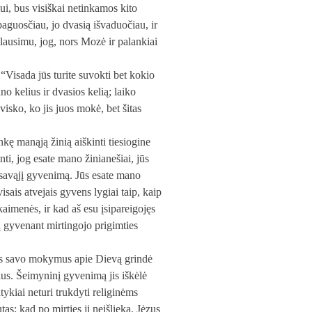
kui, bus visiškai netinkamos kito
aguosčiau, jo dvasią išvaduočiau, ir
 klausimu, jog, nors Mozė ir palankiai
 “Visada jūs turite suvokti bet kokio
no kelius ir dvasios kelią; laiko
visko, ko jis juos mokė, bet šitas
kę manąją žinią aiškinti tiesiogine
i, jog esate mano žinianešiai, jūs
 savąjį gyvenimą. Jūs esate mano
isais atvejais gyvens lygiai taip, kaip
s kaimenės, ir kad aš esu įsipareigojęs
ią gyvenant mirtingojo prigimties
 Jis savo mokymus apie Dievą grindė
vius. Šeimyninį gyvenimą jis iškėlė
tykiai neturi trukdyti religinėms
tas; kad po mirties ji neišlieka. Jėzus