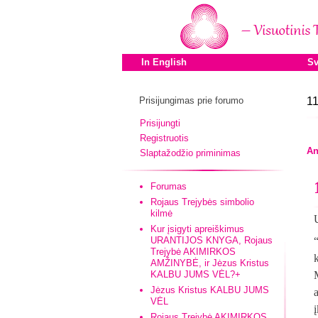
In English
Sv
Prisijungimas prie forumo
11
Prisijungti
Registruotis
An
Slaptažodžio priminimas
Forumas
Rojaus Trejybės simbolio
kilmė
Kur įsigyti apreiškimus
URANTIJOS KNYGA, Rojaus
Trejybė AKIMIRKOS
AMŽINYBĖ, ir Jėzus Kristus
KALBU JUMS VĖL?+
Jėzus Kristus KALBU JUMS
VĖL
Rojaus Trejybė AKIMIRKOS