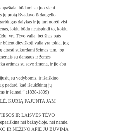
o apaštalai būdami su juo vieni
s jų protą išvadavo iš daugelio
rbingas dalykas ir jų turi norėti visi
nas, jokiu būdu neatspindi to, kokiu
du, yra Tėvo valia, bet šitas pats
 būtent dieviškoji valia yra tokia, jog
tų atrasti sukurdami šeimas tam, jog
tneriais su dangaus ir žemės
lieka artimas su savo žmona, ir jie abu
ijusių su vedybomis, ir išaiškino
ug padarė, kad išaukštintų jų
ams ir šeimai.” (1838-1839)
O MEILĖ, KURIĄ PAJUNTA JAM
iu – ŠVIESOS IR LAISVĖS TĖVO
epaaiškina nei bažnyčioje, nei namie,
NIEKO IR NEŽINO APIE JŲ BUVIMĄ