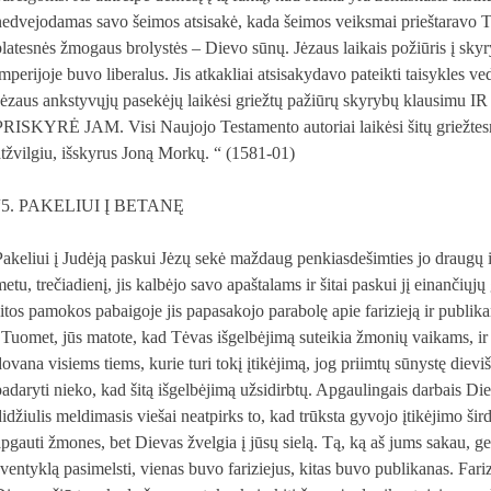
nedvejodamas savo šeimos atsisakė, kada šeimos veiksmai prieštaravo Tė
platesnės žmogaus brolystės – Dievo sūnų. Jėzaus laikais požiūris į sky
imperijoje buvo liberalus. Jis atkakliai atsisakydavo pateikti taisykles ve
Jėzaus ankstyvųjų pasekėjų laikėsi griežtų pažiūrų skyrybų klaus
PRISKYRĖ JAM. Visi Naujojo Testamento autoriai laikėsi šitų griežtesni
atžvilgiu, išskyrus Joną Morkų. “ (1581-01)
“5. PAKELIUI Į BETANĘ
Pakeliui į Judėją paskui Jėzų sekė maždaug penkiasdešimties jo draugų i
etu, trečiadienį, jis kalbėjo savo apaštalams ir šitai paskui jį einančiųjų
šitos pamokos pabaigoje jis papasakojo parabolę apie farizieją ir publik
"Tuomet, jūs matote, kad Tėvas išgelbėjimą suteikia žmonių vaikams, ir
dovana visiems tiems, kurie turi tokį įtikėjimą, jog priimtų sūnystę die
padaryti nieko, kad šitą išgelbėjimą užsidirbtų. Apgaulingais darbais Di
didžiulis meldimasis viešai neatpirks to, kad trūksta gyvojo įtikėjimo šird
apgauti žmones, bet Dievas žvelgia į jūsų sielą. Tą, ką aš jums sakau, gera
šventyklą pasimelsti, vienas buvo fariziejus, kitas buvo publikanas. Fariz