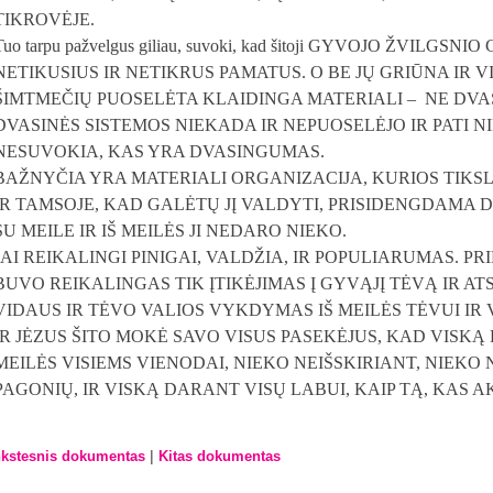
TIKROVĖJE.
Tuo tarpu pažvelgus giliau, suvoki, kad šitoji GYVOJO ŽVILG
NETIKUSIUS IR NETIKRUS PAMATUS. O BE JŲ GRIŪNA IR V
ŠIMTMEČIŲ PUOSELĖTA KLAIDINGA MATERIALI –
NE DVA
DVASINĖS SISTEMOS NIEKADA IR NEPUOSELĖJO IR PATI 
NESUVOKIA, KAS YRA DVASINGUMAS.
BAŽNYČIA YRA MATERIALI ORGANIZACIJA, KURIOS TIKSL
IR TAMSOJE, KAD GALĖTŲ JĮ VALDYTI, PRISIDENGDAMA D
SU MEILE IR IŠ MEILĖS JI NEDARO NIEKO.
JAI REIKALINGI PINIGAI, VALDŽIA, IR POPULIARUMAS. PR
BUVO REIKALINGAS TIK ĮTIKĖJIMAS Į GYVĄJĮ TĖVĄ IR AT
VIDAUS IR TĖVO VALIOS VYKDYMAS IŠ MEILĖS TĖVUI IR V
IR JĖZUS ŠITO MOKĖ SAVO VISUS PASEKĖJUS, KAD VISKĄ 
MEILĖS VISIEMS VIENODAI, NIEKO NEIŠSKIRIANT, NIEKO 
PAGONIŲ, IR VISKĄ DARANT VISŲ LABUI, KAIP TĄ, KAS A
|
kstesnis dokumentas
Kitas dokumentas