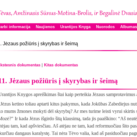
arbi informacija
Naujienos
Urantijos Knyga
Nuorodos
Albumas
. Jėzaus požiūris į skyrybas ir šeimą
|
kstesnis dokumentas
Kitas dokumentas
11. Jėzaus požiūris į skyrybas ir šeimą
Urantijos Knygos apreiškimas štai kaip perteikia Jėzaus samprotavimus 
“Jėzus ketino toliau aptarti kitus įsakymus, kada Jokūbas Zabediejus nu
ko mums žmones mokyti dėl skyrybų? Ar mes turime leisti vyrui skirtis
Mozė?" Ir kada Jėzus išgirdo šitą klausimą, tada jis paaiškino: “Aš neat
atėjau tam, kad apšviesčiau. Aš atėjau ne tam, kad reformuočiau šito pasau
įkurčiau dangaus karalystę. Tai nėra Tėvo valia, kad aš pasiduočiau pa