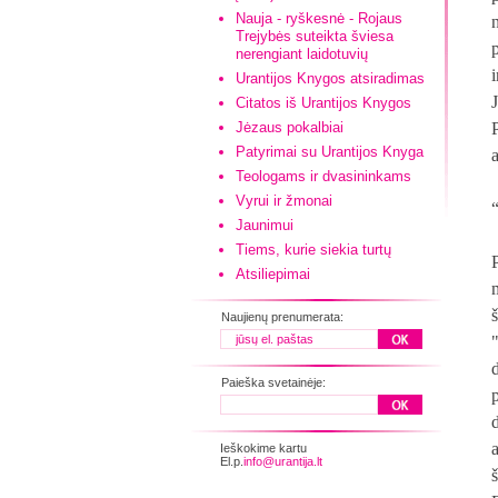
Nauja - ryškesnė - Rojaus
Trejybės suteikta šviesa
nerengiant laidotuvių
Urantijos Knygos atsiradimas
Citatos iš Urantijos Knygos
Jėzaus pokalbiai
Patyrimai su Urantijos Knyga
Teologams ir dvasininkams
Vyrui ir žmonai
Jaunimui
Tiems, kurie siekia turtų
Atsiliepimai
m
Naujienų prenumerata:
Paieška svetainėje:
Ieškokime kartu
El.p.
info@urantija.lt