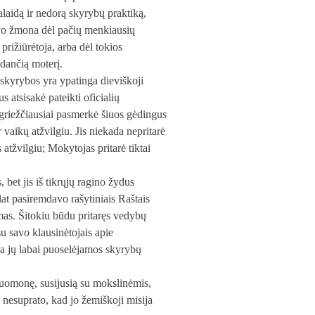
alaidą ir nedorą skyrybų praktiką,
savo žmona dėl pačių menkiausių
rižiūrėtoja, arba dėl tokios
odančią moterį.
 skyrybos yra ypatinga dieviškoji
s atsisakė pateikti oficialių
o griežčiausiai pasmerkė šiuos gėdingus
 vaikų atžvilgiu. Jis niekada nepritarė
atžvilgiu; Mokytojas pritarė tiktai
bet jis iš tikrųjų ragino žydus
at pasiremdavo rašytiniais Raštais
mas. Šitokiu būdu pritaręs vedybų
 savo klausinėtojais apie
rba jų labai puoselėjamos skyrybų
nuomonę, susijusią su mokslinėmis,
nesuprato, kad jo žemiškoji misija