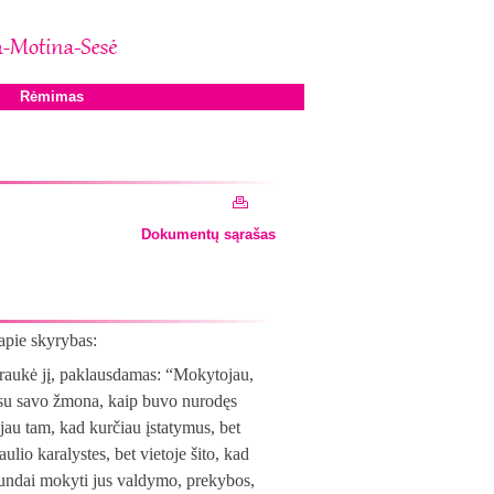
Rėmimas
Dokumentų sąrašas
apie skyrybas:
traukė jį, paklausdamas: “Mokytojau,
 su savo žmona, kaip buvo nurodęs
ėjau tam, kad kurčiau įstatymus, bet
lio karalystes, bet vietoje šito, kad
gundai mokyti jus valdymo, prekybos,