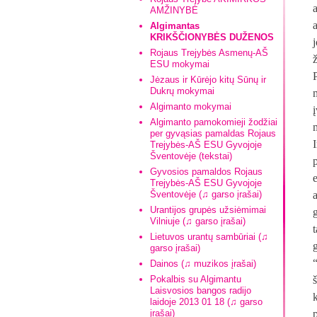
AMŽINYBĖ
Algimantas
KRIKŠČIONYBĖS DUŽENOS
Rojaus Trejybės Asmenų-AŠ
ESU mokymai
Jėzaus ir Kūrėjo kitų Sūnų ir
Dukrų mokymai
Algimanto mokymai
Algimanto pamokomieji žodžiai
per gyvąsias pamaldas Rojaus
Trejybės-AŠ ESU Gyvojoje
Šventovėje (tekstai)
Gyvosios pamaldos Rojaus
Trejybės-AŠ ESU Gyvojoje
Šventovėje (♫ garso įrašai)
Urantijos grupės užsiėmimai
g
Vilniuje (♫ garso įrašai)
Lietuvos urantų sambūriai (♫
garso įrašai)
Dainos (♫ muzikos įrašai)
Pokalbis su Algimantu
Laisvosios bangos radijo
laidoje 2013 01 18 (♫ garso
įrašai)
p