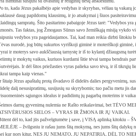
ra išimtinai susijusi su dvasinių ir religinių tiesų atskleidimu.
Po to, kada Jėzus pakalbėjo apie vedybas ir skyrybas, vėliau tą vakarą j
paklausė daug papildomų klausimų, ir jo atsakymai į šiuos pasiteiravimu
klaidingų sampratų. Šito pasitarimo pabaigoje Jėzus tarė: "Vedybos yra ga
žmonės. Tas faktas, jog Žmogaus Sūnus savo žemiškąją misiją vykdo vie
laipsniu vedybos yra pageidaujamos. Tai, kad man reikia dirbti šitokiu bū
Tėvas nurodė, jog būtų sukurtos vyriškoji giminė ir moteriškoji giminė, ir
vyrai ir moterys savo aukščiausią tarnystę ir iš to kylantį džiaugsmą turė
priimtų ir mokytų vaikus, kuriuos kurdami šitie tėvai tampa bendrais par
utvėrėjais. Ir dėl šitos priežasties vyras palieka savo tėvą, ir iš tikrųjų 
tikrai tampa kaip vienas."
Ir šitaip Jėzus apaštalų protą išvadavo iš didelės dalies pergyvenimų, sus
didelę dalį nesusipratimų, susijusių su skyrybomis; tuo pačiu metu jis da
visuomeninės sąjungos idealus ir padidintų jų pagarbą moterims ir vaik
Šeimos darnų gyvenimą nulemia ne Rašto reikalavimai, bet TĖV
ATSIVĖRUSIOS SIELOS – VYRAS IR ŽMONA IR JŲ VAIKAI.
Būtent dėl to, kad jūs pažvelgtumėte į save, į VISĄ aplinką kitok
MEILĖJE – žvilgsniu ir rašau jums šitą mokymą, nes jums šitų dalykų n
nei kur nors kitur, NES JŲ NEMATO, JŲ NEPATIRIA, DĖL TO 