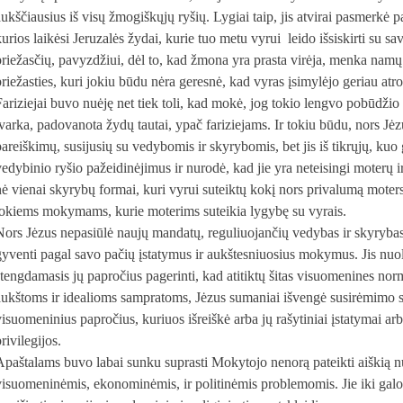
aukščiausius iš visų žmogiškųjų ryšių. Lygiai taip, jis atvirai pasmerkė p
kurios laikėsi Jeruzalės žydai, kurie tuo metu vyrui
leido išsiskirti su 
priežasčių, pavyzdžiui, dėl to, kad žmona yra prasta virėja, menka namų p
priežasties, kuri jokiu būdu nėra geresnė, kad vyras įsimylėjo geriau atr
Fariziejai buvo nuėję net tiek toli, kad mokė, jog tokio lengvo pobūdžio
tvarka, padovanota žydų tautai, ypač fariziejams. Ir tokiu būdu, nors Jėzu
pareiškimų, susijusių su vedybomis ir skyrybomis, bet jis iš tikrųjų, ku
vedybinio ryšio pažeidinėjimus ir nurodė, kad jie yra neteisingi moterų ir
nė vienai skyrybų formai, kuri vyrui suteiktų kokį nors privalumą moters 
tokiems mokymams, kurie moterims suteikia lygybę su vyrais.
Nors Jėzus nepasiūlė naujų mandatų, reguliuojančių vedybas ir skyrybas, 
gyventi pagal savo pačių įstatymus ir aukštesniuosius mokymus. Jis nuol
stengdamasis jų papročius pagerinti, kad atitiktų šitas visuomenines nor
aukštoms ir idealioms sampratoms, Jėzus sumaniai išvengė susirėmimo su
visuomeninius papročius, kuriuos išreiškė arba jų rašytiniai įstatymai a
rivilegijos.
Apaštalams buvo labai sunku suprasti Mokytojo nenorą pateikti aiškią 
visuomeninėmis, ekonominėmis, ir politinėmis problemomis. Jie iki galo 