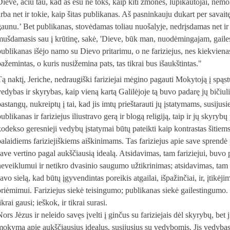
Dieve, ačiū tau, kad aš esu ne toks, kaip kiti žmonės, lupikautojai, nemok
arba net ir tokie, kaip šitas publikanas. Aš pasninkauju dukart per savai
gaunu.’ Bet publikanas, stovėdamas toliau nuošalyje, nedrįsdamas net ir 
mušdamasis sau į krūtinę, sakė, 'Dieve, būk man, nuodėmingajam, gailes
publikanas išėjo namo su Dievo pritarimu, o ne fariziejus, nes kiekvienas,
pažemintas, o kuris nusižemina pats, tas tikrai bus išaukštintas."
Tą naktį, Jeriche, nedraugiški fariziejai mėgino pagauti Mokytoją į spąstu
vedybas ir skyrybas, kaip vieną kartą Galilėjoje tą buvo padarę jų bičiul
pastangų, nukreiptų į tai, kad jis imtų prieštarauti jų įstatymams, susiju
ublikanas ir fariziejus iliustravo gerą ir blogą religiją, taip ir jų skyry
kodekso geresnieji vedybų įstatymai būtų pateikti kaip kontrastas šitie
palaidiems fariziejiškiems aiškinimams. Tas fariziejus apie save sprend
save vertino pagal aukščiausią idealą. Atsidavimas, tam fariziejui, buv
neveiklumui ir netikro dvasinio saugumo užtikrinimas; atsidavimas, tam
avo sielą, kad būtų įgyvendintas poreikis atgailai, išpažinčiai, ir, įtikėj
priėmimui. Fariziejus siekė teisingumo; publikanas siekė gailestingumo. V
ikrai gausi; ieškok, ir tikrai surasi.
ors Jėzus ir neleido savęs įvelti į ginčus su fariziejais dėl skyrybų, bet 
mokymą apie aukščiausius idealus, susijusius su vedybomis. Jis vedybas i