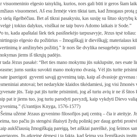
ar visuomeninio elgesio taisyklių, kurios, nors gali būti ir geros šiam lai
amžiaus visuomenei. Aš esu žemėje vien tiktai tam, kad žmogaus protą p
jo sielą išgelbėčiau. Bet aš tikrai pasakysiu, kas susiję su šituo skyrybų
žvelgė į tokius dalykus, visiškai ne taip buvo Adomo laikais ir Sode.”
Po to, kada apaštalai šiek tiek pasišnekėjo tarpusavyje, Jėzus tęsė toliau:
mirtingojo elgesio du požiūrius – žmogiškąjį ir dieviškąjį; materialaus kū
įvertinimą ir amžinybės požiūrį.” Ir nors šie dvylika nesugebėjo suprasti 
mokymas jiems iš tikrųjų padėjo.
Ir tada Jėzus pasakė: “Bet ties mano mokymu jūs suklupsite, nes esate lin
prasme; jums sunku suvokti mano mokymo dvasią. Vėl jūs turite prisimint
esate įpareigoti gyventi savąjį gyvenimą taip, kaip aš dvasioje gyvenau
asmeniniai atstovai; bet nedarykite klaidos tikėdamiesi, jog visi žmonės v
yvenate jūs. Taip pat jūs turite prisiminti, jog aš turiu avių ir ne iš šito
taip pat ir jiems tuo, jog turiu parodyti pavyzdį, kaip vykdyti Dievo val
gyvenimą.” (Urantijos Knyga, 1576-1577)
“Šeima užėmė Jėzaus gyvenimo filosofijos patį centrą – čia ir ateityje.
šeima, tuo pačiu jis stengėsi ištaisyti žydų polinkį per daug gerbti protė
kaip aukščiausią žmogiškąją pareigą, bet aiškiai pareiškė, jog šeimos san
areigoms. Jis atkreipė dėmesį į tą faktą, kad šeima yra žemiškasis institu