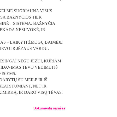
SNIO GELMĖ SUGRIAUNA VISUS
ISA BAŽNYČIOS TIEK
SINĖ – SISTEMA. BAŽNYČIA
NIEKADA NESUVOKĖ, IR
AS – LAIKYTI ŽMOGŲ BAIMĖJE
IEVO IR JĖZAUS VARDU.
IEŠINGAI NEGU JĖZUI, KURIAM
SIDAVIMAS TĖVO VEDIMUI IŠ
ISIEMS.
DARYTŲ SU MEILE IR IŠ
NEATSTUMIANT, NET IR
KIMIRKĄ, IR DARO VISŲ TĖVAS.
Dokumentų sąrašas