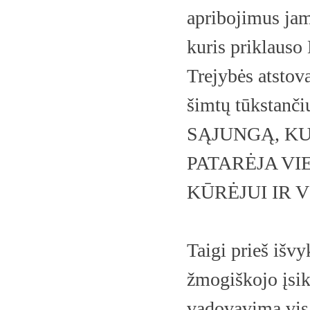
apribojimus jam
kuris priklauso
Trejybės atstov
šimtų tūkstanč
SĄJUNGĄ, KU
PATARĖJA VI
KŪRĖJUI IR V
Taigi prieš išv
žmogiškojo įsik
vadovavimą visa