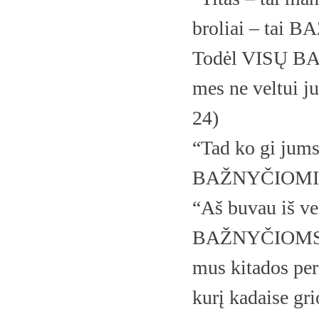
broliai – tai 
Todėl VISŲ BA
mes ne veltui j
24)
“Tad ko gi jums 
BAŽNYČIOMIS?” 
“Aš buvau iš 
BAŽNYČIOMS Jud
mus kitados per
kurį kadaise gr