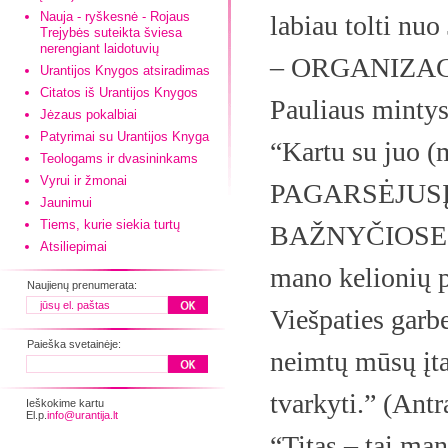
Nauja - ryškesnė - Rojaus
labiau tolti nu
Trejybės suteikta šviesa
nerengiant laidotuvių
– ORGANIZACIJĄ.
Urantijos Knygos atsiradimas
Citatos iš Urantijos Knygos
Pauliaus mintys
Jėzaus pokalbiai
Patyrimai su Urantijos Knyga
“Kartu su juo 
Teologams ir dvasininkams
Vyrui ir žmonai
PAGARSĖJUSĮ E
Jaunimui
Tiems, kurie siekia turtų
BAŽNYČIOSE. 
Atsiliepimai
mano kelionių p
Naujienų prenumerata:
Viešpaties garb
Paieška svetainėje:
neimtų mūsų įta
tvarkyti.” (Antr
Ieškokime kartu
El.p.
info@urantija.lt
“Titas – tai man