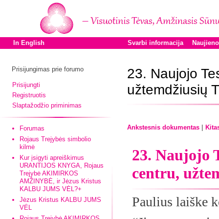
In English
Svarbi informacija
Naujien
Prisijungimas prie forumo
23. Naujojo Te
Prisijungti
užtemdžiusių 
Registruotis
Slaptažodžio priminimas
|
Ankstesnis dokumentas
Kita
Forumas
Rojaus Trejybės simbolio
kilmė
23. Naujojo 
Kur įsigyti apreiškimus
URANTIJOS KNYGA, Rojaus
centru, užte
Trejybė AKIMIRKOS
AMŽINYBĖ, ir Jėzus Kristus
KALBU JUMS VĖL?+
Paulius laiške 
Jėzus Kristus KALBU JUMS
VĖL
Rojaus Trejybė AKIMIRKOS