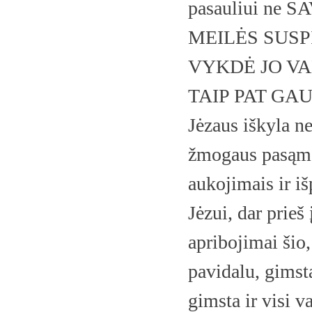
pasauliui ne
MEILĖS SUSP
VYKDĖ JO VAL
TAIP PAT GAUTA
Jėzaus iškyla n
žmogaus pasąmo
aukojimais ir iš
Jėzui, dar prieš
apribojimai šio
pavidalu, gimsta
gimsta ir visi v