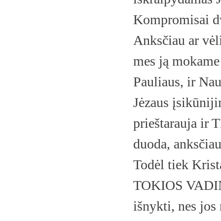
Kompromisai dva
Anksčiau ar vėl
mes ją mokame d
Pauliaus, ir Na
Jėzaus įsikūniji
prieštarauja ir 
duoda, anksčiau 
Todėl tiek Krista
TOKIOS VADI
išnykti, nes jo