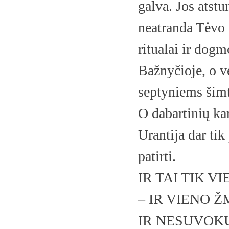
galva. Jos atstu
neatranda Tėvo s
ritualai ir dogm
Bažnyčioje, o vė
septyniems šim
O dabartinių k
Urantija dar tik 
patirti.
IR TAI TIK 
– IR VIENO 
IR NESUVOK