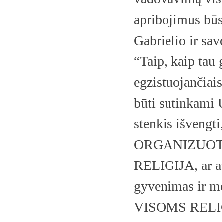
apribojimus būs
Gabrielio ir sav
“Taip, kaip tau 
egzistuojančiais
būti sutinkami 
stenkis išven
ORGANIZUOT
RELIGIJA, ar at
gyvenimas ir mo
VISOMS RELIG