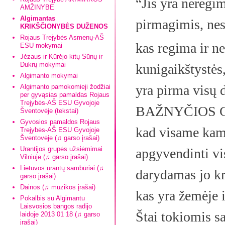
“
Jis yra neregi
AMŽINYBĖ
Algimantas
pirmagimis, nes
KRIKŠČIONYBĖS DUŽENOS
Rojaus Trejybės Asmenų-AŠ
kas regima ir ne
ESU mokymai
Jėzaus ir Kūrėjo kitų Sūnų ir
Dukrų mokymai
kunigaikštystės, 
Algimanto mokymai
yra pirma visų d
Algimanto pamokomieji žodžiai
per gyvąsias pamaldas Rojaus
Trejybės-AŠ ESU Gyvojoje
BAŽNYČIOS GAL
Šventovėje (tekstai)
Gyvosios pamaldos Rojaus
kad visame kam
Trejybės-AŠ ESU Gyvojoje
Šventovėje (♫ garso įrašai)
Urantijos grupės užsiėmimai
apgyvendinti vis
Vilniuje (♫ garso įrašai)
Lietuvos urantų sambūriai (♫
darydamas jo kry
garso įrašai)
Dainos (♫ muzikos įrašai)
kas yra žemėje 
Pokalbis su Algimantu
Laisvosios bangos radijo
Štai tokiomis s
laidoje 2013 01 18 (♫ garso
įrašai)