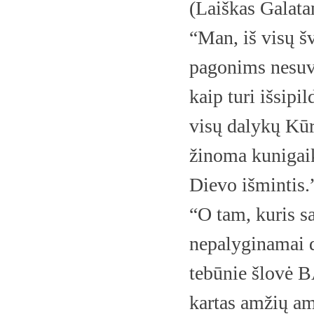
(Laiškas Galata
“Man, iš visų š
pagonims nesuvo
kaip turi išsipi
visų dalykų Kū
žinoma kunigaik
Dievo išmintis.
“O tam, kuris s
nepalyginamai 
tebūnie šlovė 
kartas amžių am