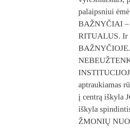
palaipsniui ėmė 
BAŽNYČIAI –
RITUALUS. Ir n
BAŽNYČIOJE.” 
NEBEUŽTENKA
INSTITUCIJOJE. 
aptraukiamas r
į centrą iškyla 
iškyla spindi
ŽMONIŲ NUODĖM