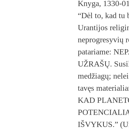
Knyga, 1330-01
“Dėl to, kad tu 
Urantijos religi
neprogresyvių r
patariame: N
UŽRAŠŲ. Susila
medžiagų; neleis
tavęs material
KAD PLANETO
POTENCIALIA
IŠVYKUS.” (Ura