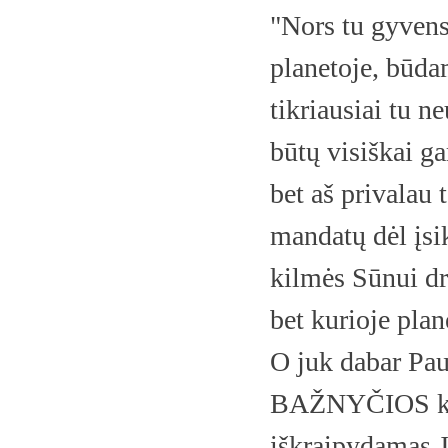
"Nors tu gyvens
planetoje, būda
tikriausiai tu n
būtų visiškai ga
bet aš privalau 
mandatų dėl įs
kilmės Sūnui dr
bet kurioje pla
O juk dabar Pau
BAŽNYČIOS kult
iškraipydamas J