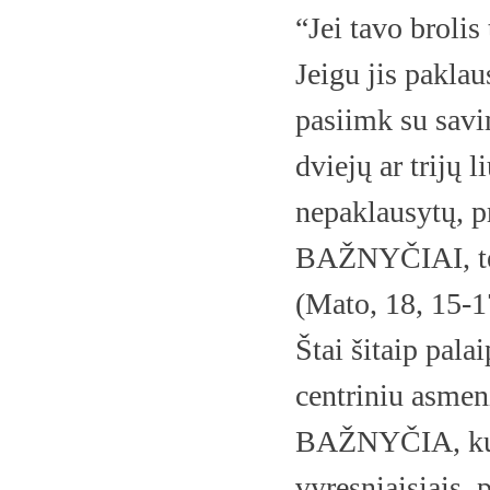
“Jei tavo brolis 
Jeigu jis paklau
pasiimk su savi
dviejų ar trijų 
nepaklausytų, 
BAŽNYČIAI, tebū
(Mato, 18, 15-1
Štai šitaip pal
centriniu asmeni
BAŽNYČIA, kuri 
vyresniaisiais, p