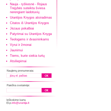
Nauja - ryškesnė - Rojaus
Trejybės suteikta šviesa
nerengiant laidotuvių
Urantijos Knygos atsiradimas
Citatos iš Urantijos Knygos
Jėzaus pokalbiai
Patyrimai su Urantijos Knyga
Teologams ir dvasininkams
Vyrui ir žmonai
Jaunimui
Tiems, kurie siekia turtų
Atsiliepimai
Naujienų prenumerata:
Paieška svetainėje:
Ieškokime kartu
El.p.
info@urantija.lt