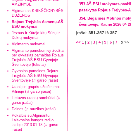
353.AŠ ESU mokymas-paaiški
AMŽINYBĖ
pasakytas Rojaus Trejybės-A
Algimantas KRIKŠČIONYBĖS
DUŽENOS
354. Begalinės Motinos moky
Rojaus Trejybės Asmenų-AŠ
šventovėje, Kaune 2026 04 2
ESU mokymai
Įrašai:
351-357 iš 357
Jėzaus ir Kūrėjo kitų Sūnų ir
Dukrų mokymai
|
|
|
|
|
|
|
8
>>
<<
1
2
3
4
5
6
7
Algimanto mokymai
Algimanto pamokomieji žodžiai
per gyvąsias pamaldas Rojaus
Trejybės-AŠ ESU Gyvojoje
Šventovėje (tekstai)
Gyvosios pamaldos Rojaus
Trejybės-AŠ ESU Gyvojoje
Šventovėje (♫ garso įrašai)
Urantijos grupės užsiėmimai
Vilniuje (♫ garso įrašai)
Lietuvos urantų sambūriai (♫
garso įrašai)
Dainos (♫ muzikos įrašai)
Pokalbis su Algimantu
Laisvosios bangos radijo
laidoje 2013 01 18 (♫ garso
įrašai)