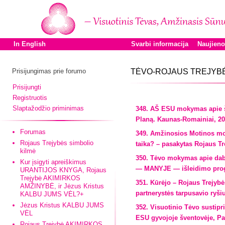
In English
Svarbi informacija
Naujien
Prisijungimas prie forumo
TĖVO-ROJAUS TREJYBĖ
Prisijungti
Registruotis
Slaptažodžio priminimas
348. AŠ ESU mokymas apie ši
Planą. Kaunas-Romainiai, 202
Forumas
349. Amžinosios Motinos mok
Rojaus Trejybės simbolio
taika? – pasakytas Rojaus T
kilmė
350. Tėvo mokymas apie daba
Kur įsigyti apreiškimus
— MANYJE — išleidimo proga.
URANTIJOS KNYGA, Rojaus
Trejybė AKIMIRKOS
351. Kūrėjo – Rojaus Trejy
AMŽINYBĖ, ir Jėzus Kristus
partnerystės tarpusavio ryšiu
KALBU JUMS VĖL?+
Jėzus Kristus KALBU JUMS
352. Visuotinio Tėvo sustipr
VĖL
ESU gyvojoje šventovėje, Pa
Rojaus Trejybė AKIMIRKOS