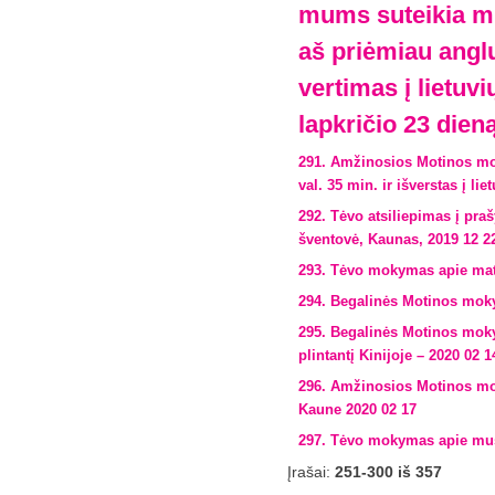
mums suteikia mū
aš priėmiau anglų
vertimas į lietuv
lapkričio 23 dien
291. Amžinosios Motinos mo
val. 35 min. ir išverstas į lie
292. Tėvo atsiliepimas į pr
šventovė, Kaunas, 2019 12 2
293. Tėvo mokymas apie mate
294. Begalinės Motinos moky
295. Begalinės Motinos mokym
plintantį Kinijoje – 2020 02 1
296. Amžinosios Motinos mok
Kaune 2020 02 17
297. Tėvo mokymas apie mus
Įrašai:
251-300 iš 357