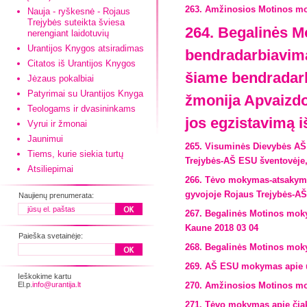
263. Amžinosios Motinos mo
Nauja - ryškesnė - Rojaus
Trejybės suteikta šviesa
264. Begalinės M
nerengiant laidotuvių
Urantijos Knygos atsiradimas
bendradarbiavim
Citatos iš Urantijos Knygos
šiame bendradarbi
Jėzaus pokalbiai
Patyrimai su Urantijos Knyga
žmonija Apvaizdo
Teologams ir dvasininkams
jos egzistavimą i
Vyrui ir žmonai
Jaunimui
265. Visuminės Dievybės AŠ
Tiems, kurie siekia turtų
Trejybės-AŠ ESU šventovėje,
Atsiliepimai
266. Tėvo mokymas-atsakymas
gyvojoje Rojaus Trejybės-AŠ
Naujienų prenumerata:
267. Begalinės Motinos moky
Kaune 2018 03 04
Paieška svetainėje:
268. Begalinės Motinos moky
269. AŠ ESU mokymas apie ura
Ieškokime kartu
El.p.
info@urantija.lt
270. Amžinosios Motinos mok
271. Tėvo mokymas apie čiakr