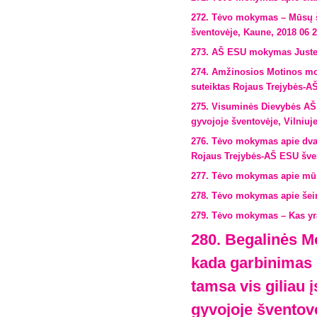
272. Tėvo mokymas – Mūsų šv
šventovėje, Kaune, 2018 06 
273. AŠ ESU mokymas Justei,
274. Amžinosios Motinos mo
suteiktas Rojaus Trejybės-AŠ
275. Visuminės Dievybės AŠ
gyvojoje šventovėje, Vilniuje
276. Tėvo mokymas apie dvas
Rojaus Trejybės-AŠ ESU šven
277. Tėvo mokymas apie mūs
278. Tėvo mokymas apie šei
279. Tėvo mokymas – Kas yra
280. Begalinės 
kada garbinimas i
tamsa vis giliau 
gyvojoje šventov