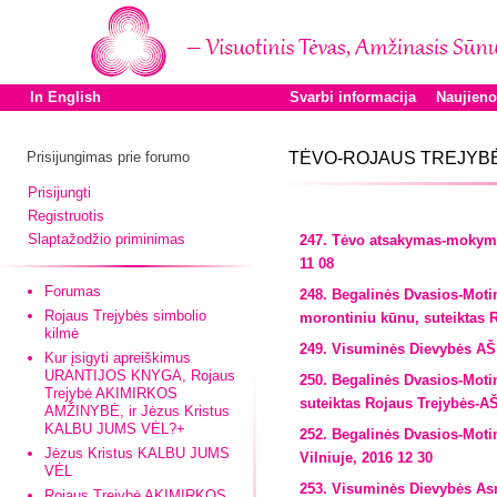
In English
Svarbi informacija
Naujien
Prisijungimas prie forumo
TĖVO-ROJAUS TREJYBĖ
Prisijungti
Registruotis
Slaptažodžio priminimas
247. Tėvo atsakymas-mokyma
11 08
Forumas
248. Begalinės Dvasios-Mot
Rojaus Trejybės simbolio
morontiniu kūnu, suteiktas 
kilmė
249. Visuminės Dievybės AŠ
Kur įsigyti apreiškimus
URANTIJOS KNYGA, Rojaus
250. Begalinės Dvasios-Moti
Trejybė AKIMIRKOS
suteiktas Rojaus Trejybės-A
AMŽINYBĖ, ir Jėzus Kristus
KALBU JUMS VĖL?+
252. Begalinės Dvasios-Moti
Jėzus Kristus KALBU JUMS
Vilniuje, 2016 12 30
VĖL
253. Visuminės Dievybės As
Rojaus Trejybė AKIMIRKOS