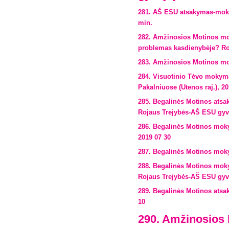
281. AŠ ESU atsakymas-mokyma
min.
282. Amžinosios Motinos mok
problemas kasdienybėje? Roj
283. Amžinosios Motinos mok
284. Visuotinio Tėvo mokyma
Pakalniuose (Utenos raj.), 20
285. Begalinės Motinos atsa
Rojaus Trejybės-AŠ ESU gyvo
286. Begalinės Motinos moky
2019 07 30
287. Begalinės Motinos mok
288. Begalinės Motinos mokym
Rojaus Trejybės-AŠ ESU gyvoj
289. Begalinės Motinos atsa
10
290. Amžinosios 