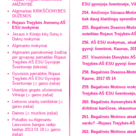
ESU gyvojoje šventovėje, Vil
AMŽINYBĖ
Algimantas KRIKŠČIONYBĖS
254. Amžinojo Sūnaus-Motin
DUŽENOS
tiek daug klaidingų sprendim
Rojaus Trejybės Asmenų-AŠ
ESU mokymai
255. Begalinės Dvasios-Moti
suteiktas Rojaus Trejybės-A
Jėzaus ir Kūrėjo kitų Sūnų ir
Dukrų mokymai
256. AŠ ESU mokymas, atsakan
Algimanto mokymai
gyvoji šventovė, Kaunas, 20
Algimanto pamokomieji žodžiai
per gyvąsias pamaldas Rojaus
257. Visuminės Dievybės AŠ 
Trejybės-AŠ ESU Gyvojoje
Trejybės-AŠ ESU gyvoji švent
Šventovėje (tekstai)
258. Begalinės Dvasios-Moti
Gyvosios pamaldos Rojaus
Trejybės-AŠ ESU Gyvojoje
Kaune, 2017 05 14
Šventovėje (♫ garso įrašai)
259. Begalinės Motinos moky
Urantijos grupės užsiėmimai
Trejybės-AŠ ESU šventovėje,
Vilniuje (♫ garso įrašai)
Lietuvos urantų sambūriai (♫
260. Begalinės Asmenybės-Mo
garso įrašai)
dirbtinai kančiose, skausmu
Dainos (♫ muzikos įrašai)
261. Begalinės Motinos atsak
Pokalbis su Algimantu
vardu? –Rojaus Trejybės-AŠ 
Laisvosios bangos radijo
laidoje 2013 01 18 (♫ garso
262. Begalinės Motinos atsa
įrašai)