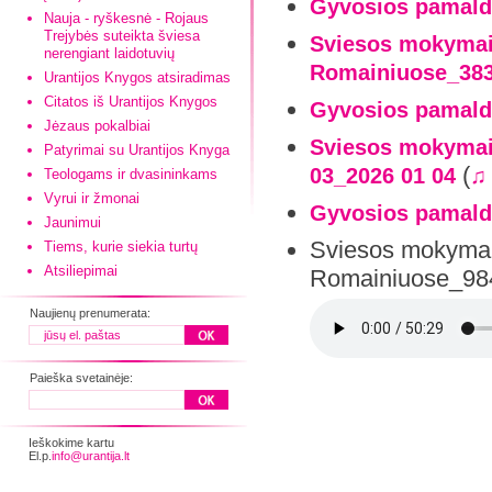
Gyvosios pamald
Nauja - ryškesnė - Rojaus
Trejybės suteikta šviesa
Sviesos mokymai-
nerengiant laidotuvių
Romainiuose_383
Urantijos Knygos atsiradimas
Citatos iš Urantijos Knygos
Gyvosios pamald
Jėzaus pokalbiai
Sviesos mokymai
Patyrimai su Urantijos Knyga
(
03_2026 01 04
♫
Teologams ir dvasininkams
Vyrui ir žmonai
Gyvosios pamald
Jaunimui
Sviesos mokymai-
Tiems, kurie siekia turtų
Atsiliepimai
Romainiuose_984
Naujienų prenumerata:
Paieška svetainėje:
Ieškokime kartu
El.p.
info@urantija.lt