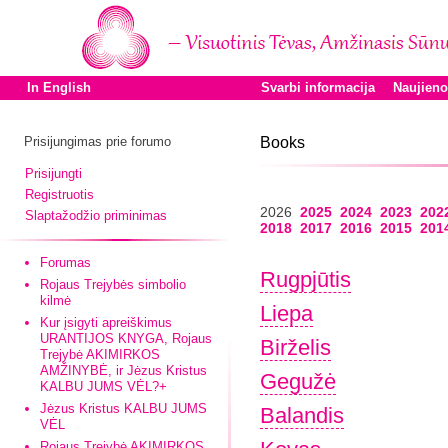
In English
Svarbi informacija
Naujien
Prisijungimas prie forumo
Books
Prisijungti
Registruotis
2026
2025
2024
2023
202
Slaptažodžio priminimas
2018
2017
2016
2015
201
Forumas
Rugpjūtis
Rojaus Trejybės simbolio
kilmė
Liepa
Kur įsigyti apreiškimus
URANTIJOS KNYGA, Rojaus
Birželis
Trejybė AKIMIRKOS
AMŽINYBĖ, ir Jėzus Kristus
Gegužė
KALBU JUMS VĖL?+
Jėzus Kristus KALBU JUMS
Balandis
VĖL
Rojaus Trejybė AKIMIRKOS