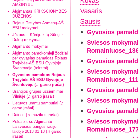
Kovas
AMŽINYBĖ
Vasaris
Algimantas KRIKŠČIONYBĖS
DUŽENOS
Sausis
Rojaus Trejybės Asmenų-AŠ
ESU mokymai
Gyvosios pamald
Jėzaus ir Kūrėjo kitų Sūnų ir
Dukrų mokymai
Sviesos mokymai-
Algimanto mokymai
Romainiuose_136
Algimanto pamokomieji žodžiai
per gyvąsias pamaldas Rojaus
Gyvosios pamald
Trejybės-AŠ ESU Gyvojoje
Šventovėje (tekstai)
Sviesos mokymai-
Gyvosios pamaldos Rojaus
Romainiuose_111
Trejybės-AŠ ESU Gyvojoje
Šventovėje (♫ garso įrašai)
Gyvosios pamald
Urantijos grupės užsiėmimai
Vilniuje (♫ garso įrašai)
Sviesos mokymai
Lietuvos urantų sambūriai (♫
garso įrašai)
Gyvosios pamald
Dainos (♫ muzikos įrašai)
Sviesos mokymai-
Pokalbis su Algimantu
Laisvosios bangos radijo
Romainiuose_177
laidoje 2013 01 18 (♫ garso
įrašai)