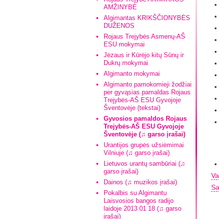
AMŽINYBĖ
Algimantas KRIKŠČIONYBĖS
DUŽENOS
Rojaus Trejybės Asmenų-AŠ
ESU mokymai
Jėzaus ir Kūrėjo kitų Sūnų ir
Dukrų mokymai
Algimanto mokymai
Algimanto pamokomieji žodžiai
per gyvąsias pamaldas Rojaus
Trejybės-AŠ ESU Gyvojoje
Šventovėje (tekstai)
Gyvosios pamaldos Rojaus
Trejybės-AŠ ESU Gyvojoje
Šventovėje (♫ garso įrašai)
Urantijos grupės užsiėmimai
Vilniuje (♫ garso įrašai)
Lietuvos urantų sambūriai (♫
garso įrašai)
Va
Dainos (♫ muzikos įrašai)
Sa
Pokalbis su Algimantu
Laisvosios bangos radijo
laidoje 2013 01 18 (♫ garso
įrašai)