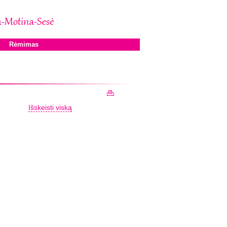
Rėmimas
Išskeisti viską