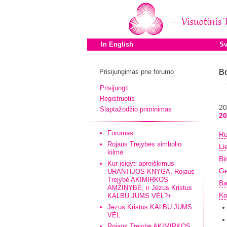
In English
Sv
Prisijungimas prie forumo
B
Prisijungti
Registruotis
2
Slaptažodžio priminimas
20
Forumas
Ru
Rojaus Trejybės simbolio
Li
kilmė
Bi
Kur įsigyti apreiškimus
G
URANTIJOS KNYGA, Rojaus
Trejybė AKIMIRKOS
Ba
AMŽINYBĖ, ir Jėzus Kristus
Ko
KALBU JUMS VĖL?+
Jėzus Kristus KALBU JUMS
VĖL
Rojaus Trejybė AKIMIRKOS