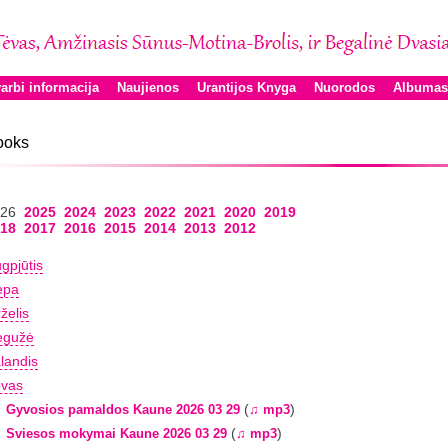
arbi informacija
Naujienos
Urantijos Knyga
Nuorodos
Albumas
ooks
026
2025
2024
2023
2022
2021
2020
2019
18
2017
2016
2015
2014
2013
2012
gpjūtis
epa
rželis
egužė
landis
vas
(
)
Gyvosios pamaldos Kaune 2026 03 29
♫ mp3
(
)
Sviesos mokymai Kaune 2026 03 29
♫ mp3