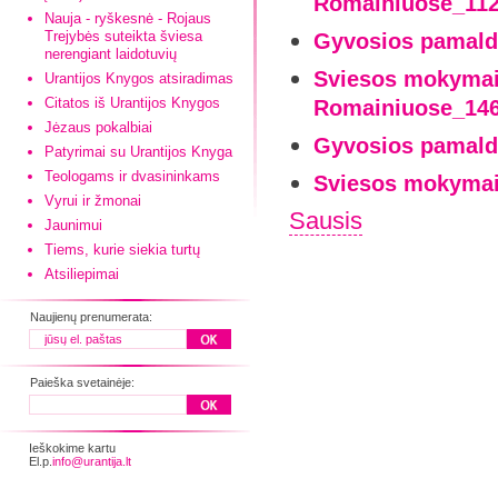
Romainiuose_112
Nauja - ryškesnė - Rojaus
Trejybės suteikta šviesa
Gyvosios pamald
nerengiant laidotuvių
Sviesos mokymai-
Urantijos Knygos atsiradimas
Citatos iš Urantijos Knygos
Romainiuose_146
Jėzaus pokalbiai
Gyvosios pamald
Patyrimai su Urantijos Knyga
Teologams ir dvasininkams
Sviesos mokymai
Vyrui ir žmonai
Sausis
Jaunimui
Tiems, kurie siekia turtų
Atsiliepimai
Naujienų prenumerata:
Paieška svetainėje:
Ieškokime kartu
El.p.
info@urantija.lt