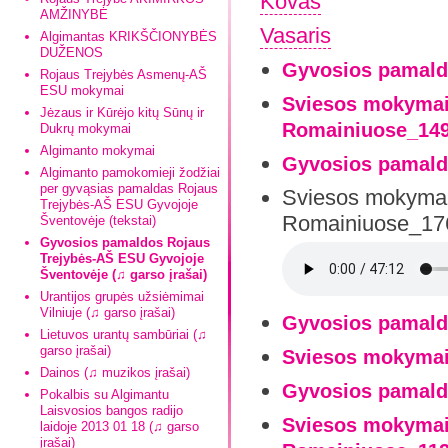
Kovas
AMŽINYBĖ
Vasaris
Algimantas KRIKŠČIONYBĖS
DUŽENOS
Gyvosios pamald
Rojaus Trejybės Asmenų-AŠ
ESU mokymai
Sviesos mokymai-
Jėzaus ir Kūrėjo kitų Sūnų ir
Romainiuose_149
Dukrų mokymai
Algimanto mokymai
Gyvosios pamald
Algimanto pamokomieji žodžiai
per gyvąsias pamaldas Rojaus
Sviesos mokymai-
Trejybės-AŠ ESU Gyvojoje
Romainiuose_176
Šventovėje (tekstai)
Gyvosios pamaldos Rojaus
Trejybės-AŠ ESU Gyvojoje
Šventovėje (♫ garso įrašai)
Urantijos grupės užsiėmimai
Vilniuje (♫ garso įrašai)
Gyvosios pamald
Lietuvos urantų sambūriai (♫
garso įrašai)
Sviesos mokymai
Dainos (♫ muzikos įrašai)
Gyvosios pamald
Pokalbis su Algimantu
Laisvosios bangos radijo
Sviesos mokymai-
laidoje 2013 01 18 (♫ garso
įrašai)