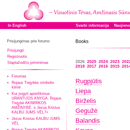
In English
Svarbi informacija
Naujien
Prisijungimas prie forumo
Books
Prisijungti
Registruotis
2026
2025
2024
2023
202
Slaptažodžio priminimas
2018
2017
2016
2015
201
Forumas
Rugpjūtis
Rojaus Trejybės simbolio
kilmė
Liepa
Kur įsigyti apreiškimus
URANTIJOS KNYGA, Rojaus
Birželis
Trejybė AKIMIRKOS
AMŽINYBĖ, ir Jėzus Kristus
Gegužė
KALBU JUMS VĖL?+
Jėzus Kristus KALBU JUMS
Balandis
VĖL
Rojaus Trejybė AKIMIRKOS